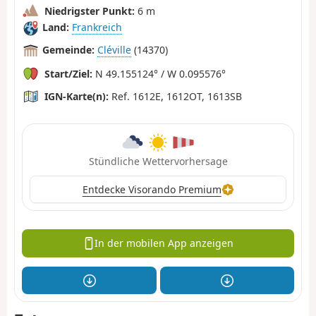
Niedrigster Punkt:
6 m
Land:
Frankreich
Gemeinde:
Cléville
(14370)
Start/Ziel:
N 49.155124° / W 0.095576°
IGN-Karte(n):
Ref. 1612E, 1612OT, 1613SB
Stündliche Wettervorhersage
Entdecke Visorando Premium
In der mobilen App anzeigen