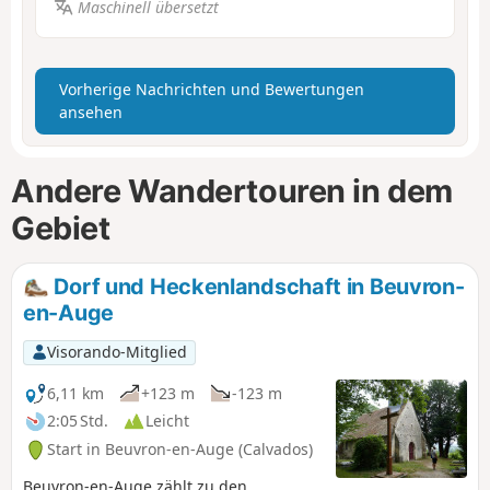
Maschinell übersetzt
Vorherige Nachrichten und Bewertungen
ansehen
Andere Wandertouren in dem
Gebiet
Dorf und Heckenlandschaft in Beuvron-
en-Auge
Visorando-Mitglied
6,11 km
+123 m
-123 m
2:05 Std.
Leicht
Start in Beuvron-en-Auge (Calvados)
Beuvron-en-Auge zählt zu den