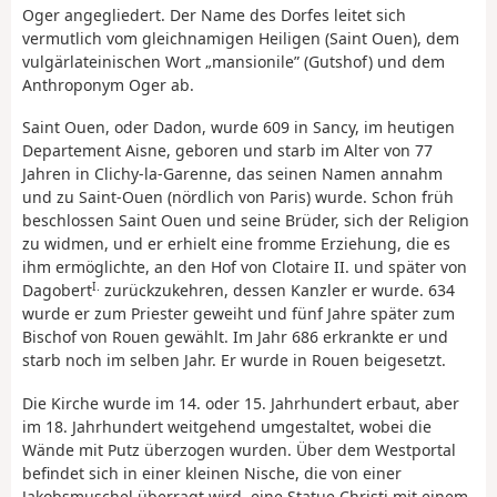
Oger angegliedert. Der Name des Dorfes leitet sich
vermutlich vom gleichnamigen Heiligen (Saint Ouen), dem
vulgärlateinischen Wort „mansionile” (Gutshof) und dem
Anthroponym Oger ab.
Saint Ouen, oder Dadon, wurde 609 in Sancy, im heutigen
Departement Aisne, geboren und starb im Alter von 77
Jahren in Clichy-la-Garenne, das seinen Namen annahm
und zu Saint-Ouen (nördlich von Paris) wurde. Schon früh
beschlossen Saint Ouen und seine Brüder, sich der Religion
zu widmen, und er erhielt eine fromme Erziehung, die es
ihm ermöglichte, an den Hof von Clotaire II. und später von
I.
Dagobert
zurückzukehren, dessen Kanzler er wurde. 634
wurde er zum Priester geweiht und fünf Jahre später zum
Bischof von Rouen gewählt. Im Jahr 686 erkrankte er und
starb noch im selben Jahr. Er wurde in Rouen beigesetzt.
Die Kirche wurde im 14. oder 15. Jahrhundert erbaut, aber
im 18. Jahrhundert weitgehend umgestaltet, wobei die
Wände mit Putz überzogen wurden. Über dem Westportal
befindet sich in einer kleinen Nische, die von einer
Jakobsmuschel überragt wird, eine Statue Christi mit einem