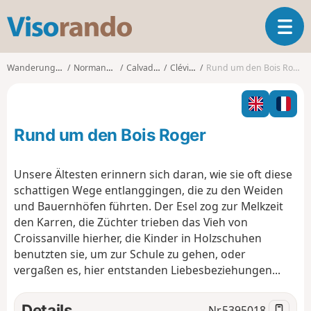
V
T
i
o
s
g
o
Wanderungen
Normandie
Calvados
Cléville
Rund um den Bois Roger
g
r
l
a
e
n
n
d
Rund um den Bois Roger
a
o
v
i
Unsere Ältesten erinnern sich daran, wie sie oft diese
g
schattigen Wege entlanggingen, die zu den Weiden
a
und Bauernhöfen führten. Der Esel zog zur Melkzeit
t
den Karren, die Züchter trieben das Vieh von
i
o
Croissanville hierher, die Kinder in Holzschuhen
n
benutzten sie, um zur Schule zu gehen, oder
vergaßen es, hier entstanden Liebesbeziehungen...
Details
Nr.
5395018