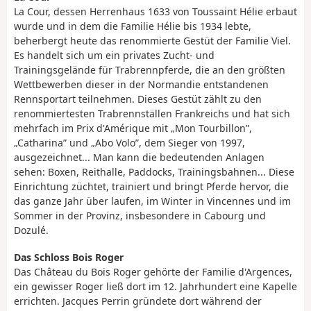
La Cour, dessen Herrenhaus 1633 von Toussaint Hélie erbaut
wurde und in dem die Familie Hélie bis 1934 lebte,
beherbergt heute das renommierte Gestüt der Familie Viel.
Es handelt sich um ein privates Zucht- und
Trainingsgelände für Trabrennpferde, die an den größten
Wettbewerben dieser in der Normandie entstandenen
Rennsportart teilnehmen. Dieses Gestüt zählt zu den
renommiertesten Trabrennställen Frankreichs und hat sich
mehrfach im Prix d'Amérique mit „Mon Tourbillon”,
„Catharina” und „Abo Volo”, dem Sieger von 1997,
ausgezeichnet... Man kann die bedeutenden Anlagen
sehen: Boxen, Reithalle, Paddocks, Trainingsbahnen... Diese
Einrichtung züchtet, trainiert und bringt Pferde hervor, die
das ganze Jahr über laufen, im Winter in Vincennes und im
Sommer in der Provinz, insbesondere in Cabourg und
Dozulé.
Das Schloss Bois Roger
Das Château du Bois Roger gehörte der Familie d'Argences,
ein gewisser Roger ließ dort im 12. Jahrhundert eine Kapelle
errichten. Jacques Perrin gründete dort während der