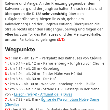
Calvaire und Vierge. An der Kreuzung gegenüber dem
Kalvarienberg und der Jungfrau halten Sie sich rechts und
überqueren die D 138
sehr vorsichtig
über den
Fußgängerüberweg, biegen links ab, gehen am
Kalvarienberg und der Jungfrau entlang, überqueren die
Straße rechts über den Fußgängerüberweg und folgen der
Allee bis zum Tor des Rathauses und der Mehrzweckhalle,
um zum Parkplatz zu gelangen (
S/Z
).
Wegpunkte
S/Z
: km 0 - alt. 12 m - Parkplatz des Rathauses von Cléville
1
: km 0.14 - alt. 12 m - Kalvarienberg – Jungfrau von Cléville
2
: km 1.31 - alt. 23 m - Gabelung
3
: km 1.94 - alt. 26 m - In der Nähe von Héritot
4
: km 3.54 - alt. 30 m - Der Hof
5
: km 4.7 - alt. 30 m - Weg von Canteloup nach Cléville
6
: km 6.56 - alt. 12 m - Straße D138. Passage in der Nähe
von -
Laizon (rivère) - Affluent de la Dives
7
: km 7.88 - alt. 8 m -
Église de l'Assomption Notre-Dame
(Cléville)
S/Z
: km 8.23 - alt. 12 m - Parkplatz des Rathauses von