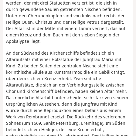
werden, der mit drei Statuetten verziert ist, die sich in
durch gewundene Säulen getrennten Nischen befinden.
Unter den Cherubenköpfen sind von links nach rechts der
Heilige Ouen, Christus und der Heilige Petrus dargestellt.
Der Altar ist in der Mitte mit einem Lamm verziert, das auf
einem Kreuz und dem Buch mit den sieben Siegeln der
Apokalypse liegt.
An der Südwand des Kirchenschiffs befindet sich ein
Altaraufsatz mit einer Holzstatue der Jungfrau Maria mit
Kind. Zu beiden Seiten der zentralen Nische steht eine
korinthische Säule aus Kunstmarmor, die ein Gebälk trägt,
über dem sich ein Kreuz erhebt. Zwei seitliche
Altaraufsätze, die sich an der Verbindungsstelle zwischen
Chor und Kirchenschiff befinden, haben keinen Altar mehr.
Das nördliche Altarbild unterscheidet sich stark von seinem
ursprünglichen Aussehen, denn die Jungfrau mit Kind
wurde durch eine Reproduktion eines Details aus einem
Werk von Rembrandt ersetzt: Die Rückkehr des verlorenen
Sohnes (um 1669, Sankt Petersburg, Eremitage). Im Süden
befindet sich ein Heiliger, der eine Krone erhält,
wahrscheinlich aus dem 18. Jahrhundert. Der Heilige in der