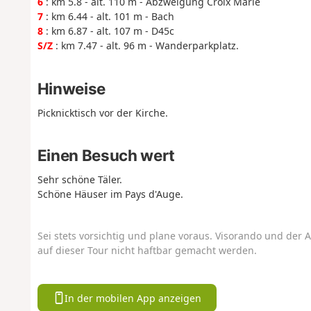
6
: km 5.8 - alt. 110 m - Abzweigung Croix Marie
7
: km 6.44 - alt. 101 m - Bach
8
: km 6.87 - alt. 107 m - D45c
S/Z
: km 7.47 - alt. 96 m - Wanderparkplatz.
Hinweise
Picknicktisch vor der Kirche.
Einen Besuch wert
Sehr schöne Täler.
Schöne Häuser im Pays d'Auge.
Sei stets vorsichtig und plane voraus. Visorando und der A
auf dieser Tour nicht haftbar gemacht werden.
In der mobilen App anzeigen