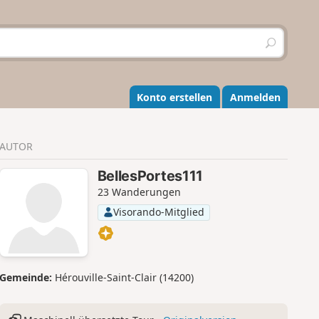
S
u
c
h
e
Konto erstellen
Anmelden
n
AUTOR
BellesPortes111
23 Wanderungen
Visorando-Mitglied
Gemeinde:
Hérouville-Saint-Clair (14200)