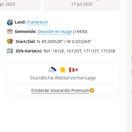
Apr 2023
17 Jul 2025
Land:
Frankreich
Gemeinde:
Douville-en-Auge
(14430)
Start/Ziel:
N 49.260528° / W 0.023204°
IGN-Karte(n):
Ref. 1612E, 1612OT, 1711OT, 1712SB
Stündliche Wettervorhersage
Entdecke Visorando Premium