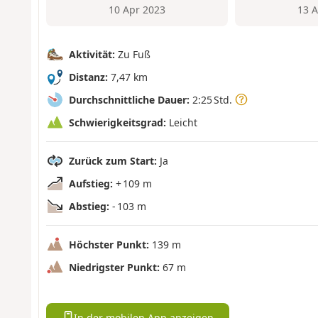
10 Apr 2023
13 
Aktivität:
Zu Fuß
Distanz:
7,47 km
Durchschnittliche Dauer:
2:25 Std.
Schwierigkeitsgrad:
Leicht
Zurück zum Start:
Ja
Aufstieg:
+ 109 m
Abstieg:
- 103 m
Höchster Punkt:
139 m
Niedrigster Punkt:
67 m
In der mobilen App anzeigen