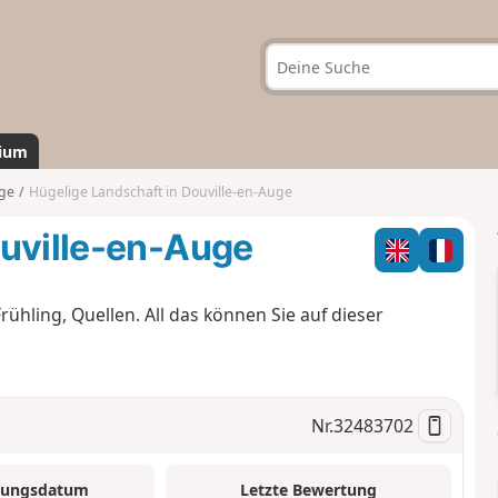
ium
uge
Hügelige Landschaft in Douville-en-Auge
ouville-en-Auge
ühling, Quellen. All das können Sie auf dieser
Nr.
32483702
tungsdatum
Letzte Bewertung