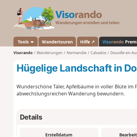
V
i
s
o
r
a
Tools
Wandertouren
Hilfe ↗
Viso
rando
Prem
n
Visorando
Wanderungen
Normandie
Calvados
Douville-en-A
d
o
Hügelige Landschaft in D
Wunderschöne Täler, Apfelbäume in voller Blüte im Fr
abwechslungsreichen Wanderung bewundern.
Details
Erstelldatum
Bearbei