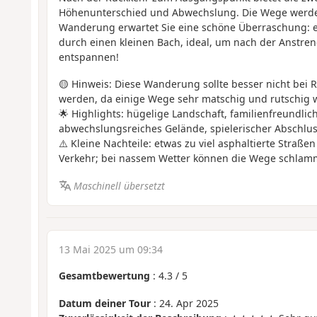
Höhenunterschied und Abwechslung. Die Wege werde
Wanderung erwartet Sie eine schöne Überraschung: e
durch einen kleinen Bach, ideal, um nach der Anstre
entspannen!
🟡 Hinweis: Diese Wanderung sollte besser nicht be
werden, da einige Wege sehr matschig und rutschig
🌟 Highlights: hügelige Landschaft, familienfreundlich
abwechslungsreiches Gelände, spielerischer Abschlus
⚠️ Kleine Nachteile: etwas zu viel asphaltierte Straße
Verkehr; bei nassem Wetter können die Wege schlamm
Maschinell übersetzt
13 Mai 2025 um 09:34
Gesamtbewertung
:
4.3
/
5
Datum deiner Tour
: 24. Apr 2025