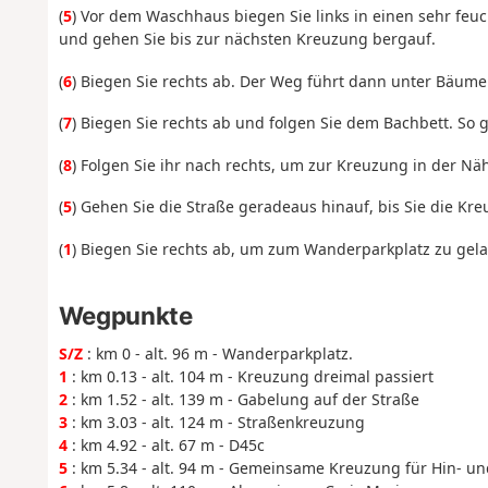
(
5
) Vor dem Waschhaus biegen Sie links in einen sehr feu
und gehen Sie bis zur nächsten Kreuzung bergauf.
(
6
) Biegen Sie rechts ab. Der Weg führt dann unter Bäume
(
7
) Biegen Sie rechts ab und folgen Sie dem Bachbett. So 
(
8
) Folgen Sie ihr nach rechts, um zur Kreuzung in der N
(
5
) Gehen Sie die Straße geradeaus hinauf, bis Sie die K
(
1
) Biegen Sie rechts ab, um zum Wanderparkplatz zu gel
Wegpunkte
S/Z
: km 0 - alt. 96 m - Wanderparkplatz.
1
: km 0.13 - alt. 104 m - Kreuzung dreimal passiert
2
: km 1.52 - alt. 139 m - Gabelung auf der Straße
3
: km 3.03 - alt. 124 m - Straßenkreuzung
4
: km 4.92 - alt. 67 m - D45c
5
: km 5.34 - alt. 94 m - Gemeinsame Kreuzung für Hin- u