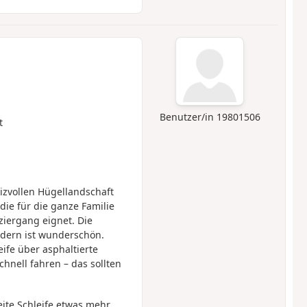
Benutzer/in 19801506
t
zvollen Hügellandschaft
 die für die ganze Familie
ziergang eignet. Die
ldern ist wunderschön.
eife über asphaltierte
hnell fahren – das sollten
ite Schleife etwas mehr