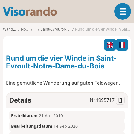
V
T
i
o
s
g
o
Wanderungen
Normandie
Orne
Saint-Evroult-Notre-Dame-du-Bois
Rund um die vier Winde in Saint-Evroult-Notre-Dame-du-Bois
g
r
l
a
e
n
n
d
Rund um die vier Winde in Saint-
a
o
v
Evroult-Notre-Dame-du-Bois
i
g
Eine gemütliche Wanderung auf guten Feldwegen.
a
t
i
Details
Nr.
1995717
o
n
Erstelldatum
21 Apr 2019
Bearbeitungsdatum
14 Sep 2020