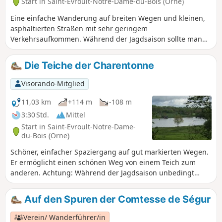
Start in Saint-Evroult-Notre-Dame-du-Bois (Orne)
Eine einfache Wanderung auf breiten Wegen und kleinen,
asphaltierten Straßen mit sehr geringem
Verkehrsaufkommen. Während der Jagdsaison sollte man
diese Strecke meiden, da der öffentliche Weg durch private
Wälder führt, die für die Jagd genutzt werden. Zahlreiche
Die Teiche der Charentonne
Schilder weisen darauf hin, und auf diesem Abschnitt ist es
nicht möglich, die vorgeschlagene Route zu verlassen. Bitte
Visorando-Mitglied
beachten Sie die notwendige Änderung ab dem Punkt (9)
aufgrund von Veränderungen im Gelände am 16.
11,03 km
+114 m
-108 m
September 2019.
3:30 Std.
Mittel
Start in Saint-Evroult-Notre-Dame-
du-Bois (Orne)
Schöner, einfacher Spaziergang auf gut markierten Wegen.
Er ermöglicht einen schönen Weg von einem Teich zum
anderen. Achtung: Während der Jagdsaison unbedingt
meiden.
Auf den Spuren der Comtesse de Ségur
Verein/ Wanderführer/in