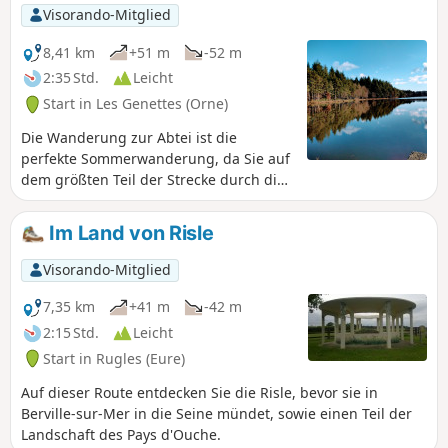
Percherons, Schafe oder Ziegen.
Visorando-Mitglied
8,41 km
+51 m
-52 m
2:35 Std.
Leicht
Start in Les Genettes (Orne)
Die Wanderung zur Abtei ist die
perfekte Sommerwanderung, da Sie auf
dem größten Teil der Strecke durch die
Bäume vor der Sonne geschützt sind.
Wunderschöne, jahrhundertealte
Im Land von Risle
Bäume säumen den Weg, es herrscht
absolute Ruhe und Sie tanken jede
Visorando-Mitglied
Menge Chlorophyll.
7,35 km
+41 m
-42 m
2:15 Std.
Leicht
Start in Rugles (Eure)
Auf dieser Route entdecken Sie die Risle, bevor sie in
Berville-sur-Mer in die Seine mündet, sowie einen Teil der
Landschaft des Pays d'Ouche.