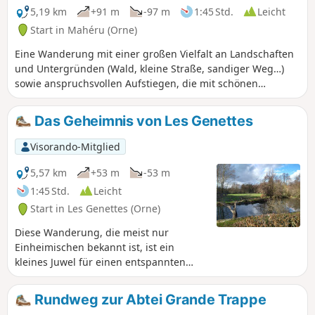
5,19 km
+91 m
-97 m
1:45 Std.
Leicht
Start in Mahéru (Orne)
Eine Wanderung mit einer großen Vielfalt an Landschaften
und Untergründen (Wald, kleine Straße, sandiger Weg…)
sowie anspruchsvollen Aufstiegen, die mit schönen
Ausblicken belohnt werden.
Das Geheimnis von Les Genettes
Visorando-Mitglied
5,57 km
+53 m
-53 m
1:45 Std.
Leicht
Start in Les Genettes (Orne)
Diese Wanderung, die meist nur
Einheimischen bekannt ist, ist ein
kleines Juwel für einen entspannten
Ausflug mit Freunden oder zu zweit.
Unterwegs begegnet man vielen Tieren,
Rundweg zur Abtei Grande Trappe
darunter Wildtiere, aber auch Esel,