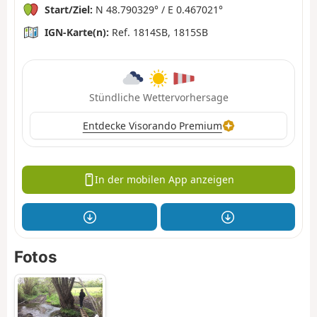
Start/Ziel:
N 48.790329° / E 0.467021°
IGN-Karte(n):
Ref. 1814SB, 1815SB
Stündliche Wettervorhersage
Entdecke Visorando Premium
In der mobilen App anzeigen
Fotos