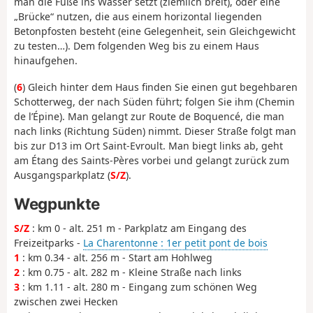
man die Füße ins Wasser setzt (ziemlich breit), oder eine
„Brücke“ nutzen, die aus einem horizontal liegenden
Betonpfosten besteht (eine Gelegenheit, sein Gleichgewicht
zu testen…). Dem folgenden Weg bis zu einem Haus
hinaufgehen.
(
6
) Gleich hinter dem Haus finden Sie einen gut begehbaren
Schotterweg, der nach Süden führt; folgen Sie ihm (Chemin
de l’Épine). Man gelangt zur Route de Boquencé, die man
nach links (Richtung Süden) nimmt. Dieser Straße folgt man
bis zur D13 im Ort Saint-Evroult. Man biegt links ab, geht
am Étang des Saints-Pères vorbei und gelangt zurück zum
Ausgangsparkplatz (
S/Z
).
Wegpunkte
S/Z
: km 0 - alt. 251 m - Parkplatz am Eingang des
Freizeitparks -
La Charentonne : 1er petit pont de bois
1
: km 0.34 - alt. 256 m - Start am Hohlweg
2
: km 0.75 - alt. 282 m - Kleine Straße nach links
3
: km 1.11 - alt. 280 m - Eingang zum schönen Weg
zwischen zwei Hecken