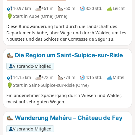
10,97 km
+61 m
-60 m
3:20 Std.
Leicht
Start in Aube (Orne) (Orne)
Diese Rundwanderung führt durch die Landschaft des
Departements Aube, über Wege und durch Wälder, um Les
Nouettes und das Schloss der Comtesse de Ségur zu
entdecken.
Die Region um Saint-Sulpice-sur-Risle
Visorando-Mitglied
14,15 km
+72 m
-73 m
4:15 Std.
Mittel
Start in Saint-Sulpice-sur-Risle (Orne)
Ein angenehmer Spaziergang durch Wiesen und Wälder,
meist auf sehr guten Wegen.
Wanderung Mahéru – Château de Fay
Visorando-Mitglied