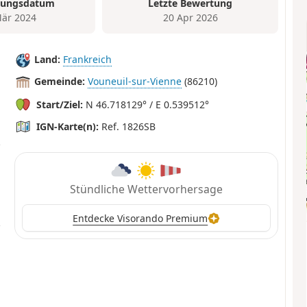
tungsdatum
Letzte Bewertung
är 2024
20 Apr 2026
Land:
Frankreich
Gemeinde:
Vouneuil-sur-Vienne
(86210)
Start/Ziel:
N 46.718129° / E 0.539512°
IGN-Karte(n):
Ref. 1826SB
Stündliche Wettervorhersage
Entdecke Visorando Premium