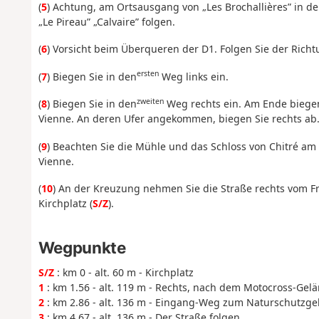
(
5
) Achtung, am Ortsausgang von „Les Brochallières” in d
„Le Pireau” „Calvaire” folgen.
(
6
) Vorsicht beim Überqueren der D1. Folgen Sie der Rich
ersten
(
7
) Biegen Sie in den
Weg links ein.
zweiten
(
8
) Biegen Sie in den
Weg rechts ein. Am Ende biegen
Vienne. An deren Ufer angekommen, biegen Sie rechts ab
(
9
) Beachten Sie die Mühle und das Schloss von Chitré a
Vienne.
(
10
) An der Kreuzung nehmen Sie die Straße rechts vom F
Kirchplatz (
S/Z
).
Wegpunkte
S/Z
: km 0 - alt. 60 m - Kirchplatz
1
: km 1.56 - alt. 119 m - Rechts, nach dem Motocross-Gel
2
: km 2.86 - alt. 136 m - Eingang-Weg zum Naturschutzgeb
3
: km 4.67 - alt. 136 m - Der Straße folgen