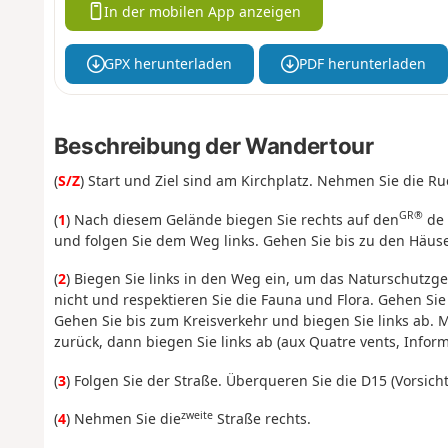
In der mobilen App anzeigen
GPX herunterladen
PDF herunterladen
Beschreibung der Wandertour
(
S/Z
) Start und Ziel sind am Kirchplatz. Nehmen Sie die R
GR®
(
1
) Nach diesem Gelände biegen Sie rechts auf den
de 
und folgen Sie dem Weg links. Gehen Sie bis zu den Häus
(
2
) Biegen Sie links in den Weg ein, um das Naturschutzge
nicht und respektieren Sie die Fauna und Flora. Gehen Si
Gehen Sie bis zum Kreisverkehr und biegen Sie links ab.
zurück, dann biegen Sie links ab (aux Quatre vents, Inform
(
3
) Folgen Sie der Straße. Überqueren Sie die D15 (Vorsicht
zweite
(
4
) Nehmen Sie die
Straße rechts.