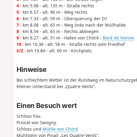
4
: km 5.98 - alt. 135 m - Straße rechts
5
: km 6.57 - alt. 90 m - Weg rechts
6
: km 7.33 - alt. 59 m - Überquerung der D1
7
: km 8.08 - alt. 65 m - Weg links nach der Müllhalde
8
: km 8.54 - alt. 65 m - Rechts abbiegen
9
: km 9.27 - alt. 51 m - Hafen von Chitré -
Bord de Vienne
10
: km 10.36 - alt. 58 m - Straße rechts vom Friedhof
S/Z
: km 10.84 - alt. 60 m - Kirchplatz
Hinweise
Bei schlechtem Wetter ist der Rundweg im Naturschutzgeb
Kleiner Unterstand bei „Quatre-Vents”.
Einen Besuch wert
Schloss Fou.
Priorat von Savigny.
Schloss und
Mühle von Chitré
Mühlstein von Pinail „Les Quatre-Vents”.