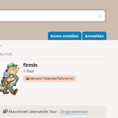
S
u
c
h
e
Konto erstellen
Anmelden
n
ne
AUTOR
firmin
1 Tour
Verein/ Wanderführer/in
Maschinell übersetzte Tour -
Originalversion