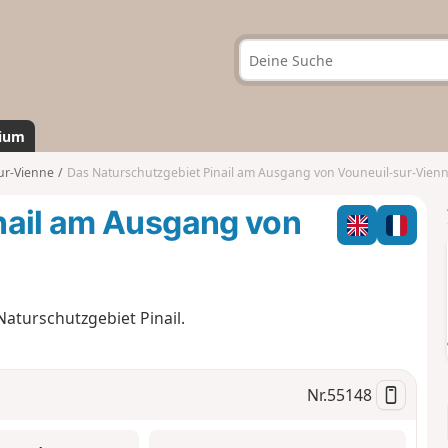
ium
ur-Vienne
Das Naturschutzgebiet Pinail am Ausgang von Vouneuil-sur-Vien
nail am Ausgang von
turschutzgebiet Pinail.
Nr.
55148