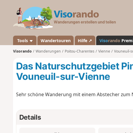
V
i
s
o
r
a
Tools
Wandertouren
Hilfe ↗
Viso
rando
Prem
n
Visorando
Wanderungen
Poitou-Charentes
Vienne
Vouneuil-s
d
o
Das Naturschutzgebiet Pi
Vouneuil-sur-Vienne
Sehr schöne Wanderung mit einem Abstecher zum Na
Details