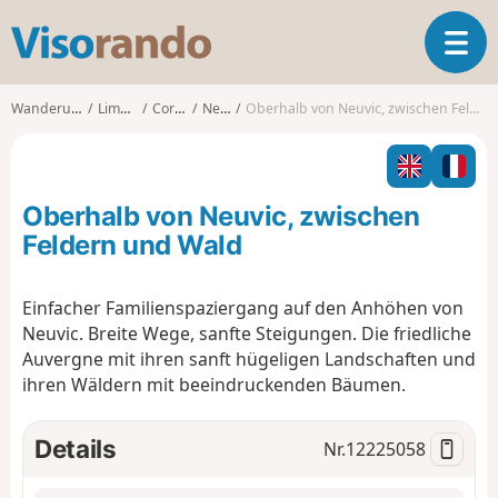
V
T
i
o
s
g
o
Wanderungen
Limousin
Corrèze
Neuvic
Oberhalb von Neuvic, zwischen Feldern und Wald
g
r
l
a
e
n
n
d
Oberhalb von Neuvic, zwischen
a
o
v
Feldern und Wald
i
g
Einfacher Familienspaziergang auf den Anhöhen von
a
Neuvic. Breite Wege, sanfte Steigungen. Die friedliche
t
i
Auvergne mit ihren sanft hügeligen Landschaften und
o
ihren Wäldern mit beeindruckenden Bäumen.
n
Details
Nr.
12225058