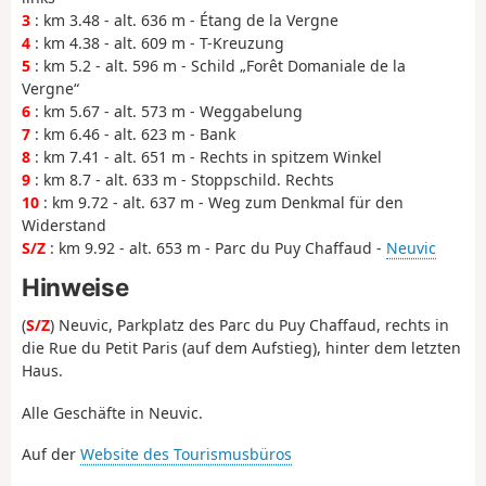
3
: km 3.48 - alt. 636 m - Étang de la Vergne
4
: km 4.38 - alt. 609 m - T-Kreuzung
5
: km 5.2 - alt. 596 m - Schild „Forêt Domaniale de la
Vergne“
6
: km 5.67 - alt. 573 m - Weggabelung
7
: km 6.46 - alt. 623 m - Bank
8
: km 7.41 - alt. 651 m - Rechts in spitzem Winkel
9
: km 8.7 - alt. 633 m - Stoppschild. Rechts
10
: km 9.72 - alt. 637 m - Weg zum Denkmal für den
Widerstand
S/Z
: km 9.92 - alt. 653 m - Parc du Puy Chaffaud -
Neuvic
Hinweise
(
S/Z
) Neuvic, Parkplatz des Parc du Puy Chaffaud, rechts in
die Rue du Petit Paris (auf dem Aufstieg), hinter dem letzten
Haus.
Alle Geschäfte in Neuvic.
Auf der
Website des Tourismusbüros