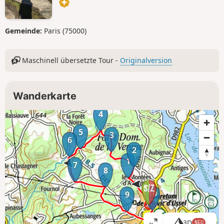
Gemeinde:
Paris (75000)
Maschinell übersetzte Tour -
Originalversion
Wanderkarte
4
5
3
6
2
1
7
8
10
9
3D
NEU