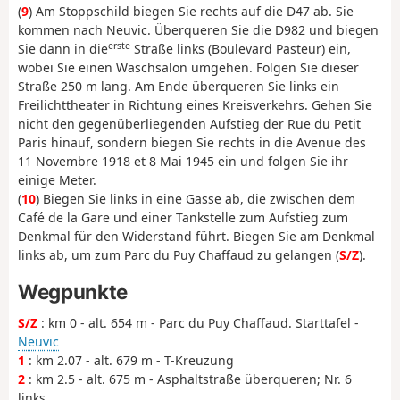
(
9
) Am Stoppschild biegen Sie rechts auf die D47 ab. Sie
kommen nach Neuvic. Überqueren Sie die D982 und biegen
erste
Sie dann in die
Straße links (Boulevard Pasteur) ein,
wobei Sie einen Waschsalon umgehen. Folgen Sie dieser
Straße 250 m lang. Am Ende überqueren Sie links ein
Freilichttheater in Richtung eines Kreisverkehrs. Gehen Sie
nicht den gegenüberliegenden Aufstieg der Rue du Petit
Paris hinauf, sondern biegen Sie rechts in die Avenue des
11 Novembre 1918 et 8 Mai 1945 ein und folgen Sie ihr
einige Meter.
(
10
) Biegen Sie links in eine Gasse ab, die zwischen dem
Café de la Gare und einer Tankstelle zum Aufstieg zum
Denkmal für den Widerstand führt. Biegen Sie am Denkmal
links ab, um zum Parc du Puy Chaffaud zu gelangen (
S/Z
).
Wegpunkte
S/Z
: km 0 - alt. 654 m - Parc du Puy Chaffaud. Starttafel -
Neuvic
1
: km 2.07 - alt. 679 m - T-Kreuzung
2
: km 2.5 - alt. 675 m - Asphaltstraße überqueren; Nr. 6
links