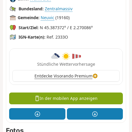
Bundesland:
Zentralmassiv
Gemeinde:
Neuvic
(19160)
Start/Ziel:
N 45.387372° / E 2.270086°
IGN-Karte(n):
Ref. 2333O
Stündliche Wettervorhersage
Entdecke Visorando Premium
In der mobilen App anzeigen
Fotos