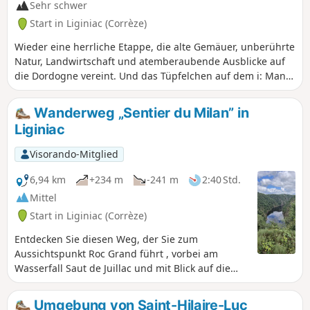
Sehr schwer
Start in Liginiac (Corrèze)
Wieder eine herrliche Etappe, die alte Gemäuer, unberührte
Natur, Landwirtschaft und atemberaubende Ausblicke auf
die Dordogne vereint. Und das Tüpfelchen auf dem i: Man
kann den Fluss mit den Fingerspitzen berühren!
Wanderweg „Sentier du Milan” in
Liginiac
Visorando-Mitglied
6,94 km
+234 m
-241 m
2:40 Std.
Mittel
Start in Liginiac (Corrèze)
Entdecken Sie diesen Weg, der Sie zum
Aussichtspunkt Roc Grand führt , vorbei am
Wasserfall Saut de Juillac und mit Blick auf die
Monts du Cantal. Und entdecken Sie einen der
schönsten Aussichtspunkte auf die Schluchten
Umgebung von Saint-Hilaire-Luc