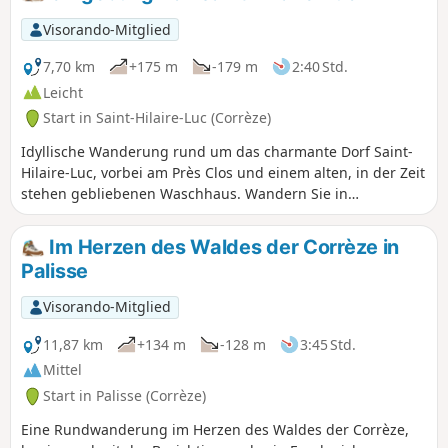
der Dordogne mit einem Blickwinkel von fast
180°. Mit etwas Glück können Sie einen
Visorando-Mitglied
Raubvogel über den Schluchten beobachten.
7,70 km
+175 m
-179 m
2:40 Std.
Leicht
Start in Saint-Hilaire-Luc (Corrèze)
Idyllische Wanderung rund um das charmante Dorf Saint-
Hilaire-Luc, vorbei am Près Clos und einem alten, in der Zeit
stehen gebliebenen Waschhaus. Wandern Sie in
Achterform durch Wälder und Wiesen.
Im Herzen des Waldes der Corrèze in
Palisse
Visorando-Mitglied
11,87 km
+134 m
-128 m
3:45 Std.
Mittel
Start in Palisse (Corrèze)
Eine Rundwanderung im Herzen des Waldes der Corrèze,