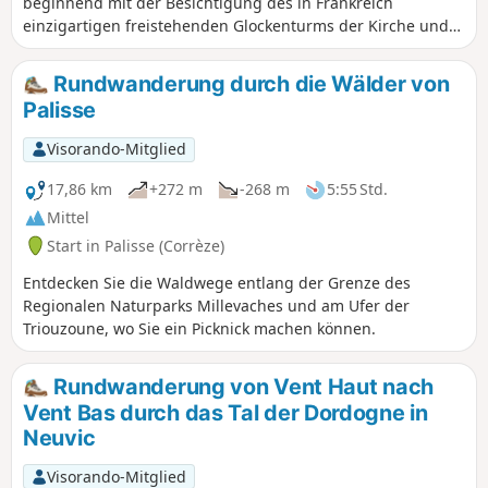
beginnend mit der Besichtigung des in Frankreich
einzigartigen freistehenden Glockenturms der Kirche und
der schmiedeeisernen Skulpturen, die das Denkmal
umgeben. Begeben Sie sich auf Entdeckungsreise durch
Rundwanderung durch die Wälder von
die Laub- und Nadelwälder, lauschen Sie den Geräuschen
Palisse
der Bäume und Vögel und mit etwas Glück begegnen Sie
sogar Wildtieren.
Visorando-Mitglied
17,86 km
+272 m
-268 m
5:55 Std.
Mittel
Start in Palisse (Corrèze)
Entdecken Sie die Waldwege entlang der Grenze des
Regionalen Naturparks Millevaches und am Ufer der
Triouzoune, wo Sie ein Picknick machen können.
Rundwanderung von Vent Haut nach
Vent Bas durch das Tal der Dordogne in
Neuvic
Visorando-Mitglied