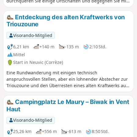
durchqueren Sie einige Ortschaften und begegnen Sie mit
etwas Glück vielleicht sogar der Waldfauna.
Entdeckung des alten Kraftwerks von
Triouzoune
Visorando-Mitglied
6,21 km
+140 m
-135 m
2:10 Std.
Mittel
Start in Neuvic (Corrèze)
Eine Rundwanderung mit einigen technisch
anspruchsvollen Stellen, aber ein lohnender Abstecher zur
Triouzoune und den Überresten eines alten Kraftwerks aus
dem Jahr 1910, das einem Staudamm
stromaufwärtsgewichen ist .
Campingplatz Le Maury – Biwak in Vent
Haut
Visorando-Mitglied
25,26 km
+556 m
-613 m
8:50 Std.