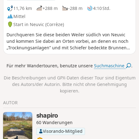
11,76 km
+288 m
-288 m
4:10 Std.
Mittel
Start in Neuvic (Corrèze)
Durchqueren Sie diese beiden Weiler südlich von Neuvic
und kommen Sie dabei an Orten vorbei, an denen es noch
„Trocknungsanlagen” und mit Schiefer bedeckte Brunnen
gibt. Vergessen Sie auch nicht, die beeindruckenden
Schluchten der Dordogne aus der Nähe zu betrachten.
Für mehr Wandertouren, benutze unsere
Suchmaschine
.
Die Beschreibungen und GPX-Daten dieser Tour sind Eigentum
des Autors/der Autorin. Bitte nicht ohne Genehmigung
kopieren.
AUTOR
shapiro
60 Wanderungen
Visorando-Mitglied