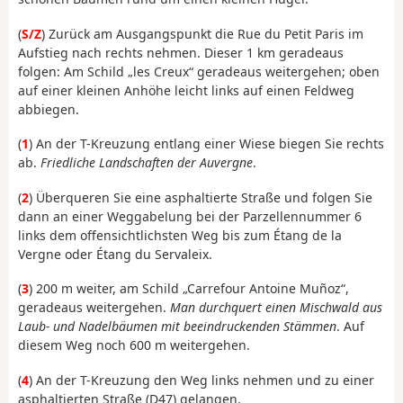
(
S/Z
) Zurück am Ausgangspunkt die Rue du Petit Paris im
Aufstieg nach rechts nehmen. Dieser 1 km geradeaus
folgen: Am Schild „les Creux“ geradeaus weitergehen; oben
auf einer kleinen Anhöhe leicht links auf einen Feldweg
abbiegen.
(
1
) An der T-Kreuzung entlang einer Wiese biegen Sie rechts
ab.
Friedliche Landschaften der Auvergne
.
(
2
) Überqueren Sie eine asphaltierte Straße und folgen Sie
dann an einer Weggabelung bei der Parzellennummer 6
links dem offensichtlichsten Weg bis zum Étang de la
Vergne oder Étang du Servaleix.
(
3
) 200 m weiter, am Schild „Carrefour Antoine Muñoz“,
geradeaus weitergehen.
Man durchquert einen Mischwald aus
Laub- und Nadelbäumen mit beeindruckenden Stämmen
. Auf
diesem Weg noch 600 m weitergehen.
(
4
) An der T-Kreuzung den Weg links nehmen und zu einer
asphaltierten Straße (D47) gelangen.