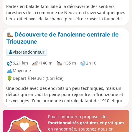
Partez en balade familiale à la découverte des sentiers
forestiers de la commune de Neuvic en traversant quelques
lieux-dit et avec de la chance peut-être croiser la faune des
forêts.
Découverte de l'ancienne centrale de
Triouzoune
Visorandonneur
6,21 km
+140 m
-135 m
2h 10
Moyenne
Départ à Neuvic (Corrèze)
Une boucle avec des endroits un peu techniques, mais un
détour qui en vaut la peine pour rejoindre la Triouzoune et
les vestiges d'une ancienne centrale datant de 1910 et qui a
laissé sa place à un barrage qui se trouve en amont.
Pour continuer à proposer des
fonctionnalités gratuites et pratiques
en randonnée, soutenez-nous en