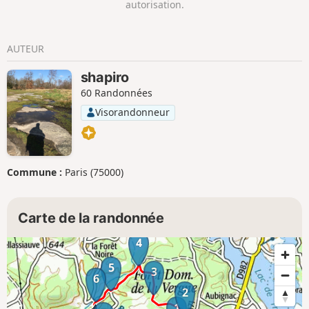
autorisation.
AUTEUR
shapiro
60 Randonnées
Visorandonneur
Commune :
Paris (75000)
Carte de la randonnée
4
5
3
6
2
1