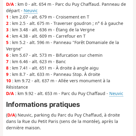
D/A
: km 0 - alt. 654 m - Parc du Puy Chaffaud. Panneau de
départ -
Neuvic
1
: km 2.07 - alt. 679 m - Croisement en T
2
: km 2.5 - alt. 675 m - Traverser goudron ; n° 6 à gauche
3
: km 3.48 - alt. 636 m - Étang de la Vergne
4
: km 4.38 - alt. 609 m - Carrefour en T
5
: km 5.2 - alt. 596 m - Panneau "Forêt Domaniale de la
Vergne"
6
: km 5.67 - alt. 573 m - Bifurcation sur chemin
7
: km 6.46 - alt. 623 m - Banc
8
: km 7.41 - alt. 651 m - À droite à angle aigu
9
: km 8.7 - alt. 633 m - Panneau Stop. À droite
10
: km 9.72 - alt. 637 m - Allée vers monument à la
Résistance
D/A
: km 9.92 - alt. 653 m - Parc du Puy Chaffaud -
Neuvic
Informations pratiques
(
D/A
) Neuvic, parking du Parc du Puy Chaffaud, à droite
dans la Rue du Petit Paris (sens de la montée), après la
dernière maison.