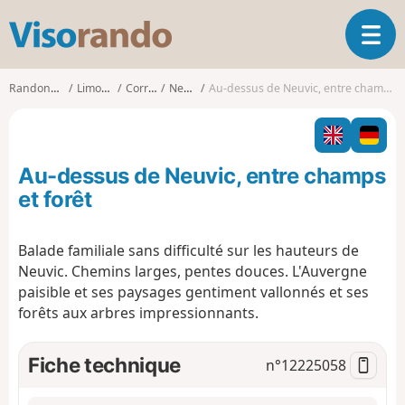
V
O
i
u
s
v
o
Randonnées
Limousin
Corrèze
Neuvic
Au-dessus de Neuvic, entre champs et forêt
r
r
i
a
r
n
l
d
Au-dessus de Neuvic, entre champs
a
o
n
et forêt
a
v
Balade familiale sans difficulté sur les hauteurs de
i
Neuvic. Chemins larges, pentes douces. L'Auvergne
g
a
paisible et ses paysages gentiment vallonnés et ses
t
forêts aux arbres impressionnants.
i
o
Fiche technique
n°
12225058
n