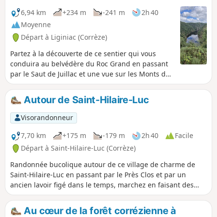
6,94 km
+234 m
-241 m
2h 40
Moyenne
Départ à Liginiac (Corrèze)
Partez à la découverte de ce sentier qui vous
conduira au belvédère du Roc Grand en passant
par le Saut de Juillac et une vue sur les Monts du
Cantal. Et aussi pour découvrir un des plus beaux
points de vue sur les Gorges de la Dordogne
Autour de Saint-Hilaire-Luc
presque à 180°. Si vous avez la chance, vous
pourrez observer un rapace survolant les gorges.
Visorandonneur
7,70 km
+175 m
-179 m
2h 40
Facile
Départ à Saint-Hilaire-Luc (Corrèze)
Randonnée bucolique autour de ce village de charme de
Saint-Hilaire-Luc en passant par le Près Clos et par un
ancien lavoir figé dans le temps, marchez en faisant des
huit à travers les bois et les prairies.
Au cœur de la forêt corrézienne à