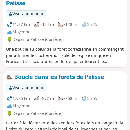
Palisse
Visorandonneur
11,87 km
+134 m
-128 m
3h 45
Moyenne
Départ à Palisse (Corrèze)
Une boucle au cœur de la forêt corrézienne en commençant
par admirer le clocher-mur isolé de l'église unique en
France et ses sculptures en forge qui entourent le
monument. Partez à la découverte des bois feuillus et
résineux à travers les sons des arbres, des oiseaux et voire
Boucle dans les forêts de Palisse
si vous avez de chance de rencontrer des animaux
sauvages.
Visorandonneur
17,86 km
+272 m
-268 m
5h 55
Moyenne
Départ à Palisse (Corrèze)
Partez à la découverte des sentiers forestiers en longeant la
limite du Parc Naturel Régional de Millevaches et par les