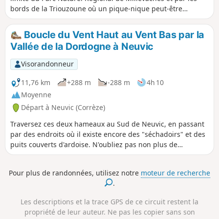
bords de la Triouzoune où un pique-nique peut-être
aménagé.
Boucle du Vent Haut au Vent Bas par la
Vallée de la Dordogne à Neuvic
Visorandonneur
11,76 km
+288 m
-288 m
4h 10
Moyenne
Départ à Neuvic (Corrèze)
Traversez ces deux hameaux au Sud de Neuvic, en passant
par des endroits où il existe encore des "séchadoirs" et des
puits couverts d'ardoise. N'oubliez pas non plus de
contempler de près les impressionnantes Gorges de la
Dordogne.
Pour plus de randonnées, utilisez notre
moteur de recherche
.
Les descriptions et la trace GPS de ce circuit restent la
propriété de leur auteur. Ne pas les copier sans son