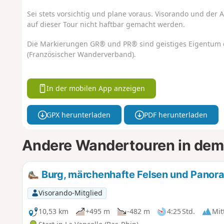
Sei stets vorsichtig und plane voraus. Visorando und der A
auf dieser Tour nicht haftbar gemacht werden.
Die Markierungen GR® und PR® sind geistiges Eigentum 
(Französischer Wanderverband).
In der mobilen App anzeigen
GPX herunterladen
PDF herunterladen
Andere Wandertouren in dem
Burg, märchenhafte Felsen und Panora
Visorando-Mitglied
10,53 km
+495 m
-482 m
4:25 Std.
Mit