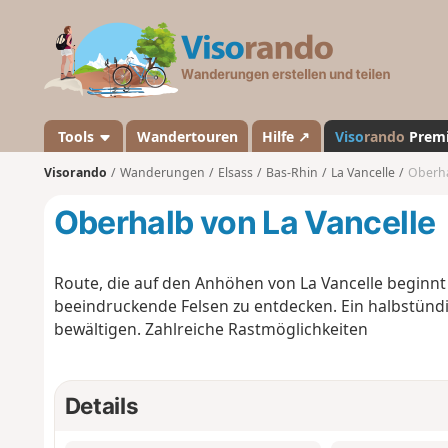
V
i
s
o
r
a
Tools
Wandertouren
Hilfe ↗
Viso
rando
Prem
n
Visorando
Wanderungen
Elsass
Bas-Rhin
La Vancelle
Oberha
d
o
Oberhalb von La Vancelle
Route, die auf den Anhöhen von La Vancelle beginnt 
beeindruckende Felsen zu entdecken. Ein halbstündiger
bewältigen. Zahlreiche Rastmöglichkeiten
Details