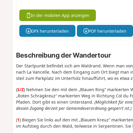
In der mobilen App anzeigen
GPX herunterladen
PDF herunterladen
Beschreibung der Wandertour
Der Startpunkt befindet sich am Waldrand. Wenn man von 
nach La Vancelle. Nach dem Eingang zum Ort biegt man in d
steil zum Parkplatz im Unterholz hinaufführt, wo es etwa ze
(
S/Z
) Nehmen Sie den mit dem „Blauen Ring“ markierten 
„Roten Schrägkreuz“ markierten Weg in Richtung Col du 
Pfaden. Dort gibt es einen Unterstand.
(Möglichkeit für ei
dessen Zugang derzeit per Gemeindeverordnung gesperrt ist.)
(
1
) Biegen Sie links auf den mit „Blauem Kreuz“ markiert
im Aufstieg durch den Wald, teilweise in Serpentinen. S