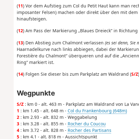
(
11
) Vor dem Aufstieg zum Col du Petit Haut kann man rech
imposanter Felsen) machen oder direkt über den mit dem
hinaufsteigen.
(
12
) Am Pass der Markierung „Blaues Dreieck“ in Richtung
(
13
) Den Abstieg zum Chalmont verlassen
(es sei denn, Sie
Haarnadelkurve nach links abbiegen, dabei der Markierung
Forestière du Chalmont“ überqueren und auf die „Ancienne
Ring“ markiert ist.
(
14
) Folgen Sie dieser bis zum Parkplatz am Waldrand (
S/Z
Wegpunkte
S/Z
: km 0 - alt. 463 m - Parkplatz am Waldrand von La Van
1
: km 1.45 - alt. 648 m -
Col du Frankenbourg (648m)
2
: km 2.93 - alt. 832 m - Weggabelung
3
: km 3.28 - alt. 855 m -
Rocher du Coucou
4
: km 3.72 - alt. 828 m -
Rocher des Partisans
5
: km 4.1 - alt. 818 m - Aussichtspunkt