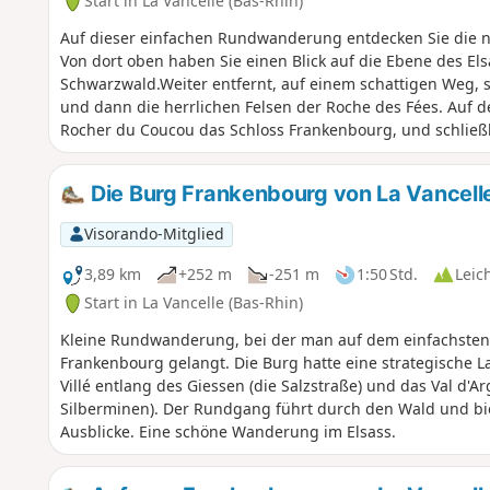
Start in La Vancelle (Bas-Rhin)
Auf dieser einfachen Rundwanderung entdecken Sie die n
Von dort oben haben Sie einen Blick auf die Ebene des Els
Schwarzwald.Weiter entfernt, auf einem schattigen Weg, 
und dann die herrlichen Felsen der Roche des Fées. Auf
Rocher du Coucou das Schloss Frankenbourg, und schließli
Aussichtspunkt einen Blick auf Lièpvre.
Die Burg Frankenbourg von La Vancell
Visorando-Mitglied
3,89 km
+252 m
-251 m
1:50 Std.
Leic
Start in La Vancelle (Bas-Rhin)
Kleine Rundwanderung, bei der man auf dem einfachsten 
Frankenbourg gelangt. Die Burg hatte eine strategische L
Villé entlang des Giessen (die Salzstraße) und das Val d'Ar
Silberminen). Der Rundgang führt durch den Wald und bi
Ausblicke. Eine schöne Wanderung im Elsass.