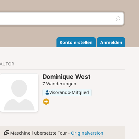
S
u
c
h
e
Konto erstellen
Anmelden
n
AUTOR
Dominique West
7 Wanderungen
Visorando-Mitglied
Maschinell übersetzte Tour -
Originalversion