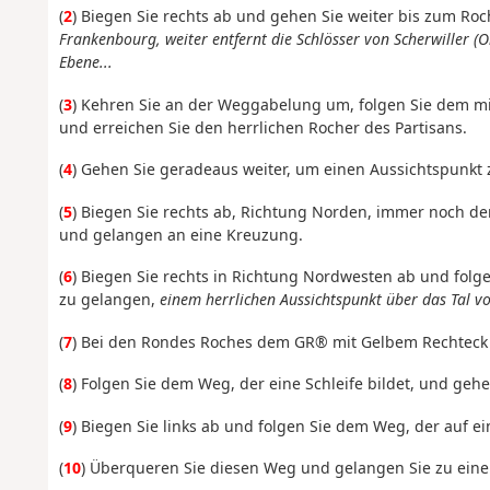
(
2
) Biegen Sie rechts ab und gehen Sie weiter bis zum Ro
Frankenbourg, weiter entfernt die Schlösser von Scherwiller 
Ebene...
(
3
) Kehren Sie an der Weggabelung um, folgen Sie dem m
und erreichen Sie den herrlichen Rocher des Partisans.
(
4
) Gehen Sie geradeaus weiter, um einen Aussichtspunkt 
(
5
) Biegen Sie rechts ab, Richtung Norden, immer noch der
und gelangen an eine Kreuzung.
(
6
) Biegen Sie rechts in Richtung Nordwesten ab und fol
zu gelangen,
einem herrlichen Aussichtspunkt über das Tal v
(
7
) Bei den Rondes Roches dem GR® mit Gelbem Rechteck 
(
8
) Folgen Sie dem Weg, der eine Schleife bildet, und geh
(
9
) Biegen Sie links ab und folgen Sie dem Weg, der auf ein
(
10
) Überqueren Sie diesen Weg und gelangen Sie zu ein