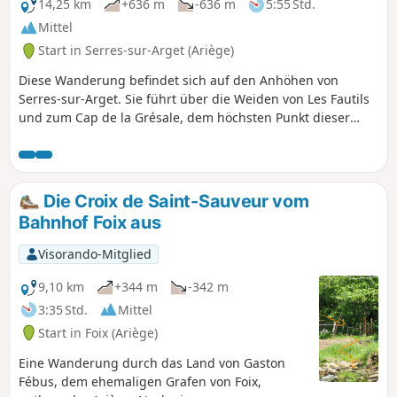
14,25 km
+636 m
-636 m
5:55 Std.
Mittel
Start in Serres-sur-Arget (Ariège)
Diese Wanderung befindet sich auf den Anhöhen von
Serres-sur-Arget. Sie führt über die Weiden von Les Fautils
und zum Cap de la Grésale, dem höchsten Punkt dieser
Rundwanderung, auf 1112 Metern. Die Strecke verläuft
größtenteils durch den Wald und bietet weite Ausblicke auf
das Séronais, das Pays de Foix, das Massif de Tabe und das
Massif de l'Arize. Gelb ausgeschildert und sehr gut
Die Croix de Saint-Sauveur vom
markiert.
Bahnhof Foix aus
Visorando-Mitglied
9,10 km
+344 m
-342 m
3:35 Std.
Mittel
Start in Foix (Ariège)
Eine Wanderung durch das Land von Gaston
Fébus, dem ehemaligen Grafen von Foix,