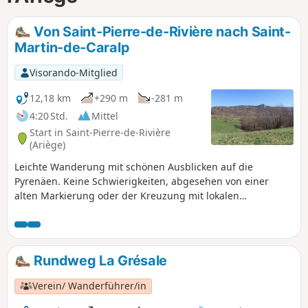
Von Saint-Pierre-de-Rivière nach Saint-
Martin-de-Caralp
Visorando-Mitglied
12,18 km
+290 m
-281 m
4:20 Std.
Mittel
Start in Saint-Pierre-de-Rivière
(Ariège)
Leichte Wanderung mit schönen Ausblicken auf die
Pyrenäen. Keine Schwierigkeiten, abgesehen von einer
alten Markierung oder der Kreuzung mit lokalen
Rundwegen sowie einer Passage, die man mit GPS am
Punkt (8) suchen muss.
Rundweg La Grésale
Verein/ Wanderführer/in