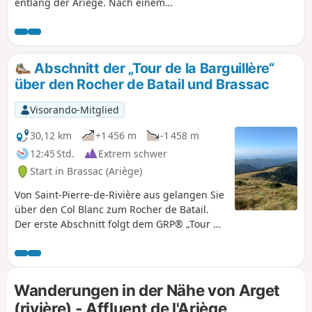
entlang der Ariège. Nach einem
unterhaltsamen Aufstieg „im Land der Kobolde“
zwischen moosbewachsenen Felsen gelangt
man zu zwei ländlichen Weilern, in denen die
Zeit still zu stehen scheint, und schließlich zum
Abschnitt der „Tour de la Barguillère“
Kamm mit seinen Aussichtspunkten auf die
über den Rocher de Batail und Brassac
Pyrenäen. (!) Es scheint Durchgangsverbote zu
geben. Nachricht eines Nutzers vom 28.
Visorando-Mitglied
Februar 2025. Von der Wanderung wird
abgeraten.
30,12 km
+1 456 m
-1 458 m
12:45 Std.
Extrem schwer
Start in Brassac (Ariège)
Von Saint-Pierre-de-Rivière aus gelangen Sie
über den Col Blanc zum Rocher de Batail.
Der erste Abschnitt folgt dem GRP® „Tour de
la Barguillère“ auf einer eher wilden
Mittelgebirgsstrecke, der zweite führt dann
über Brassac zurück nach Saint-Pierre,
wobei man am Ende der Route auf ruhigen
Wanderungen in der Nähe von Arget
asphaltierten Straßen unterwegs ist.
(rivière) - Affluent de l'Ariège