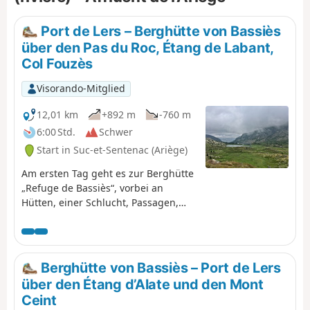
Port de Lers – Berghütte von Bassiès
über den Pas du Roc, Étang de Labant,
Col Fouzès
Visorando-Mitglied
12,01 km
+892 m
-760 m
6:00 Std.
Schwer
Start in Suc-et-Sentenac (Ariège)
Am ersten Tag geht es zur Berghütte
„Refuge de Bassiès“, vorbei an
Hütten, einer Schlucht, Passagen,
einem ehemaligen Bergwerk, einem
Teich, Pässen und Bergpässen. Die
Strecke vom Col de las Fouzès zum
Port de Bassiès ist besonders
Berghütte von Bassiès – Port de Lers
schön.Die Wanderung verläuft auf
über den Étang d’Alate und den Mont
Wegen und Pfaden, die aufgrund
Ceint
ihrer Beschaffenheit (Felsen, Geröll,