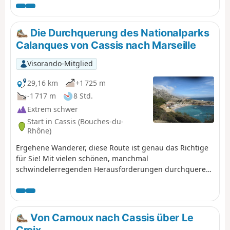
Die Durchquerung des Nationalparks
Calanques von Cassis nach Marseille
Visorando-Mitglied
29,16 km
+1 725 m
-1 717 m
8 Std.
Extrem schwer
Start in Cassis (Bouches-du-
Rhône)
Ergehene Wanderer, diese Route ist genau das Richtige
für Sie! Mit vielen schönen, manchmal
schwindelerregenden Herausforderungen durchqueren
Sie den Nationalpark Calanques von Cassis nach
Marseille von Ost nach West. Mit herrlichen Ausblicken:
Cap Canaille, dann die zahlreichen Calanques, darunter
die grün-blaue Calanque de Sugiton. Die kleinen Häfen
Von Carnoux nach Cassis über Le
von Callelongue und Les Goudes heißen Sie willkommen,
Croix