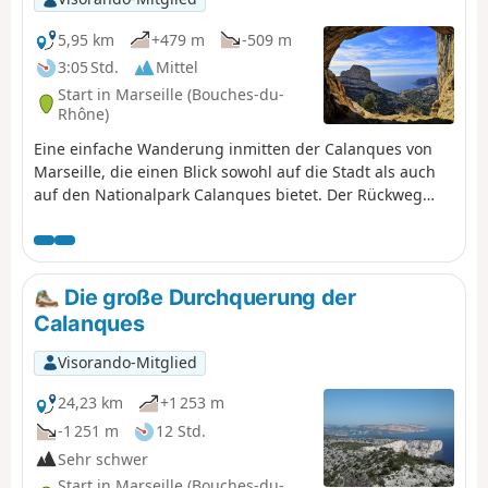
nicht.
5,95 km
+479 m
-509 m
3:05 Std.
Mittel
Start in Marseille (Bouches-du-
Rhône)
Eine einfache Wanderung inmitten der Calanques von
Marseille, die einen Blick sowohl auf die Stadt als auch
auf den Nationalpark Calanques bietet. Der Rückweg
kann mit dem Bus erfolgen, von dem aus man einen
schönen Blick auf Les Goudes hat. Für diejenigen, die die
vorgeschlagenen Passagen nicht nehmen möchten,
werden in der Beschreibung alternative Routen
Die große Durchquerung der
angeboten.
Calanques
Visorando-Mitglied
24,23 km
+1 253 m
-1 251 m
12 Std.
Sehr schwer
Start in Marseille (Bouches-du-