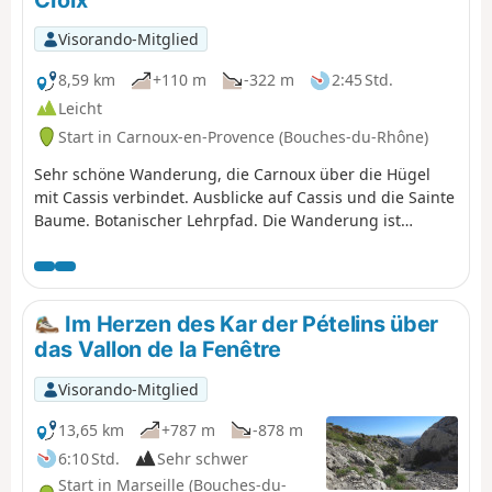
bevor Sie nach vielen Kilometern den schwierigen
Aufstieg zum Col de Béouveyre in Angriff nehmen. Sie
Visorando-Mitglied
befinden sich im Nationalpark Calanques, der
besonderen Vorschriften unterliegt. Bei Nichteinhaltung
8,59 km
+110 m
-322 m
2:45 Std.
dieser Vorschriften droht Ihnen eine Geldstrafe von bis
Leicht
zu 1500 €.
Start in Carnoux-en-Provence (Bouches-du-Rhône)
Sehr schöne Wanderung, die Carnoux über die Hügel
mit Cassis verbindet. Ausblicke auf Cassis und die Sainte
Baume. Botanischer Lehrpfad. Die Wanderung ist
vollständig mit dem Bus erreichbar.
Im Herzen des Kar der Pételins über
das Vallon de la Fenêtre
Visorando-Mitglied
13,65 km
+787 m
-878 m
6:10 Std.
Sehr schwer
Start in Marseille (Bouches-du-