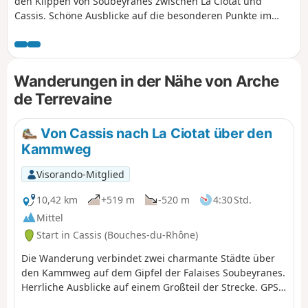
den Klippen von Soubeyranes zwischen La Ciotat und
Cassis. Schöne Ausblicke auf die besonderen Punkte im
Massiv: Grotte de Fardeloup, Dent du Chat, Arche de
Terrevaine, Bau Rous usw. Ebenso auf die Buchten von La
Ciotat und Cassis, auf die Klippen und in der Ferne auf die
Massive des Hinterlands bis hin zur Sainte-Baume und dem
Wanderungen in der Nähe von Arche
Col de l’Espigoulier.
de Terrevaine
Von Cassis nach La Ciotat über den
Kammweg
Visorando-Mitglied
10,42 km
+519 m
-520 m
4:30 Std.
Mittel
Start in Cassis (Bouches-du-Rhône)
Die Wanderung verbindet zwei charmante Städte über
den Kammweg auf dem Gipfel der Falaises Soubeyranes.
Herrliche Ausblicke auf einem Großteil der Strecke. GPS
wird dringend empfohlen.