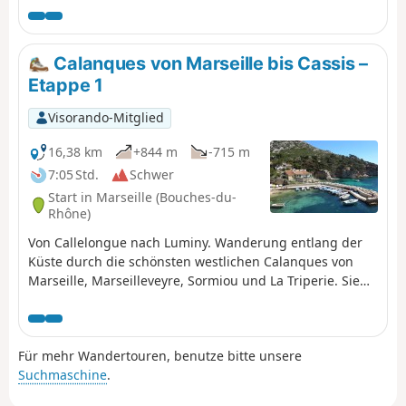
Marseilleveyre, Sormiou, Sugiton, En-Vau und Port-Pin.
Sie befinden sich im Nationalpark Calanques, der
besonderen Vorschriften unterliegt . Bei Nichtbeachtung
Calanques von Marseille bis Cassis –
dieser Vorschriften droht Ihnen eine Geldstrafe von bis
Etappe 1
zu 1500 €.
Visorando-Mitglied
16,38 km
+844 m
-715 m
7:05 Std.
Schwer
Start in Marseille (Bouches-du-
Rhône)
Von Callelongue nach Luminy. Wanderung entlang der
Küste durch die schönsten westlichen Calanques von
Marseille, Marseilleveyre, Sormiou und La Triperie. Sie
befinden sich im Nationalpark Calanques, der
besonderen Vorschriften unterliegt . Bei Nichtbeachtung
dieser Vorschriften droht Ihnen eine Geldstrafe von bis
Für mehr Wandertouren, benutze bitte unsere
zu 1500 €.
Suchmaschine
.