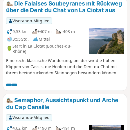
Die Falaises Soubeyranes mit Rückweg
über die Dent du Chat von La Ciotat aus
Visorando-Mitglied
9,53 km
+407 m
-403 m
3:55 Std.
Mittel
Start in La Ciotat (Bouches-du-
Rhône)
Eine recht klassische Wanderung, bei der wir die hohen
Klippen von Cassis, die Höhlen und die Dent du Chat mit
ihrem beeindruckenden Steinbogen bewundern können.
Semaphor, Aussichtspunkt und Arche
du Cap Canaille
Visorando-Mitglied
4,62 km
+190 m
-191 m