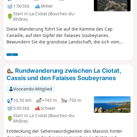
1:50 Std.
Mittel
Start in La Ciotat (Bouches-du-
Rhône)
Diese Wanderung führt Sie auf die Kämme des Cap
Canaille, auf den Gipfel der Falaises Soubeyranes.
Bewundern Sie die grandiose Landschaft, die sich vom
Archipel du Riou im Westen bis zum Archipel des Embiez im
Osten erstreckt, und die schönen Aussichtspunkte auf die
Calanques und La Ciotat. GPS wird dringend empfohlen.
Rundwanderung zwischen La Ciotat,
Cassis und den Falaises Soubeyranes
Visorando-Mitglied
10,50 km
+743 m
-750 m
5:05 Std.
Schwer
Start in La Ciotat (Bouches-du-
Rhône)
Entdeckung der Sehenswürdigkeiten des Massivs hinter