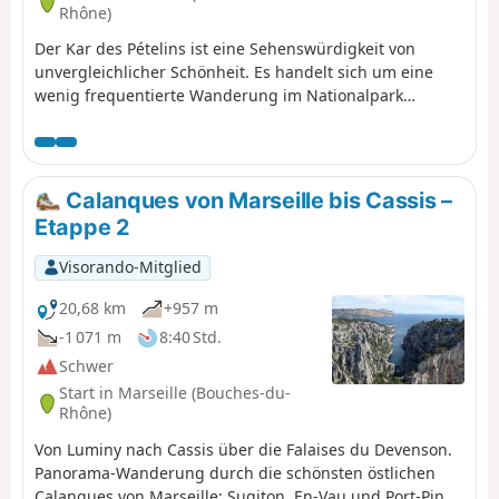
Rhône)
Der Kar des Pételins ist eine Sehenswürdigkeit von
unvergleichlicher Schönheit. Es handelt sich um eine
wenig frequentierte Wanderung im Nationalpark
Calanques de Marseille. Eine herrliche, aber
anspruchsvolle Wanderung, die trittsicher sein, eine
gute körperliche Verfassung und an einigen Stellen, an
denen der Weg weniger leicht zu finden ist, den
Calanques von Marseille bis Cassis –
sicheren Umgang mit einem GPS erfordert. Diese
Etappe 2
Wanderung ist keine Rundwanderung, sondern wird mit
Hilfe eines Shuttle-Services zwischen dem Parkplatz von
Visorando-Mitglied
Logisson und dem Parkplatz am Col de la Gineste
durchgeführt. Achtung: Sie wandern in einem
20,68 km
+957 m
Nationalpark, halten Sie sich an die Regeln und
-1 071 m
8:40 Std.
verlassen Sie die Wege nicht. Informieren Sie sich vor
Schwer
dem Aufbruch über die Vorschriften dieses
Start in Marseille (Bouches-du-
Nationalparks: Vorschriften des Nationalparks Calanques
Rhône)
Von Luminy nach Cassis über die Falaises du Devenson.
Panorama-Wanderung durch die schönsten östlichen
Calanques von Marseille: Sugiton, En-Vau und Port-Pin.