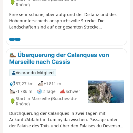
Rhône)
Eine sehr schöne, aber aufgrund der Distanz und des
Höhenunterschieds anspruchsvolle Strecke. Die
Landschaften sind auf der gesamten Strecke
außergewöhnlich. Wir sind um 7:30 Uhr in Callelongue
gestartet und haben 11:30 Stunden gebraucht, inklusive
einer einstündigen Pause. Mit der GPS-App Visorando
habe ich 2768 m Höhenunterschied nach oben und 2718
Überquerung der Calanques von
m nach unten gemessen, also deutlich mehr als in der
Marseille nach Cassis
Beschreibung angegeben. Sie müssen am Ziel ein
Fahrzeug auf dem Parkplatz der Calanque de Port Miou
Visorando-Mitglied
abstellen. Sie befinden sich im Nationalpark Calanques,
für den besondere Vorschriften gelten . Bei
37,27 km
+1 811 m
Nichtbeachtung dieser Vorschriften riskieren Sie eine
-1 786 m
2 Tage
Schwer
Geldstrafe von bis zu 1500 €.
Start in Marseille (Bouches-du-
Rhône)
Durchquerung der Calanques in zwei Tagen mit
Ankunft/Abfahrt in Luminy dazwischen. Passage unter
der Falaise des Toits und über den Falaises du Devenson
und unter anderem durch die Calanques von