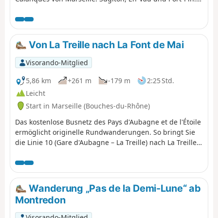
Sie befinden sich im Nationalpark Calanques, der
besonderen Vorschriften unterliegt. Bei Nichtbeachtung
dieser Vorschriften droht Ihnen eine Geldstrafe von bis
zu 1500 €.
Von La Treille nach La Font de Mai
Visorando-Mitglied
5,86 km
+261 m
-179 m
2:25 Std.
Leicht
Start in Marseille (Bouches-du-Rhône)
Das kostenlose Busnetz des Pays d'Aubagne et de l'Étoile
ermöglicht originelle Rundwanderungen. So bringt Sie
die Linie 10 (Gare d'Aubagne – La Treille) nach La Treille,
nur wenige Schritte vom Grab von Marcel Pagnol
entfernt. Von dort aus können Sie in die Hügel
aufbrechen, in denen er seine Filme drehte.
Anschließend kommen Sie an der herrlichen Domaine de
Wanderung „Pas de la Demi-Lune“ ab
la Font de Mai vorbei. Von dort aus können Sie mit der
Montredon
Buslinie 14 (Éoures – Bahnhof Aubagne) nach Aubagne
zurückgehen. Achtung, diese Busse gehen sonntags
Visorando-Mitglied