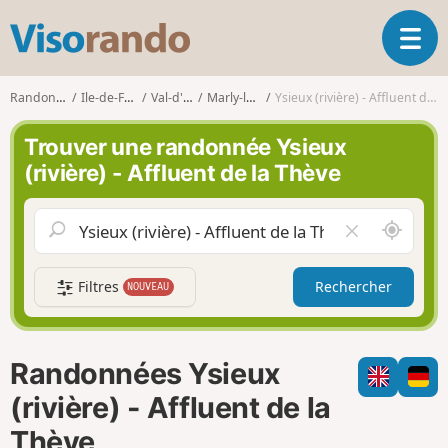
V
O
i
u
s
v
o
Randonnées
Ile-de-France
Val-d'Oise
Marly-la-Ville
Ysieux (rivière) - Affluent de la Thève
r
r
i
a
Trouver une randonnée Ysieux
r
n
(rivière) - Affluent de la Thève
l
d
a
o
n
A
V
a
u
i
v
t
d
i
Filtres
Rechercher
NOUVEAU
o
e
g
u
r
a
r
l
t
d
e
i
Randonnées Ysieux
e
c
o
m
h
(rivière) - Affluent de la
n
o
a
Thève
i
m