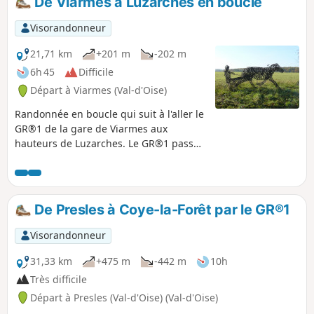
De Viarmes à Luzarches en boucle
Visorandonneur
21,71 km
+201 m
-202 m
6h 45
Difficile
Départ à Viarmes (Val-d'Oise)
Randonnée en boucle qui suit à l'aller le
GR®1 de la gare de Viarmes aux
hauteurs de Luzarches. Le GR®1 passe
devant le lavoir de Seugy et longe les
greens du Golf de Mont Griffon. Pour le
retour, le parcours traverse le Bois de
Bonnet puis le Hameau de Baillon, tout
De Presles à Coye-la-Forêt par le GR®1
proche de l'Abbaye de Royaumont.
Visorandonneur
31,33 km
+475 m
-442 m
10h
Très difficile
Départ à Presles (Val-d'Oise) (Val-d'Oise)