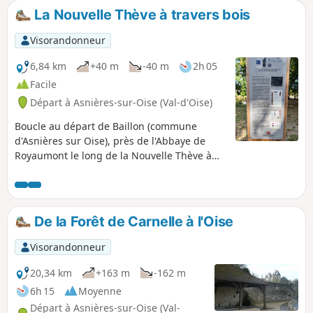
La Nouvelle Thève à travers bois
Visorandonneur
6,84 km
+40 m
-40 m
2h 05
Facile
Départ à Asnières-sur-Oise (Val-d'Oise)
Boucle au départ de Baillon (commune
d'Asnières sur Oise), près de l'Abbaye de
Royaumont le long de la Nouvelle Thève à
travers le Bois de Baillon.
De la Forêt de Carnelle à l'Oise
Visorandonneur
20,34 km
+163 m
-162 m
6h 15
Moyenne
Départ à Asnières-sur-Oise (Val-