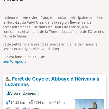
p
L'Ysieux est une rivière française coulant principalement dans
le Nord-Est du Val-d'Oise, dans la région Île-de-France,
accessoirement l'Oise dans les Hauts de France, à la
confluence, et affluent de la Thève, sous-affluent de l'Oise et du
fleuve la Seine.
Cette petite rivière prend sa source en plaine de France, à
Fosses et Marly-la-Ville (Val-d'Oise).
Elle est longue de 15,2 km.
Lien Wikipédia
Forêt de Coye et Abbaye d'Hérivaux à
Luzarches
Visorandonneur
14,23 km
+184 m
-191 m
4h 35
Moyenne