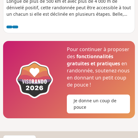
Longue de plus de 500 km et avec plus de 4 000 m de
dénivelé positif, cette randonnée peut être accessible à tout
un chacun si elle est déclinée en plusieurs étapes. Belle,
campagnarde et assez proche de Paris, elle peut convenir à
tous ceux qui veulent s'essayer à la randonnée. Les points
d'intérêt sont très nombreux autour de cette randonnée.
Les férus d'histoire et de patrimoine mais aussi de nature y
trouveront leur compte.
Pour continuer à proposer
des
fonctionnalités
gratuites et pratiques
en
randonnée, soutenez-nous
en donnant un petit coup
de pouce !
Je donne un coup de
pouce