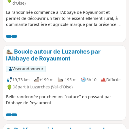
d'Oise)
La randonnée commence à l'Abbaye de Royaumont et
permet de découvrir un territoire essentiellement rural, à
dominante forestière et agricole marqué par la présence de
nombreux élevages de chevaux. Le paysage vallonné offre
de beaux points de vue sur le massif forestier de Carnelle et
la vallée de l'Oise. La traversée de quelques villages donne
un aperçu de leur richesse patrimoniale.
Boucle autour de Luzarches par
l'Abbaye de Royaumont
Visorandonneur
19,73 km
+199 m
-195 m
6h 10
Difficile
Départ à Luzarches (Val-d'Oise)
Belle randonnée par chemins "nature" en passant par
l'Abbaye de Royaumont.