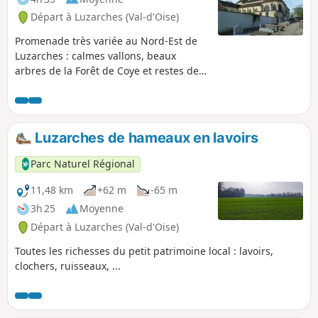
Départ à Luzarches (Val-d'Oise)
Promenade très variée au Nord-Est de
Luzarches : calmes vallons, beaux
arbres de la Forêt de Coye et restes de
l'ancienne Abbaye d'Hérivaux où a vécu
B. Constant (après l'avoir largement
détruite...) La promenade emprunte
essentiellement des chemins balisés
Luzarches de hameaux en lavoirs
(PR® au début, puis GR®1 et GR® 655).
Grand calme malgré la proximité de
Parc Naturel Régional
Paris.
11,48 km
+62 m
-65 m
3h 25
Moyenne
Départ à Luzarches (Val-d'Oise)
Toutes les richesses du petit patrimoine local : lavoirs,
clochers, ruisseaux, ...