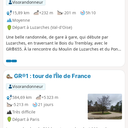
Visorandonneur
15,89 km
+232 m
-201 m
5h 10
Moyenne
Départ à Luzarches (Val-d'Oise)
Une belle randonnée, de gare à gare, qui débute par
Luzarches, en traversant le Bois du Tremblay, avec le
GR®655. À la rencontre du Moulin de Luzarches et du Pont
de Brassay. Passage par la Forêt de Coye, au Pain de Sucre,
et de la Fontaine aux Verres. Un parcours assez ombragé,
agréable à l'été par grosse chaleur.
GR®1 : tour de l'Île de France
Visorandonneur
584,69 km
+5 323 m
-5 213 m
21 jours
Très difficile
Départ à Paris