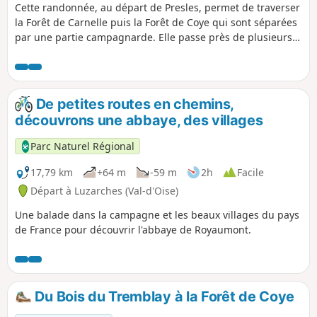
Cette randonnée, au départ de Presles, permet de traverser
la Forêt de Carnelle puis la Forêt de Coye qui sont séparées
par une partie campagnarde. Elle passe près de plusieurs
lieux culturels intéressants dont la Pierre Turquaise et le
village de Luzarches. Le GR® passe près du Lac Bleu et du
Petit Étang qui sont des curiosités naturelles intéressantes.
Ne pas rater non plus le magnifique point de vue de l'Église
De petites routes en chemins,
de Noisy-sur-Oise.
découvrons une abbaye, des villages
Parc Naturel Régional
17,79 km
+64 m
-59 m
2h
Facile
Départ à Luzarches (Val-d'Oise)
Une balade dans la campagne et les beaux villages du pays
de France pour découvrir l'abbaye de Royaumont.
Du Bois du Tremblay à la Forêt de Coye