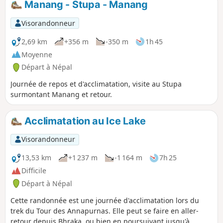
Manang - Stupa - Manang
Visorandonneur
2,69 km
+356 m
-350 m
1h 45
Moyenne
Départ à Népal
Journée de repos et d'acclimatation, visite au Stupa
surmontant Manang et retour.
Acclimatation au Ice Lake
Visorandonneur
13,53 km
+1 237 m
-1 164 m
7h 25
Difficile
Départ à Népal
Cette randonnée est une journée d'acclimatation lors du
trek du Tour des Annapurnas. Elle peut se faire en aller-
retour depuis Bhraka, ou bien en poursuivant jusqu'à