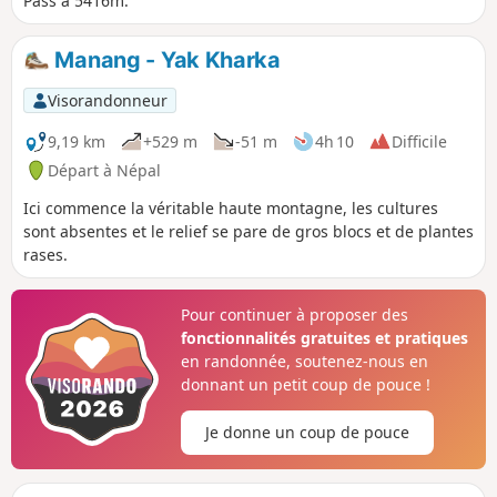
Pass à 5416m.
Manang - Yak Kharka
Visorandonneur
9,19 km
+529 m
-51 m
4h 10
Difficile
Départ à Népal
Ici commence la véritable haute montagne, les cultures
sont absentes et le relief se pare de gros blocs et de plantes
rases.
Pour continuer à proposer des
fonctionnalités gratuites et pratiques
en randonnée, soutenez-nous en
donnant un petit coup de pouce !
Je donne un coup de pouce