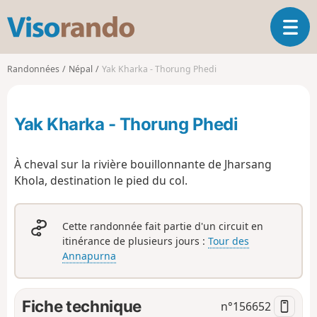
V
O
i
u
s
v
o
Randonnées
Népal
Yak Kharka - Thorung Phedi
r
r
i
a
r
n
Yak Kharka - Thorung Phedi
l
d
a
o
n
À cheval sur la rivière bouillonnante de Jharsang
a
Khola, destination le pied du col.
v
i
g
Cette randonnée fait partie d'un circuit en
a
itinérance de plusieurs jours :
Tour des
t
Annapurna
i
o
n
Fiche technique
n°
156652