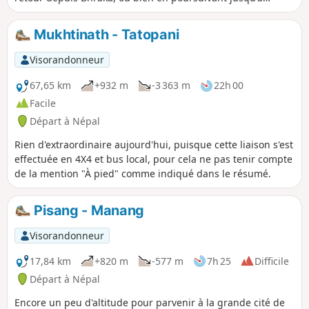
Manang. Elle nécessite une bonne condition physique et
une acclimatation progressive étant donné que le point
Mukhtinath - Tatopani
culminant de la randonnée se trouve à 4650m (Ice Lake).
Visorandonneur
67,65 km
+932 m
-3 363 m
22h 00
Facile
Départ à Népal
Rien d'extraordinaire aujourd'hui, puisque cette liaison s'est
effectuée en 4X4 et bus local, pour cela ne pas tenir compte
de la mention "À pied" comme indiqué dans le résumé.
Pisang - Manang
Visorandonneur
17,84 km
+820 m
-577 m
7h 25
Difficile
Départ à Népal
Encore un peu d'altitude pour parvenir à la grande cité de