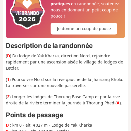
pratiques
en randonnée, soutenez-
nous en donnant un petit coup de
pouce !
Je donne un coup de pouce
Description de la randonnée
(
D
) Du lodge de Yak Kharka, direction Nord, rejoindre
rapidement par une ascension aisée le village de lodges de
Letdar.
(
1
) Poursuivre Nord sur la rive gauche de la Jharsang Khola.
La traverser sur une nouvelle passerelle.
(
2
) Longer les lodges de Thorung Base Camp et par la rive
droite de la rivière terminer la journée à Thorung Phedi(
A
).
Points de passage
D
: km 0 - alt. 4 027 m - Lodge de Yak Kharka