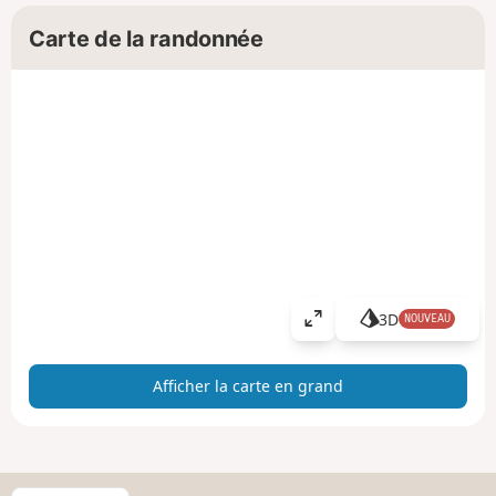
Carte de la randonnée
3D
NOUVEAU
A
ff
i
Afficher la carte en grand
c
h
e
r
l