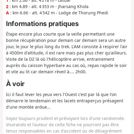
1
: km 2.06 - alt. 4 218 m - Letdar
2
: km 4.89 - alt. 4 353 m - Jharsang Khola
A
: km 6.66 - alt. 4 542 m - Lodge de Thorung Phedi
Informations pratiques
Étape encore plus courte que la veille permettant une
bonne récupération pour demain car demain sera un autre
jour, le jour le plus long du trek. L'AM consiste à respirer l'air
à 4500m d'altitude, il est rare mais pas plus cher qu'ailleurs.
Visite de la DZ là où l'hélicoptère arrive, entrainement
auprès du caisson hyperbare au cas où, repas rapide le soir
et vite au lit car demain réveil à.... 2h00.
À voir
Ici il faut lever les yeux vers l'Ouest c'est par là que l'on
démarre le lendemain et les lacets entraperçus présagent
d'une montée ardue...
Soyez toujours prudent et prévoyant lors d'une randonnée.
Visorando et l'auteur de cette fiche ne pourront pas être
tenus responsables en cas d'accident ou de désagrément