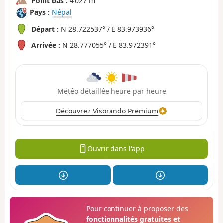
Point bas :
4 027 m
Pays :
Népal
Départ :
N 28.722537° / E 83.973936°
Arrivée :
N 28.777055° / E 83.972391°
Météo détaillée heure par heure
Découvrez Visorando Premium
Ouvrir dans l'app
Pour continuer à proposer des
fonctionnalités gratuites et