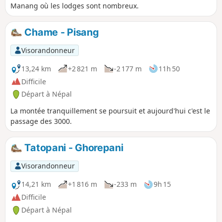
Manang où les lodges sont nombreux.
Chame - Pisang
Visorandonneur
13,24 km
+2 821 m
-2 177 m
11h 50
Difficile
Départ à Népal
La montée tranquillement se poursuit et aujourd'hui c'est le
passage des 3000.
Tatopani - Ghorepani
Visorandonneur
14,21 km
+1 816 m
-233 m
9h 15
Difficile
Départ à Népal