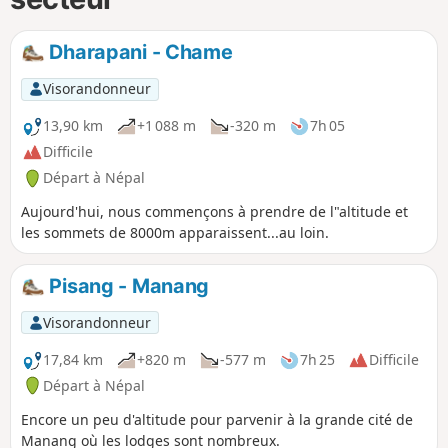
Dharapani - Chame
Visorandonneur
13,90 km
+1 088 m
-320 m
7h 05
Difficile
Départ à Népal
Aujourd'hui, nous commençons à prendre de l"altitude et
les sommets de 8000m apparaissent...au loin.
Pisang - Manang
Visorandonneur
17,84 km
+820 m
-577 m
7h 25
Difficile
Départ à Népal
Encore un peu d'altitude pour parvenir à la grande cité de
Manang où les lodges sont nombreux.