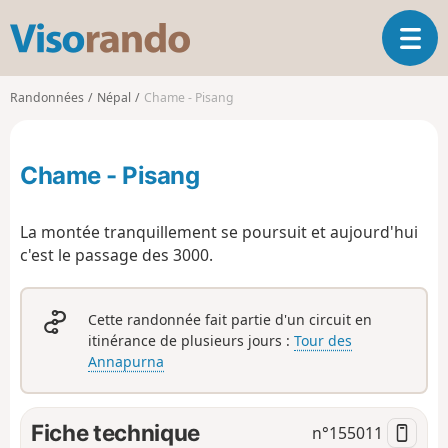
V
O
i
u
s
v
o
Randonnées
Népal
Chame - Pisang
r
r
i
a
r
n
Chame - Pisang
l
d
a
o
n
La montée tranquillement se poursuit et aujourd'hui
a
c'est le passage des 3000.
v
i
g
Cette randonnée fait partie d'un circuit en
a
itinérance de plusieurs jours :
Tour des
t
Annapurna
i
o
n
Fiche technique
n°
155011