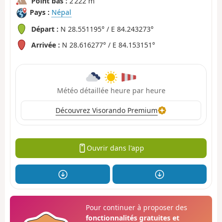
Point bas :
2 222 m
Pays :
Népal
Départ :
N 28.551195° / E 84.243273°
Arrivée :
N 28.616277° / E 84.153151°
Météo détaillée heure par heure
Découvrez Visorando Premium
Ouvrir dans l'app
Pour continuer à proposer des
fonctionnalités gratuites et