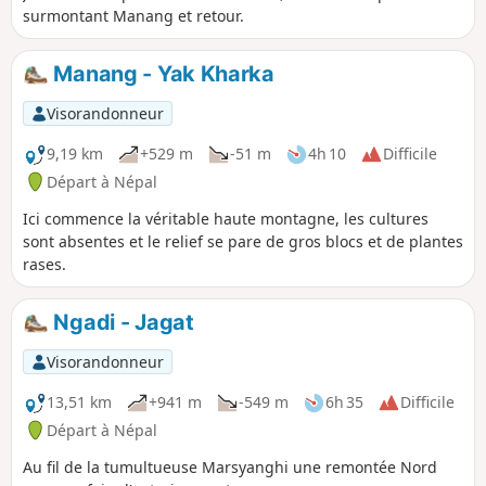
surmontant Manang et retour.
Manang - Yak Kharka
Visorandonneur
9,19 km
+529 m
-51 m
4h 10
Difficile
Départ à Népal
Ici commence la véritable haute montagne, les cultures
sont absentes et le relief se pare de gros blocs et de plantes
rases.
Ngadi - Jagat
Visorandonneur
13,51 km
+941 m
-549 m
6h 35
Difficile
Départ à Népal
Au fil de la tumultueuse Marsyanghi une remontée Nord