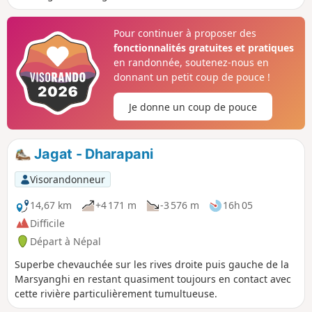
Pour continuer à proposer des
fonctionnalités gratuites et pratiques
en randonnée, soutenez-nous en
donnant un petit coup de pouce !
Je donne un coup de pouce
Jagat - Dharapani
Visorandonneur
14,67 km
+4 171 m
-3 576 m
16h 05
Difficile
Départ à Népal
Superbe chevauchée sur les rives droite puis gauche de la
Marsyanghi en restant quasiment toujours en contact avec
cette rivière particulièrement tumultueuse.