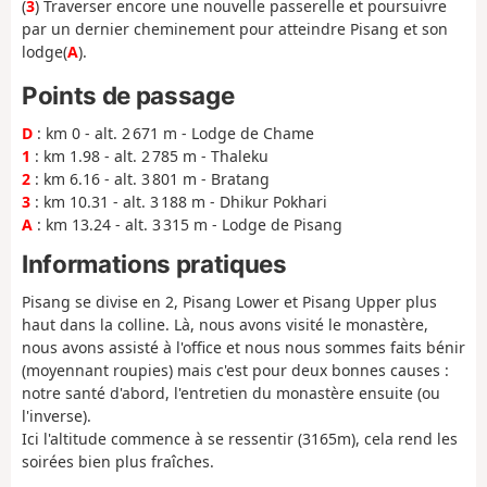
(
3
) Traverser encore une nouvelle passerelle et poursuivre
par un dernier cheminement pour atteindre Pisang et son
lodge(
A
).
Points de passage
D
: km 0 - alt. 2 671 m - Lodge de Chame
1
: km 1.98 - alt. 2 785 m - Thaleku
2
: km 6.16 - alt. 3 801 m - Bratang
3
: km 10.31 - alt. 3 188 m - Dhikur Pokhari
A
: km 13.24 - alt. 3 315 m - Lodge de Pisang
Informations pratiques
Pisang se divise en 2, Pisang Lower et Pisang Upper plus
haut dans la colline. Là, nous avons visité le monastère,
nous avons assisté à l'office et nous nous sommes faits bénir
(moyennant roupies) mais c'est pour deux bonnes causes :
notre santé d'abord, l'entretien du monastère ensuite (ou
l'inverse).
Ici l'altitude commence à se ressentir (3165m), cela rend les
soirées bien plus fraîches.