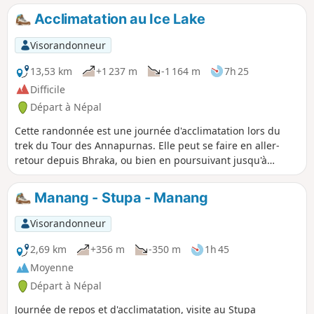
Acclimatation au Ice Lake
Visorandonneur
13,53 km
+1 237 m
-1 164 m
7h 25
Difficile
Départ à Népal
Cette randonnée est une journée d'acclimatation lors du
trek du Tour des Annapurnas. Elle peut se faire en aller-
retour depuis Bhraka, ou bien en poursuivant jusqu'à
Manang. Elle nécessite une bonne condition physique et
une acclimatation progressive étant donné que le point
Manang - Stupa - Manang
culminant de la randonnée se trouve à 4650m (Ice Lake).
Visorandonneur
2,69 km
+356 m
-350 m
1h 45
Moyenne
Départ à Népal
Journée de repos et d'acclimatation, visite au Stupa