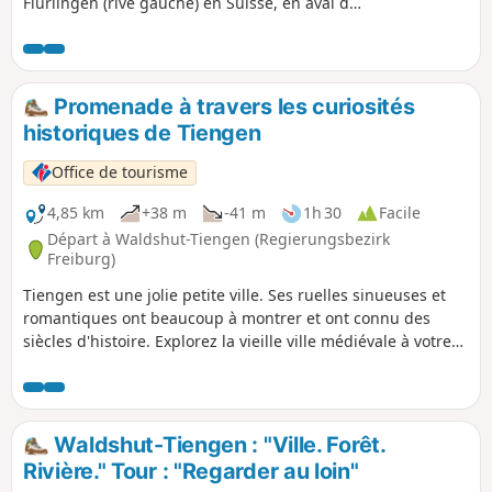
Flurlingen (rive gauche) en Suisse, en aval de
Schaffouse. D'une hauteur de 23m pour une
largeur de 150m, elles sont classées parmi les
plus grandes d'Europe. Lorsque le Rhin a son
débit moyen, ce sont 750m3/s d'eau qui
Promenade à travers les curiosités
franchissent les rochers.
historiques de Tiengen
Office de tourisme
4,85 km
+38 m
-41 m
1h 30
Facile
Départ à Waldshut-Tiengen (Regierungsbezirk
Freiburg)
Tiengen est une jolie petite ville. Ses ruelles sinueuses et
romantiques ont beaucoup à montrer et ont connu des
siècles d'histoire. Explorez la vieille ville médiévale à votre
guise !
Waldshut-Tiengen : "Ville. Forêt.
Rivière." Tour : "Regarder au loin"