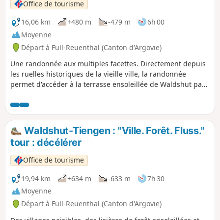
Office de tourisme
16,06 km
+480 m
-479 m
6h 00
Moyenne
Départ à Full-Reuenthal (Canton d'Argovie)
Une randonnée aux multiples facettes. Directement depuis
les ruelles historiques de la vieille ville, la randonnée
permet d'accéder à la terrasse ensoleillée de Waldshut par
des sentiers étroits à travers des forêts de hêtres
clairsemées. Les vues lointaines sur la vallée du Rhin ne
caractérisent pas seulement la première partie de la
randonnée. Les champs, les prairies et les cultures
Waldshut-Tiengen : "Ville. Forêt. Fluss."
permettent de se ressourcer entre les jolis petits villages et
tour : décélérer
de trouver le calme autour des nombreuses chapelles dans
les quartiers. Les sentiers s'élargissent à nouveau et les
Office de tourisme
randonneurs passent de la tranquillité de la forêt à l'activité
urbaine.
19,94 km
+634 m
-633 m
7h 30
Moyenne
Départ à Full-Reuenthal (Canton d'Argovie)