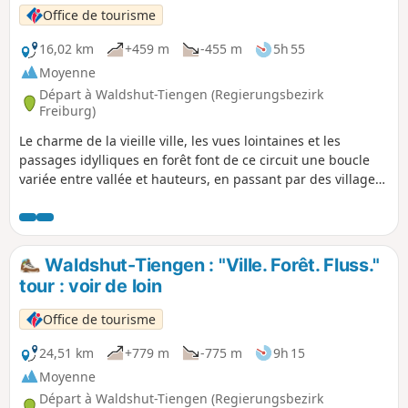
Office de tourisme
16,02 km
+459 m
-455 m
5h 55
Moyenne
Départ à Waldshut-Tiengen (Regierungsbezirk
Freiburg)
Le charme de la vieille ville, les vues lointaines et les
passages idylliques en forêt font de ce circuit une boucle
variée entre vallée et hauteurs, en passant par des villages
paisibles.
Waldshut-Tiengen : "Ville. Forêt. Fluss."
tour : voir de loin
Office de tourisme
24,51 km
+779 m
-775 m
9h 15
Moyenne
Départ à Waldshut-Tiengen (Regierungsbezirk