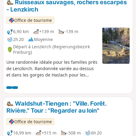
Ruisseaux sauvages, rochers escarpés
- Lenzkirch
Office de tourisme
6,90 km
+139 m
-139 m
2h 20
Moyenne
Départ à Lenzkirch (Regierungsbezirk
Freiburg)
Une randonnée idéale pour les familles près
de Lenzkirch. Randonnée variée au-dessus
et dans les gorges de Haslach pour les
familles avec des enfants passionnés de
randonnée.
Waldshut-Tiengen : "Ville. Forêt.
Rivière." Tour : "Regarder au loin"
Office de tourisme
16,99 km
+515 m
-508 m
6h 20