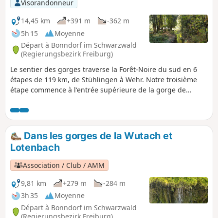
Visorandonneur
14,45 km
+391 m
-362 m
5h 15
Moyenne
Départ à Bonndorf im Schwarzwald
(Regierungsbezirk Freiburg)
Le sentier des gorges traverse la Forêt-Noire du sud en 6
étapes de 119 km, de Stühlingen à Wehr. Notre troisième
étape commence à l'entrée supérieure de la gorge de
Lotenbachklamm et se termine à Lenzkirch, où il y a plein
d'endroits où dormir et une liaison en bus vers le début de
l'étape 4. Sinon, tu peux passer la nuit à Schluchsee et
monter au sommet de la tour Riesenbühlturm, voir le circuit
Dans les gorges de la Wutach et
correspondant. Si tu veux faire toutes les étapes du
Lotenbach
Schluchtensteig, tu peux passer la nuit entre les étapes 2 et
3 à la Schattenmühle. Tu pourras ensuite partir de là pour
Association / Club / AMM
monter jusqu'au point de départ de cette randonnée.
9,81 km
+279 m
-284 m
3h 35
Moyenne
Départ à Bonndorf im Schwarzwald
(Regierungsbezirk Freiburg)