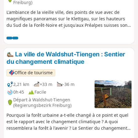
Freiburg)
L'ambiance de la vieille ville, des points de vue avec de
magnifiques panoramas sur le Klettgau, sur les hauteurs
du Sud de la Forêt-Noire et jusqu'aux Préalpes suisses sont
présent lors de cette randonnée. Des lisières de forêt
ensoleillées et des sections de forêt idylliques alternent
avec de vastes surfaces cultivées. Ce circuit s'adresse à tous
ceux qui aiment le calme et les grands espaces. La curiosité
La ville de Waldshut-Tiengen : Sentier
est éveillée à chaque crête derrière laquelle une vue
du changement climatique
panoramique vous attend. Un circuit varié entre vallées et
hauteurs, en passant par des villages paisibles. Le refuge
Office de tourisme
Alpenblick, qui porte bien son nom lorsque le temps le
permet, est l'endroit idéal pour une pause casse-croûte.
2,21 km
+33 m
-36 m
0h 45
Facile
Départ à Waldshut-Tiengen
(Regierungsbezirk Freiburg)
Pourquoi la forêt urbaine a-t-elle changé à ce point et quel
est le rapport avec le changement climatique ? A quoi
ressemblera la forêt à l'avenir ? Le Sentier du changement
climatique répond à ces questions et à bien d'autres.