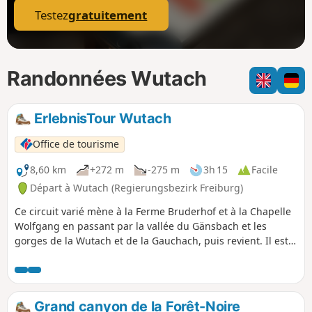
Testez
gratuitement
Randonnées Wutach
ErlebnisTour Wutach
Office de tourisme
8,60 km
+272 m
-275 m
3h 15
Facile
Départ à Wutach (Regierungsbezirk Freiburg)
Ce circuit varié mène à la Ferme Bruderhof et à la Chapelle
Wolfgang en passant par la vallée du Gänsbach et les
gorges de la Wutach et de la Gauchach, puis revient. Il est
également possible de prolonger le circuit par le sentier
didactique de la Forêt de Hüfingen.
Grand canyon de la Forêt-Noire