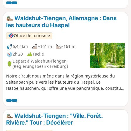
Waldshut-Tiengen, Allemagne : Dans
les hauteurs du Haspel
Office de tourisme
6,42 km
+161 m
-161 m
2h 20
Facile
Départ à Waldshut-Tiengen
(Regierungsbezirk Freiburg)
Notre circuit nous mène dans la région mystérieuse du
Seltenbach puis vers les hauteurs du Haspel. Le
Haspelhäuschen, qui offre une vue panoramique, constitue
le point fort de cette randonnée.
Waldshut-Tiengen : "Ville. Forêt.
Rivière." Tour : Décélérer