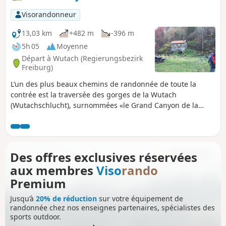
Visorandonneur
13,03 km
+482 m
-396 m
5h 05
Moyenne
Départ à Wutach (Regierungsbezirk
Freiburg)
L’un des plus beaux chemins de randonnée de toute la
contrée est la traversée des gorges de la Wutach
(Wutachschlucht), surnommées «le Grand Canyon de la
Forêt-Noire». Ce sont des gorges sauvages, suivies de
passerelles, escaliers et chemins taillés dans la pierre avec
un ruisseau tantôt calme tantôt en cascade et une
végétation fournie. ATTENTION: actuellement route coupée
Des offres exclusives réservées
pour revenir à Schattenmühle. Continuez dans la gorge du
aux membres
Viso
rando
Lotenbach sur environ 1.5km jusqu'à la route B315 où on
retrouve l'arrêt de bus.
Premium
Jusqu’à
20% de réduction
sur votre équipement de
randonnée chez nos enseignes partenaires, spécialistes des
sports outdoor.