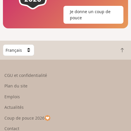
une vue panoramique particulière sur Tiengen.
Je donne un coup de
pouce
C
R
h
e
o
t
i
o
s
CGU et confidentialité
u
i
r
s
Plan du site
e
s
n
e
Emplois
h
z
Actualités
a
u
u
n
Coup de pouce 2026
t
p
a
Contact