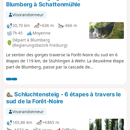
Blumberg à Schattenmühle
Visorandonneur
20,70 km
+636 m
-666 m
7h 45
Moyenne
Départ à Blumberg
(Regierungsbezirk Freiburg)
Le sentier des gorges traverse la Forêt-Noire du sud en 6
étapes de 119 km, de Stühlingen à Wehr. La deuxième étape
part de Blumberg, passe par la cascade de
Schleifenbachwasserfall jusqu'à la Wutach, traverse les
superbes gorges de la Wutach, passe devant l'ancienne
station thermale de Bad Ball ainsi que plusieurs cascades et
se termine à l'auberge Schattenmühle.
Schluchtensteig - 6 étapes à travers le
sud de la Forêt-Noire
Visorandonneur
165,86 km
+4 865 m
-4 974 m
6 jours
Difficile