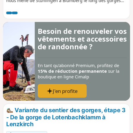
nous mène de Stühlingen à Blumberg le long des gorges
de la Wutach. Au-dessus de la Wutach, on marche sur des
sentiers étroits et exposés. On passe plusieurs fois au-
dessus de la ligne ferroviaire de la Sauschwänzlebahn et,
avec un peu de chance, on peut voir passer le train-musée.
Besoin de renouveler vos
Le Buchberg, avec sa longue montée, nous met à rude
vêtements et accessoires
épreuve dans le dernier tiers du parcours, avant de
redescendre vers Blumberg.
de randonnée ?
En tant qu’abonné Premium, profitez de
15% de réduction permanente
sur la
boutique en ligne Cimalp
J'en profite
Variante du sentier des gorges, étape 3
- De la gorge de Lotenbachklamm à
Lenzkirch