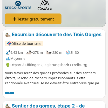
Tester gratuitement
Excursion découverte des Trois Gorges
Office de tourisme
9,43 km
+278 m
-280 m
3h 30
Moyenne
Départ à Löffingen (Regierungsbezirk Freiburg)
Vous traverserez des gorges profondes sur des sentiers
étroits, le long de rochers impressionnants. Cette
randonnée aventureuse ne devrait être entreprise que par
temps relativement clément. Les gorges sont souvent
dangereuses, surtout après de fortes précipitations !
Sentier des gorges, étape 2 - de