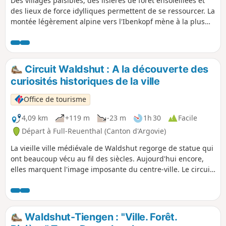
Des villages paisibles, des lisières de forêt ensoleillées et
des lieux de force idylliques permettent de se ressourcer. La
montée légèrement alpine vers l'Ibenkopf mène à la plus
belle et plus grande réserve d'ifs du Sud de l'Allemagne.
Des points de vue tels que le Pfannenstiel et la chapelle
d'Oberalpfen invitent à regarder au loin jusqu'aux
contreforts des Alpes suisses, au Hotzenwald et à la Haute
Circuit Waldshut : A la découverte des
Forêt-Noire. Ralentir en prenant un bain de forêt - les
curiosités historiques de la ville
amoureux de la nature vont adorer cette randonnée.
Office de tourisme
4,09 km
+119 m
-23 m
1h 30
Facile
Départ à Full-Reuenthal (Canton d'Argovie)
La vieille ville médiévale de Waldshut regorge de statue qui
ont beaucoup vécu au fil des siècles. Aujourd'hui encore,
elles marquent l'image imposante du centre-ville. Le circuit
permet de découvrir par soi-même les principales curiosités
et les bâtiments historiques.
Waldshut-Tiengen : "Ville. Forêt.