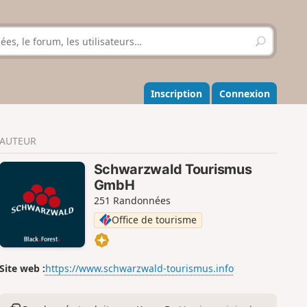
R
e
c
h
e
Inscription
Connexion
r
c
h
AUTEUR
e
r
Schwarzwald Tourismus
GmbH
251 Randonnées
Office de tourisme
Site web :
https://www.schwarzwald-tourismus.info