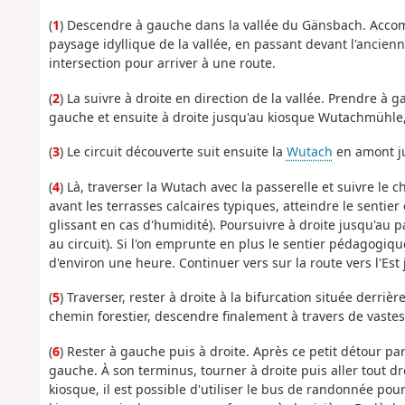
(
1
) Descendre à gauche dans la vallée du Gänsbach. Accomp
paysage idyllique de la vallée, en passant devant l'ancien
intersection pour arriver à une route.
(
2
) La suivre à droite en direction de la vallée. Prendre à 
gauche et ensuite à droite jusqu'au kiosque Wutachmühle,
(
3
) Le circuit découverte suit ensuite la
Wutach
en amont ju
(
4
) Là, traverser la Wutach avec la passerelle et suivre le
avant les terrasses calcaires typiques, atteindre le sentier
glissant en cas d'humidité). Poursuivre à droite jusqu'au 
au circuit). Si l'on emprunte en plus le sentier pédagogiq
d'environ une heure. Continuer vers sur la route vers l'Est 
(
5
) Traverser, rester à droite à la bifurcation située derriè
chemin forestier, descendre finalement à travers de vastes
(
6
) Rester à gauche puis à droite. Après ce petit détour pa
gauche. À son terminus, tourner à droite puis aller tout d
kiosque, il est possible d'utiliser le bus de randonnée pou