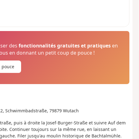
oser des
fonctionnalités gratuites et pratiques
en
us en donnant un petit coup de pouce !
e pouce
, 22, Schwimmbadstraße, 79879 Wutach
raße, puis à droite la Josef-Burger-Straße et suivre Auf dem
oite. Continuer toujours sur la même rue, en laissant un
gauche. Filer jusqu'au moulin historique de Bachtalmühle.