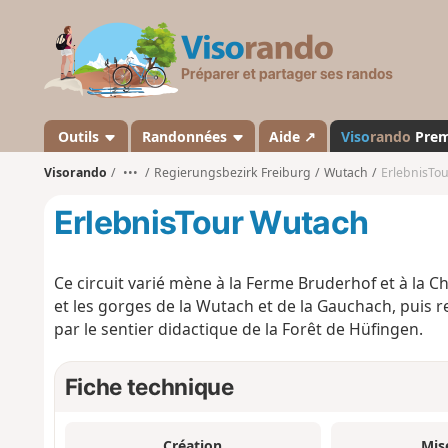
V
i
s
o
r
a
Outils
Randonnées
Aide ↗
Viso
rando
Pre
n
Visorando
•••
Regierungsbezirk Freiburg
Wutach
ErlebnisTo
d
o
ErlebnisTour Wutach
Ce circuit varié mène à la Ferme Bruderhof et à la 
et les gorges de la Wutach et de la Gauchach, puis re
par le sentier didactique de la Forêt de Hüfingen.
Fiche technique
Création
Mis