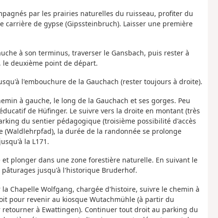
agnés par les prairies naturelles du ruisseau, profiter du
ne carrière de gypse (Gipssteinbruch). Laisser une première
gauche à son terminus, traverser le Gansbach, puis rester à
 le deuxième point de départ.
squ'à l'embouchure de la Gauchach (rester toujours à droite).
 chemin à gauche, le long de la Gauchach et ses gorges. Peu
 éducatif de Hüfinger. Le suivre vers la droite en montant (très
parking du sentier pédagogique (troisième possibilité d'accès
ue (Waldlehrpfad), la durée de la randonnée se prolonge
jusqu'à la L171.
re et plonger dans une zone forestière naturelle. En suivant le
 pâturages jusqu'à l'historique Bruderhof.
r la Chapelle Wolfgang, chargée d'histoire, suivre le chemin à
roit pour revenir au kiosque Wutachmühle (à partir du
r retourner à Ewattingen). Continuer tout droit au parking du