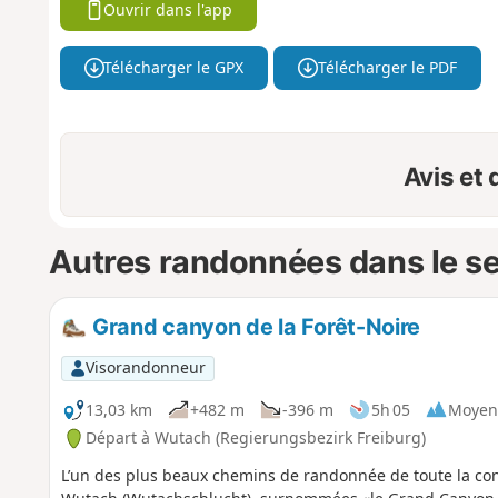
Ouvrir dans l'app
Télécharger le GPX
Télécharger le PDF
Avis et
Autres randonnées dans le s
Grand canyon de la Forêt-Noire
Visorandonneur
13,03 km
+482 m
-396 m
5h 05
Moyen
Départ à Wutach (Regierungsbezirk Freiburg)
L’un des plus beaux chemins de randonnée de toute la cont