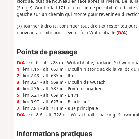
kiosque, puis de nouveau en face après la rivière. De là,
(Steige). Quitter la L171 à la troisième possibilité à droit
gauche sur un chemin qui monte pour revenir en direction
(
7
) Tourner à droite, continuer tout droit et rester toujou
nouveau à droite pour revenir à la Wutachhalle (
D/A
).
Points de passage
D/A
: km 0 - alt. 728 m - Wutachhalle, parking, Schwimmb
1
: km 1.16 - alt. 669 m - Moulin historique de la vallée du
2
: km 2.48 - alt. 635 m - Rue
3
: km 3.21 - alt. 568 m - Moulin de Wutach
4
: km 4.36 - alt. 587 m - Ponton canadien
5
: km 5.24 - alt. 659 m - L 171
6
: km 5.97 - alt. 625 m - Bruderhof
7
: km 7.84 - alt. 714 m - Rue principale
D/A
: km 8.6 - alt. 728 m - Wutachhalle, parking, Schwim
Informations pratiques