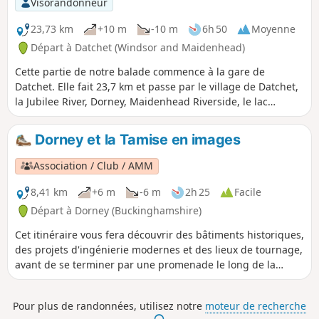
Visorandonneur
23,73 km
+10 m
-10 m
6h 50
Moyenne
Départ à Datchet (Windsor and Maidenhead)
Cette partie de notre balade commence à la gare de
Datchet. Elle fait 23,7 km et passe par le village de Datchet,
la Jubilee River, Dorney, Maidenhead Riverside, le lac
Dorney, Boveney, le Thames Path, Eton High Street et le
pont Windsor Bridge. C'est la plus longue des cinq parties,
Dorney et la Tamise en images
mais elle est plate et facile à suivre.
Association / Club / AMM
8,41 km
+6 m
-6 m
2h 25
Facile
Départ à Dorney (Buckinghamshire)
Cet itinéraire vous fera découvrir des bâtiments historiques,
des projets d'ingénierie modernes et des lieux de tournage,
avant de se terminer par une promenade le long de la
Tamise, paisible et tranquille.
Pour plus de randonnées, utilisez notre
moteur de recherche