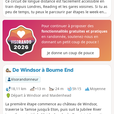
Ce circuit de longue distance est facilement accessible en
train depuis Londres, Reading et les gares voisines. Si tu as
peu de temps, tu peux le parcourir par étapes le week-end
et les jours fériés, en passant une ou deux nuits sur place.
La balade traverse une campagne variée et magnifique,
Pour continuer à proposer des
avec des vallées fluviales, des collines crayeuses, des forêts
fonctionnalités gratuites et pratiques
de conifères, des landes rares et des bois de hêtres
en randonnée, soutenez-nous en
recouverts de jacinthes au printemps.
donnant un petit coup de pouce !
Je donne un coup de pouce
De Windsor à Bourne End
Visorandonneur
18,11 km
+13 m
-24 m
5h 15
Moyenne
Départ à Windsor and Maidenhead
La première étape commence au château de Windsor,
traverse la Tamise jusqu'à Eton, puis suit la Jubilee River