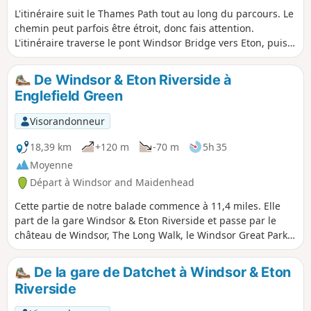
L'itinéraire suit le Thames Path tout au long du parcours. Le
chemin peut parfois être étroit, donc fais attention.
L'itinéraire traverse le pont Windsor Bridge vers Eton, puis
tourne à gauche pour suivre le Thames Path après Boveney
et Dorney Lake. Oakley Court et Bray Studios sont
De Windsor & Eton Riverside à
rapidement visibles de l'autre côté de la rivière. Ensuite, tu
Englefield Green
arrives à Bray Lock, puis tu traverses Maidenhead et
Cookham jusqu'à Bourne End.
Visorandonneur
18,39 km
+120 m
-70 m
5h 35
Moyenne
Départ à Windsor and Maidenhead
Cette partie de notre balade commence à 11,4 miles. Elle
part de la gare Windsor & Eton Riverside et passe par le
château de Windsor, The Long Walk, le Windsor Great Park,
le Three Castles Path, Virginia Water, les Valley Gardens, les
Savill Gardens et Englefield Green.
De la gare de Datchet à Windsor & Eton
Riverside