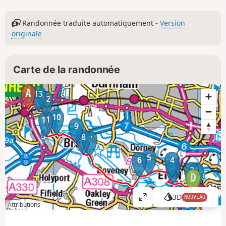
Randonnée traduite automatiquement -
Version
originale
Carte de la randonnée
13
12
10
11
9
8
7
5
6
4
3
2
1
3D
NOUVEAU
A
Attributions
ff
i