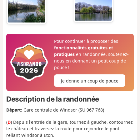
Pour continuer à proposer des
fonctionnalités gratuites et
pratiques
en randonnée, soutenez-
nous en donnant un petit coup de
pouce !
Je donne un coup de pouce
Description de la randonnée
Départ
: Gare centrale de Windsor (SU 967 768
)
(
D
) Depuis
l'entrée de la gare, tournez à gauche, contournez
le château et traversez la route pour rejoindre le pont
reliant Windsor à Eton.