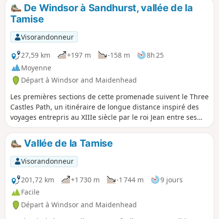
De Windsor à Sandhurst, vallée de la
Tamise
Visorandonneur
27,59 km
+197 m
-158 m
8h 25
Moyenne
Départ à Windsor and Maidenhead
Les premières sections de cette promenade suivent le Three
Castles Path, un itinéraire de longue distance inspiré des
voyages entrepris au XIIIe siècle par le roi Jean entre ses
châteaux de Windsor, Odiham et Winchester.
Vallée de la Tamise
Visorandonneur
201,72 km
+1 730 m
-1 744 m
9 jours
Facile
Départ à Windsor and Maidenhead