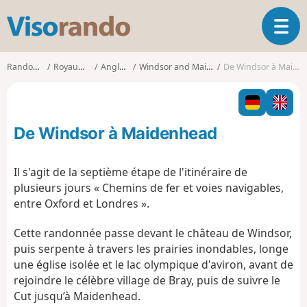
V
O
i
u
s
v
o
Randonnées
Royaume-Uni
Angleterre
Windsor and Maidenhead
De Windsor à Maidenhead
r
r
i
a
r
n
l
d
De Windsor à Maidenhead
a
o
n
a
Il s'agit de la septième étape de l'itinéraire de
v
plusieurs jours « Chemins de fer et voies navigables,
i
entre Oxford et Londres ».
g
a
Cette randonnée passe devant le château de Windsor,
t
puis serpente à travers les prairies inondables, longe
i
o
une église isolée et le lac olympique d'aviron, avant de
n
rejoindre le célèbre village de Bray, puis de suivre le
Cut jusqu’à Maidenhead.