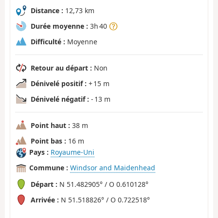
Distance :
12,73 km
Durée moyenne :
3h 40
Difficulté :
Moyenne
Retour au départ :
Non
Dénivelé positif :
+ 15 m
Dénivelé négatif :
- 13 m
Point haut :
38 m
Point bas :
16 m
Pays :
Royaume-Uni
Commune :
Windsor and Maidenhead
Départ :
N 51.482905° / O 0.610128°
Arrivée :
N 51.518826° / O 0.722518°