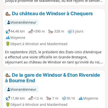
jusqu'à proximité de Maidenhead, où elle rejoint le sentier
national Thames Path jusqu'à Bourne End. À ce stade,
continuez vers la deuxième étape jusqu'à High
Du château de Windsor à Chequers
Wycombe.Vous pouvez également prendre le bus régulier
(37) pour retourner à Windsor, ou prendre le train jusqu'à
Visorandonneur
Maidenhead pour rejoindre les lignes Great Western et
Elizabeth.
44,48 km
+390 m
-328 m
3 jours
Moyenne
Départ à Windsor and Maidenhead
En septembre 2025, le président des États-Unis d'Amérique
a effectué une visite officielle en Grande-Bretagne,
séjournant au château de Windsor en tant qu'invité du roi,
puis se rendant à Chequers, la résidence officielle de
campagne, pour rencontrer le Premier ministre. Il y a 32 km
De la gare de Windsor & Eton Riverside
à vol d'oiseau entre Windsor et Chequers, mais 40 km à pied
à Bourne End
entre les deux.
Visorandonneur
17,86 km
+12 m
-7 m
5h 10
Moyenne
Départ à Windsor and Maidenhead