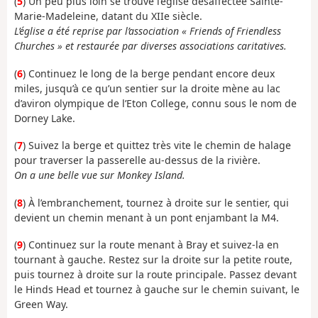
(
5
) Un peu plus loin se trouve l’église désaffectée Sainte-
Marie-Madeleine, datant du XIIe siècle.
L’église a été reprise par l’association « Friends of Friendless
Churches » et restaurée par diverses associations caritatives.
(
6
) Continuez le long de la berge pendant encore deux
miles, jusqu’à ce qu’un sentier sur la droite mène au lac
d’aviron olympique de l’Eton College, connu sous le nom de
Dorney Lake.
(
7
) Suivez la berge et quittez très vite le chemin de halage
pour traverser la passerelle au-dessus de la rivière.
On a une belle vue sur Monkey Island.
(
8
) À l’embranchement, tournez à droite sur le sentier, qui
devient un chemin menant à un pont enjambant la M4.
(
9
) Continuez sur la route menant à Bray et suivez-la en
tournant à gauche. Restez sur la droite sur la petite route,
puis tournez à droite sur la route principale. Passez devant
le Hinds Head et tournez à gauche sur le chemin suivant, le
Green Way.