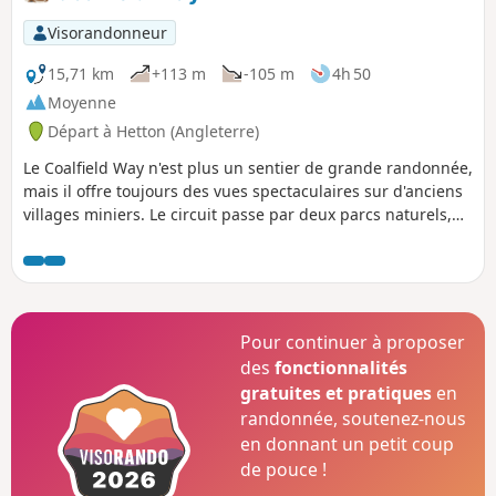
les niveaux.
Visorandonneur
15,71 km
+113 m
-105 m
4h 50
Moyenne
Départ à Hetton (Angleterre)
Le Coalfield Way n'est plus un sentier de grande randonnée,
mais il offre toujours des vues spectaculaires sur d'anciens
villages miniers. Le circuit passe par deux parcs naturels,
Rainton Meadows et Hetton Lyons, qui valent le détour. Le
parcours comprend une montée de Rainton Meadows à
Moorsley, après quoi il devient plus plat. Pour profiter
pleinement des parcs naturels, cette balade peut se faire
en une journée.
Pour continuer à proposer
des
fonctionnalités
gratuites et pratiques
en
randonnée, soutenez-nous
en donnant un petit coup
de pouce !