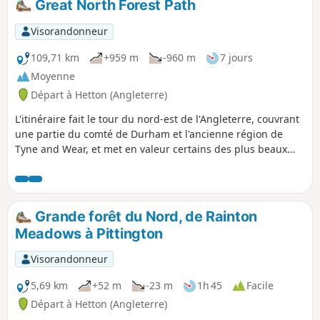
Great North Forest Path
Visorandonneur
109,71 km
+959 m
-960 m
7 jours
Moyenne
Départ à Hetton (Angleterre)
L'itinéraire fait le tour du nord-est de l'Angleterre, couvrant
une partie du comté de Durham et l'ancienne région de
Tyne and Wear, et met en valeur certains des plus beaux
paysages de la région, des bois à la côte, en passant par
des villes et d'anciens villages miniers. Les paysages variés
que vous découvrirez tout au long du parcours changent
constamment.
Grande forêt du Nord, de Rainton
Meadows à Pittington
Visorandonneur
5,69 km
+52 m
-23 m
1h 45
Facile
Départ à Hetton (Angleterre)