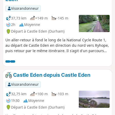
Visorandonneur
37,73 km
+149 m
-145 m
2h
Moyenne
Départ à Castle Eden (Durham)
Un aller-retour à fond le long de la National Cycle Route 1,
au départ de Castle Eden en direction du nord vers Ryhope,
puis retour par le même itinéraire. Il s'agit d'un parcours
complémentaire à la Castle Eden Walkway :
https://www.visorando.co.uk/walk-castle-... bien qu'il ne soit
pas aussi pittoresque.
Castle Eden depuis Castle Eden
Visorandonneur
32,75 km
+100 m
-103 m
1h30
Moyenne
Départ à Castle Eden (Durham)