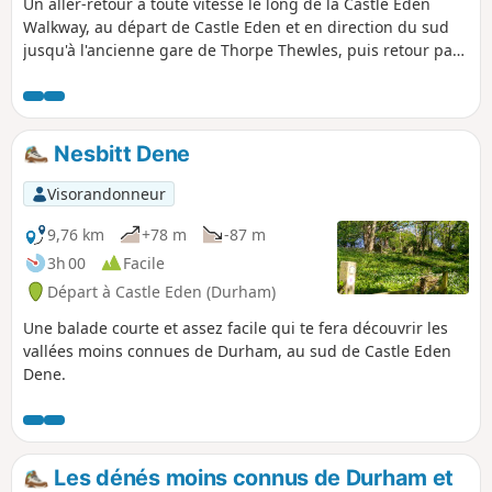
Un aller-retour à toute vitesse le long de la Castle Eden
Walkway, au départ de Castle Eden et en direction du sud
jusqu'à l'ancienne gare de Thorpe Thewles, puis retour par
le même itinéraire. Ce parcours suit la piste cyclable
nationale n° 1 et est facile à suivre dans sa majeure partie.
On le fait généralement à vélo, mais on peut aussi le faire à
pied. Les paysages sont sympas et il y a des détours sympas
Nesbitt Dene
si tu es à pied.
Visorandonneur
9,76 km
+78 m
-87 m
3h 00
Facile
Départ à Castle Eden (Durham)
Une balade courte et assez facile qui te fera découvrir les
vallées moins connues de Durham, au sud de Castle Eden
Dene.
Les dénés moins connus de Durham et