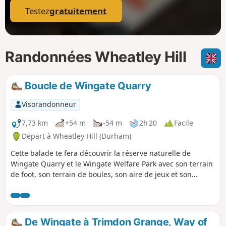
Testez
gratuitement
Randonnées Wheatley Hill
Boucle de Wingate Quarry
Visorandonneur
7,73 km
+54 m
-54 m
2h 20
Facile
Départ à Wheatley Hill (Durham)
Cette balade te fera découvrir la réserve naturelle de
Wingate Quarry et le Wingate Welfare Park avec son terrain
de foot, son terrain de boules, son aire de jeux et son
sentier forestier. La balade commence par une voie verte et
passe par le site de la mine Wingate Grange, puis, au
retour, suit l'ancienne voie ferrée de Wingate.
De Wingate à Trimdon Grange, Way of