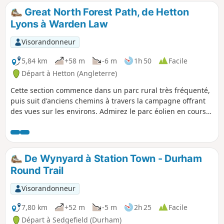
Great North Forest Path, de Hetton
Lyons à Warden Law
Visorandonneur
5,84 km
+58 m
-6 m
1h 50
Facile
Départ à Hetton (Angleterre)
Cette section commence dans un parc rural très fréquenté,
puis suit d'anciens chemins à travers la campagne offrant
des vues sur les environs. Admirez le parc éolien en cours
de route.
De Wynyard à Station Town - Durham
Round Trail
Visorandonneur
7,80 km
+52 m
-5 m
2h 25
Facile
Départ à Sedgefield (Durham)