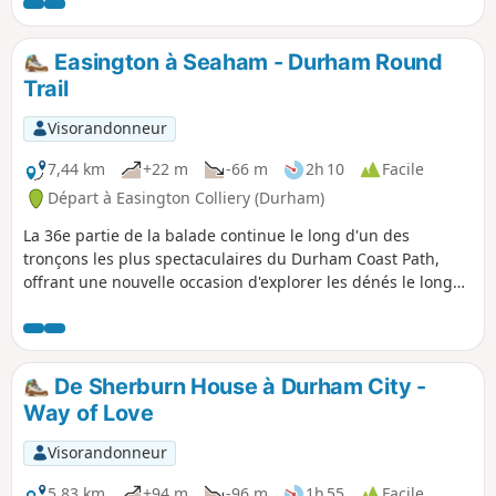
Easington à Seaham - Durham Round
Trail
Visorandonneur
7,44 km
+22 m
-66 m
2h 10
Facile
Départ à Easington Colliery (Durham)
La 36e partie de la balade continue le long d'un des
tronçons les plus spectaculaires du Durham Coast Path,
offrant une nouvelle occasion d'explorer les dénés le long
de la côte, en passant par le viaduc de Hawthorn et en
terminant dans la ville côtière de Seaham, où tu pourras
explorer le port et le front de mer.
De Sherburn House à Durham City -
Way of Love
Visorandonneur
5,83 km
+94 m
-96 m
1h 55
Facile