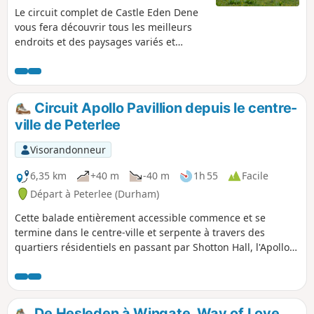
Le circuit complet de Castle Eden Dene
vous fera découvrir tous les meilleurs
endroits et des paysages variés et
intéressants : vieux bâtiments,
campagne ouverte, bois anciens, côte
nord-est, vallon calcaire magnésien avec
ses affleurements rocheux, une rivière
Circuit Apollo Pavillion depuis le centre-
sinueuse et des gorges escarpées. La
ville de Peterlee
faune et la flore sont très riches ; si vous
restez silencieux, vous apercevrez peut-
Visorandonneur
être des écureuils et/ou des cerfs. Le
circuit commence et se termine près du
6,35 km
+40 m
-40 m
1h 55
Facile
Castle Eden Inn, réputé pour sa bonne
Départ à Peterlee (Durham)
bière et sa cuisine savoureuse.
Cette balade entièrement accessible commence et se
termine dans le centre-ville et serpente à travers des
quartiers résidentiels en passant par Shotton Hall, l'Apollo
Pavillion de Victor Pasmore et plusieurs parcs.
De Hesleden à Wingate, Way of Love