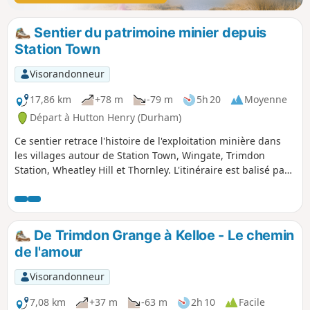
Sentier du patrimoine minier depuis
Station Town
Visorandonneur
17,86 km
+78 m
-79 m
5h 20
Moyenne
Départ à Hutton Henry (Durham)
Ce sentier retrace l'histoire de l'exploitation minière dans
les villages autour de Station Town, Wingate, Trimdon
Station, Wheatley Hill et Thornley. L'itinéraire est balisé par
des disques.
De Trimdon Grange à Kelloe - Le chemin
de l'amour
Visorandonneur
7,08 km
+37 m
-63 m
2h 10
Facile