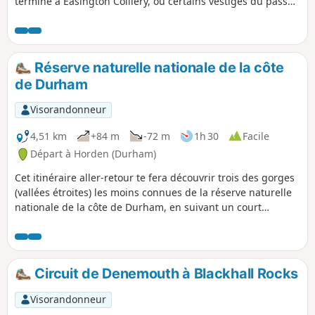
termine à Easington Colliery, où certains vestiges du passé
minier de la région sont encore visibles. La plage vaut le
détour, mais elle était autrefois le site de décharge des
déchets de la mine. Une cage d'extraction est visible dans la
réserve naturelle et l'ancien bureau de paiement est
Réserve naturelle nationale de la côte
aujourd'hui un café.
de Durham
Visorandonneur
4,51 km
+84 m
-72 m
1h 30
Facile
Départ à Horden (Durham)
Cet itinéraire aller-retour te fera découvrir trois des gorges
(vallées étroites) les moins connues de la réserve naturelle
nationale de la côte de Durham, en suivant un court
tronçon de l'England Coast Path/Durham Heritage Coast
Path qui offre une vue imprenable sur la côte.
Circuit de Denemouth à Blackhall Rocks
Visorandonneur