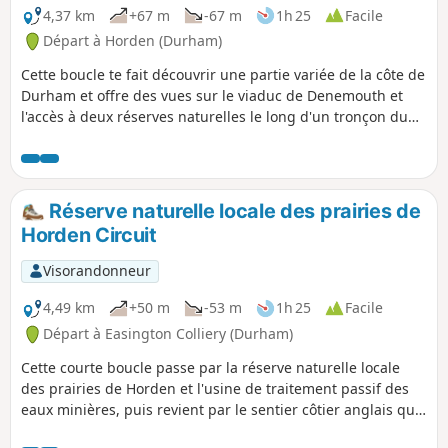
4,37 km
+67 m
-67 m
1h 25
Facile
Départ à Horden (Durham)
Cette boucle te fait découvrir une partie variée de la côte de
Durham et offre des vues sur le viaduc de Denemouth et
l'accès à deux réserves naturelles le long d'un tronçon du
sentier côtier de Durham.
Réserve naturelle locale des prairies de
Horden Circuit
Visorandonneur
4,49 km
+50 m
-53 m
1h 25
Facile
Départ à Easington Colliery (Durham)
Cette courte boucle passe par la réserve naturelle locale
des prairies de Horden et l'usine de traitement passif des
eaux minières, puis revient par le sentier côtier anglais qui
offre des vues sur la mer.