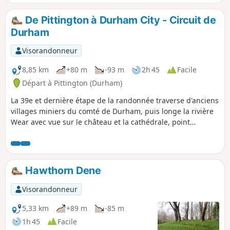
De Pittington à Durham City - Circuit de
Durham
Visorandonneur
8,85 km
+80 m
-93 m
2h 45
Facile
Départ à Pittington (Durham)
La 39e et dernière étape de la randonnée traverse d'anciens
villages miniers du comté de Durham, puis longe la rivière
Wear avec vue sur le château et la cathédrale, point
d'arrivée de cette randonnée.
Hawthorn Dene
Visorandonneur
5,33 km
+89 m
-85 m
1h 45
Facile