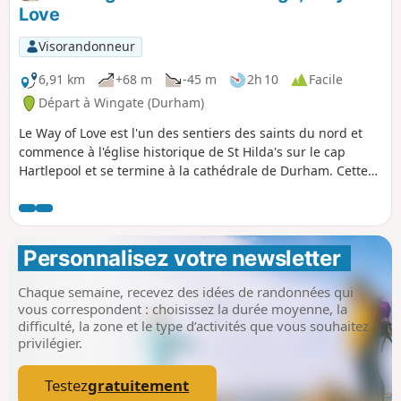
Love
Visorandonneur
6,91 km
+68 m
-45 m
2h 10
Facile
Départ à Wingate (Durham)
Le Way of Love est l'un des sentiers des saints du nord et
commence à l'église historique de St Hilda's sur le cap
Hartlepool et se termine à la cathédrale de Durham. Cette
troisième partie du parcours traverse les anciennes
communautés minières des Trimdons, Trimdon Station
(Deaf Hill), Trimdon Colliery, Trimdon Village et se termine à
Trimdon Grange. Le chemin traverse maintenant des bois et
Personnalisez votre newsletter 
des champs verdoyants, mais tu pourras peut-être
apercevoir des traces de l'activité minière dans la région
Chaque semaine, recevez des idées de randonnées qui
pendant ta balade.
vous correspondent : choisissez la durée moyenne, la
difficulté, la zone et le type d’activités que vous souhaitez
privilégier.
Testez
gratuitement