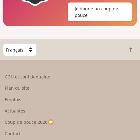
Je donne un coup de
pouce
C
R
h
e
o
t
i
o
s
CGU et confidentialité
u
i
r
s
Plan du site
e
s
n
e
Emplois
h
z
Actualités
a
u
u
n
Coup de pouce 2026
t
p
a
Contact
y