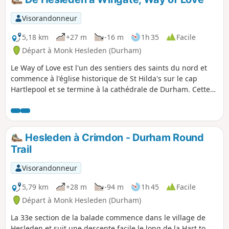
Visorandonneur
5,18 km
+27 m
-16 m
1h 35
Facile
Départ à Monk Hesleden (Durham)
Le Way of Love est l'un des sentiers des saints du nord et
commence à l'église historique de St Hilda's sur le cap
Hartlepool et se termine à la cathédrale de Durham. Cette
section relie Hesleden à Wingate, l'un des plus grands
villages de l'est de Durham, reliant l'église St Mary's à
Hesleden à All Saint's à Wingate.
Hesleden à Crimdon - Durham Round
Trail
Visorandonneur
5,79 km
+28 m
-94 m
1h 45
Facile
Départ à Monk Hesleden (Durham)
La 33e section de la balade commence dans le village de
Hesleden et suit une descente facile le long de la Hart to