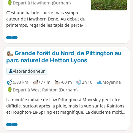
Départ à Hawthorn (Durham)
C'est une balade courte mais sympa
autour de Hawthorn Dene. Au début du
printemps, regarde les tapis de perce-
neige dans les bois, puis plus tard, tu
verras de l'ail des ours et des jacinthes
des bois.
Grande forêt du Nord, de Pittington au
parc naturel de Hetton Lyons
Visorandonneur
6,83 km
+77 m
-60 m
2h 10
Moyenne
Départ à West Rainton (Durham)
La montée initiale de Low Pittington à Moorsley peut être
difficile, surtout après la pluie, mais la vue sur les Raintons
et Houghton-Le-Spring est magnifique. La deuxième moitié
de la promenade suit des sentiers pédestres et des pistes
cyclables à travers Moorsley et Hetton pour finir au Hetton
Lyons Country Park.