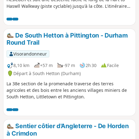
Haswll Walkway (piste cyclable) jusqu'à la côte. L'itinéraire
suit ensuite le Durham Coast Path, ce qui laisse tout le
temps nécessaire pour explorer les dunes de Crimdon ou
Crimdon Dene.
De South Hetton à Pittington - Durham
Round Trail
Visorandonneur
8,10 km
+57 m
-97 m
2h 30
Facile
Départ à South Hetton (Durham)
La 38e section de la promenade traverse des terres
agricoles et des bois entre les anciens villages miniers de
South Hetton, Littletown et Pittington.
Sentier côtier d'Angleterre - De Horden
à Crimdon