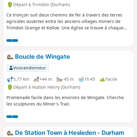
Départ à Trimdon (Durham)
Ce tronçon suit deux chemins de fer à travers des terres
agricoles ouvertes entre les anciens villages miniers de
Trimdon Grange et Kelloe. Une église se trouve à chaque
extrémité de la promenade, St Alban's à Trimdon Grange et
St Helen's à Kelloe.
Boucle de Wingate
Visorandonneur
5,77 km
+44 m
-45 m
1h 45
Facile
Départ à Hutton Henry (Durham)
Promenade facile dans les environs de Wingate. Cherche
les sculptures du Miner's Trail.
De Station Town à Hesleden - Durham