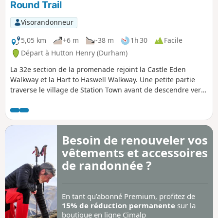
Round Trail
Visorandonneur
5,05 km
+6 m
-38 m
1h 30
Facile
Départ à Hutton Henry (Durham)
La 32e section de la promenade rejoint la Castle Eden
Walkway et la Hart to Haswell Walkway. Une petite partie
traverse le village de Station Town avant de descendre vers
Hope Heads Dene. Il y a plein de denes le long de la côte de
Durham. Ce sont des vallées escarpées, souvent avec un
ruisseau au fond. Après avoir traversé le village de Castle
Eden, l'itinéraire suit une piste cyclable bien aménagée. Un
Besoin de renouveler vos
autre itinéraire accessible est indiqué dans la description.
vêtements et accessoires
de randonnée ?
En tant qu’abonné Premium, profitez de
15% de réduction permanente
sur la
boutique en ligne Cimalp