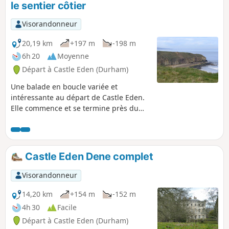
le sentier côtier
Visorandonneur
20,19 km
+197 m
-198 m
6h 20
Moyenne
Départ à Castle Eden (Durham)
Une balade en boucle variée et
intéressante au départ de Castle Eden.
Elle commence et se termine près du
Castle Eden Inn, réputé pour sa bonne
bière et sa bonne cuisine. Explore les
vallons moins connus au sud du village
en empruntant l'ancienne voie ferrée,
Castle Eden Dene complet
aujourd'hui transformée en chemin
équestre et intégrée au réseau cyclable
Visorandonneur
national. Traverse le sentier côtier vers
le nord avant de descendre vers la
14,20 km
+154 m
-152 m
plage, puis reviens par le Castle Eden
4h 30
Facile
Dene, plus connu.
Départ à Castle Eden (Durham)