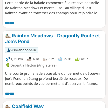
Cette partie de la balade commence à la réserve naturelle
de Rainton Meadows et monte jusqu'au village d'East
Rainton avant de traverser des champs pour rejoindre le
sentier ferroviaire de Pittington Way jusqu'à Low Pittington.
Comme cet itinéraire comporte une montée, tu auras une
vue sur Rainton Meadows en contrebas.
Rainton Meadows - Dragonfly Route et
Joe's Pond
Visorandonneur
1,21 km
+6 m
-6 m
0h 20
Facile
Départ à Hetton (Angleterre)
Une courte promenade accessible qui permet de découvrir
Joe's Pond, un étang profond bordé de roseaux. De
nombreux points de vue permettent d'observer la faune
sauvage. En hiver, vous pourrez apercevoir des sarcelles
d'hiver, des fuligules milouins et des fuligules morillons, et
en été, des grèbes huppés. Cette promenade emprunte des
sentiers et des passerelles bien aménagés, adaptés à tous
Coalfield Way