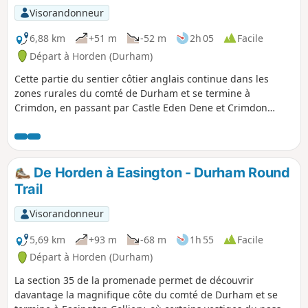
Visorandonneur
6,88 km
+51 m
-52 m
2h 05
Facile
Départ à Horden (Durham)
Cette partie du sentier côtier anglais continue dans les
zones rurales du comté de Durham et se termine à
Crimdon, en passant par Castle Eden Dene et Crimdon
Dene, pour finir dans un parc de vacances très prisé. Tu
pourras explorer des réserves naturelles et des formations
rocheuses, ainsi que de longues plages de sable et des
dunes. Cette partie comporte quelques pentes raides et des
De Horden à Easington - Durham Round
marches et n'est donc pas accessible.
Trail
Visorandonneur
5,69 km
+93 m
-68 m
1h 55
Facile
Départ à Horden (Durham)
La section 35 de la promenade permet de découvrir
davantage la magnifique côte du comté de Durham et se