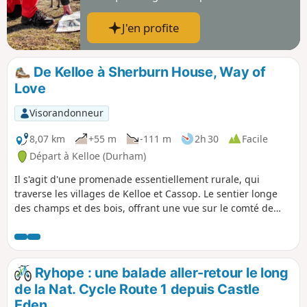
J'en profite
De Kelloe à Sherburn House, Way of
Love
Visorandonneur
8,07 km
+55 m
-111 m
2h 30
Facile
Départ à Kelloe (Durham)
Il s'agit d'une promenade essentiellement rurale, qui
traverse les villages de Kelloe et Cassop. Le sentier longe
des champs et des bois, offrant une vue sur le comté de
Durham qui était très différente il y a 50 ans, lorsque les
mines de charbon étaient encore en activité. Pendant ta
promenade, garde l'œil ouvert pour découvrir les vestiges
du passé minier du comté de Durham.
Ryhope : une balade aller-retour le long
de la Nat. Cycle Route 1 depuis Castle
Eden