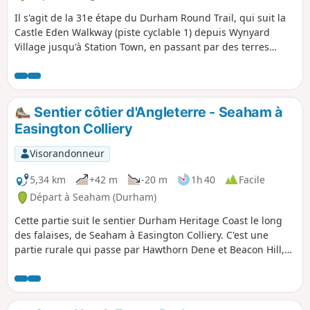
Il s'agit de la 31e étape du Durham Round Trail, qui suit la
Castle Eden Walkway (piste cyclable 1) depuis Wynyard
Village jusqu'à Station Town, en passant par des terres
agricoles et en offrant de belles vues sur le réservoir de
Hurworth Burn. Cette partie de la promenade est
accessible.
Sentier côtier d'Angleterre - Seaham à
Easington Colliery
Visorandonneur
5,34 km
+42 m
-20 m
1h 40
Facile
Départ à Seaham (Durham)
Cette partie suit le sentier Durham Heritage Coast le long
des falaises, de Seaham à Easington Colliery. C'est une
partie rurale qui passe par Hawthorn Dene et Beacon Hill,
offrant une vue imprenable sur la mer, et se termine par
une visite du Pit Cage Monument à Easington Colliery.