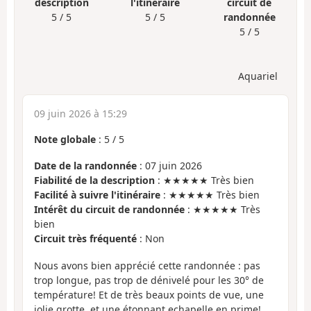
description
l'itinéraire
circuit de
5 / 5
5 / 5
randonnée
5 / 5
Aquariel
09 juin 2026 à 15:29
Note globale
:
5
/
5
Date de la randonnée
: 07 juin 2026
Fiabilité de la description
: ★★★★★ Très bien
Facilité à suivre l'itinéraire
: ★★★★★ Très bien
Intérêt du circuit de randonnée
: ★★★★★ Très
bien
Circuit très fréquenté
: Non
Nous avons bien apprécié cette randonnée : pas
trop longue, pas trop de dénivelé pour les 30° de
température! Et de très beaux points de vue, une
jolie grotte, et une étonnant echapelle en prime!