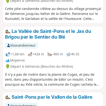
Départ à Gémenos (Bouches-du-Rhône)
Cette jolie randonnée s'élève au-dessus du village provençal
de Gémenos jusqu'au Vallon de la Galère. Panorama sur le
Ruissatel, le Garlaban et la vallée de l'Huveaune. Cette
randonnée est accessible par le réseau de transports en
commun gratuits du Pays d'Aubagne et de l'Etoile.
La Vallée de Saint-Pons et le Jas du
Brigou par le Sentier du Blé
Visorandonneur
11,68 km
+428 m
-400 m
4h 35
Moyenne
Départ à Gémenos (Bouches-du-Rhône)
Il n'y a pas de rivière dans la plaine de Cuges, et peu de
vent, donc peu d'opportunités de bâtir un moulin. C'est
pourquoi au XVIe siècle, la commune de Cuges racheta le
Moulin de Saint-Pons. Cette randonnée raconte cette
histoire. Elle passe par le Sentier du Blé qu'empruntaient
Saint-Pons par le Vallon de la Galère
les habitants de Cuges pour aller moudre leur blé au
Moulin de Saint-Pons d'où ils revenaient chargés de farine.
Visorandonneur