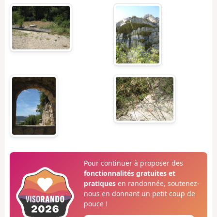
Pour continuer à proposer des
fonctionnalités gratuites et
pratiques
en randonnée, soutenez-
nous en donnant un petit coup de
pouce !