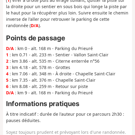
(
1
) Virer à droite puis au virage suivant, quitter la piste sur
la droite pour un sentier en sous bois qui longe la piste par
le haut pour la récupérer plus loin. Suivre ensuite le chemin
inverse de l'aller pour retrouver le parking de cette
randonnée (
D/A
).
Points de passage
D/A
: km 0 - alt. 168 m - Parking du Prieuré
1
: km 0.71 - alt. 233 m - Sentier - Vallon Saint-Clair
2
: km 3.86 - alt. 535 m - Citerne enterrée n°56
3
: km 4.18 - alt. 578 m - Grottes
4
: km 7.06 - alt. 348 m - À droite - Chapelle Saint-Clair
5
: km 7.35 - alt. 376 m - Chapelle Saint-Clair
6
: km 8.08 - alt. 259 m - Retour sur piste
D/A
: km 9 - alt. 168 m - Parking du Prieuré
Informations pratiques
À titre indicatif : durée de l'auteur pour ce parcours 2h30 :
pauses déduites.
Soyez toujours prudent et prévoyant lors d'une randonnée.