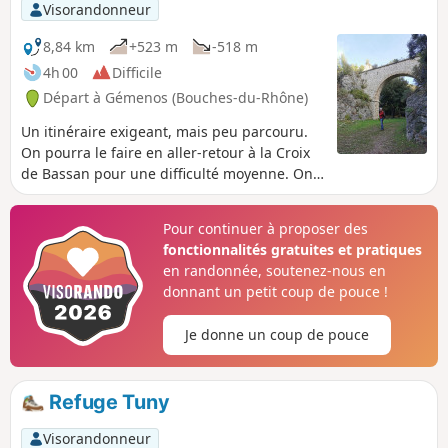
Visorandonneur
8,84 km
+523 m
-518 m
4h 00
Difficile
Départ à Gémenos (Bouches-du-Rhône)
Un itinéraire exigeant, mais peu parcouru.
On pourra le faire en aller-retour à la Croix
de Bassan pour une difficulté moyenne. On
pourra également le prolonger en allant
jusqu'au pylône électrique. Belle vue sur
Pour continuer à proposer des
Roquevaire et côté Sainte-Baume.
fonctionnalités gratuites et pratiques
en randonnée, soutenez-nous en
donnant un petit coup de pouce !
Je donne un coup de pouce
Refuge Tuny
Visorandonneur