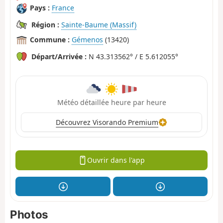
Pays :
France
Région :
Sainte-Baume (Massif)
Commune :
Gémenos
(13420)
Départ/Arrivée :
N 43.313562° / E 5.612055°
Météo détaillée heure par heure
Découvrez Visorando Premium
Ouvrir dans l'app
Photos