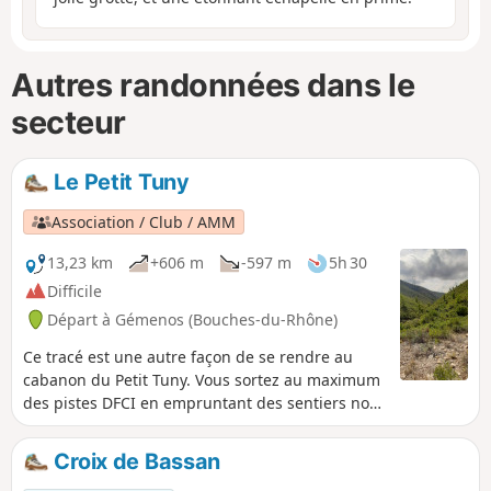
Autres randonnées dans le
secteur
Le Petit Tuny
Association / Club / AMM
13,23 km
+606 m
-597 m
5h 30
Difficile
Départ à Gémenos (Bouches-du-Rhône)
Ce tracé est une autre façon de se rendre au
cabanon du Petit Tuny. Vous sortez au maximum
des pistes DFCI en empruntant des sentiers non
balisés. A son point culminant vous aurez une
vue sur le Garlaban, la vallée de L'Huveaune et le
Croix de Bassan
Pic de Bertagne.