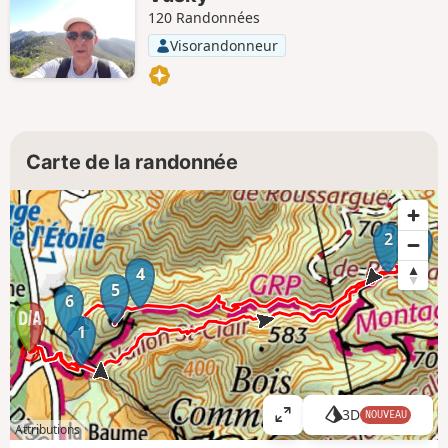
120 Randonnées
Visorandonneur
Carte de la randonnée
2
3
4
5
6
1
3D
NOUVEAU
A
Attributions
ff