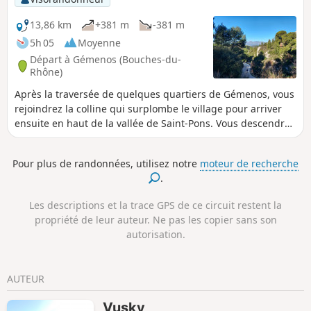
Elle passe aussi par l'ancienne usine à papier du Paradou et
l'Abbaye de Saint-Pons avant de grimper au Jas du Brigou.
13,86 km
+381 m
-381 m
5h 05
Moyenne
Départ à Gémenos (Bouches-du-
Rhône)
Après la traversée de quelques quartiers de Gémenos, vous
rejoindrez la colline qui surplombe le village pour arriver
ensuite en haut de la vallée de Saint-Pons. Vous descendrez
la vallée le long du Fauge et pourrez faire un crochet pour
admirer l'abbaye et voir la source. Vous redescendrez
Pour plus de randonnées, utilisez notre
moteur de recherche
ensuite tout le parc de Saint-Pons jusqu'à rejoindre la route.
.
Le retour traversera le parking en terre battue puis suivra la
route un court moment avant de bifurquer vers le Super-
Les descriptions et la trace GPS de ce circuit restent la
Gémenos qui offre une belle vue sur Aubagne et la Penne-
propriété de leur auteur. Ne pas les copier sans son
sur-Huveaune d'un côté, et Gémenos et le Garlaban de
autorisation.
l'autre.
AUTEUR
Vusky