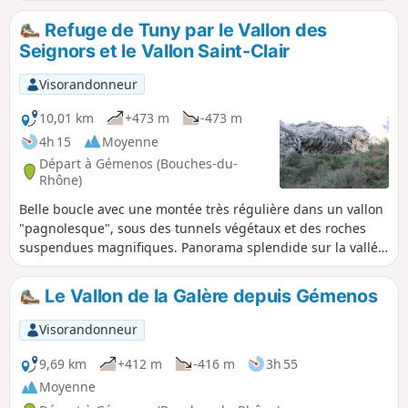
sur les crêtes pour découvrir des paysages magnifiques.
Refuge de Tuny par le Vallon des
Seignors et le Vallon Saint-Clair
Visorandonneur
10,01 km
+473 m
-473 m
4h 15
Moyenne
Départ à Gémenos (Bouches-du-
Rhône)
Belle boucle avec une montée très régulière dans un vallon
"pagnolesque", sous des tunnels végétaux et des roches
suspendues magnifiques. Panorama splendide sur la vallée
de l'Huveaune, Géménos, Aubagne, Marseille. Ensuite,
passage au très chaleureux refuge de Tuny puis redescente
Le Vallon de la Galère depuis Gémenos
par le Vallon de Saint Clair, lui aussi agrémenté de beaux
paysages de roches escarpées.
Visorandonneur
9,69 km
+412 m
-416 m
3h 55
Moyenne