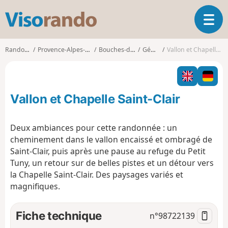
V
O
i
u
s
v
o
Randonnées
Provence-Alpes-Côte d'Azur
Bouches-du-Rhône
Gémenos
Vallon et Chapelle Saint-Clair
r
r
i
a
r
n
l
d
Vallon et Chapelle Saint-Clair
a
o
n
a
Deux ambiances pour cette randonnée : un
v
cheminement dans le vallon encaissé et ombragé de
i
Saint-Clair, puis après une pause au refuge du Petit
g
Tuny, un retour sur de belles pistes et un détour vers
a
t
la Chapelle Saint-Clair. Des paysages variés et
i
magnifiques.
o
n
Fiche technique
n°
98722139