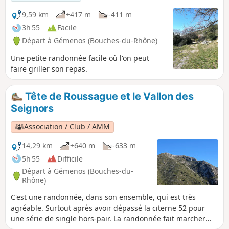
9,59 km
+417 m
-411 m
3h 55
Facile
Départ à Gémenos (Bouches-du-Rhône)
Une petite randonnée facile où l'on peut
faire griller son repas.
Tête de Roussague et le Vallon des
Seignors
Association / Club / AMM
14,29 km
+640 m
-633 m
5h 55
Difficile
Départ à Gémenos (Bouches-du-
Rhône)
C'est une randonnée, dans son ensemble, qui est très
agréable. Surtout après avoir dépassé la citerne 52 pour
une série de single hors-pair. La randonnée fait marcher