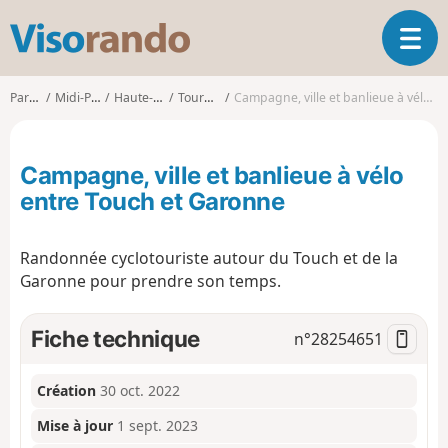
V
O
i
u
s
v
o
Parcours
Midi-Pyrénées
Haute-Garonne
Tournefeuille
Campagne, ville et banlieue à vélo entre Touch et Garonne
r
r
i
a
r
n
Campagne, ville et banlieue à vélo
l
d
a
entre Touch et Garonne
o
n
a
Randonnée cyclotouriste autour du Touch et de la
v
i
Garonne pour prendre son temps.
g
a
Fiche technique
n°
28254651
t
i
o
Création
30 oct. 2022
n
Mise à jour
1 sept. 2023