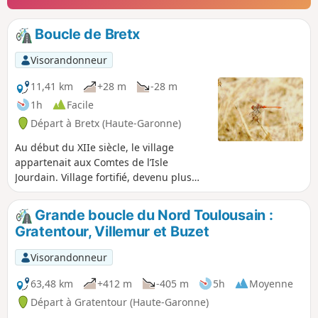
Boucle de Bretx
Visorandonneur
11,41 km
+28 m
-28 m
1h
Facile
Départ à Bretx (Haute-Garonne)
Au début du XIIe siècle, le village
appartenait aux Comtes de l’Isle
Jourdain. Village fortifié, devenu plus
tard possession des Rois de France,
Bretx passa sous la tutelle de différents
Grande boucle du Nord Toulousain :
seigneurs : famille de Faudoas au XVIe,
Gratentour, Villemur et Buzet
famille Le Mazuyer au XVIIIe et de
Belbèze avant la Révolution. Bretx
Visorandonneur
connut au XIXe siècle une prospérité
dont témoignent la plupart des
63,48 km
+412 m
-405 m
5h
Moyenne
bâtiments du bourg. Après le déclin au
Départ à Gratentour (Haute-Garonne)
siècle dernier, le village connaît un