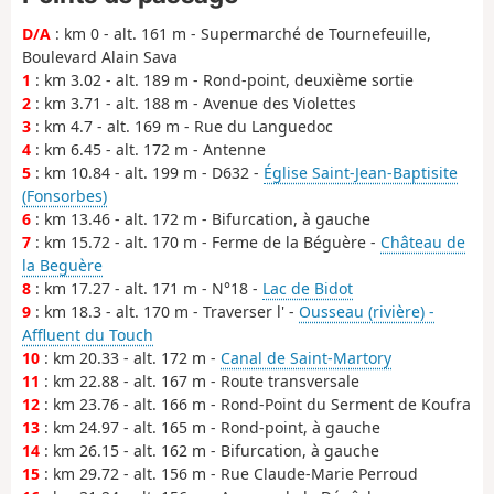
D/A
: km 0 - alt. 161 m - Supermarché de Tournefeuille,
Boulevard Alain Sava
1
: km 3.02 - alt. 189 m - Rond-point, deuxième sortie
2
: km 3.71 - alt. 188 m - Avenue des Violettes
3
: km 4.7 - alt. 169 m - Rue du Languedoc
4
: km 6.45 - alt. 172 m - Antenne
5
: km 10.84 - alt. 199 m - D632 -
Église Saint-Jean-Baptisite
(Fonsorbes)
6
: km 13.46 - alt. 172 m - Bifurcation, à gauche
7
: km 15.72 - alt. 170 m - Ferme de la Béguère -
Château de
la Beguère
8
: km 17.27 - alt. 171 m - N°18 -
Lac de Bidot
9
: km 18.3 - alt. 170 m - Traverser l' -
Ousseau (rivière) -
Affluent du Touch
10
: km 20.33 - alt. 172 m -
Canal de Saint-Martory
11
: km 22.88 - alt. 167 m - Route transversale
12
: km 23.76 - alt. 166 m - Rond-Point du Serment de Koufra
13
: km 24.97 - alt. 165 m - Rond-point, à gauche
14
: km 26.15 - alt. 162 m - Bifurcation, à gauche
15
: km 29.72 - alt. 156 m - Rue Claude-Marie Perroud