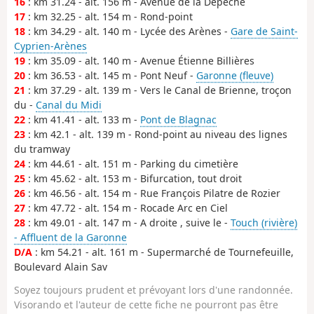
16
: km 31.24 - alt. 156 m - Avenue de la Dépêche
17
: km 32.25 - alt. 154 m - Rond-point
18
: km 34.29 - alt. 140 m - Lycée des Arènes -
Gare de Saint-
Cyprien-Arènes
19
: km 35.09 - alt. 140 m - Avenue Étienne Billières
20
: km 36.53 - alt. 145 m - Pont Neuf -
Garonne (fleuve)
21
: km 37.29 - alt. 139 m - Vers le Canal de Brienne, troçon
du -
Canal du Midi
22
: km 41.41 - alt. 133 m -
Pont de Blagnac
23
: km 42.1 - alt. 139 m - Rond-point au niveau des lignes
du tramway
24
: km 44.61 - alt. 151 m - Parking du cimetière
25
: km 45.62 - alt. 153 m - Bifurcation, tout droit
26
: km 46.56 - alt. 154 m - Rue François Pilatre de Rozier
27
: km 47.72 - alt. 154 m - Rocade Arc en Ciel
28
: km 49.01 - alt. 147 m - A droite , suive le -
Touch (rivière)
- Affluent de la Garonne
D/A
: km 54.21 - alt. 161 m - Supermarché de Tournefeuille,
Boulevard Alain Sav
Soyez toujours prudent et prévoyant lors d'une randonnée.
Visorando et l'auteur de cette fiche ne pourront pas être