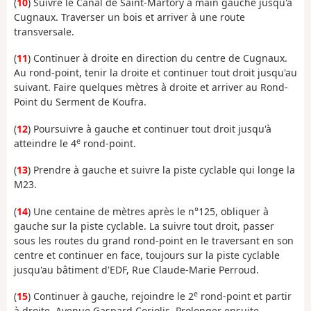
(
10
) Suivre le Canal de Saint-Martory à main gauche jusqu'à
Cugnaux. Traverser un bois et arriver à une route
transversale.
(
11
) Continuer à droite en direction du centre de Cugnaux.
Au rond-point, tenir la droite et continuer tout droit jusqu'au
suivant. Faire quelques mètres à droite et arriver au Rond-
Point du Serment de Koufra.
(
12
) Poursuivre à gauche et continuer tout droit jusqu'à
e
atteindre le 4
rond-point.
(
13
) Prendre à gauche et suivre la piste cyclable qui longe la
M23.
(
14
) Une centaine de mètres après le n°125, obliquer à
gauche sur la piste cyclable. La suivre tout droit, passer
sous les routes du grand rond-point en le traversant en son
centre et continuer en face, toujours sur la piste cyclable
jusqu'au bâtiment d'EDF, Rue Claude-Marie Perroud.
e
(
15
) Continuer à gauche, rejoindre le 2
rond-point et partir
à droite, Avenue Gaspard Coriolis. Prolonger ensuite,