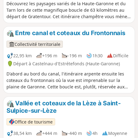
Découvrez les paysages variés de la Haute-Garonne et du
nouvel essor en accueillant de nouveaux
Tarn lors de cette magnifique boucle de 63 kilomètres au
habitants.
départ de Gratentour. Cet itinéraire champêtre vous mènera
à travers les collines, les champs et le long des cours d'eau
jusqu'à la cité historique de Villemur-sur-Tarn, avant de
Entre canal et coteaux du Frontonnais
redescendre par le secteur verdoyant de Buzet-sur-Tarn.
Idéal pour les cyclotouristes en quête de patrimoine
Collectivité territoriale
architectural et de panoramas ruraux, ce circuit offre un
condensé d'authenticité aux portes de Toulouse.
22,95 km
+196 m
-196 m
1h30
Difficile
Départ à Castelnau-d'Estrétefonds (Haute-Garonne)
D'abord au bord du canal, l'itinéraire arpente ensuite les
coteaux du frontonnais où la vue est imprenable sur la
plaine de Garonne. Cette boucle est, plutôt, réservée aux
sportifs, du fait du dénivelé et de la déclivité rencontrée.
Vallée et coteaux de la Lèze à Saint-
Sulpice-sur-Lèze
Office de tourisme
38,54 km
+444 m
-440 m
4h
Moyenne