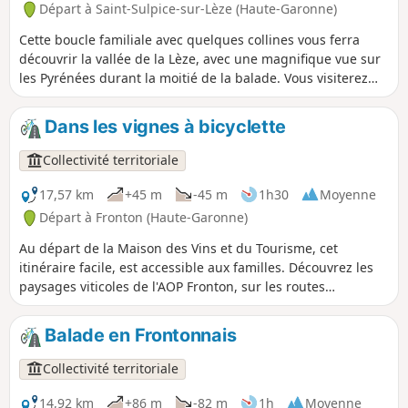
Départ à Saint-Sulpice-sur-Lèze (Haute-Garonne)
Cette boucle familiale avec quelques collines vous ferra
découvrir la vallée de la Lèze, avec une magnifique vue sur
les Pyrénées durant la moitié de la balade. Vous visiterez
également de nombreux village, des points d'eau ainsi que
du patrimoine historique.
Dans les vignes à bicyclette
Collectivité territoriale
17,57 km
+45 m
-45 m
1h30
Moyenne
Départ à Fronton (Haute-Garonne)
Au départ de la Maison des Vins et du Tourisme, cet
itinéraire facile, est accessible aux familles. Découvrez les
paysages viticoles de l'AOP Fronton, sur les routes
frontonnaises. La Place des Amis de la Négrette est un
endroit idéal pour pique-niquer à proximité des vignes.
Balade en Frontonnais
Collectivité territoriale
14,92 km
+86 m
-82 m
1h
Moyenne