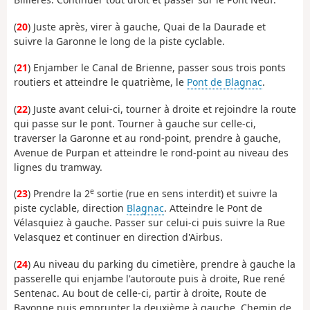
(
20
) Juste après, virer à gauche, Quai de la Daurade et
suivre la Garonne le long de la piste cyclable.
(
21
) Enjamber le Canal de Brienne, passer sous trois ponts
routiers et atteindre le quatrième, le
Pont de Blagnac
.
(
22
) Juste avant celui-ci, tourner à droite et rejoindre la route
qui passe sur le pont. Tourner à gauche sur celle-ci,
traverser la Garonne et au rond-point, prendre à gauche,
Avenue de Purpan et atteindre le rond-point au niveau des
lignes du tramway.
e
(
23
) Prendre la 2
sortie (rue en sens interdit) et suivre la
piste cyclable, direction
Blagnac
. Atteindre le Pont de
Vélasquiez à gauche. Passer sur celui-ci puis suivre la Rue
Velasquez et continuer en direction d'Airbus.
(
24
) Au niveau du parking du cimetière, prendre à gauche la
passerelle qui enjambe l'autoroute puis à droite, Rue rené
Sentenac. Au bout de celle-ci, partir à droite, Route de
Bayonne puis emprunter la deuxième à gauche, Chemin de