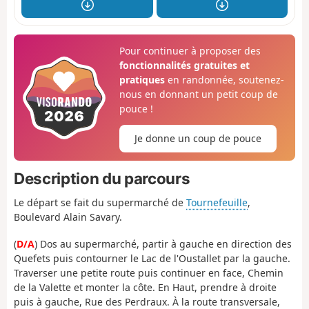
Pour continuer à proposer des
fonctionnalités gratuites et
pratiques
en randonnée, soutenez-
nous en donnant un petit coup de
pouce !
Je donne un coup de pouce
Description du parcours
Le départ se fait du supermarché de
Tournefeuille
,
Boulevard Alain Savary.
(
D/A
) Dos au supermarché, partir à gauche en direction des
Quefets puis contourner le Lac de l'Oustallet par la gauche.
Traverser une petite route puis continuer en face, Chemin
de la Valette et monter la côte. En Haut, prendre à droite
puis à gauche, Rue des Perdraux. À la route transversale,