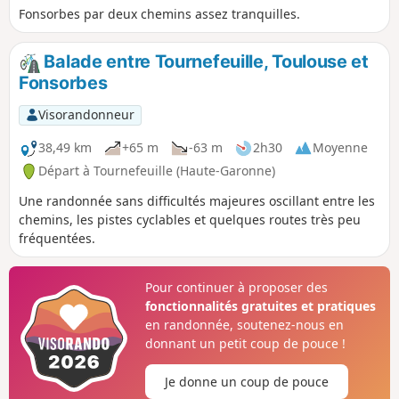
Fonsorbes par deux chemins assez tranquilles.
Balade entre Tournefeuille, Toulouse et
Fonsorbes
Visorandonneur
38,49 km
+65 m
-63 m
2h30
Moyenne
Départ à Tournefeuille (Haute-Garonne)
Une randonnée sans difficultés majeures oscillant entre les
chemins, les pistes cyclables et quelques routes très peu
fréquentées.
Pour continuer à proposer des
fonctionnalités gratuites et pratiques
en randonnée, soutenez-nous en
donnant un petit coup de pouce !
Je donne un coup de pouce