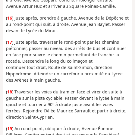
Avenue Artur Huc et arriver au Square Poinas-Camille.
(
16
) Juste après, prendre à gauche, Avenue de la Dépêche et
au rond-point qui suit, à droite, Avenue Jean Baylet. Passer
devant le Lycée du Mirail.
(
17
) Juste après, traverser le rond-point par les chemins
piétonnier, passer au niveau des arrêts de bus et continuer
en face pour suivre le chemin permettant de franchir la
rocade. Descendre le long du colimaçon et
continuer tout droit, Route de Saint-Simon, direction
Hippodrome. Atteindre un carrefour à proximité du Lycée
des Arènes à main gauche.
(
18
) Traverser les voies du tram en face et virer de suite à
gauche sur la piste cyclable. Passer devant le lycée à main
gauche et tourner à 90° à droite juste avant les voies
ferrées. Rejoindre l'Allée Maurice Sarrault et partir à droite,
direction Saint-Cyprien.
(
19
) Au rond-point, obliquer à droite, Avenue Étienne
Billières. Continuer tout droit et passer sur le Pont Neuf.