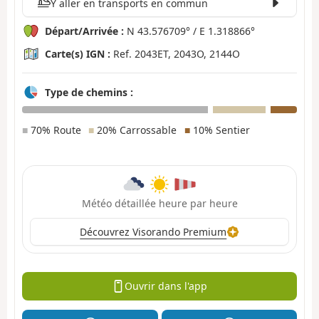
Y aller en transports en commun
Départ/Arrivée :
N 43.576709° / E 1.318866°
Carte(s) IGN :
Ref. 2043ET, 2043O, 2144O
Type de chemins :
■
70% Route
■
20% Carrossable
■
10% Sentier
Météo détaillée heure par heure
Découvrez Visorando Premium
Ouvrir dans l'app