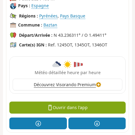
Pays :
Espagne
Régions :
Pyrénées
,
Pays Basque
Commune :
Baztan
Départ/Arrivée :
N 43.236311° / O 1.49411°
Carte(s) IGN :
Ref. 1245OT, 1345OT, 1346OT
Météo détaillée heure par heure
Découvrez Visorando Premium
Ouvrir dans l'app