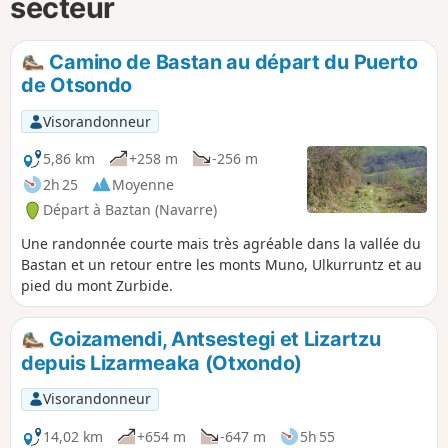
secteur
Camino de Bastan au départ du Puerto
de Otsondo
Visorandonneur
5,86 km
+258 m
-256 m
2h 25
Moyenne
Départ à Baztan (Navarre)
Une randonnée courte mais très agréable dans la vallée du
Bastan et un retour entre les monts Muno, Ulkurruntz et au
pied du mont Zurbide.
Goizamendi, Antsestegi et Lizartzu
depuis Lizarmeaka (Otxondo)
Visorandonneur
14,02 km
+654 m
-647 m
5h 55