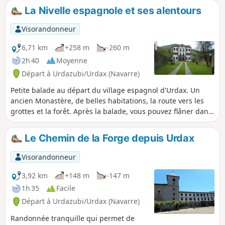
La Nivelle espagnole et ses alentours
Visorandonneur
6,71 km
+258 m
-260 m
2h 40
Moyenne
Départ à Urdazubi/Urdax (Navarre)
Petite balade au départ du village espagnol d'Urdax. Un
ancien Monastère, de belles habitations, la route vers les
grottes et la forêt. Après la balade, vous pouvez flâner dans
le village pour voir le moulin (demander au syndicat
d'initiative), voir également la canalisation des eaux
Le Chemin de la Forge depuis Urdax
provenant des monts alentours.
Visorandonneur
3,92 km
+148 m
-147 m
1h 35
Facile
Départ à Urdazubi/Urdax (Navarre)
Randonnée tranquille qui permet de