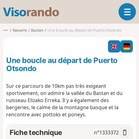
V
O
i
u
s
v
o
•••
Navarre
Baztan
Une boucle au départ de Puerto Otsondo
r
r
i
a
r
n
l
d
Une boucle au départ de Puerto
a
o
n
Otsondo
a
v
Sur ce parcours de 10km pas très exigeant
i
sportivement, on admire la vallée du Bastan et du
g
a
ruisseau Elizako Erreka. Il y a également des
t
bergeries, le calme de la montagne basque et la
i
rencontre avec pottoks et poneys.
o
n
Fiche technique
n°
1333372