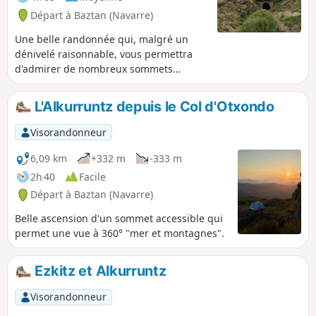
Départ à Baztan (Navarre)
Une belle randonnée qui, malgré un
dénivelé raisonnable, vous permettra
d'admirer de nombreux sommets
essentiels du Pays Basque et vous
offrira aussi, par temps clair, une vue
L'Alkurruntz depuis le Col d'Otxondo
imprenable sur la côte.
Visorandonneur
6,09 km
+332 m
-333 m
2h 40
Facile
Départ à Baztan (Navarre)
Belle ascension d'un sommet accessible qui
permet une vue à 360° "mer et montagnes".
Ezkitz et Alkurruntz
Visorandonneur