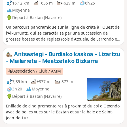
16,12 km
+635 m
-629 m
6h 25
Moyenne
Départ à Baztan (Navarre)
Un parcours panoramique sur la ligne de crête à l'Ouest de
l'Alkurruntz, qui se caractérise par une succession de
grosses bosses et de replats (cols d'Atxuela, de Larrondo et
d'Iñaterri) jusqu'au sommet de l'Ezkitz. Nous terminerons
l'itinéraire par l'ascension de l'Alkurruntz en aller-retour et
Antsestegi - Burdiako kaskoa - Lizartzu
en empruntant la voie la plus facile.
- Mailarreta - Meatzetako Bizkarra
Association / Club / AMM
7,89 km
+377 m
-377 m
3h 20
Moyenne
Départ à Baztan (Navarre)
Enfilade de cinq promontoires à proximité du col d'Otxondo
avec de belles vues sur le Baztan et sur la baie de Saint-
Jean-de-Luz.