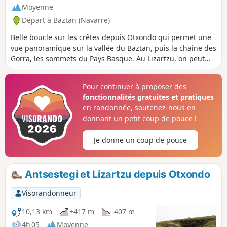
Moyenne
Départ à Baztan (Navarre)
Belle boucle sur les crêtes depuis Otxondo qui permet une
vue panoramique sur la vallée du Baztan, puis la chaine des
Gorra, les sommets du Pays Basque. Au Lizartzu, on peut
visiter les trois grottes, vestiges du franquisme. Au retour,
c'est le versant Ouest que l'on découvre, avec la Côte
Pour continuer à proposer des
Basque, la Rhune, l'Atxuria et le fleuron du Baztan,
fonctionnalités gratuites et pratiques
l'Alkurruntz.
en randonnée, soutenez-nous en
donnant un petit coup de pouce !
Je donne un coup de pouce
Antsestegi et Lizartzu depuis Otxondo
Visorandonneur
10,13 km
+417 m
-407 m
4h 05
Moyenne