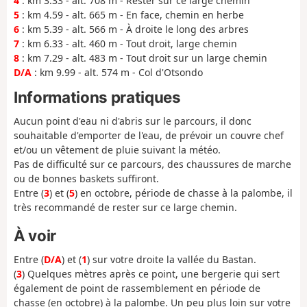
4
: km 3.33 - alt. 708 m - Rester sur ce large chemin
5
: km 4.59 - alt. 665 m - En face, chemin en herbe
6
: km 5.39 - alt. 566 m - À droite le long des arbres
7
: km 6.33 - alt. 460 m - Tout droit, large chemin
8
: km 7.29 - alt. 483 m - Tout droit sur un large chemin
D/A
: km 9.99 - alt. 574 m - Col d'Otsondo
Informations pratiques
Aucun point d'eau ni d'abris sur le parcours, il donc
souhaitable d'emporter de l'eau, de prévoir un couvre chef
et/ou un vêtement de pluie suivant la météo.
Pas de difficulté sur ce parcours, des chaussures de marche
ou de bonnes baskets suffiront.
Entre (
3
) et (
5
) en octobre, période de chasse à la palombe, il
très recommandé de rester sur ce large chemin.
À voir
Entre (
D/A
) et (
1
) sur votre droite la vallée du Bastan.
(
3
) Quelques mètres après ce point, une bergerie qui sert
également de point de rassemblement en période de
chasse (en octobre) à la palombe. Un peu plus loin sur votre