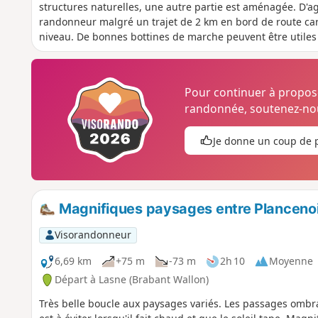
structures naturelles, une autre partie est aménagée. D'a
randonneur malgré un trajet de 2 km en bord de route car 
niveau. De bonnes bottines de marche peuvent être utiles s
précédés. Le circuit est déconseillé pour les poussettes o
(sentiers étroits, parfois boueux, traversée d'un champ.
Pour continuer à propo
randonnée, soutenez-nou
Je donne un coup de 
Magnifiques paysages entre Plancenoi
Visorandonneur
6,69 km
+75 m
-73 m
2h 10
Moyenne
Départ à Lasne (Brabant Wallon)
Très belle boucle aux paysages variés. Les passages ombr