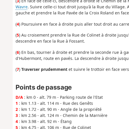
(
3
) En face de celle-ci, descendre à droite le Chemin de la 
Wavre
. Suivre celle-ci tout droit jusqu'à la Rue du Village
gauche et prendre la Rue Pavée de la Croix Roland en face
(
4
) Poursuivre en face à droite puis aller tout droit au carre
(
5
) Au croisement prendre la Rue de Colinet à droite jusqu'à
descendre en face la Rue à Fossant.
(
6
) En bas, tourner à droite et prendre la seconde rue à g
d'Hubermont, route en pavés. La descendre à droite jusqu'à
(
7
)
Traverser prudemment
et suivre le trottoir en face ve
Points de passage
D/A
: km 0 - alt. 79 m - Parking route de l'Etat
1
: km 1.13 - alt. 114 m - Rue des Genêts
2
: km 1.72 - alt. 90 m - Angle de la propriété
3
: km 2.56 - alt. 124 m - Chemin de la Marnière
4
: km 3.98 - alt. 92 m - Étang
5
: km 4.75 - alt. 106 m - Rue de Colinet