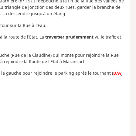
Marnière (n° 19). Il débouche à la fin de la Rue des Vallées de
. Au triangle de jonction des deux rues, garder la branche de
. La descendre jusqu'à un étang.
four sur la Rue à l'Eau.
 la route de l'Etat. La
traverser prudemment
vu le trafic et
auche (Rue de la Claudine) qui monte pour rejoindre la Rue
 rejoindre la Route de l'Etat à Maransart.
rs la gauche pour rejoindre le parking après le tournant (
D/A
).