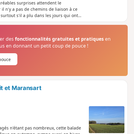
gréables surprises attendent le
il n'y a pas de chemins de liaison à ce
urtout s'il a plu dans les jours qui ont
u pour les personnes à mobilité réduite
ser des
fonctionnalités gratuites et pratiques
en
s en donnant un petit coup de pouce !
pouce
t et Maransart
agés n'étant pas nombreux, cette balade