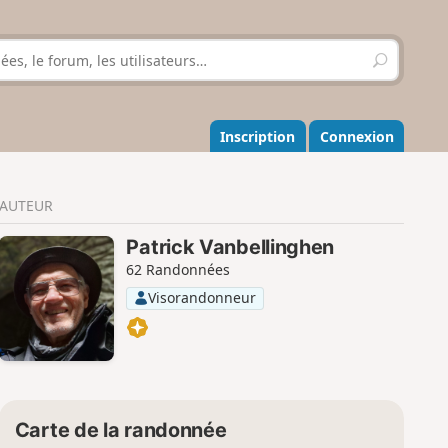
R
e
c
h
e
Inscription
Connexion
r
c
h
AUTEUR
e
r
Patrick Vanbellinghen
62 Randonnées
Visorandonneur
Carte de la randonnée