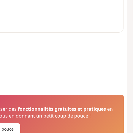
oser des
fonctionnalités gratuites et pratiques
en
us en donnant un petit coup de pouce !
e pouce