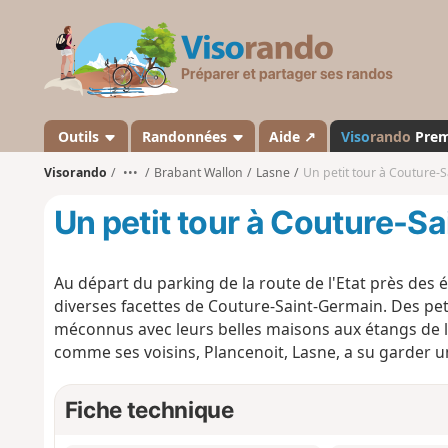
V
i
s
o
r
a
Outils
Randonnées
Aide ↗
Viso
rando
Pre
n
Visorando
•••
Brabant Wallon
Lasne
Un petit tour à Couture-
d
o
Un petit tour à Couture-S
Au départ du parking de la route de l'Etat près des
diverses facettes de Couture-Saint-Germain. Des peti
méconnus avec leurs belles maisons aux étangs de la
comme ses voisins, Plancenoit, Lasne, a su garder u
Fiche technique