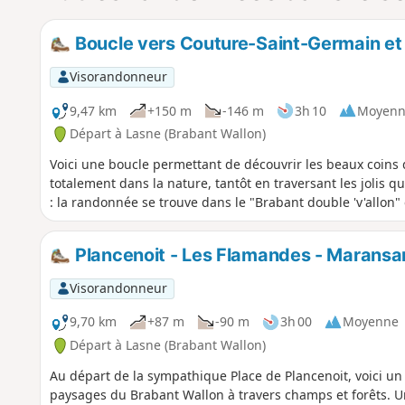
Boucle vers Couture-Saint-Germain et 
Visorandonneur
9,47 km
+150 m
-146 m
3h 10
Moyenn
Départ à Lasne (Brabant Wallon)
Voici une boucle permettant de découvrir les beaux coins 
totalement dans la nature, tantôt en traversant les jolis 
: la randonnée se trouve dans le "Brabant double 'v'allon"
Plancenoit - Les Flamandes - Maransa
Visorandonneur
9,70 km
+87 m
-90 m
3h 00
Moyenne
Départ à Lasne (Brabant Wallon)
Au départ de la sympathique Place de Plancenoit, voici un 
paysages du Brabant Wallon à travers champs et forêts. U