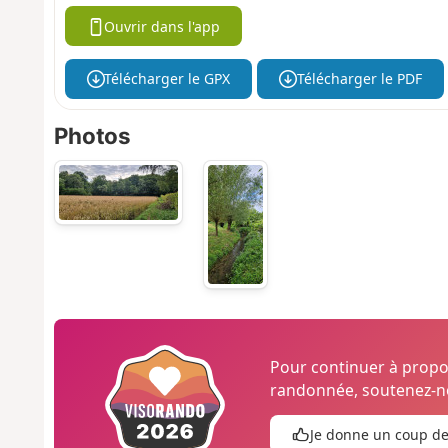
Ouvrir dans l'app
Télécharger le GPX
Télécharger le PDF
Photos
Pour continuer à prop
randonnée, soutenez-no
Je donne un coup d