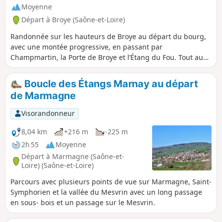
Moyenne
Départ à Broye (Saône-et-Loire)
Randonnée sur les hauteurs de Broye au départ du bourg,
avec une montée progressive, en passant par
Champmartin, la Porte de Broye et l’Étang du Fou. Tout au
long du parcours, vous profiterez du couvert des arbres et
d'une végétation variée.
Boucle des Étangs Marnay au départ
de Marmagne
Visorandonneur
8,04 km
+216 m
-225 m
2h 55
Moyenne
Départ à Marmagne (Saône-et-
Loire) (Saône-et-Loire)
Parcours avec plusieurs points de vue sur Marmagne, Saint-
Symphorien et la vallée du Mesvrin avec un long passage
en sous- bois et un passage sur le Mesvrin.