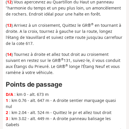
(
12
) Vous apercevrez au Quartillon du Haut un panneau
"harmonie du temps et un peu plus loin, un amoncèlement
de rochers. Endroit idéal pour une halte en forêt.
®
(
13
) Arrivez à un croisement, Quittez le GR®
en tournant à
droite. A la croix, tournez à gauche sur la route, longez
l'étang de Vauvillard et suivez cette route jusqu'au carrefour
de la cote 617.
(
14
) Tournez à droite et allez tout droit au croisement
®
suivant en restez sur le GR®
131, suivez-le, il vous conduit
®
aux Étangs du Prieuré. Le GR®
longe l’Étang Neuf et vous
ramène à votre véhicule.
Points de passage
D/A
: km 0 - alt. 673 m
1
: km 0.76 - alt. 647 m - A droite sentier marquage quasi
nul
2
: km 2.04 - alt. 524 m - Quittez le pr et allez tout droit
3
: km 3.02 - alt. 449 m - A droite panneau balisage les
Gabets