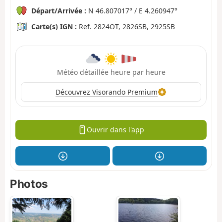
Départ/Arrivée :
N 46.807017° / E 4.260947°
Carte(s) IGN :
Ref. 2824OT, 2826SB, 2925SB
Météo détaillée heure par heure
Découvrez Visorando Premium
Ouvrir dans l'app
Photos