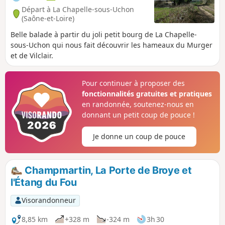
Départ à La Chapelle-sous-Uchon
(Saône-et-Loire)
Belle balade à partir du joli petit bourg de La Chapelle-
sous-Uchon qui nous fait découvrir les hameaux du Murger
et de Vilclair.
Pour continuer à proposer des
fonctionnalités gratuites et pratiques
en randonnée, soutenez-nous en
donnant un petit coup de pouce !
Je donne un coup de pouce
Champmartin, La Porte de Broye et
l'Étang du Fou
Visorandonneur
8,85 km
+328 m
-324 m
3h 30