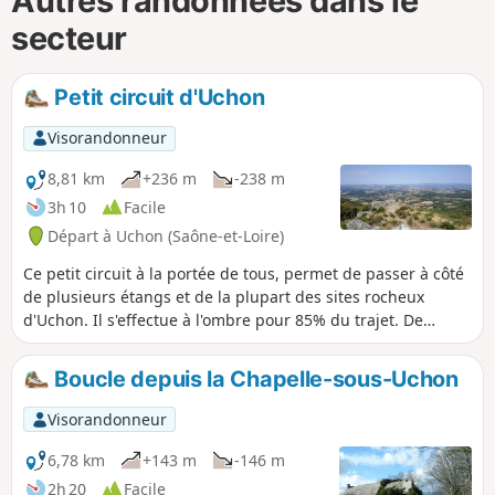
Autres randonnées dans le
secteur
Petit circuit d'Uchon
Visorandonneur
8,81 km
+236 m
-238 m
3h 10
Facile
Départ à Uchon (Saône-et-Loire)
Ce petit circuit à la portée de tous, permet de passer à côté
de plusieurs étangs et de la plupart des sites rocheux
d'Uchon. Il s'effectue à l'ombre pour 85% du trajet. De
courte durée, vous pouvez éventuellement prendre un
repas avant, ou déguster un 4 heures Morvandiaux, après
Boucle depuis la Chapelle-sous-Uchon
cette petite randonnée, à l'Auberge de la Croix de Messire
Jean.
Visorandonneur
6,78 km
+143 m
-146 m
2h 20
Facile