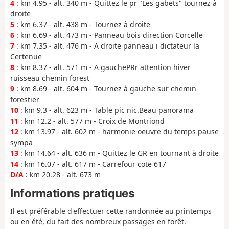
4
: km 4.95 - alt. 340 m - Quittez le pr "Les gabets" tournez à
droite
5
: km 6.37 - alt. 438 m - Tournez à droite
6
: km 6.69 - alt. 473 m - Panneau bois direction Corcelle
7
: km 7.35 - alt. 476 m - A droite panneau i dictateur la
Certenue
8
: km 8.37 - alt. 571 m - A gauchePRr attention hiver
ruisseau chemin forest
9
: km 8.69 - alt. 604 m - Tournez à gauche sur chemin
forestier
10
: km 9.3 - alt. 623 m - Table pic nic.Beau panorama
11
: km 12.2 - alt. 577 m - Croix de Montriond
12
: km 13.97 - alt. 602 m - harmonie oeuvre du temps pause
sympa
13
: km 14.64 - alt. 636 m - Quittez le GR en tournant à droite
14
: km 16.07 - alt. 617 m - Carrefour cote 617
D/A
: km 20.28 - alt. 673 m
Informations pratiques
Il est préférable d'effectuer cette randonnée au printemps
ou en été, du fait des nombreux passages en forêt.