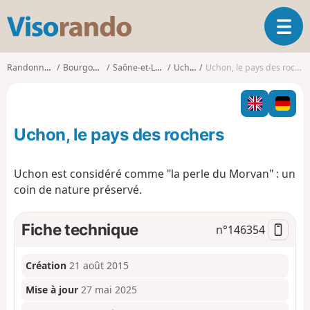
V
O
i
u
s
v
o
Randonnées
Bourgogne
Saône-et-Loire
Uchon
Uchon, le pays des rochers
r
r
i
a
r
n
l
d
Uchon, le pays des rochers
a
o
n
a
Uchon est considéré comme "la perle du Morvan" : un
v
coin de nature préservé.
i
g
a
Fiche technique
n°
146354
t
i
o
Création
21 août 2015
n
Mise à jour
27 mai 2025