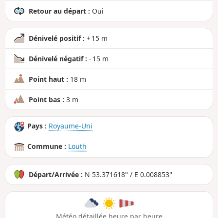
Retour au départ :
Oui
Dénivelé positif :
+ 15 m
Dénivelé négatif :
- 15 m
Point haut :
18 m
Point bas :
3 m
Pays :
Royaume-Uni
Commune :
Louth
Départ/Arrivée :
N 53.371618° / E 0.008853°
Météo détaillée heure par heure