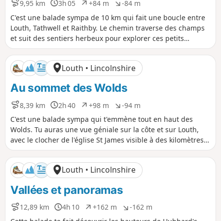
9,95 km
3h 05
+84 m
-84 m
D
D
D
D
i
u
é
é
C'est une balade sympa de 10 km qui fait une boucle entre
s
r
n
n
Louth, Tathwell et Raithby. Le chemin traverse des champs
t
é
i
i
et suit des sentiers herbeux pour explorer ces petits
a
e
v
v
hameaux. Par temps clair, tu peux profiter d'une vue géniale
n
e
e
sur Stenigot Mast et au-delà.
c
l
l
Louth • Lincolnshire
e
é
é
p
n
Au sommet des Wolds
o
é
s
g
i
a
8,39 km
2h 40
+98 m
-94 m
D
D
D
D
t
t
i
u
é
é
C'est une balade sympa qui t'emmène tout en haut des
i
i
s
r
n
n
Wolds. Tu auras une vue géniale sur la côte et sur Louth,
f
f
t
é
i
i
avec le clocher de l'église St James visible à des kilomètres à
a
e
v
v
la ronde. En marchant sur des sentiers et des chemins, tu
n
e
e
découvriras vraiment le charme du Lincolnshire vallonné.
c
l
l
Louth • Lincolnshire
e
é
é
p
n
Vallées et panoramas
o
é
s
g
i
a
12,89 km
4h 10
+162 m
-162 m
D
D
D
D
t
t
i
u
é
é