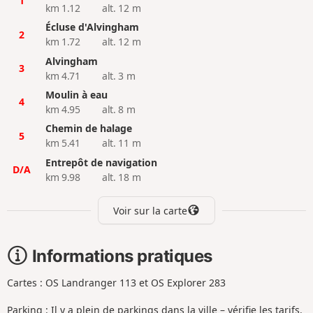
1
km 1.12
alt. 12 m
Écluse d'Alvingham
2
km 1.72
alt. 12 m
Alvingham
3
km 4.71
alt. 3 m
Moulin à eau
4
km 4.95
alt. 8 m
Chemin de halage
5
km 5.41
alt. 11 m
Entrepôt de navigation
D/A
km 9.98
alt. 18 m
Voir sur la carte
Informations pratiques
Cartes : OS Landranger 113 et OS Explorer 283
Parking : Il y a plein de parkings dans la ville – vérifie les tarifs.