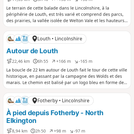
D
D
D
D
i
u
é
é
Le terrain de cette balade dans le Lincolnshire, à la
s
r
n
n
périphérie de Louth, est très varié et comprend des parcs,
t
é
i
i
des prairies, la vallée isolée de Welton Vale et les hauteurs
a
e
v
v
balayées par le vent de Jack's Furze, accessibles par un
n
e
e
sentier libre qui offre les meilleures vues de toute la
c
l
l
Louth • Lincolnshire
e
é
é
balade.
p
n
Autour de Louth
o
é
s
g
i
a
22,46 km
6h 55
+166 m
-165 m
D
D
D
D
t
t
i
u
é
é
La boucle de 22 km autour de Louth fait le tour de cette ville
i
i
s
r
n
n
historique, en passant par la campagne des Wolds et des
f
f
t
é
i
i
marais. Le chemin est balisé par un logo bleu en forme de
a
e
v
v
flèche. Même si la boucle complète fait 22 km, il y a des
n
e
e
circuits plus courts qui utilisent différents chemins publics
c
l
l
Fotherby • Lincolnshire
e
é
é
pour revenir en ville si tu ne veux pas tout faire en une
p
n
seule journée.
À pied depuis Fotherby - North
o
é
s
g
Elkington
i
a
t
t
8,94 km
2h 50
+98 m
-97 m
D
D
D
D
i
i