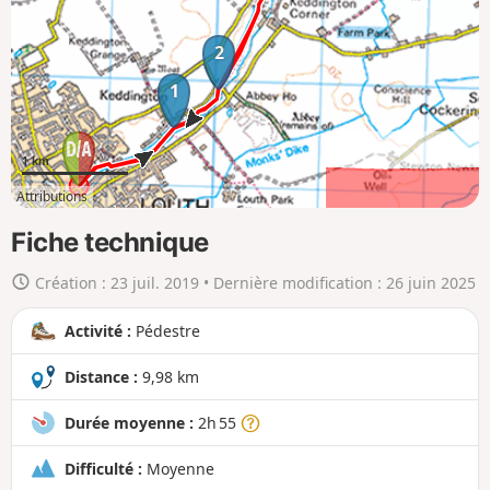
l
a
2
c
1
a
r
t
1 km
e
Attributions
e
2km
9km
n
Fiche technique
g
Création :
23 juil. 2019
• Dernière modification :
26 juin 2025
r
a
Activité :
Pédestre
n
d
Distance :
9,98 km
Durée moyenne :
2h 55
Difficulté :
Moyenne