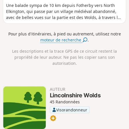
i
u
é
é
f
f
Une balade sympa de 10 km depuis Fotherby vers North
s
r
n
n
Elkington, qui passe par un village médiéval abandonné,
t
é
i
i
avec de belles vues sur la partie est des Wolds, à travers les
a
e
v
v
marais vers la côte et jusqu'à la Humber.
n
e
e
c
l
l
Pour plus d'itinéraires, à pied ou autrement, utilisez notre
e
é
é
moteur de recherche
.
p
n
o
é
s
g
Les descriptions et la trace GPS de ce circuit restent la
i
a
propriété de leur auteur. Ne pas les copier sans son
t
t
autorisation.
i
i
f
f
AUTEUR
Lincolnshire Wolds
45 Randonnées
Visorandonneur