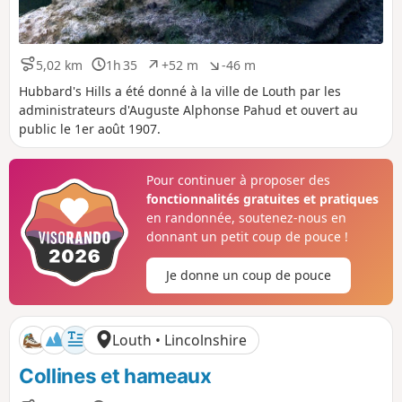
5,02 km
1h 35
+52 m
-46 m
D
D
D
D
i
u
é
é
Hubbard's Hills a été donné à la ville de Louth par les
s
r
n
n
administrateurs d'Auguste Alphonse Pahud et ouvert au
t
é
i
i
public le 1er août 1907.
a
e
v
v
n
e
e
c
l
l
Pour continuer à proposer des
e
é
é
fonctionnalités gratuites et pratiques
p
n
o
é
en randonnée, soutenez-nous en
s
g
donnant un petit coup de pouce !
i
a
t
t
Je donne un coup de pouce
i
i
f
f
Louth • Lincolnshire
Collines et hameaux