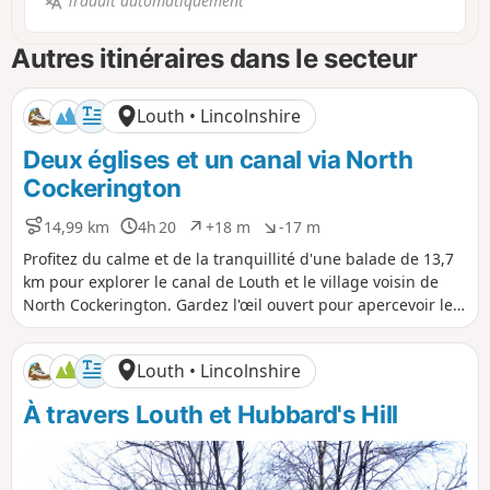
Traduit automatiquement
Autres itinéraires dans le secteur
Louth • Lincolnshire
Deux églises et un canal via North
Cockerington
14,99 km
4h 20
+18 m
-17 m
D
D
D
D
i
u
é
é
Profitez du calme et de la tranquillité d'une balade de 13,7
s
r
n
n
km pour explorer le canal de Louth et le village voisin de
t
é
i
i
North Cockerington. Gardez l'œil ouvert pour apercevoir le
a
e
v
v
bleu vif du martin-pêcheur ou les pitreries des poules d'eau
n
e
e
qui se chamaillent entre elles.
c
l
l
Louth • Lincolnshire
e
é
é
p
n
À travers Louth et Hubbard's Hill
o
é
s
g
i
a
t
t