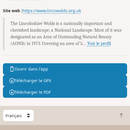
Site web :
https://www.lincswolds.org.uk
The Lincolnshire Wolds is a nationally important and
cherished landscape; a National Landscape. Most of it was
designated as an Area of Outstanding Natural Beauty
(AONB) in 1973. Covering an area of 5…
Voir le profil
Ouvrir dans l'app
Télécharger le GPX
Télécharger le PDF
C
R
h
e
o