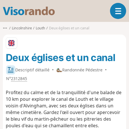
V
O
i
u
s
v
o
•••
Lincolnshire
Louth
Deux églises et un canal
r
r
i
a
r
n
l
d
Deux églises et un canal
a
o
n
a
Descriptif détaillé
•
Randonnée Pédestre
•
v
N°
2312845
i
g
Profitez du calme et de la tranquillité d'une balade de
a
t
10 km pour explorer le canal de Louth et le village
i
voisin d'Alvingham, avec ses deux églises dans un
o
même cimetière. Gardez l'œil ouvert pour apercevoir
n
le bleu vif du martin-pêcheur ou les pitreries des
poules d'eau qui se chamaillent entre elles.