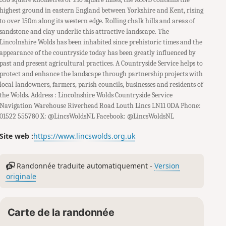
highest ground in eastern England between Yorkshire and Kent, rising
to over 150m along its western edge. Rolling chalk hills and areas of
sandstone and clay underlie this attractive landscape. The
Lincolnshire Wolds has been inhabited since prehistoric times and the
appearance of the countryside today has been greatly influenced by
past and present agricultural practices. A Countryside Service helps to
protect and enhance the landscape through partnership projects with
local landowners, farmers, parish councils, businesses and residents of
the Wolds. Address : Lincolnshire Wolds Countryside Service
Navigation Warehouse Riverhead Road Louth Lincs LN11 0DA Phone:
01522 555780 X: @LincsWoldsNL Facebook: @LincsWoldsNL
Site web :
https://www.lincswolds.org.uk
Randonnée traduite automatiquement -
Version
originale
Carte de la randonnée