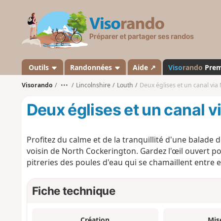
V
i
s
o
r
a
Outils
Randonnées
Aide ↗
Viso
rando
Pre
n
Visorando
•••
Lincolnshire
Louth
Deux églises et un canal via
d
o
Deux églises et un canal 
Profitez du calme et de la tranquillité d'une balade d
voisin de North Cockerington. Gardez l'œil ouvert po
pitreries des poules d'eau qui se chamaillent entre el
Fiche technique
Création
Mis