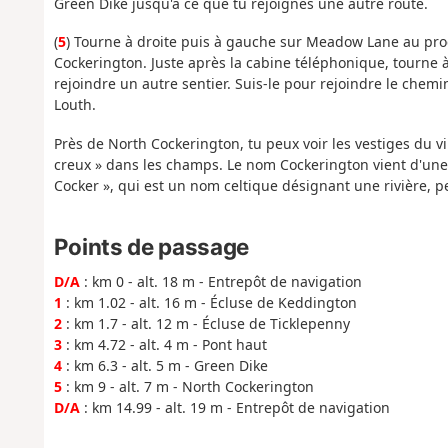
Green Dike jusqu'à ce que tu rejoignes une autre route.
(
5
) Tourne à droite puis à gauche sur Meadow Lane au proc
Cockerington. Juste après la cabine téléphonique, tourne à
rejoindre un autre sentier. Suis-le pour rejoindre le chemi
Louth.
Près de North Cockerington, tu peux voir les vestiges du 
creux » dans les champs. Le nom Cockerington vient d'une
Cocker », qui est un nom celtique désignant une rivière, pe
Points de passage
D/A
: km 0 - alt. 18 m - Entrepôt de navigation
1
: km 1.02 - alt. 16 m - Écluse de Keddington
2
: km 1.7 - alt. 12 m - Écluse de Ticklepenny
3
: km 4.72 - alt. 4 m - Pont haut
4
: km 6.3 - alt. 5 m - Green Dike
5
: km 9 - alt. 7 m - North Cockerington
D/A
: km 14.99 - alt. 19 m - Entrepôt de navigation