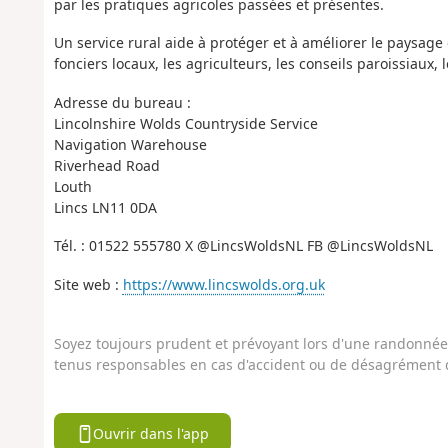
par les pratiques agricoles passées et présentes.
Un service rural aide à protéger et à améliorer le paysage 
fonciers locaux, les agriculteurs, les conseils paroissiaux,
Adresse du bureau :
Lincolnshire Wolds Countryside Service
Navigation Warehouse
Riverhead Road
Louth
Lincs LN11 0DA
Tél. : 01522 555780 X @LincsWoldsNL FB @LincsWoldsNL
Site web :
https://www.lincswolds.org.uk
Soyez toujours prudent et prévoyant lors d'une randonnée. 
tenus responsables en cas d'accident ou de désagrément q
Ouvrir dans l'app