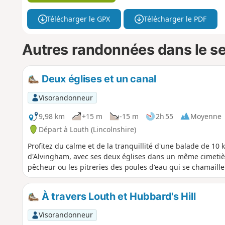
Télécharger le GPX
Télécharger le PDF
Autres randonnées dans le s
Deux églises et un canal
Visorandonneur
9,98 km
+15 m
-15 m
2h 55
Moyenne
Départ à Louth (Lincolnshire)
Profitez du calme et de la tranquillité d'une balade de 10 k
d'Alvingham, avec ses deux églises dans un même cimetière
pêcheur ou les pitreries des poules d'eau qui se chamaillen
À travers Louth et Hubbard's Hill
Visorandonneur