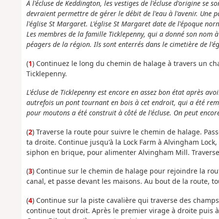
À l'écluse de Keddington, les vestiges de l'écluse d'origine se
devraient permettre de gérer le débit de l'eau à l'avenir. Une 
l'église St Margaret. L'église St Margaret date de l'époque no
Les membres de la famille Ticklepenny, qui a donné son nom à l'
péagers de la région. Ils sont enterrés dans le cimetière de l'ég
(
1
) Continuez le long du chemin de halage à travers un cham
Ticklepenny.
L'écluse de Ticklepenny est encore en assez bon état après avoi
autrefois un pont tournant en bois à cet endroit, qui a été r
pour moutons a été construit à côté de l'écluse. On peut encore
(
2
) Traverse la route pour suivre le chemin de halage. Pass
ta droite. Continue jusqu'à la Lock Farm à Alvingham Lock, 
siphon en brique, pour alimenter Alvingham Mill. Traverse
(
3
) Continue sur le chemin de halage pour rejoindre la route
canal, et passe devant les maisons. Au bout de la route, t
(
4
) Continue sur la piste cavalière qui traverse des champs
continue tout droit. Après le premier virage à droite puis à