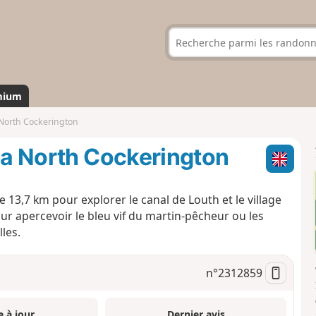
mium
 North Cockerington
via North Cockerington
e 13,7 km pour explorer le canal de Louth et le village
ur apercevoir le bleu vif du martin-pêcheur ou les
les.
n°
2312859
e à jour
Dernier avis