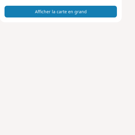
r
Afficher la carte en grand
t
e
e
n
g
r
a
n
d