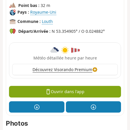
Point bas :
32 m
Pays :
Royaume-Uni
Commune :
Louth
Départ/Arrivée :
N 53.354905° / O 0.024882°
Météo détaillée heure par heure
Découvrez Visorando Premium
Ouvrir dans l'app
Photos