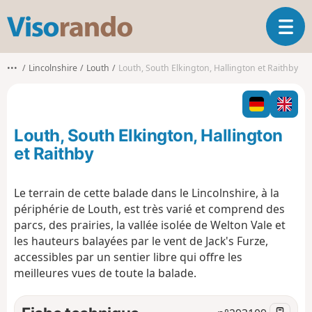
V
O
i
u
s
v
o
•••
Lincolnshire
Louth
Louth, South Elkington, Hallington et Raithby
r
r
i
a
r
n
l
d
Louth, South Elkington, Hallington
a
o
n
et Raithby
a
v
Le terrain de cette balade dans le Lincolnshire, à la
i
périphérie de Louth, est très varié et comprend des
g
a
parcs, des prairies, la vallée isolée de Welton Vale et
t
les hauteurs balayées par le vent de Jack's Furze,
i
accessibles par un sentier libre qui offre les
o
meilleures vues de toute la balade.
n