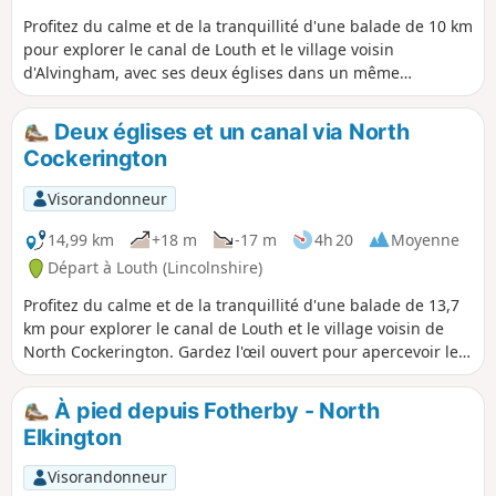
Profitez du calme et de la tranquillité d'une balade de 10 km
pour explorer le canal de Louth et le village voisin
d'Alvingham, avec ses deux églises dans un même
cimetière. Gardez l'œil ouvert pour apercevoir le bleu vif du
martin-pêcheur ou les pitreries des poules d'eau qui se
Deux églises et un canal via North
chamaillent entre elles.
Cockerington
Visorandonneur
14,99 km
+18 m
-17 m
4h 20
Moyenne
Départ à Louth (Lincolnshire)
Profitez du calme et de la tranquillité d'une balade de 13,7
km pour explorer le canal de Louth et le village voisin de
North Cockerington. Gardez l'œil ouvert pour apercevoir le
bleu vif du martin-pêcheur ou les pitreries des poules d'eau
qui se chamaillent entre elles.
À pied depuis Fotherby - North
Elkington
Visorandonneur