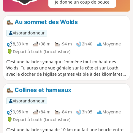
Je donne un coup de pouce
Au sommet des Wolds
Visorandonneur
8,39 km
+98 m
-94 m
2h 40
Moyenne
Départ à Louth (Lincolnshire)
C'est une balade sympa qui t'emmène tout en haut des
Wolds. Tu auras une vue géniale sur la côte et sur Louth,
avec le clocher de l'église St James visible à des kilomètres à
la ronde. En marchant sur des sentiers et des chemins, tu
découvriras vraiment le charme du Lincolnshire vallonné.
Collines et hameaux
Visorandonneur
9,95 km
+84 m
-84 m
3h 05
Moyenne
Départ à Louth (Lincolnshire)
C'est une balade sympa de 10 km qui fait une boucle entre