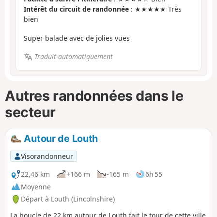
Intérêt du circuit de randonnée
: ★★★★★ Très
bien
Super balade avec de jolies vues
Traduit automatiquement
Autres randonnées dans le
secteur
Autour de Louth
Visorandonneur
22,46 km
+166 m
-165 m
6h 55
Moyenne
Départ à Louth (Lincolnshire)
La boucle de 22 km autour de Louth fait le tour de cette ville