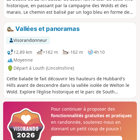
historique, en passant par la campagne des Wolds et des
marais. Le chemin est balisé par un logo bleu en forme de
flèche. Même si la boucle complète fait 22 km, il y a des
circuits plus courts qui utilisent différents chemins publics
Vallées et panoramas
pour revenir en ville si tu ne veux pas tout faire en une
seule journée.
Visorandonneur
12,89 km
+162 m
-162 m
4h 10
Moyenne
Départ à Louth (Lincolnshire)
Cette balade te fait découvrir les hauteurs de Hubbard's
Hills avant de descendre dans la vallée isolée de Welton le
Wold. Explore l'église historique et le parc de South
Elkington avant de retourner à Louth.
Pour continuer à proposer des
fonctionnalités gratuites et pratiques
en randonnée, soutenez-nous en
donnant un petit coup de pouce !