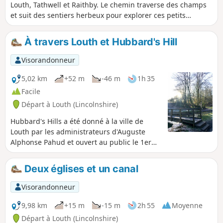
Louth, Tathwell et Raithby. Le chemin traverse des champs
et suit des sentiers herbeux pour explorer ces petits
hameaux. Par temps clair, tu peux profiter d'une vue géniale
sur Stenigot Mast et au-delà.
À travers Louth et Hubbard's Hill
Visorandonneur
5,02 km
+52 m
-46 m
1h 35
Facile
Départ à Louth (Lincolnshire)
Hubbard's Hills a été donné à la ville de
Louth par les administrateurs d'Auguste
Alphonse Pahud et ouvert au public le 1er
août 1907.
Deux églises et un canal
Visorandonneur
9,98 km
+15 m
-15 m
2h 55
Moyenne
Départ à Louth (Lincolnshire)