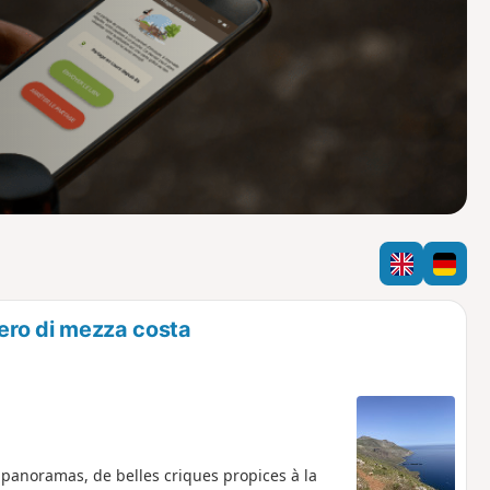
o
a
i
m
p
iero di mezza costa
 panoramas, de belles criques propices à la