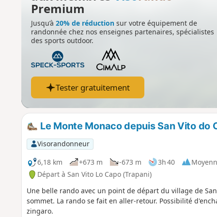
Premium
Jusqu’à
20% de réduction
sur votre équipement de
randonnée chez nos enseignes partenaires, spécialistes
des sports outdoor.
Tester gratuitement
Le Monte Monaco depuis San Vito do 
Visorandonneur
6,18 km
+673 m
-673 m
3h 40
Moyenn
Départ à San Vito Lo Capo (Trapani)
Une belle rando avec un point de départ du village de San
sommet. La rando se fait en aller-retour. Possibilité d'enc
zingaro.