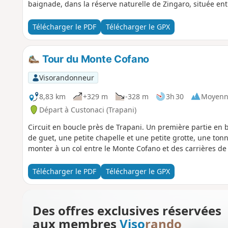
baignade, dans la réserve naturelle de Zingaro, située entr
Télécharger le PDF
Télécharger le GPX
Tour du Monte Cofano
Visorandonneur
8,83 km
+329 m
-328 m
3h 30
Moyenn
Départ à Custonaci (Trapani)
Circuit en boucle près de Trapani. Un première partie en b
de guet, une petite chapelle et une petite grotte, une ton
monter à un col entre le Monte Cofano et des carrières 
Télécharger le PDF
Télécharger le GPX
Des offres exclusives réservées
aux membres
Viso
rando