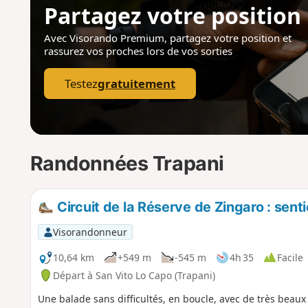
Partagez votre position
Avec Visorando Premium, partagez votre position
et
rassurez vos proches lors de vos sorties
Testez
gratuitement
Randonnées Trapani
Circuit de la Réserve de Zingaro : sent
Visorandonneur
10,64 km
+549 m
-545 m
4h 35
Facile
Départ à San Vito Lo Capo (Trapani)
Une balade sans difficultés, en boucle, avec de très beaux