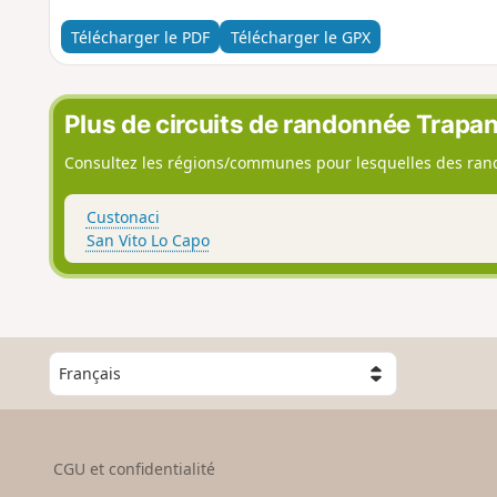
Télécharger le PDF
Télécharger le GPX
Plus de circuits de randonnée Trapan
Consultez les régions/communes pour lesquelles des rand
Custonaci
San Vito Lo Capo
C
h
o
i
s
CGU et confidentialité
i