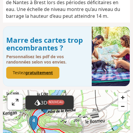
de Nantes à Brest lors des périodes déficitaires en
eau. Une échelle de niveau montre qu’au niveau du
barrage la hauteur d’eau peut atteindre 14 m.
Marre des cartes trop
encombrantes ?
Personnalisez les pdf de vos
randonnées selon vos envies.
Testez
gratuitement
3D
NOUVEAU
3
A
ff
i
4
c