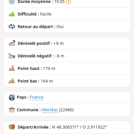
Durée moyenne :
1h 05
Difficulté :
Facile
Retour au départ :
Oui
Dénivelé positif :
+ 8 m
Dénivelé négatif :
- 8 m
Point haut :
179 m
Point bas :
164 m
Pays :
France
Commune :
Merléac
(22460)
Départ/Arrivée :
N 48.306571° / O 2.911922°