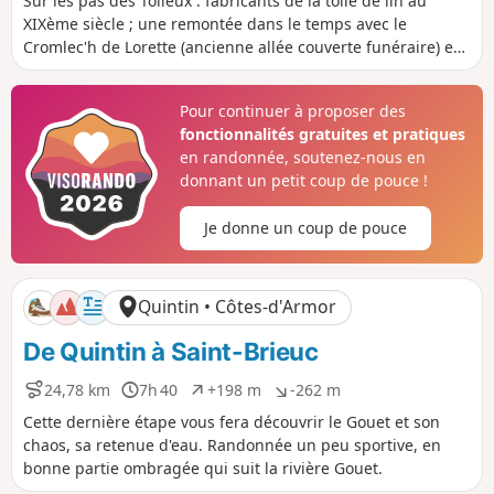
Sur les pas des Toileux : fabricants de la toile de lin au
s
r
n
n
XIXème siècle ; une remontée dans le temps avec le
t
é
i
i
Cromlec'h de Lorette (ancienne allée couverte funéraire) en
a
e
v
v
finissant par la Rigole d'Hilvern : ruisseau creusé par
n
e
e
l'homme pour alimenter le Canal de Nantes à Brest - un
c
l
l
Pour continuer à proposer des
e
é
é
aspect peu connu du pays breton.
fonctionnalités gratuites et pratiques
p
n
o
é
en randonnée, soutenez-nous en
s
g
donnant un petit coup de pouce !
i
a
t
t
Je donne un coup de pouce
i
i
f
f
Quintin • Côtes-d'Armor
De Quintin à Saint-Brieuc
24,78 km
7h 40
+198 m
-262 m
D
D
D
D
i
u
é
é
Cette dernière étape vous fera découvrir le Gouet et son
s
r
n
n
chaos, sa retenue d'eau. Randonnée un peu sportive, en
t
é
i
i
bonne partie ombragée qui suit la rivière Gouet.
a
e
v
v