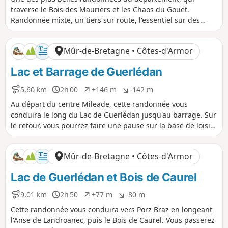
s
r
n
n
traverse le Bois des Mauriers et les Chaos du Gouët.
t
é
i
i
Randonnée mixte, un tiers sur route, l'essentiel sur des
a
e
v
v
chemins et sentiers. Le parcours est bien fléché en Jaune en
n
e
e
incrustation sur des poteaux. Le parcours peut être délicat
c
l
l
Mûr-de-Bretagne • Côtes-d'Armor
e
é
é
après de fortes pluies. Il y a d'abord le charme des
p
n
appellations des chemins et sentiers que signalent des
Lac et Barrage de Guerlédan
o
é
panneaux. Il y a ensuite le couvert végétal et sa variété,
s
g
avec la traversée de la forêt départementale : le Bois des
i
a
5,60 km
2h 00
+146 m
-142 m
D
D
D
D
Mauriers. Il y a enfin les Chaos du Gouët, spectaculaire
t
t
i
u
é
é
Au départ du centre Mileade, cette randonnée vous
amas de rochers sur la Rivière du Gouët, que l'on effleure.
i
i
s
r
n
n
conduira le long du Lac de Guerlédan jusqu'au barrage. Sur
f
f
t
é
i
i
le retour, vous pourrez faire une pause sur la base de loisirs
a
e
v
v
avant de traverser le Bois Cornec.
n
e
e
c
l
l
Mûr-de-Bretagne • Côtes-d'Armor
e
é
é
p
n
Lac de Guerlédan et Bois de Caurel
o
é
s
g
i
a
9,01 km
2h 50
+77 m
-80 m
D
D
D
D
t
t
i
u
é
é
Cette randonnée vous conduira vers Porz Braz en longeant
i
i
s
r
n
n
l'Anse de Landroanec, puis le Bois de Caurel. Vous passerez
f
f
t
é
i
i