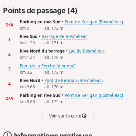
Points de passage (4)
Parking en rive Sud
•
Pont de Kerigan (Bosméléac)
D/A
km 0
alt. 172 m
Rive Sud
•
Barrage de Bosméléac
1
km 1.23
alt. 171 m
Rive Nord du barrage
•
Lac de Bosméléac
2
km 1.34
alt. 170 m
Pont de la Perche (Allineuc)
3
km 3.2
alt. 172 m
Rive Nord
•
Pont de Kerigan (Bosméléac)
4
km 3.66
alt. 170 m
Parking en rive Sud
•
Pont de Kerigan (Bosméléac)
D/A
km 3.86
alt. 172 m
Voir sur la carte
Informations pratiques