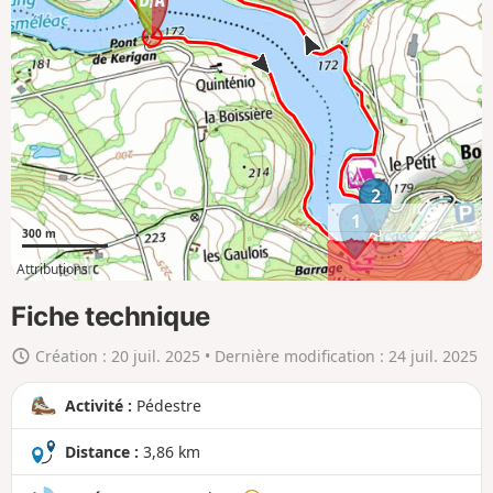
h
e
r
l
a
c
a
2
r
1
t
300 m
e
Attributions
e
0km
3km
n
Fiche technique
g
Création :
20 juil. 2025
• Dernière modification :
24 juil. 2025
r
a
Activité :
Pédestre
n
d
Distance :
3,86 km