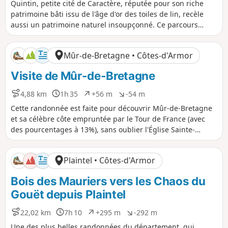
i
u
é
é
Quintin, petite cité de Caractère, réputée pour son riche
s
r
n
n
patrimoine bâti issu de l'âge d'or des toiles de lin, recèle
t
é
i
i
aussi un patrimoine naturel insoupçonné. Ce parcours
a
e
v
v
permet aux petits et aux grands de découvrir la ville avec
n
e
e
un nouveau regard sur sa nature et son petit patrimoine.
c
l
l
Mûr-de-Bretagne • Côtes-d'Armor
e
é
é
p
n
Visite de Mûr-de-Bretagne
o
é
s
g
i
a
4,88 km
1h 35
+56 m
-54 m
D
D
D
D
t
t
i
u
é
é
Cette randonnée est faite pour découvrir Mûr-de-Bretagne
i
i
s
r
n
n
et sa célèbre côte empruntée par le Tour de France (avec
f
f
t
é
i
i
des pourcentages à 13%), sans oublier l'Église Sainte-
a
e
v
v
Suzanne et bien d'autres choses à voir en déambulant dans
n
e
e
les rues.
c
l
l
Plaintel • Côtes-d'Armor
e
é
é
p
n
Bois des Mauriers vers les Chaos du
o
é
s
g
Gouët depuis Plaintel
i
a
t
t
22,02 km
7h 10
+295 m
-292 m
D
D
D
D
i
i
i
u
é
é
f
f
Une des plus belles randonnées du département, qui