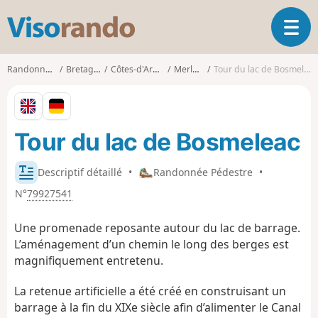
V
O
i
u
s
v
o
Randonnées
Bretagne
Côtes-d'Armor
Merléac
Tour du lac de Bosmeleac
r
r
i
a
r
n
l
d
Tour du lac de Bosmeleac
a
o
n
a
Descriptif détaillé
•
Randonnée Pédestre
•
v
N°
79927541
i
g
Une promenade reposante autour du lac de barrage.
a
t
L’aménagement d’un chemin le long des berges est
i
magnifiquement entretenu.
o
n
La retenue artificielle a été créé en construisant un
barrage à la fin du XIXe siècle afin d’alimenter le Canal