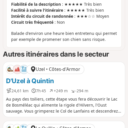
Fiabilité de la description
: ★★★★★ Très bien
Facilité à suivre l'itinéraire
: ★★★★★ Très bien
Intérêt du circuit de randonnée
: ★★★☆☆ Moyen
Circuit très fréquenté
: Non
Balade d'environ une heure bien entretenu qui permet
par exemple de promener son chien sans risque.
Autres itinéraires dans le secteur
Uzel • Côtes-d'Armor
D'Uzel à Quintin
24,61 km
7h 45
+249 m
-294 m
D
D
D
D
i
u
é
é
Au pays des toiliers, cette étape vous fera découvrir le Lac
s
r
n
n
de Bosméléac qui alimente la rigole d'Hilvern, l'Oust
t
é
i
i
sauvage. Vous grimperez le Col de Lanfains et descendrez
a
e
v
v
vers Quintin, sa vieille ville et son château.
n
e
e
c
l
l