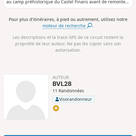
au camp préhistorique du Castel Finans avant de remonter
a
e
v
v
par le bois et de faire un retour sur Porz Braz.
n
e
e
c
l
l
Pour plus d'itinéraires, à pied ou autrement, utilisez notre
e
é
é
moteur de recherche
.
p
n
o
é
s
g
Les descriptions et la trace GPS de ce circuit restent la
i
a
propriété de leur auteur. Ne pas les copier sans son
t
t
autorisation.
i
i
f
f
AUTEUR
BVL28
11 Randonnées
Visorandonneur