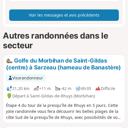
Voir les messages et avis précédents
Autres randonnées dans le
secteur
Golfe du Morbihan de Saint-Gildas
(centre) à Sarzeau (hameau de Banastère)
Visorandonneur
21,20 km
+11 m
-42 m
6h 05
Difficile
Départ à Saint-Gildas-de-Rhuys (Morbihan)
Étape 4 du tour de la presqu'île de Rhuys en 5 jours. Cette
jolie randonnée vous fera découvrir les belles plages de la
côte Sud de la presqu'île de Rhuys, avec possibilités de vous
baigner. Au large, vues sur les îles de Houat, Hoedic et Belle