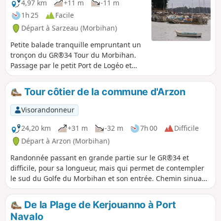
4,97 km
+11 m
-11 m
1h 25
Facile
Départ à Sarzeau (Morbihan)
Petite balade tranquille empruntant un
tronçon du GR®34 Tour du Morbihan.
Passage par le petit Port de Logéo et
retour par des chemins intérieurs.
Tour côtier de la commune d'Arzon
Visorandonneur
24,20 km
+31 m
-32 m
7h 00
Difficile
Départ à Arzon (Morbihan)
Randonnée passant en grande partie sur le GR®34 et
difficile, pour sa longueur, mais qui permet de contempler
le sud du Golfe du Morbihan et son entrée. Chemin sinuant
le long des nombreuses pointes découpant le nord de la
commune d'Arzon.
De la Plage de Kerjouanno à Port
Navalo