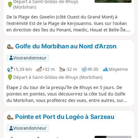
Départ à Saint-Gildas-de-Rhuys
(Morbihan)
De la Plage des Govelin (côté Ouest du Grand Mont) à
l'extrémité Est de la Plage de Kerjouanno. Vues sur l'océan
en direction des îles du Ponant, Hoedic, Houat et Belle-Île.
Randonnée sur sentier littoral et plages, donc avec
baignades possibles ! Le chemin étant bas, il est possible
Golfe du Morbihan au Nord d'Arzon
de passer du sentier à la plage quasiment tout le temps.
Prudence aux grandes marées et jours de mer agitée.
Visorandonneur
15,39 km
+32 m
-32 m
4h 30
Moyenne
Départ à Saint-Gildas-de-Rhuys (Morbihan)
Étape 2 du tour de la presqu'île de Rhuys en 5 jours. De
pointes en pointes, vous découvrirez la côte Sud du Golfe
du Morbihan, vous profiterez des vues, entre autres, sur
l'Île aux Moines, l'Île d'Ars et l'entrée du golfe, en traversant
des villages typiques, et en découvrant le riche patrimoine
Pointe et Port du Logéo à Sarzeau
mégalithique.
Visorandonneur