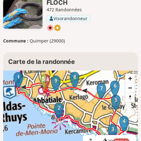
FLOCH
472 Randonnées
Visorandonneur
Commune :
Quimper (29000)
Carte de la randonnée
8
1
9
6
7
5
2
4
3