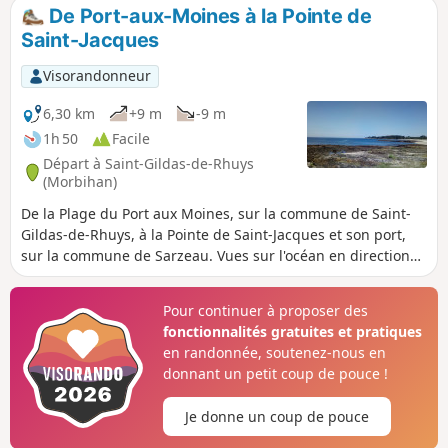
Île, ainsi que sur la presqu'île de Quiberon. Le Château de
De Port-aux-Moines à la Pointe de
Suscinio, domaine des ducs de Bretagne situé dans un
Saint-Jacques
espace naturel riche en biodiversité, est incontournable
dans le Morbihan.
Visorandonneur
6,30 km
+9 m
-9 m
1h 50
Facile
Départ à Saint-Gildas-de-Rhuys
(Morbihan)
De la Plage du Port aux Moines, sur la commune de Saint-
Gildas-de-Rhuys, à la Pointe de Saint-Jacques et son port,
sur la commune de Sarzeau. Vues sur l'océan en direction
des îles de Houat, Hoedic et Belle-Île. Belle randonnée en
bordure de nombreuses plages, donc avec baignades
Pour continuer à proposer des
possibles ! Sentier tout le long en cas de haute mer de
fonctionnalités gratuites et pratiques
grandes marées. Les jours de grands vents le trajet est très
en randonnée, soutenez-nous en
exposé.
donnant un petit coup de pouce !
Je donne un coup de pouce