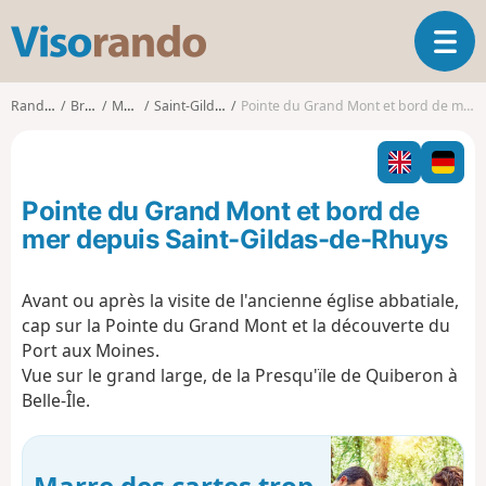
V
O
i
u
s
v
o
Randonnées
Bretagne
Morbihan
Saint-Gildas-de-Rhuys
Pointe du Grand Mont et bord de mer depuis Saint-Gildas-de-Rhuys
r
r
i
a
r
n
l
d
Pointe du Grand Mont et bord de
a
o
n
mer depuis Saint-Gildas-de-Rhuys
a
v
Avant ou après la visite de l'ancienne église abbatiale,
i
cap sur la Pointe du Grand Mont et la découverte du
g
a
Port aux Moines.
t
Vue sur le grand large, de la Presqu'ïle de Quiberon à
i
Belle-Île.
o
n
Marre des cartes trop