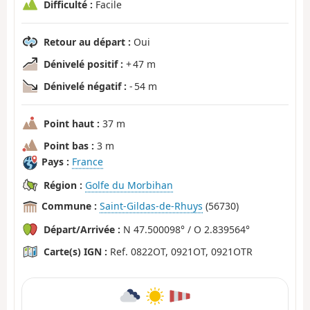
Difficulté :
Facile
Retour au départ :
Oui
Dénivelé positif :
+ 47 m
Dénivelé négatif :
- 54 m
Point haut :
37 m
Point bas :
3 m
Pays :
France
Région :
Golfe du Morbihan
Commune :
Saint-Gildas-de-Rhuys
(56730)
Départ/Arrivée :
N 47.500098° / O 2.839564°
Carte(s) IGN :
Ref. 0822OT, 0921OT, 0921OTR