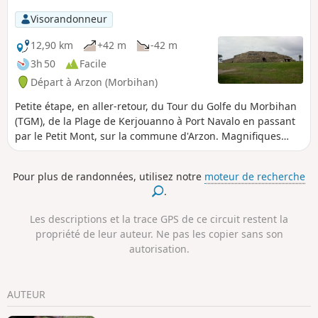
Visorandonneur
12,90 km
+42 m
-42 m
3h 50
Facile
Départ à Arzon (Morbihan)
Petite étape, en aller-retour, du Tour du Golfe du Morbihan
(TGM), de la Plage de Kerjouanno à Port Navalo en passant
par le Petit Mont, sur la commune d'Arzon. Magnifiques
vues sur le large, les îles du Ponant (Hoedic, Houat, Belle-
île) et l'entrée du Golfe. Baignades possibles sur la Plage du
Pour plus de randonnées, utilisez notre
moteur de recherche
Fogeo et de Port Sable. Attention aux hautes mers de
.
grandes marées, surtout par temps agité. Le sentier n'est
que peu abrité du vent.
Les descriptions et la trace GPS de ce circuit restent la
propriété de leur auteur. Ne pas les copier sans son
autorisation.
AUTEUR