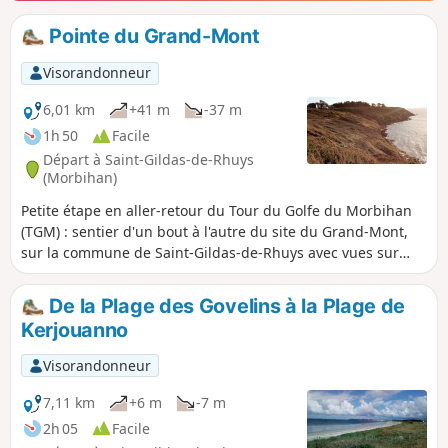
Pointe du Grand-Mont
Visorandonneur
6,01 km
+41 m
-37 m
1h 50
Facile
Départ à Saint-Gildas-de-Rhuys
(Morbihan)
Petite étape en aller-retour du Tour du Golfe du Morbihan
(TGM) : sentier d'un bout à l'autre du site du Grand-Mont,
sur la commune de Saint-Gildas-de-Rhuys avec vues sur
l'océan, Hoëdic, Houat, Quiberon et Belle-Île. Très belle
randonnée le long de la falaise.
De la Plage des Govelins à la Plage de
Kerjouanno
Visorandonneur
7,11 km
+6 m
-7 m
2h 05
Facile