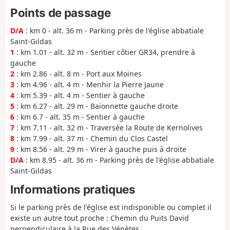
Points de passage
D/A
: km 0 - alt. 36 m - Parking près de l'église abbatiale
Saint-Gildas
1
: km 1.01 - alt. 32 m - Sentier côtier GR34, prendre à
gauche
2
: km 2.86 - alt. 8 m - Port aux Moines
3
: km 4.96 - alt. 4 m - Menhir la Pierre Jaune
4
: km 5.39 - alt. 4 m - Sentier à gauche
5
: km 6.27 - alt. 29 m - Baïonnette gauche droite
6
: km 6.7 - alt. 35 m - Sentier à gauche
7
: km 7.11 - alt. 32 m - Traversée la Route de Kernolives
8
: km 7.99 - alt. 37 m - Chemin du Clos Castel
9
: km 8.56 - alt. 29 m - Virer à gauche puis à droite
D/A
: km 8.95 - alt. 36 m - Parking près de l'église abbatiale
Saint-Gildas
Informations pratiques
Si le parking près de l'église est indisponible ou complet il
existe un autre tout proche : Chemin du Puits David
perpendiculaire à la Rue des Vénètes.