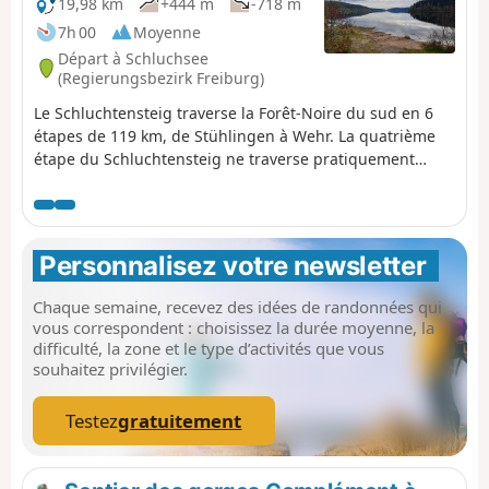
19,98 km
+444 m
-718 m
7h 00
Moyenne
Départ à Schluchsee
(Regierungsbezirk Freiburg)
Le Schluchtensteig traverse la Forêt-Noire du sud en 6
étapes de 119 km, de Stühlingen à Wehr. La quatrième
étape du Schluchtensteig ne traverse pratiquement
aucune gorge et est donc assez facile à parcourir. Il ne
faut toutefois pas sous-estimer le dénivelé, notamment
après l'Unterkrummenhof, où une longue montée attend
les randonneurs, et après St. Blasien, où la descente sur
Personnalisez votre newsletter 
la route forestière est longue et parfois assez raide. La
Forêt-Noire méridionale, avec ses fermes isolées, se
Chaque semaine, recevez des idées de randonnées qui
montre sous son meilleur jour lors de cette étape et offre
vous correspondent : choisissez la durée moyenne, la
régulièrement une vue sur les Alpes. À la fin, on peut
difficulté, la zone et le type d’activités que vous
admirer les cascades de Windeck au-dessus de St.
souhaitez privilégier.
Blasien. Grâce à une bonne desserte en bus, cette étape
peut aussi très bien se faire en une seule journée.
Testez
gratuitement