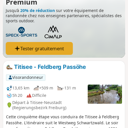
Premium
jusqu'à Albbruck où la rivière Alb se jette dans le Rhin. Sur
Jusqu’à
20% de réduction
sur votre équipement de
le trajet vous ferez étape à Sankt Blasien, ville remarquable
randonnée chez nos enseignes partenaires, spécialistes des
avec sa magnifique cathédrale et son cloitre.
sports outdoor.
Tester gratuitement
Titisee - Feldberg Passöhe
Visorandonneur
13,65 km
+509 m
-131 m
5h 20
Difficile
Départ à Titisee-Neustadt
(Regierungsbezirk Freiburg)
Cette cinquième étape vous conduira de Titisee à Feldberg
Passöhe. L'itinéraire suit le Westweg Schwartzwald. Le soir