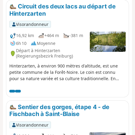
Circuit des deux lacs au départ de
Hinterzarten
Visorandonneur
16,92 km
+464 m
-381 m
6h 10
Moyenne
Départ à Hinterzarten
(Regierungsbezirk Freiburg)
Hinterzarten, à environ 900 mètres d'altitude, est une
petite commune de la Forêt-Noire. Le coin est connu
pour sa nature variée et sa culture traditionnelle. En
plus, la région a plein de sentiers de randonnée, dont
deux sentiers de grande randonnée, le Westweg et le
Querweg Freiburg-Bodensee.
Sentier des gorges, étape 4 - de
Fischbach à Saint-Blaise
Visorandonneur