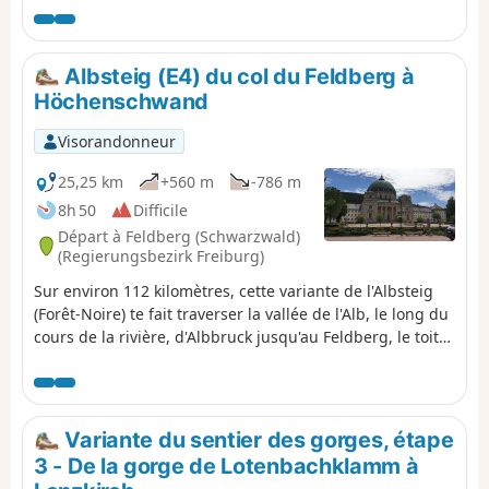
Noire. Vous profiterez d'un panorama à 360°. Le soir vous
visiterez la ville de Sankt Blasien avec son imposante
cathédrale, le dôme étant le troisième d'Europe.
Albsteig (E4) du col du Feldberg à
Höchenschwand
Visorandonneur
25,25 km
+560 m
-786 m
8h 50
Difficile
Départ à Feldberg (Schwarzwald)
(Regierungsbezirk Freiburg)
Sur environ 112 kilomètres, cette variante de l'Albsteig
(Forêt-Noire) te fait traverser la vallée de l'Alb, le long du
cours de la rivière, d'Albbruck jusqu'au Feldberg, le toit
de la Forêt-Noire du Sud. La quatrième étape part du col
du Feldberg et passe par Menzenschwand et St. Blasien
avant d'arriver à Höchenschwand. Elle est un peu plus
facile que les précédentes en termes de dénivelé.
Variante du sentier des gorges, étape
L'itinéraire est de l'Albsteig redescend ensuite vers la
3 - De la gorge de Lotenbachklamm à
vallée du Haut-Rhin.