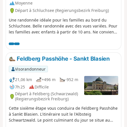
Moyenne
Départ à Schluchsee (Regierungsbezirk Freiburg)
Une randonnée idéale pour les familles au bord du
Schluchsee. Belle randonnée avec des vues variées. Pour
les familles avec enfants à partir de 10 ans. Ne convient
pas aux poussettes.
Feldberg Passhöhe - Sankt Blasien
Visorandonneur
21,06 km
+496 m
-952 m
7h 25
Difficile
Départ à Feldberg (Schwarzwald)
(Regierungsbezirk Freiburg)
Cette sixième étape vous conduira de Feldberg Passhöhe
à Sankt Blasien. L'itinéraire suit le l'Albsteig
Schwartzwald. Le point culminant du jour se situe au
Herzogenhorn, le troisième plus haut sommet de la Forêt