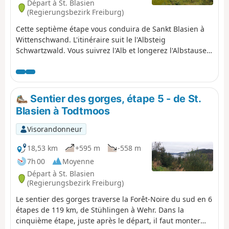
Départ à St. Blasien
(Regierungsbezirk Freiburg)
Cette septième étape vous conduira de Sankt Blasien à
Wittenschwand. L'itinéraire suit le l'Albsteig
Schwartzwald. Vous suivrez l'Alb et longerez l'Albstausee
jusqu'au barrage. Le soir vous ferez étape dans le
charmant village de Wittenschwand.
Sentier des gorges, étape 5 - de St.
Blasien à Todtmoos
Visorandonneur
18,53 km
+595 m
-558 m
7h 00
Moyenne
Départ à St. Blasien
(Regierungsbezirk Freiburg)
Le sentier des gorges traverse la Forêt-Noire du sud en 6
étapes de 119 km, de Stühlingen à Wehr. Dans la
cinquième étape, juste après le départ, il faut monter