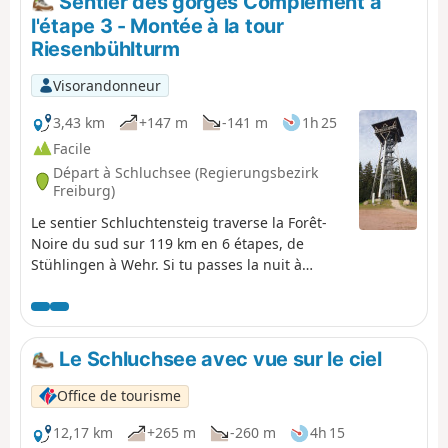
Sentier des gorges Complément à
l'étape 3 - Montée à la tour
Riesenbühlturm
Visorandonneur
3,43 km
+147 m
-141 m
1h 25
Facile
Départ à Schluchsee (Regierungsbezirk
Freiburg)
Le sentier Schluchtensteig traverse la Forêt-
Noire du sud sur 119 km en 6 étapes, de
Stühlingen à Wehr. Si tu passes la nuit à
Schluchsee entre les étapes 3 et 4, ne manque
pas de monter à la tour Riesenbühlturm pour
profiter de la vue magnifique sur Schluchsee
et les Alpes.
Le Schluchsee avec vue sur le ciel
Office de tourisme
12,17 km
+265 m
-260 m
4h 15