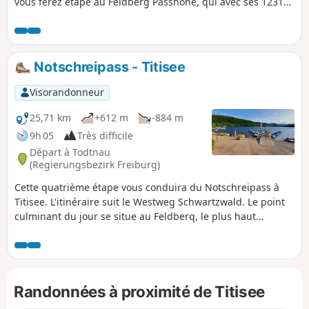
vous ferez étape au Feldberg Passhöhe, qui avec ses 1231m
d'altitude, est le deuxième col de montagne le plus élevé
d'Allemagne.
Notschreipass - Titisee
Visorandonneur
25,71 km
+612 m
-884 m
9h 05
Très difficile
Départ à Todtnau
(Regierungsbezirk Freiburg)
Cette quatrième étape vous conduira du Notschreipass à
Titisee. L'itinéraire suit le Westweg Schwartzwald. Le point
culminant du jour se situe au Feldberq, le plus haut
sommet de la Forêt Noire. Vous profiterez d'un panorama
jusqu'au Mont Blanc. Le soir vous apprécierez la promenade
au bord du lac de l'agréable station balnéaire de Titisee.
Randonnées à proximité de Titisee