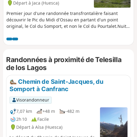
Départ à Jaca (Huesca)
Premier jour d'une randonnée transfrontalière faisant
découvrir le Pic du Midi d'Ossau en partant d'un point
original, le Col du Somport, et non le Col du Pourtalet.Nuit
obligatoire au Refuge de Pombie, pensez à réserver.
Randonnées à proximité de Telesilla
de los Lagos
Chemin de Saint-Jacques, du
Somport à Canfranc
Visorandonneur
7,07 km
+48 m
-482 m
2h 10
Facile
Départ à Aísa (Huesca)