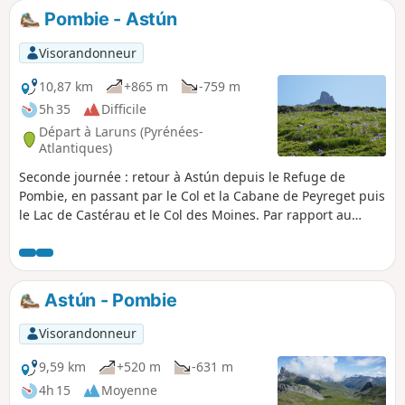
Pombie - Astún
Visorandonneur
10,87 km
+865 m
-759 m
5h 35
Difficile
Départ à Laruns (Pyrénées-
Atlantiques)
Seconde journée : retour à Astún depuis le Refuge de
Pombie, en passant par le Col et la Cabane de Peyreget puis
le Lac de Castérau et le Col des Moines. Par rapport au
premier jour, les dénivellations s'avèrent un peu plus fortes,
la remontée finale fait près de 520 m. L'ambiance est
différente : pas de crêtes mais des lacs et des vallons !
Astún - Pombie
Visorandonneur
9,59 km
+520 m
-631 m
4h 15
Moyenne