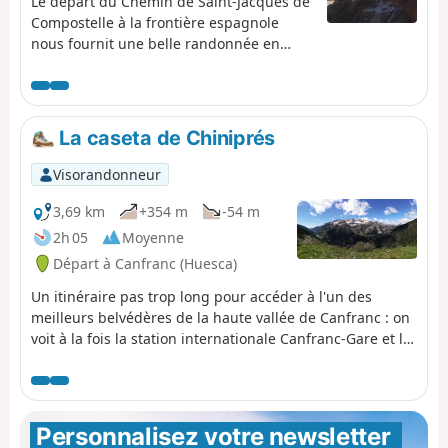
Le départ du Chemin de Saint-Jacques de
Compostelle à la frontière espagnole
nous fournit une belle randonnée en
cadre montagnard, presque entièrement
en descente et sans aucune difficulté. Les
randonneurs pourront laisser le véhicule
au départ ou à l'arrivée, car des bus
La caseta de Chiniprés
français ou espagnols font régulièrement
le trajet de Canfranc au Col du Somport.
Visorandonneur
Ou même venir de Bedous en bus et
repartir de même.
3,69 km
+354 m
-54 m
2h 05
Moyenne
Départ à Canfranc (Huesca)
Un itinéraire pas trop long pour accéder à l'un des
meilleurs belvédères de la haute vallée de Canfranc : on
voit à la fois la station internationale Canfranc-Gare et la
station de ski de Candanchú.
Personnalisez votre newsletter 