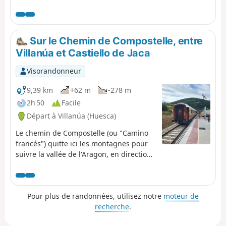
que le parcours de la haute vallée d'Aspe par les
randonneurs et pèlerins (GR®65), sont achevés et
permettent maintenant de découvrir ce site exceptionnel
dans les meilleures conditions de vue et de sécurité.
Sur le Chemin de Compostelle, entre
Profitons-en !
Villanúa et Castiello de Jaca
Visorandonneur
9,39 km
+62 m
-278 m
2h 50
Facile
Départ à Villanúa (Huesca)
Le chemin de Compostelle (ou "Camino
francés") quitte ici les montagnes pour
suivre la vallée de l'Aragon, en direction
de la ville-étape de Jaca. Entre les deux
villages mentionnés, un parcours facile
mais pittoresque, avec de belles vues
Pour plus de randonnées, utilisez notre
moteur de
sur les pics et les forêts … et un train
recherche
.
commode pour revenir à son point de
départ. L'itinéraire peut aisément être