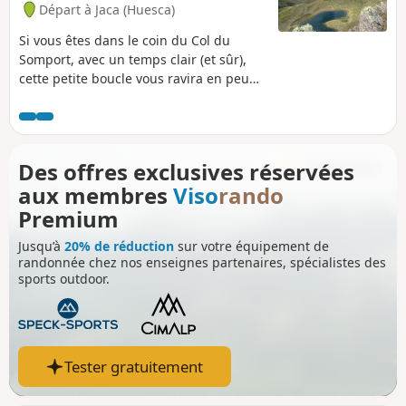
Départ à Jaca (Huesca)
Si vous êtes dans le coin du Col du
Somport, avec un temps clair (et sûr),
cette petite boucle vous ravira en peu
de temps. Grâce au télésiège, vous
parvenez rapidement à pied d'œuvre, et
le parcours de crêtes vous permettra
d'admirer les environs, tout à loisirs, de
Des offres exclusives réservées
manière originale. Itinéraire non balisé,
aux membres
Viso
rando
mais bien tracé.
Premium
Jusqu’à
20% de réduction
sur votre équipement de
randonnée chez nos enseignes partenaires, spécialistes des
sports outdoor.
Tester gratuitement