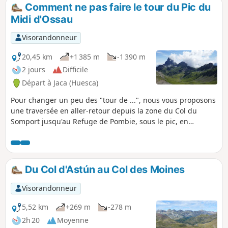
Comment ne pas faire le tour du Pic du
Midi d'Ossau
Visorandonneur
20,45 km
+1 385 m
-1 390 m
2 jours
Difficile
Départ à Jaca (Huesca)
Pour changer un peu des "tour de ...", nous vous proposons
une traversée en aller-retour depuis la zone du Col du
Somport jusqu'au Refuge de Pombie, sous le pic, en
empruntant des chemins différents à l'aller et au retour.
Randonnée transfrontalière sur deux jours, délaissant
volontairement les zones sur fréquentées, Col du Pourtalet,
Ayous, Lac de Bious-Artigues etc... Le premier jour est très
Du Col d'Astún au Col des Moines
aérien : arêtes herbeuses, le second davantage : vallons
fleuris. Des vues magnifiques.
Visorandonneur
5,52 km
+269 m
-278 m
2h 20
Moyenne