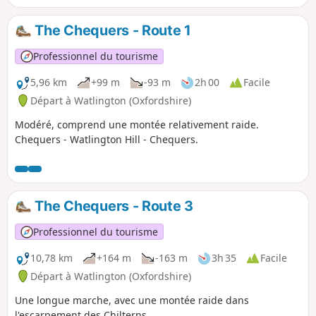
The Chequers - Route 1
Professionnel du tourisme
5,96 km
+99 m
-93 m
2h 00
Facile
Départ à Watlington (Oxfordshire)
Modéré, comprend une montée relativement raide.
Chequers - Watlington Hill - Chequers.
The Chequers - Route 3
Professionnel du tourisme
10,78 km
+164 m
-163 m
3h 35
Facile
Départ à Watlington (Oxfordshire)
Une longue marche, avec une montée raide dans
l'escarpement des Chilterns.