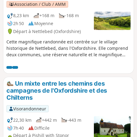
Association / Club / AMM
8,23 km
+168 m
-168 m
2h 50
Moyenne
Départ à Nettlebed (Oxfordshire)
Cette magnifique randonnée est centrée sur le village
historique de Nettlebed, dans l'Oxfordshire. Elle comprend
deux communes, une réserve naturelle et le magnifique
paysage des Chilterns, avec ses forêts de hêtres, ses
prairies calcaires et sa faune riche.
Un mixte entre les chemins des
campagnes de l'Oxfordshire et des
Chilterns
Visorandonneur
22,30 km
+442 m
-443 m
7h 40
Difficile
Départ à Pishill with Stonor