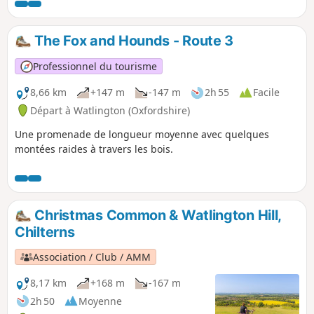
The Fox and Hounds - Route 3
Professionnel du tourisme
8,66 km
+147 m
-147 m
2h 55
Facile
Départ à Watlington (Oxfordshire)
Une promenade de longueur moyenne avec quelques
montées raides à travers les bois.
Christmas Common & Watlington Hill,
Chilterns
Association / Club / AMM
8,17 km
+168 m
-167 m
2h 50
Moyenne