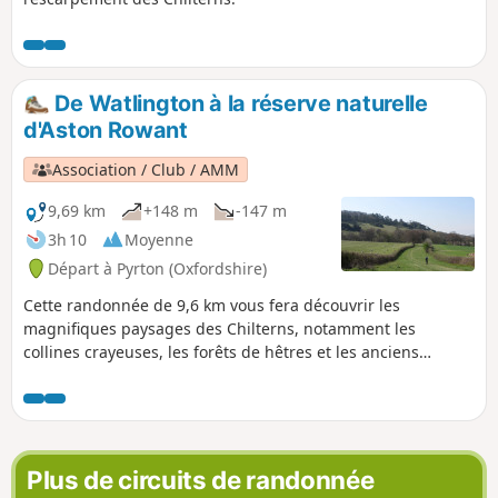
De Watlington à la réserve naturelle
d'Aston Rowant
Association / Club / AMM
9,69 km
+148 m
-147 m
3h 10
Moyenne
Départ à Pyrton (Oxfordshire)
Cette randonnée de 9,6 km vous fera découvrir les
magnifiques paysages des Chilterns, notamment les
collines crayeuses, les forêts de hêtres et les anciens
sentiers. Elle suit une partie du Ridgeway National Trail et
longe la réserve naturelle nationale d'Aston Rowant,
perchée au sommet de la colline, qui offre une vue
imprenable sur la vallée de l'Oxfordshire. La ville historique
de Watlington mérite le détour au retour. Promenade
Plus de circuits de randonnée
modérée sur des chemins et des sentiers non goudronnés