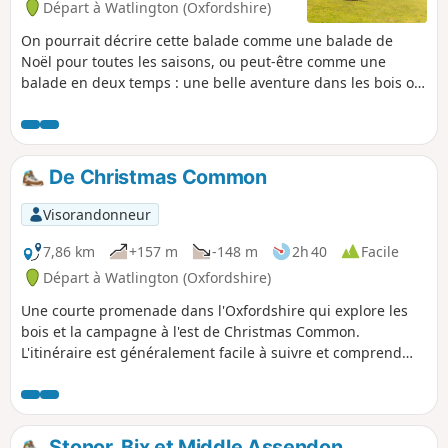
Départ à Watlington (Oxfordshire)
On pourrait décrire cette balade comme une balade de
Noël pour toutes les saisons, ou peut-être comme une
balade en deux temps : une belle aventure dans les bois ou
une aventure à couper le souffle au sommet d'une colline. À
toi de choisir.
De Christmas Common
Visorandonneur
7,86 km
+157 m
-148 m
2h 40
Facile
Départ à Watlington (Oxfordshire)
Une courte promenade dans l'Oxfordshire qui explore les
bois et la campagne à l'est de Christmas Common.
L'itinéraire est généralement facile à suivre et comprend
des sections de l'Oxfordshire Way et du Chiltern Way.
Stonor, Bix et Middle Assendon