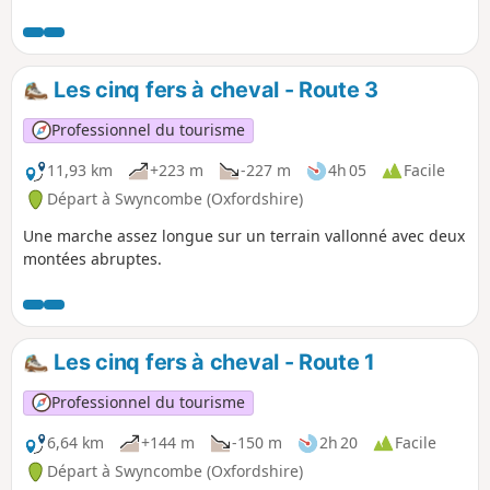
Les cinq fers à cheval - Route 3
Professionnel du tourisme
11,93 km
+223 m
-227 m
4h 05
Facile
Départ à Swyncombe (Oxfordshire)
Une marche assez longue sur un terrain vallonné avec deux
montées abruptes.
Les cinq fers à cheval - Route 1
Professionnel du tourisme
6,64 km
+144 m
-150 m
2h 20
Facile
Départ à Swyncombe (Oxfordshire)