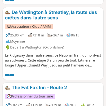
De Watlington à Streatley, la route des
crêtes dans l'autre sens
Association / Club / AMM
25,80 km
+318 m
-367 m
8h 15
Moyenne
Départ à Watlington (Oxfordshire)
Le Ridgeway dans l'autre sens. Le National Trail, du nord-est
au sud-ouest. Cette étape 3 a un peu de tout. L'itinéraire
longe l'Upper Icknield Way jusqu'au petit hameau de
Swyncombe. Il traverse ensuite le Chiltern Way en direction
du village de Nuffield. L'itinéraire emprunte ensuite un
étroit sentier isolé le long de l'ancien Grim's Ditch avant
d'atteindre la Tamise. Sur la rive opposée se trouve un autre
The Fat Fox Inn - Route 2
sentier national, le Thames Path.
Professionnel du tourisme
5,82 km
+129 m
-129 m
2h 00
Facile