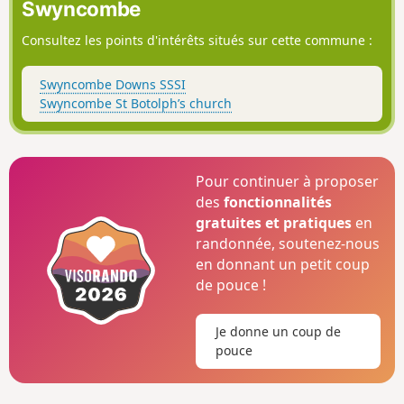
Swyncombe
avec deux longues montées raides. Cette promenade
comporte deux échaliers et 10 barrières.
Consultez les points d'intérêts situés sur cette commune :
Swyncombe Downs SSSI
Swyncombe St Botolph’s church
Pour continuer à proposer
des
fonctionnalités
gratuites et pratiques
en
randonnée, soutenez-nous
en donnant un petit coup
de pouce !
Je donne un coup de
pouce