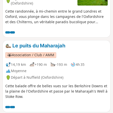
(Oxfordshire)
Cette randonnée, à mi-chemin entre le grand Londres et
Oxford, vous plonge dans les campagnes de l'Oxfordshire
et des Chilterns, un véritable paradis bucolique pour
randonneurs. Ici, au milieu du mois de janvier, fleurissent
non seulement perce-neige mais aussi déjà quelques
anémones. Changement climatique ? Au départ du parking
privé (mais toutefois autorisé et gratuit si vous désirez y
Le puits du Maharajah
démarrer une randonnée) de la Parish Church du hameau
de Pishill, le parcours grimpe dans les campagnes et forêts
Association / Club / AMM
de cette région attrayante et bien vallonnée. De jolis
panoramas !
14,19 km
+190 m
-193 m
4h 35
Moyenne
Départ à Nuffield (Oxfordshire)
Cette balade offre de belles vues sur les Berkshire Downs et
la plaine de l'Oxfordshire et passe par le Maharajah's Well à
Stoke Row.