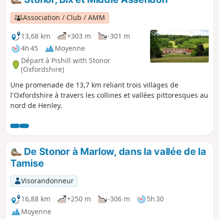
Association / Club / AMM
13,68 km
+303 m
-301 m
4h 45
Moyenne
Départ à Pishill with Stonor
(Oxfordshire)
Une promenade de 13,7 km reliant trois villages de
l'Oxfordshire à travers les collines et vallées pittoresques au
nord de Henley.
De Stonor à Marlow, dans la vallée de la
Tamise
Visorandonneur
16,88 km
+250 m
-306 m
5h 30
Moyenne