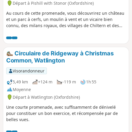
Départ à Pishill with Stonor (Oxfordshire)
Au cours de cette promenade, vous découvrirez un château
et un parc à cerfs, un moulin à vent et un vicaire bien
connu, des milans royaux, des villages de Chiltern et des
vues panoramiques sur l'hospitalité, ainsi qu'une ville de
régates.
Circulaire de Ridgeway à Christmas
Common, Watlington
Visorandonneur
5,49 km
+124 m
-119 m
1h 55
Moyenne
Départ à Watlington (Oxfordshire)
Une courte promenade, avec suffisamment de dénivelé
pour constituer un bon exercice, et récompensée par de
belles vues.