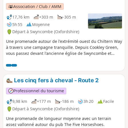
Association / Club / AMM
17,76 km
+303 m
-305 m
5h 55
Moyenne
Départ à Swyncombe (Oxfordshire)
Une promenade autour de l'extrémité ouest du Chiltern Way
à travers une campagne tranquille. Depuis Cookley Green,
vous passez devant l'ancienne église de Swyncombe et
traversez les Swyncombe Downs voisines, qui offrent une
vue imprenable sur les Chilterns et la vallée de la Tamise.
Après avoir atteint Ewelme, vous revenez par un ancien
chemin de transhumance.
Les cinq fers à cheval - Route 2
Professionnel du tourisme
9,98 km
+177 m
-186 m
3h 20
Facile
Départ à Swyncombe (Oxfordshire)
Une promenade de longueur moyenne avec un terrain
assez vallonné autour du pub The Five Horseshoes.