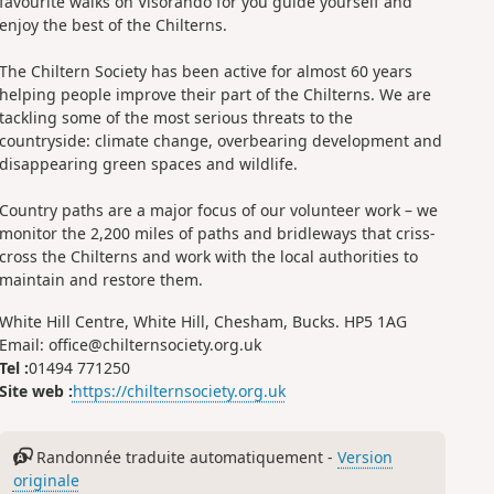
favourite walks on Visorando for you guide yourself and
enjoy the best of the Chilterns.
The Chiltern Society has been active for almost 60 years
helping people improve their part of the Chilterns. We are
tackling some of the most serious threats to the
countryside: climate change, overbearing development and
disappearing green spaces and wildlife.
Country paths are a major focus of our volunteer work – we
monitor the 2,200 miles of paths and bridleways that criss-
cross the Chilterns and work with the local authorities to
maintain and restore them.
White Hill Centre, White Hill, Chesham, Bucks. HP5 1AG
Email: office@chilternsociety.org.uk
Tel :
01494 771250
Site web :
https://chilternsociety.org.uk
Randonnée traduite automatiquement -
Version
originale