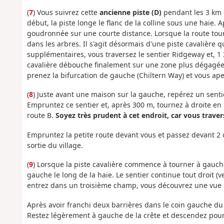
(
7
) Vous suivrez cette
ancienne piste (D)
pendant les 3 km 
début, la piste longe le flanc de la colline sous une haie. A
goudronnée sur une courte distance. Lorsque la route tour
dans les arbres. Il s'agit désormais d'une piste cavalière 
supplémentaires, vous traversez le sentier Ridgeway et, 1 3
cavalière débouche finalement sur une zone plus dégagée, 
prenez la bifurcation de gauche (Chiltern Way) et vous a
(
8
) Juste avant une maison sur la gauche, repérez un sent
Empruntez ce sentier et, après 300 m, tournez à droite en 
route B.
Soyez très prudent à cet endroit, car vous traver
Empruntez la petite route devant vous et passez devant 2 o
sortie du village.
(
9
) Lorsque la piste cavalière commence à tourner à gauche,
gauche le long de la haie. Le sentier continue tout droit (
entrez dans un troisième champ, vous découvrez une vue
Après avoir franchi deux barrières dans le coin gauche 
Restez légèrement à gauche de la crête et descendez pour