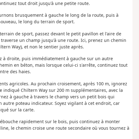
ntinuez tout droit jusqu'à une petite route.
 tournons brusquement à gauche le long de la route, puis à
uveau, le long du terrain de sport.
rrain de sport, passez devant le petit pavillon et l'aire de
t traverse un champ jusqu'à une route. Ici, prenez un chemin
tern Way), et non le sentier juste après.
ez à droite, puis immédiatement à gauche sur un autre
hemin en béton, mais lorsque celui-ci s'arrête, continuez tout
ntre des haies.
ents agricoles. Au prochain croisement, après 100 m, ignorez
ite indiqué Chiltern Way sur 200 m supplémentaires, avec la
ournez à gauche à travers le champ vers un petit bois qui
utre poteau indicateur. Soyez vigilant à cet endroit, car
qué sur la carte.
débouche rapidement sur le bois, puis continuez à monter
olline, le chemin croise une route secondaire où vous tournez à