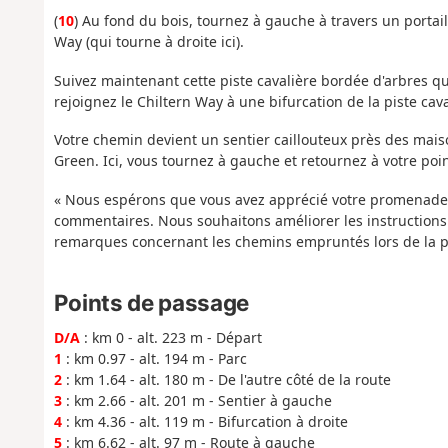
(
10
) Au fond du bois, tournez à gauche à travers un portai
Way (qui tourne à droite ici).
Suivez maintenant cette piste cavalière bordée d'arbres qu
rejoignez le Chiltern Way à une bifurcation de la piste cav
Votre chemin devient un sentier caillouteux près des mais
Green. Ici, vous tournez à gauche et retournez à votre poin
« Nous espérons que vous avez apprécié votre promenade. 
commentaires. Nous souhaitons améliorer les instructions o
remarques concernant les chemins empruntés lors de la 
Points de passage
D/A
: km 0 - alt. 223 m - Départ
1
: km 0.97 - alt. 194 m - Parc
2
: km 1.64 - alt. 180 m - De l'autre côté de la route
3
: km 2.66 - alt. 201 m - Sentier à gauche
4
: km 4.36 - alt. 119 m - Bifurcation à droite
5
: km 6.62 - alt. 97 m - Route à gauche