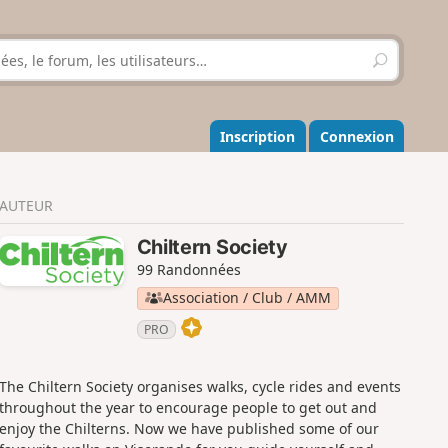
R
e
c
h
e
Inscription
Connexion
r
c
h
AUTEUR
e
r
Chiltern Society
99 Randonnées
Association / Club / AMM
PRO
The Chiltern Society organises walks, cycle rides and events
throughout the year to encourage people to get out and
enjoy the Chilterns. Now we have published some of our