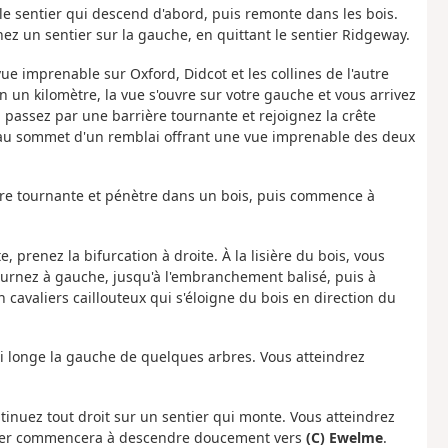
z le sentier qui descend d'abord, puis remonte dans les bois.
z un sentier sur la gauche, en quittant le sentier Ridgeway.
e imprenable sur Oxford, Didcot et les collines de l'autre
on un kilomètre, la vue s'ouvre sur votre gauche et vous arrivez
, passez par une barrière tournante et rejoignez la crête
au sommet d'un remblai offrant une vue imprenable des deux
ière tournante et pénètre dans un bois, puis commence à
 prenez la bifurcation à droite. À la lisière du bois, vous
ournez à gauche, jusqu'à l'embranchement balisé, puis à
 cavaliers caillouteux qui s'éloigne du bois en direction du
 longe la gauche de quelques arbres. Vous atteindrez
inuez tout droit sur un sentier qui monte. Vous atteindrez
ntier commencera à descendre doucement vers
(C) Ewelme
.