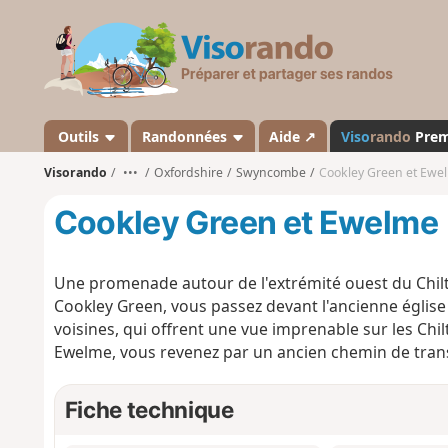
V
i
s
o
r
a
Outils
Randonnées
Aide ↗
Viso
rando
Pre
n
Visorando
•••
Oxfordshire
Swyncombe
Cookley Green et Ewe
d
o
Cookley Green et Ewelme
Une promenade autour de l'extrémité ouest du Chil
Cookley Green, vous passez devant l'ancienne égli
voisines, qui offrent une vue imprenable sur les Chilt
Ewelme, vous revenez par un ancien chemin de tra
Fiche technique