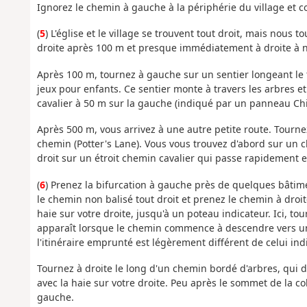
Ignorez le chemin à gauche à la périphérie du village et co
(
5
) L'église et le village se trouvent tout droit, mais nous
droite après 100 m et presque immédiatement à droite à no
Après 100 m, tournez à gauche sur un sentier longeant le te
jeux pour enfants. Ce sentier monte à travers les arbres e
cavalier à 50 m sur la gauche (indiqué par un panneau Chil
Après 500 m, vous arrivez à une autre petite route. Tourn
chemin (Potter's Lane). Vous vous trouvez d'abord sur un c
droit sur un étroit chemin cavalier qui passe rapidement e
(
6
) Prenez la bifurcation à gauche près de quelques bâtim
le chemin non balisé tout droit et prenez le chemin à dro
haie sur votre droite, jusqu'à un poteau indicateur. Ici, t
apparaît lorsque le chemin commence à descendre vers un a
l'itinéraire emprunté est légèrement différent de celui indi
Tournez à droite le long d'un chemin bordé d'arbres, qui 
avec la haie sur votre droite. Peu après le sommet de la c
gauche.