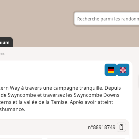
mium
lme
tern Way à travers une campagne tranquille. Depuis
se de Swyncombe et traversez les Swyncombe Downs
erns et la vallée de la Tamise. Après avoir atteint
nshumance.
n°
88918749