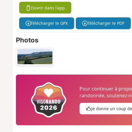
Ouvrir dans l'app
Télécharger le GPX
Télécharger le PDF
Photos
Pour continuer à prop
randonnée, soutenez-no
Je donne un coup d