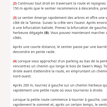
(
2
) Continuez tout droit en traversant la route et rejoigne
150 m après que le sentier recommence à descendre, prene
(
3
) Le sentier émerge rapidement des arbres et offre une vu
côté de la Tamise. Suivez la crête vers l'ouest. Après envir
à une bifurcation balisée. Prenez la bifurcation de gauche
herbeuse dégagée
(B)
. Vous pouvez maintenant marcher 
côtés.
Après une courte distance, le sentier passe par une barr
descendre en pente raide.
(
4
) Lorsque vous approchez d'un parking au bas de la pente,
rencontrez un chemin qui longe le bois (le Swan's Way). T
droite avant d'atteindre la route, en empruntant un chemin
nord-ouest.
Après 200 m, tournez à gauche sur un chemin herbeux qui
rapidement une petite route où vous tournerez à droite.
Lorsque la petite route commence à tourner à gauche, cont
rapidement le sommet et, après un certain temps, le se