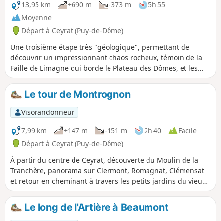
13,95 km
+690 m
-373 m
5h 55
Moyenne
Départ à Ceyrat (Puy-de-Dôme)
Une troisième étape très "géologique", permettant de
découvrir un impressionnant chaos rocheux, témoin de la
Faille de Limagne qui borde le Plateau des Dômes, et les
petites gorges de l'Artière. L'itinéraire permet aussi de
poursuivre la découverte de Ceyrat par la visite de son
Le tour de Montrognon
deuxième bourg ancien, Boisséjour.
Visorandonneur
7,99 km
+147 m
-151 m
2h 40
Facile
Départ à Ceyrat (Puy-de-Dôme)
À partir du centre de Ceyrat, découverte du Moulin de la
Tranchère, panorama sur Clermont, Romagnat, Clémensat
et retour en cheminant à travers les petits jardins du vieux
bourg.
Le long de l'Artière à Beaumont