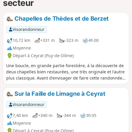
secteur
Chapelles de Thèdes et de Berzet
Visorandonneur
10,72 km
+331 m
-323 m
4h 00
Moyenne
Départ à Ceyrat (Puy-de-Dôme)
Une boucle, en grande partie forestière, à la découverte de
deux chapelles bien restaurées, une très originale et l'autre
plus classique. Avant d'envisager de faire cette randonnée,
assurez-vous du programme des activités du circuit
automobile de Charade et reportez-la s'il y a le moindre
Sur la Faille de Limagne à Ceyrat
évènement prévu : très fortes nuisances sonores.
Visorandonneur
7,40 km
+340 m
-344 m
3h 05
Moyenne
Départ à Ceyrat (Puy-de-Dôme)