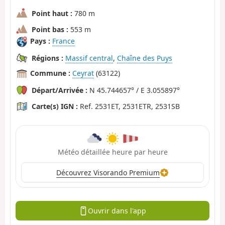
Point haut :
780 m
Point bas :
553 m
Pays :
France
Régions :
Massif central
,
Chaîne des Puys
Commune :
Ceyrat
(63122)
Départ/Arrivée :
N 45.744657° / E 3.055897°
Carte(s) IGN :
Ref. 2531ET, 2531ETR, 2531SB
Météo détaillée heure par heure
Découvrez Visorando Premium
Ouvrir dans l'app