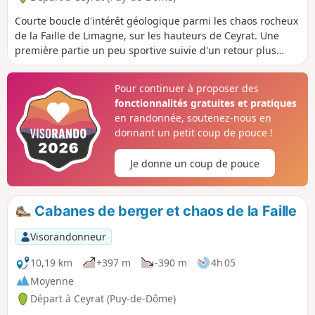
Courte boucle d'intérêt géologique parmi les chaos rocheux
de la Faille de Limagne, sur les hauteurs de Ceyrat. Une
première partie un peu sportive suivie d'un retour plus
tranquille avec un passage dans le vieux bourg de
Boisséjour. MaJ 2025 : Attention ! boucle rendue
Pour continuer à proposer des
momentanément impossible à cause d'un éboulement
fonctionnalités gratuites et pratiques
entre (D) et (1).
en randonnée, soutenez-nous en
donnant un petit coup de pouce !
Je donne un coup de pouce
Cabanes de berger et chaos de la Faille
Visorandonneur
10,19 km
+397 m
-390 m
4h 05
Moyenne
Départ à Ceyrat (Puy-de-Dôme)