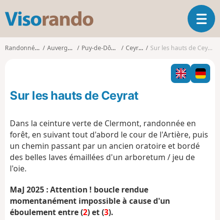
V
O
i
u
s
v
o
Randonnées
Auvergne
Puy-de-Dôme
Ceyrat
Sur les hauts de Ceyrat
r
r
i
a
r
n
l
d
Sur les hauts de Ceyrat
a
o
n
a
Dans la ceinture verte de Clermont, randonnée en
v
forêt, en suivant tout d'abord le cour de l'Artière, puis
i
un chemin passant par un ancien oratoire et bordé
g
des belles laves émaillées d'un arboretum / jeu de
a
t
l'oie.
i
o
MaJ 2025 : Attention ! boucle rendue
n
momentanément impossible à cause d'un
éboulement entre (
2
) et (
3
).