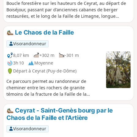
Boucle forestière sur les hauteurs de Ceyrat, au départ de
Boiséjour, passant par d'anciennes cabanes de berger
restaurées, et le long de la Faille de Limagne, longue
cassure du Plateau des Dôme dont il reste des vestiges :
d'énormes blocs rocheux. MaJ 2025 : Attention ! boucle
Le Chaos de la Faille
rendue momentanément impossible à cause d'un
éboulement entre (11) et (12).
Visorandonneur
8,07 km
+302 m
-301 m
3h 10
Moyenne
Départ à Ceyrat (Puy-de-Dôme)
Ce parcours permet au randonneur de
cheminer entre les rochers de granite
témoins de la fracture de la Faille de la
Limagne inscrite au patrimoine mondial de
l'UNESCO en 2018.
Ceyrat - Saint-Genès bourg par le
Chaos de la Faille et l'Artière
Visorandonneur