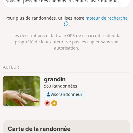
souvent possible des chemins et sentiers, avec quelques
portions de rues. Nombreux cheminements en sous-bois et
le long de l'Artière, passages par le Moulin de la Tranchère,
Pour plus de randonnées, utilisez notre
moteur de recherche
la tour de Montrognon, le vieux bourg de Ceyrat et
.
l'ancienne carrière de Beaumont. MaJ 2025 : Attention !
boucle rendue momentanément impossible à cause d'un
Les descriptions et la trace GPS de ce circuit restent la
éboulement entre (10) et (11).
propriété de leur auteur. Ne pas les copier sans son
autorisation.
AUTEUR
grandin
560 Randonnées
Visorandonneur
Carte de la randonnée