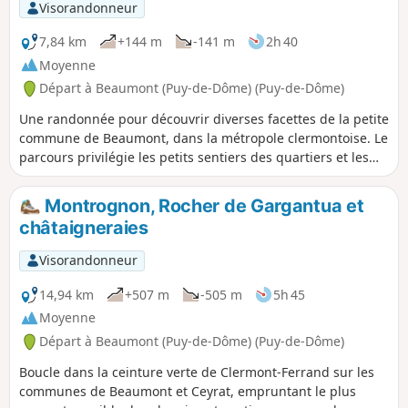
Visorandonneur
7,84 km
+144 m
-141 m
2h 40
Moyenne
Départ à Beaumont (Puy-de-Dôme) (Puy-de-Dôme)
Une randonnée pour découvrir diverses facettes de la petite
commune de Beaumont, dans la métropole clermontoise. Le
parcours privilégie les petits sentiers des quartiers et les
ruelles discrètes de l'ancien bourg vigneron et fait la part
belle à la petite rivière Artière qui traverse le village.
Montrognon, Rocher de Gargantua et
châtaigneraies
Visorandonneur
14,94 km
+507 m
-505 m
5h 45
Moyenne
Départ à Beaumont (Puy-de-Dôme) (Puy-de-Dôme)
Boucle dans la ceinture verte de Clermont-Ferrand sur les
communes de Beaumont et Ceyrat, empruntant le plus