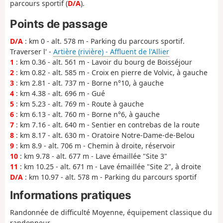
parcours sportif (
D/A
).
Points de passage
D/A
: km 0 - alt. 578 m - Parking du parcours sportif.
Traverser l' -
Artière (rivière) - Affluent de l'Allier
1
: km 0.36 - alt. 561 m - Lavoir du bourg de Boisséjour
2
: km 0.82 - alt. 585 m - Croix en pierre de Volvic, à gauche
3
: km 2.81 - alt. 737 m - Borne n°10, à gauche
4
: km 4.38 - alt. 696 m - Gué
5
: km 5.23 - alt. 769 m - Route à gauche
6
: km 6.13 - alt. 760 m - Borne n°6, à gauche
7
: km 7.16 - alt. 640 m - Sentier en contrebas de la route
8
: km 8.17 - alt. 630 m - Oratoire Notre-Dame-de-Belou
9
: km 8.9 - alt. 706 m - Chemin à droite, réservoir
10
: km 9.78 - alt. 677 m - Lave émaillée "Site 3"
11
: km 10.25 - alt. 671 m - Lave émaillée "Site 2", à droite
D/A
: km 10.97 - alt. 578 m - Parking du parcours sportif
Informations pratiques
Randonnée de difficulté Moyenne, équipement classique du
randonneur