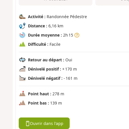
Activité :
Randonnée Pédestre
Distance :
6,16 km
Durée moyenne :
2h 15
Difficulté :
Facile
Retour au départ :
Oui
Dénivelé positif :
+ 170 m
Dénivelé négatif :
- 161 m
Point haut :
278 m
Point bas :
139 m
Ouvrir dans l'app