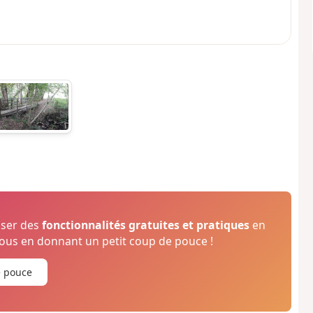
oser des
fonctionnalités gratuites et pratiques
en
us en donnant un petit coup de pouce !
e pouce