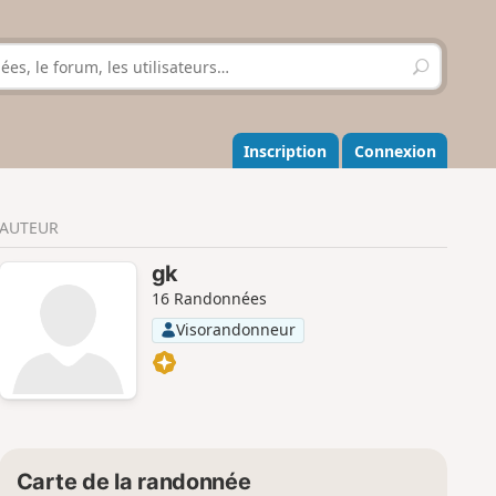
R
e
c
h
e
Inscription
Connexion
r
c
h
AUTEUR
e
r
gk
16 Randonnées
Visorandonneur
Carte de la randonnée