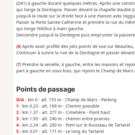
(D41) à gauche durant quelques mètres. Après une constru
qui longe la Dordogne. Passer devant la chapelle double (c
jusqu'à la route sur la droite face à une maison avec loggi
Passer la Porte Sainte-Catherine et prendre la rue du même
qui longe l'édifice à main gauche.
Descendre jusqu'à la Dordogne puis emprunter la passerell
(
6
) Après avoir profité des jolis points de vue sur Beaulieu,
Continuer à suivre la rive de la Dordogne et passer devant
(
7
) Prendre la venelle, à gauche, entre les maisons et rejo
part à gauche en sous-bois, qui rejoint le Champ de Mars 
Points de passage
D/A
: km 0 - alt. 153 m - Champ de Mars - Parking
1
: km 0.23 - alt. 169 m - Chemin possible
2
: km 1.37 - alt. 277 m - Cimetière - Point haut
3
: km 1.93 - alt. 240 m - chemin entre prairies
4
: km 2.24 - alt. 200 m - Pont sur le Ruisseau de Tartarel
5
: km 3.01 - alt. 171 m - Le long du Tartarel