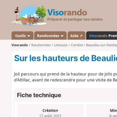
V
i
s
o
r
a
Outils
Randonnées
Aide ↗
Viso
rando
Pre
n
Visorando
Randonnées
Limousin
Corrèze
Beaulieu-sur-Dordo
d
o
Sur les hauteurs de Beau
Joli parcours qui prend de la hauteur pour de jolis p
d’Altillac, avant de redescendre pour une visite de 
Fiche technique
Création
Mis
17 août 2021
8 se