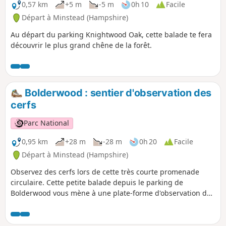
Douglas de Grande-Bretagne, et te permettra
0,57 km
+5 m
-5 m
0h 10
Facile
d'admirer deux séquoias géants.
Départ à Minstead (Hampshire)
Au départ du parking Knightwood Oak, cette balade te fera
découvrir le plus grand chêne de la forêt.
Bolderwood : sentier d'observation des
cerfs
Parc National
0,95 km
+28 m
-28 m
0h 20
Facile
Départ à Minstead (Hampshire)
Observez des cerfs lors de cette très courte promenade
circulaire. Cette petite balade depuis le parking de
Bolderwood vous mène à une plate-forme d'observation des
cerfs surplombant des champs où l'on peut régulièrement
apercevoir des troupeaux de daims sauvages. De Pâques à
mi-septembre, le troupeau est nourri quotidiennement par