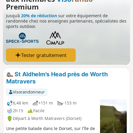
Premium
Jusqu’à
20% de réduction
sur votre équipement de
randonnée chez nos enseignes partenaires, spécialistes des
sports outdoor.
Tester gratuitement
St Aldhelm's Head près de Worth
Matravers
Visorandonneur
6,48 km
+151 m
-153 m
2h 15
Facile
Départ à Worth Matravers (Dorset)
Une petite balade dans le Dorset, sur l'île de