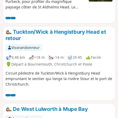
Purbeck, pour profiter du magnifique
paysage côtier de St Aldhelms Head. Le
parcours emprunte une partie du South
West Coast Path et constitue un choix idéal
pour un après-midi ensoleillé.
Tuckton/Wick à Hengistbury Head et
retour
Visorandonneur
9,48 km
+18 m
-14 m
2h 45
Facile
Départ à Bournemouth, Christchurch et Poole
Circuit pédestre de Tuckton/Wick à Hengistbury Head
empruntant le sentier qui longe la rivière Stour et le port de
Christchurch.
De West Lulworth à Mupe Bay