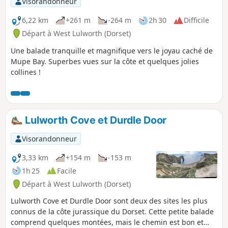
Visorandonneur
6,22 km
+261 m
-264 m
2h 30
Difficile
Départ à West Lulworth (Dorset)
Une balade tranquille et magnifique vers le joyau caché de
Mupe Bay. Superbes vues sur la côte et quelques jolies
collines !
Lulworth Cove et Durdle Door
Visorandonneur
3,33 km
+154 m
-153 m
1h 25
Facile
Départ à West Lulworth (Dorset)
Lulworth Cove et Durdle Door sont deux des sites les plus
connus de la côte jurassique du Dorset. Cette petite balade
comprend quelques montées, mais le chemin est bon et