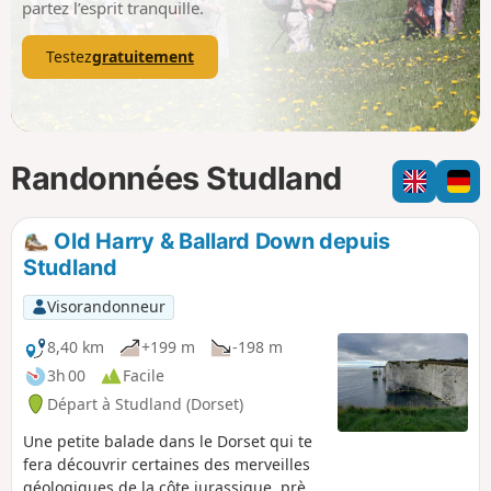
partez l’esprit tranquille.
Testez
gratuitement
Randonnées Studland
Old Harry & Ballard Down depuis
Studland
Visorandonneur
8,40 km
+199 m
-198 m
3h 00
Facile
Départ à Studland (Dorset)
Une petite balade dans le Dorset qui te
fera découvrir certaines des merveilles
géologiques de la côte jurassique, près