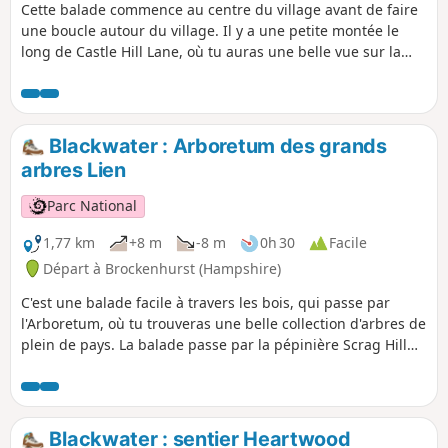
Cette balade commence au centre du village avant de faire
une boucle autour du village. Il y a une petite montée le
long de Castle Hill Lane, où tu auras une belle vue sur la
vallée de l'Avon, un cadre parfait pour des histoires de
dragons et de contrebandiers. Le chemin passe devant un
ancien fort sur Castle Hill avant de redescendre vers le
village et de longer la lisière de la forêt ouverte. La balade
Blackwater : Arboretum des grands
revient au centre du village en passant devant de jolies
arbres Lien
propriétés forestières et le pub Queen's Head.
Parc National
1,77 km
+8 m
-8 m
0h 30
Facile
Départ à Brockenhurst (Hampshire)
C'est une balade facile à travers les bois, qui passe par
l'Arboretum, où tu trouveras une belle collection d'arbres de
plein de pays. La balade passe par la pépinière Scrag Hill
Nursery et se termine par une petite promenade sur une
partie du sentier Tall Trees Trail.
Blackwater : sentier Heartwood