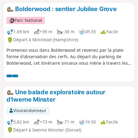
l'un des gardes forestiers de Forestry England.
Bolderwood : sentier Jubilee Grove
Parc National
1,69 km
+39 m
-38 m
0h 35
Facile
Départ à Minstead (Hampshire)
Promenez-vous dans Bolderwood et revenez par la plate-
forme d'observation des cerfs. Au départ du parking de
Bolderwood, cet itinéraire sinueux vous mène à travers les
champs où paissent les cerfs et devant des arbres
majestueux, dont les plus anciens datent de 1860.
Malheureusement, un grand nombre d'arbres ont été
détruits lors des grandes tempêtes de 1987 et 1991, mais
Une balade exploratoire autour
de nombreux nouveaux arbres ont été plantés et d'autres le
d'Iwerne Minster
seront dans les années à venir.
Visorandonneur
5,82 km
+73 m
-71 m
1h 50
Facile
Départ à Iwerne Minster (Dorset)