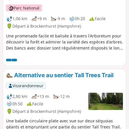
Parc National
1,06 km
+9 m
-9 m
0h 20
Facile
Départ à Brockenhurst (Hampshire)
Une promenade facile et balisée à travers l'Arboretum pour
découvrir la forêt et admirer la variété des espèces d'arbres.
Des bancs avec dossier sont régulièrement disposés le long
du parcours pour vous reposer.
Alternative au sentier Tall Trees Trail
Visorandonneur
2,80 km
+13 m
-12 m
0h 50
Facile
Départ à Brockenhurst (Hampshire)
Une balade circulaire plate avec vue sur deux séquoias
géants et empruntant une partie du sentier Tall Trees Trail.