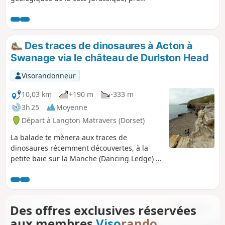
de Studland. La balade offre également
de superbes vues sur la baie de
Swanage.
Des traces de dinosaures à Acton à
Swanage via le château de Durlston Head
Visorandonneur
10,03 km
+190 m
-333 m
3h 25
Moyenne
Départ à Langton Matravers (Dorset)
La balade te mènera aux traces de
dinosaures récemment découvertes, à la
petite baie sur la Manche (Dancing Ledge) et
au sommet des falaises avant d'atteindre la
partie sud de Swanage via le château de
Durlston Head. Profite de la vue magnifique
sur la mer et du sentier sauvage de la côte
Des offres exclusives réservées
sud-ouest tout au long du parcours.
aux membres
Viso
rando