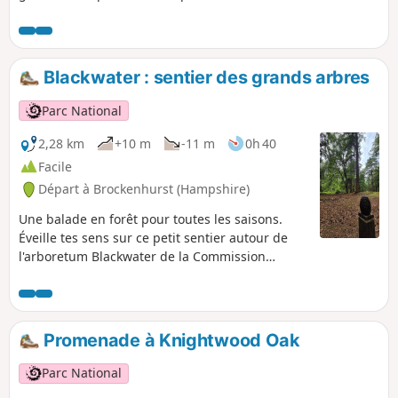
Blackwater : sentier des grands arbres
Parc National
2,28 km
+10 m
-11 m
0h 40
Facile
Départ à Brockenhurst (Hampshire)
Une balade en forêt pour toutes les saisons.
Éveille tes sens sur ce petit sentier autour de
l'arboretum Blackwater de la Commission
forestière, qui abrite une collection modeste
mais importante au niveau national d'arbres
provenant du monde entier. Des panneaux
d'information sensorielle jalonnent le sentier.
Promenade à Knightwood Oak
Cette balade te fera découvrir de majestueux
conifères plantés dans les années 1850, parmi
Parc National
lesquels certains des plus vieux sapins de