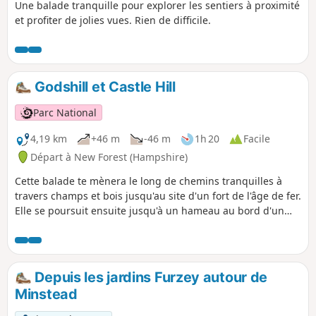
Une balade tranquille pour explorer les sentiers à proximité
et profiter de jolies vues. Rien de difficile.
Godshill et Castle Hill
Parc National
4,19 km
+46 m
-46 m
1h 20
Facile
Départ à New Forest (Hampshire)
Cette balade te mènera le long de chemins tranquilles à
travers champs et bois jusqu'au site d'un fort de l'âge de fer.
Elle se poursuit ensuite jusqu'à un hameau au bord d'un
ruisseau, à l'orée de Castle Hill. Tu pourras admirer la vue
sur la magnifique vallée de l'Avon, avec ses prairies et ses
pâturages riches en faune sauvage, et faire un détour
facultatif par le fort de Castle Hill avant de revenir à
Depuis les jardins Furzey autour de
Godshill par des chemins à travers champs et bois.
Minstead