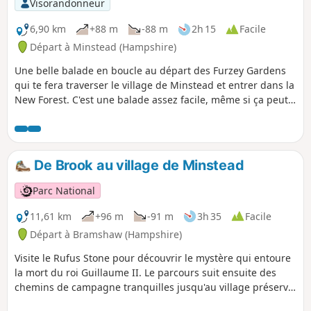
Visorandonneur
6,90 km
+88 m
-88 m
2h 15
Facile
Départ à Minstead (Hampshire)
Une belle balade en boucle au départ des Furzey Gardens
qui te fera traverser le village de Minstead et entrer dans la
New Forest. C'est une balade assez facile, même si ça peut
être boueux par endroits. La balade commence au parking
des Furzey Gardens (gratuit) où tu trouveras un café sympa
qui sert des boissons et des collations. Les Furzey Gardens
sont une association caritative qui aide les personnes ayant
De Brook au village de Minstead
des difficultés d'apprentissage et sont ouverts au public.
Une donation raisonnable est demandée à l'entrée.
Parc National
11,61 km
+96 m
-91 m
3h 35
Facile
Départ à Bramshaw (Hampshire)
Visite le Rufus Stone pour découvrir le mystère qui entoure
la mort du roi Guillaume II. Le parcours suit ensuite des
chemins de campagne tranquilles jusqu'au village préservé
de Minstead, où le célèbre écrivain policier et spirite Sir