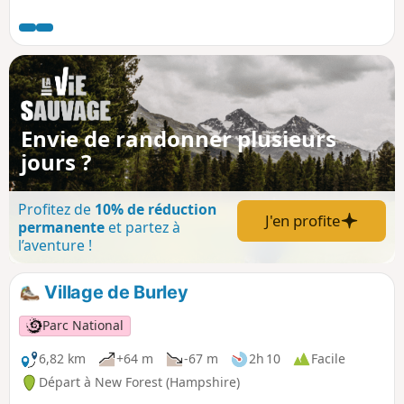
bien aménagé.
Envie de randonner plusieurs
jours ?
Profitez de
10% de réduction
J'en profite
permanente
et partez à
l’aventure !
Village de Burley
Parc National
6,82 km
+64 m
-67 m
2h 10
Facile
Départ à New Forest (Hampshire)