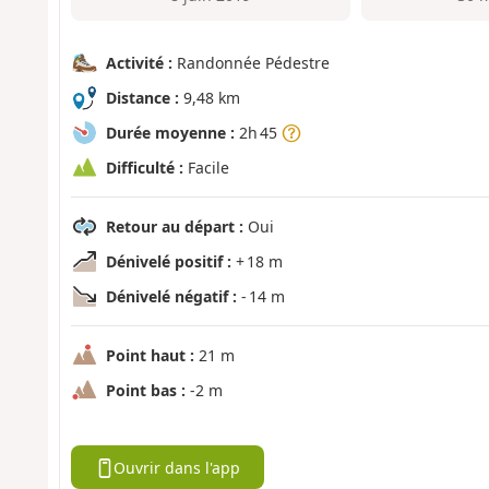
Activité :
Randonnée Pédestre
Distance :
9,48 km
Durée moyenne :
2h 45
Difficulté :
Facile
Retour au départ :
Oui
Dénivelé positif :
+ 18 m
Dénivelé négatif :
- 14 m
Point haut :
21 m
Point bas :
-2 m
Ouvrir dans l'app