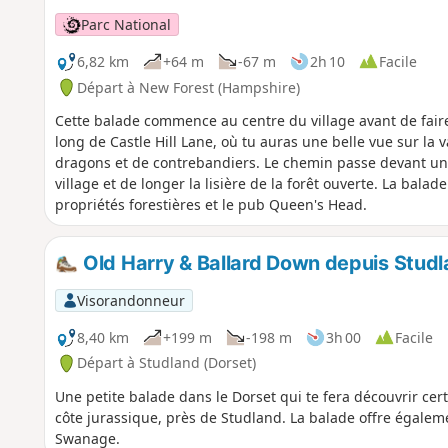
Parc National
6,82 km
+64 m
-67 m
2h 10
Facile
Départ à New Forest (Hampshire)
Cette balade commence au centre du village avant de faire 
long de Castle Hill Lane, où tu auras une belle vue sur la v
dragons et de contrebandiers. Le chemin passe devant un a
village et de longer la lisière de la forêt ouverte. La bala
propriétés forestières et le pub Queen's Head.
Old Harry & Ballard Down depuis Stud
Visorandonneur
8,40 km
+199 m
-198 m
3h 00
Facile
Départ à Studland (Dorset)
Une petite balade dans le Dorset qui te fera découvrir cer
côte jurassique, près de Studland. La balade offre égalem
Swanage.