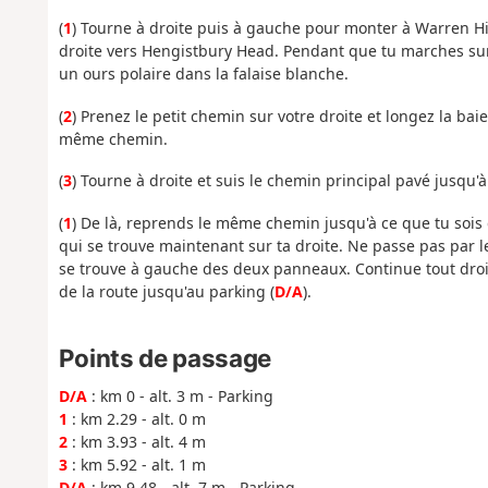
(
1
) Tourne à droite puis à gauche pour monter à Warren Hill
droite vers Hengistbury Head. Pendant que tu marches sur 
un ours polaire dans la falaise blanche.
(
2
) Prenez le petit chemin sur votre droite et longez la bai
même chemin.
(
3
) Tourne à droite et suis le chemin principal pavé jusqu'à
(
1
) De là, reprends le même chemin jusqu'à ce que tu soi
qui se trouve maintenant sur ta droite. Ne passe pas par le 
se trouve à gauche des deux panneaux. Continue tout dro
de la route jusqu'au parking (
D/A
).
Points de passage
D/A
: km 0 - alt. 3 m - Parking
1
: km 2.29 - alt. 0 m
2
: km 3.93 - alt. 4 m
3
: km 5.92 - alt. 1 m
D/A
: km 9.48 - alt. 7 m - Parking