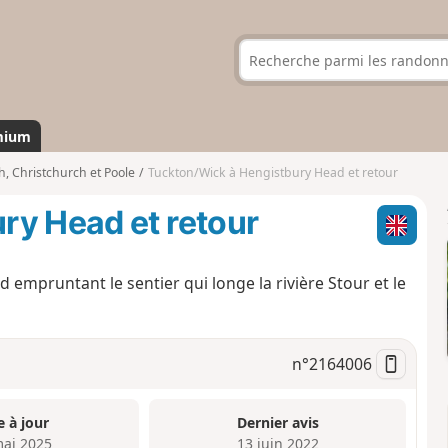
mium
 Christchurch et Poole
Tuckton/Wick à Hengistbury Head et retour
ry Head et retour
empruntant le sentier qui longe la rivière Stour et le
n°
2164006
e à jour
Dernier avis
mai 2025
13 juin 2022