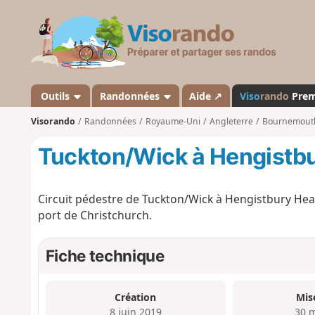
V
i
s
o
r
a
Outils
Randonnées
Aide ↗
Viso
rando
Pre
n
Visorando
Randonnées
Royaume-Uni
Angleterre
Bournemouth,
d
o
Tuckton/Wick à Hengistbu
Circuit pédestre de Tuckton/Wick à Hengistbury Head 
port de Christchurch.
Fiche technique
Création
Mis
8 juin 2019
30 