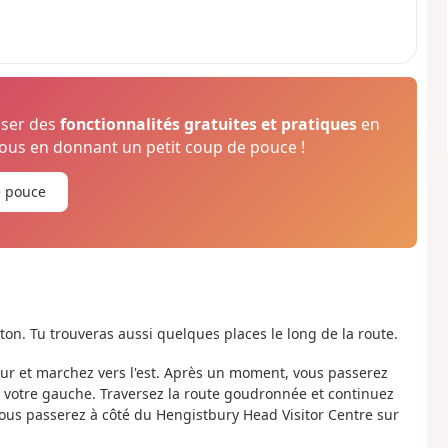
oser des
fonctionnalités gratuites et pratiques
en
us en donnant un petit coup de pouce !
e pouce
on. Tu trouveras aussi quelques places le long de la route.
Stour et marchez vers l'est. Après un moment, vous passerez
votre gauche. Traversez la route goudronnée et continuez
ous passerez à côté du Hengistbury Head Visitor Centre sur