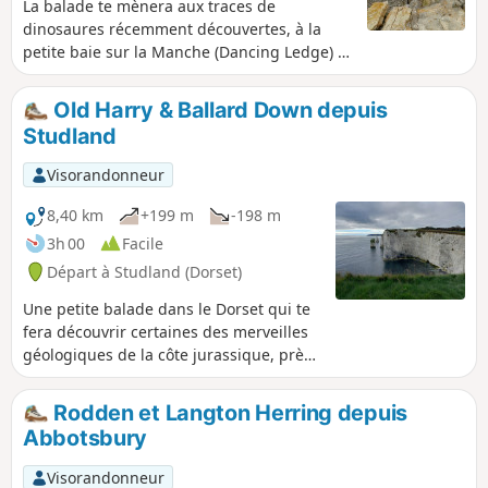
La balade te mènera aux traces de
dinosaures récemment découvertes, à la
petite baie sur la Manche (Dancing Ledge) et
au sommet des falaises avant d'atteindre la
partie sud de Swanage via le château de
Old Harry & Ballard Down depuis
Durlston Head. Profite de la vue magnifique
Studland
sur la mer et du sentier sauvage de la côte
sud-ouest tout au long du parcours.
Visorandonneur
8,40 km
+199 m
-198 m
3h 00
Facile
Départ à Studland (Dorset)
Une petite balade dans le Dorset qui te
fera découvrir certaines des merveilles
géologiques de la côte jurassique, près
de Studland. La balade offre également
de superbes vues sur la baie de
Rodden et Langton Herring depuis
Swanage.
Abbotsbury
Visorandonneur