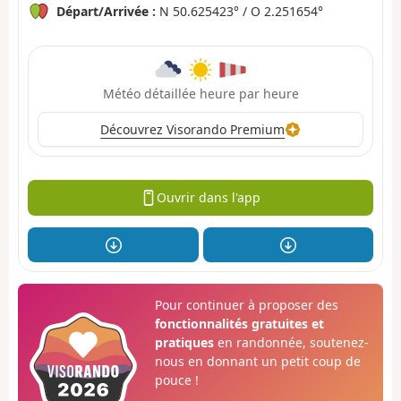
Départ/Arrivée :
N 50.625423° / O 2.251654°
Météo détaillée heure par heure
Découvrez Visorando Premium
Ouvrir dans l'app
Pour continuer à proposer des
fonctionnalités gratuites et
pratiques
en randonnée, soutenez-
nous en donnant un petit coup de
pouce !