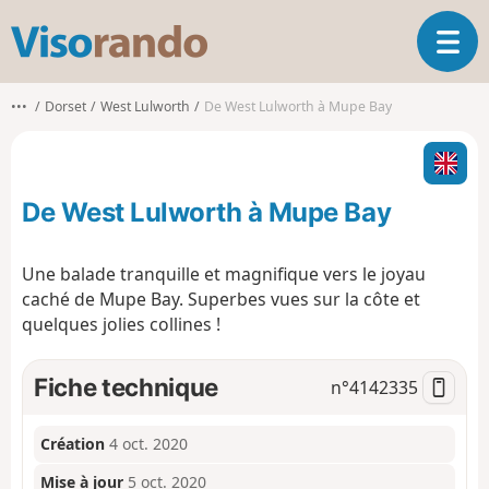
V
O
i
u
s
v
o
•••
Dorset
West Lulworth
De West Lulworth à Mupe Bay
r
r
i
a
r
n
l
d
De West Lulworth à Mupe Bay
a
o
n
a
Une balade tranquille et magnifique vers le joyau
v
caché de Mupe Bay. Superbes vues sur la côte et
i
quelques jolies collines !
g
a
t
Fiche technique
n°
4142335
i
o
n
Création
4 oct. 2020
Mise à jour
5 oct. 2020