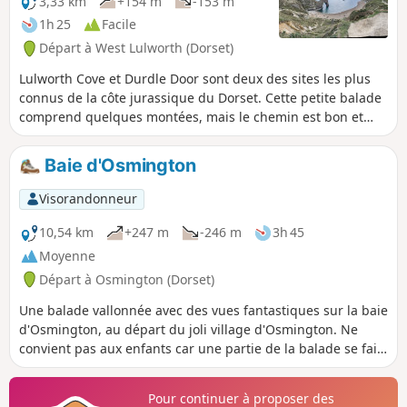
3,33 km
+154 m
-153 m
1h 25
Facile
Départ à West Lulworth (Dorset)
Lulworth Cove et Durdle Door sont deux des sites les plus
connus de la côte jurassique du Dorset. Cette petite balade
comprend quelques montées, mais le chemin est bon et
bien aménagé.
Baie d'Osmington
Visorandonneur
10,54 km
+247 m
-246 m
3h 45
Moyenne
Départ à Osmington (Dorset)
Une balade vallonnée avec des vues fantastiques sur la baie
d'Osmington, au départ du joli village d'Osmington. Ne
convient pas aux enfants car une partie de la balade se fait
sur des routes publiques avec quelques passages à niveau.
Pour continuer à proposer des