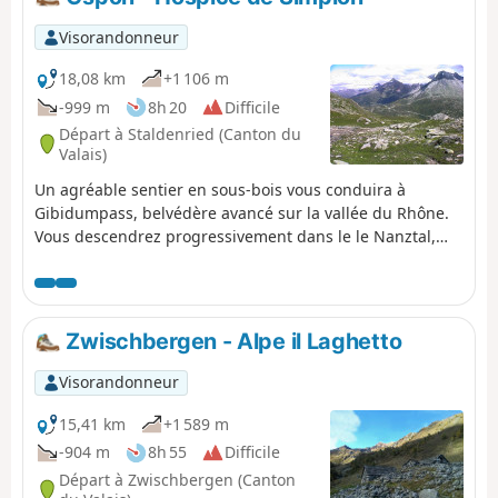
Visorandonneur
18,08 km
+1 106 m
-999 m
8h 20
Difficile
Départ à Staldenried (Canton du
Valais)
Un agréable sentier en sous-bois vous conduira à
Gibidumpass, belvédère avancé sur la vallée du Rhône.
Vous descendrez progressivement dans le le Nanztal,
vallon bien calme au pied du Fletschhorn. Le Bistinepass
sera le dernier col à franchir pour terminer cette jolie
boucle et aussi pour admirer une dernière fois le
Fletschorn. En descendant vers le Col du Simplon, le
Zwischbergen - Alpe il Laghetto
Monte Leone attirera votre attention.
Visorandonneur
15,41 km
+1 589 m
-904 m
8h 55
Difficile
Départ à Zwischbergen (Canton