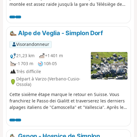
montée est assez raide jusqu'à la gare du Télésiège de
Fleshboden. Le chemin est toujours bien indiqué et
devient plus agréable jusqu'au Saflischpass. Rester sur
le AlpenPässe Weg jusqu'à Binna Stausee. Descendre
jusqu'à Binn par la Via Alpina Blue. Le Saflischpass est la
Alpe de Veglia - Simplon Dorf
limite linguistique francophone/germanophone.
Balisage : Blanc-RougeBblanc. AlpenPässe Weg - Via
Visorandonneur
Alpina Blue D4
21,23 km
+1 401 m
-1 703 m
10h 05
Très difficile
Départ à Varzo (Verbano-Cusio-
Ossola)
Cette sixième étape marque le retour en Suisse. Vous
franchirez le Passo dei Gialitt et traverserez les derniers
alpages italiens de "Camoscella" et "Vallescia". Après les
alpages suisses de "Alpjerung" et "Corvetsch" vous
descendrez vers la route du Col du Simplon et
retrouverez le Stockeralper Weg à Alter Kaserne. Par ce
beau sentier vous rejoindrez Gabi puis Simplon Dorf.
Gspon - Hospice de Simplon