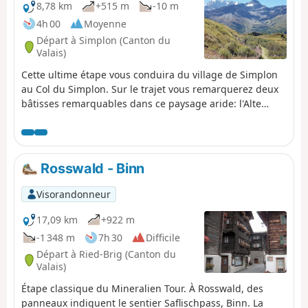
8,78 km
+515 m
-10 m
4h 00
Moyenne
Départ à Simplon (Canton du
Valais)
Cette ultime étape vous conduira du village de Simplon
au Col du Simplon. Sur le trajet vous remarquerez deux
bâtisses remarquables dans ce paysage aride: l'Alte
Spittel et la Barralhaus. Arrivé au col du Simplon, vous
pourrez faire un petit détour vers l’aigle du Simplon ainsi
que l’imposant hospice.
Rosswald - Binn
Visorandonneur
17,09 km
+922 m
-1 348 m
7h 30
Difficile
Départ à Ried-Brig (Canton du
Valais)
Étape classique du Mineralien Tour. À Rosswald, des
panneaux indiquent le sentier Saflischpass, Binn. La