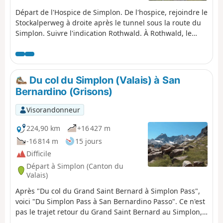
Départ de l'Hospice de Simplon. De l'hospice, rejoindre le
Stockalperweg à droite après le tunnel sous la route du
Simplon. Suivre l'indication Rothwald. À Rothwald, le
sentier continue de l'autre coté de la route et conduit à
Wäse puis Wintrigmatte. Le chemin contourne le torrent
Furggubaum au niveau de Scrickboden au pied de la
Furggubaumlicke et commence à monter vers la
Du col du Simplon (Valais) à San
Bortelhütte. Le sentier redescend vers le torrent Schiess
Bernardino (Grisons)
(petit pont) et remonte légèrement vers Stafel qui offre
un panorama sur le Bortelhorn. Une route empierrée
Visorandonneur
conduit en haut du village de Rosswald.Balisage : Blanc-
Rouge-Blanc.
224,90 km
+16 427 m
-16 814 m
15 jours
Difficile
Départ à Simplon (Canton du
Valais)
Après "Du col du Grand Saint Bernard à Simplon Pass",
voici "Du Simplon Pass à San Bernardino Passo". Ce n'est
pas le trajet retour du Grand Saint Bernard au Simplon,
après un séjour linguistique en Italie, mais bel et bien la