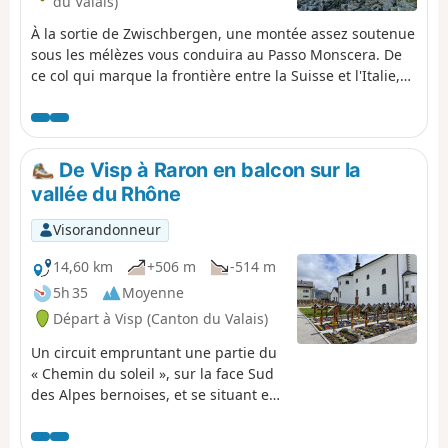
du Valais)
À la sortie de Zwischbergen, une montée assez soutenue
sous les mélèzes vous conduira au Passo Monscera. De
ce col qui marque la frontière entre la Suisse et l'Italie,
vous pourrez observer le Fletschhorn, le Lagginhorn et le
Weissmies et plus à gauche le Pizzo d’Andolla. Après
avoir dépassé le sympathique Rifugio Gattascosa, vous
descendrez jusqu'à San Bernado par un agréable sentier.
De Visp à Raron en balcon sur la
C'est encore à travers les alpages que vous arriverez à
vallée du Rhône
Vallaro puis à Il Laghetto.
Visorandonneur
14,60 km
+506 m
-514 m
5h 35
Moyenne
Départ à Visp (Canton du Valais)
Un circuit empruntant une partie du
« Chemin du soleil », sur la face Sud
des Alpes bernoises, et se situant en
balcon sur la vallée du Rhône. La
randonnée permet de visiter des