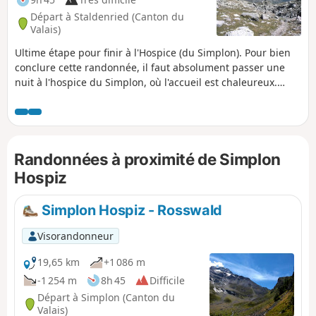
Départ à Staldenried (Canton du
Valais)
Ultime étape pour finir à l'Hospice (du Simplon). Pour bien
conclure cette randonnée, il faut absolument passer une
nuit à l'hospice du Simplon, où l'accueil est chaleureux.
Randonnée avec une description succincte, à suivre avec
l'application Visorando.
Randonnées à proximité de Simplon
Hospiz
Simplon Hospiz - Rosswald
Visorandonneur
19,65 km
+1 086 m
-1 254 m
8h 45
Difficile
Départ à Simplon (Canton du
Valais)