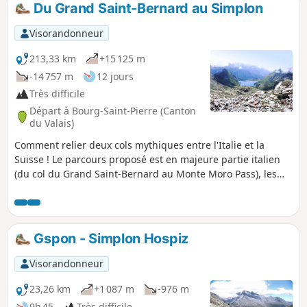
Du Grand Saint-Bernard au Simplon
p
Visorandonneur
213,33 km
+15 125 m
-14 757 m
12 jours
Très difficile
Départ à Bourg-Saint-Pierre (Canton
du Valais)
Comment relier deux cols mythiques entre l'Italie et la
Suisse ! Le parcours proposé est en majeure partie italien
(du col du Grand Saint-Bernard au Monte Moro Pass), les
deux dernières étapes en Suisse sont communes à la
traditionnelle route "Chamonix-Zermatt-Simplon".
Gspon - Simplon Hospiz
Visorandonneur
23,26 km
+1 087 m
-976 m
9h 45
Très difficile