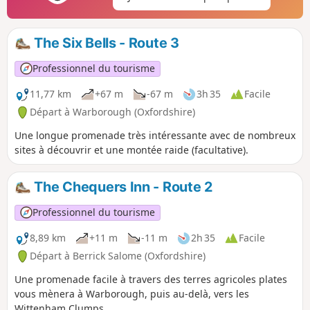
The Six Bells - Route 3
Professionnel du tourisme
11,77 km
+67 m
-67 m
3h 35
Facile
Départ à Warborough (Oxfordshire)
Une longue promenade très intéressante avec de nombreux
sites à découvrir et une montée raide (facultative).
The Chequers Inn - Route 2
Professionnel du tourisme
8,89 km
+11 m
-11 m
2h 35
Facile
Départ à Berrick Salome (Oxfordshire)
Une promenade facile à travers des terres agricoles plates
vous mènera à Warborough, puis au-delà, vers les
Wittenham Clumps.