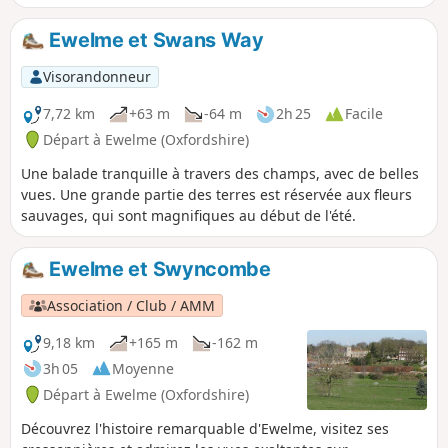
Ewelme et Swans Way
Visorandonneur
7,72 km
+63 m
-64 m
2h 25
Facile
Départ à Ewelme (Oxfordshire)
Une balade tranquille à travers des champs, avec de belles
vues. Une grande partie des terres est réservée aux fleurs
sauvages, qui sont magnifiques au début de l'été.
Ewelme et Swyncombe
Association / Club / AMM
9,18 km
+165 m
-162 m
3h 05
Moyenne
Départ à Ewelme (Oxfordshire)
Découvrez l'histoire remarquable d'Ewelme, visitez ses