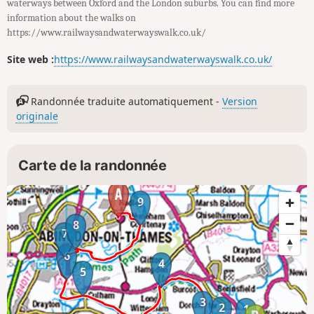
waterways between Oxford and the London suburbs. You can find more
information about the walks on
https://www.railwaysandwaterwayswalk.co.uk/
Site web :
https://www.railwaysandwaterwayswalk.co.uk/
Randonnée traduite automatiquement -
Version
originale
Carte de la randonnée
9
8
7
6
4
5
3
2
1