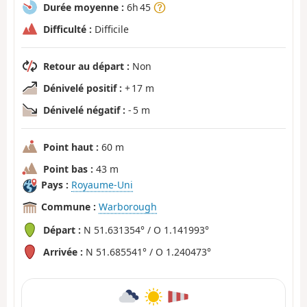
Durée moyenne :
6h 45
Difficulté :
Difficile
Retour au départ :
Non
Dénivelé positif :
+ 17 m
Dénivelé négatif :
- 5 m
Point haut :
60 m
Point bas :
43 m
Pays :
Royaume-Uni
Commune :
Warborough
Départ :
N 51.631354° / O 1.141993°
Arrivée :
N 51.685541° / O 1.240473°