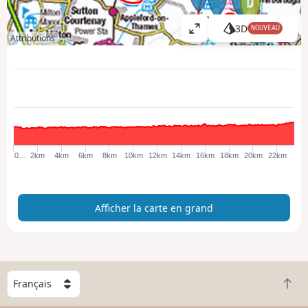
3D
NOUVEAU
A
Attributions
ff
i
c
h
e
r
l
a
0…
2km
4km
6km
8km
10km
12km
14km
16km
18km
20km
22km
c
a
r
Afficher la carte en grand
t
e
e
n
g
C
r
R
h
a
e
o