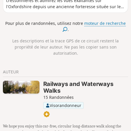
cressonnières et admirez les vues exaltantes sur
l'Oxfordshire depuis une ancienne forteresse située sur les
collines de Swyncombe Downs. À la bonne époque de
l'année, vous verrez une magnifique exposition de perce-
Pour plus de randonnées, utilisez notre
moteur de recherche
neige et d'aconites à l'église St Botolph's de Swyncombe.
.
Les descriptions et la trace GPS de ce circuit restent la
propriété de leur auteur. Ne pas les copier sans son
autorisation.
AUTEUR
Railways and Waterways
Walks
15 Randonnées
Visorandonneur
We hope you enjoy this car-free, circular long-distance walk along the