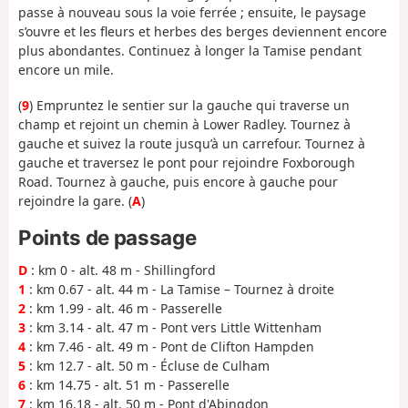
passe à nouveau sous la voie ferrée ; ensuite, le paysage
s’ouvre et les fleurs et herbes des berges deviennent encore
plus abondantes. Continuez à longer la Tamise pendant
encore un mile.
(
9
) Empruntez le sentier sur la gauche qui traverse un
champ et rejoint un chemin à Lower Radley. Tournez à
gauche et suivez la route jusqu’à un carrefour. Tournez à
gauche et traversez le pont pour rejoindre Foxborough
Road. Tournez à gauche, puis encore à gauche pour
rejoindre la gare. (
A
)
Points de passage
D
: km 0 - alt. 48 m - Shillingford
1
: km 0.67 - alt. 44 m - La Tamise – Tournez à droite
2
: km 1.99 - alt. 46 m - Passerelle
3
: km 3.14 - alt. 47 m - Pont vers Little Wittenham
4
: km 7.46 - alt. 49 m - Pont de Clifton Hampden
5
: km 12.7 - alt. 50 m - Écluse de Culham
6
: km 14.75 - alt. 51 m - Passerelle
7
: km 16.18 - alt. 50 m - Pont d'Abingdon