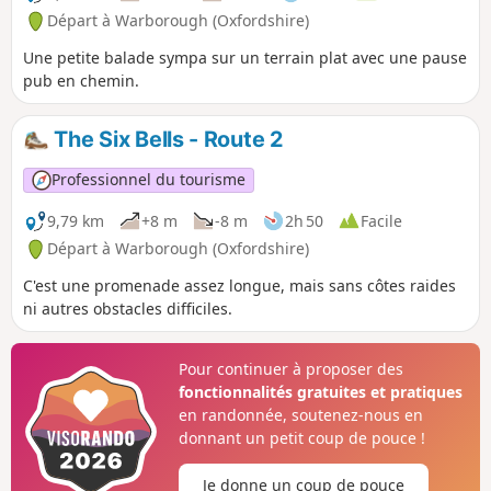
Départ à Warborough (Oxfordshire)
Une petite balade sympa sur un terrain plat avec une pause
pub en chemin.
The Six Bells - Route 2
Professionnel du tourisme
9,79 km
+8 m
-8 m
2h 50
Facile
Départ à Warborough (Oxfordshire)
C'est une promenade assez longue, mais sans côtes raides
ni autres obstacles difficiles.
Pour continuer à proposer des
fonctionnalités gratuites et pratiques
en randonnée, soutenez-nous en
donnant un petit coup de pouce !
Je donne un coup de pouce