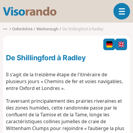
V
O
i
u
s
v
o
•••
Oxfordshire
Warborough
De Shillingford à Radley
r
r
i
a
r
n
l
d
De Shillingford à Radley
a
o
n
a
Il s'agit de la treizième étape de l'itinéraire de
v
plusieurs jours « Chemins de fer et voies navigables,
i
entre Oxford et Londres ».
g
a
Traversant principalement des prairies riveraines et
t
des zones humides, cette randonnée passe par le
i
o
confluent de la Tamise et de la Tame, longe les
n
caractéristiques collines jumelles de craie de
Wittenham Clumps pour rejoindre « l’auberge la plus