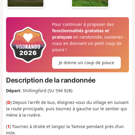
Pour continuer à proposer des
fonctionnalités gratuites et
pratiques
en randonnée, soutenez-
nous en donnant un petit coup de
pouce !
Je donne un coup de pouce
Description de la randonnée
Départ
: Shillingford (SU 594 928
)
(
D
) Depuis l'arrêt de bus, éloignez-vous du village en suivant
la route principale, puis tournez à gauche sur le sentier qui
mène à la rivière.
(
1
) Tournez à droite et longez la Tamise pendant près d’un
mile.