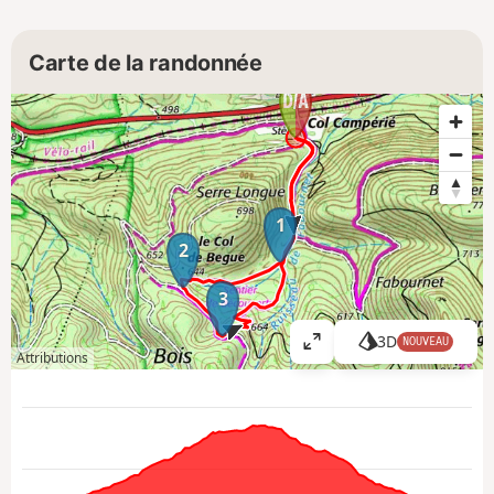
Carte de la randonnée
1
2
3
3D
NOUVEAU
A
Attributions
ff
i
c
h
e
r