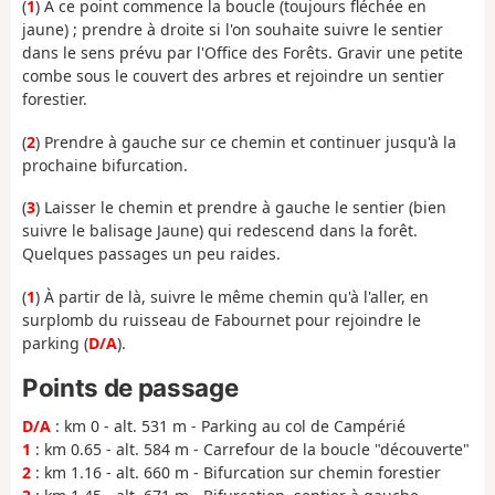
(
1
) À ce point commence la boucle (toujours fléchée en
jaune) ; prendre à droite si l'on souhaite suivre le sentier
dans le sens prévu par l'Office des Forêts. Gravir une petite
combe sous le couvert des arbres et rejoindre un sentier
forestier.
(
2
) Prendre à gauche sur ce chemin et continuer jusqu'à la
prochaine bifurcation.
(
3
) Laisser le chemin et prendre à gauche le sentier (bien
suivre le balisage Jaune) qui redescend dans la forêt.
Quelques passages un peu raides.
(
1
) À partir de là, suivre le même chemin qu'à l'aller, en
surplomb du ruisseau de Fabournet pour rejoindre le
parking (
D/A
).
Points de passage
D/A
: km 0 - alt. 531 m - Parking au col de Campérié
1
: km 0.65 - alt. 584 m - Carrefour de la boucle "découverte"
2
: km 1.16 - alt. 660 m - Bifurcation sur chemin forestier