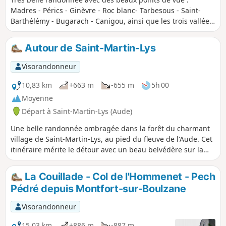
Madres - Pérics - Ginèvre - Roc blanc- Tarbesous - Saint-
Barthélémy - Bugarach - Canigou, ainsi que les trois vallées
et le château de Puymaurens. Attention, cheminement en
bordure de falaise, à éviter par fort vent et temps de pluie.
Autour de Saint-Martin-Lys
Visorandonneur
10,83 km
+663 m
-655 m
5h 00
Moyenne
Départ à Saint-Martin-Lys (Aude)
Une belle randonnée ombragée dans la forêt du charmant
village de Saint-Martin-Lys, au pied du fleuve de l'Aude. Cet
itinéraire mérite le détour avec un beau belvédère sur la
Vallée d'Axat en début de parcours.
La Couillade - Col de l'Hommenet - Pech
Pédré depuis Montfort-sur-Boulzane
Visorandonneur
15,03 km
+886 m
-887 m