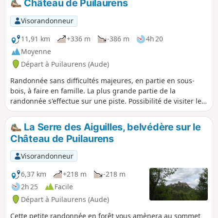
Château de Puilaurens
Visorandonneur
11,91 km
+336 m
-386 m
4h 20
Moyenne
Départ à Puilaurens (Aude)
Randonnée sans difficultés majeures, en partie en sous-
bois, à faire en famille. La plus grande partie de la
randonnée s'effectue sur une piste. Possibilité de visiter le
château (se renseigner pour les ouvertures). Celui-ci est
fermé en hiver.
La Serre des Aiguilles, belvédère sur le
Château de Puilaurens
Visorandonneur
6,37 km
+218 m
-218 m
2h 25
Facile
Départ à Puilaurens (Aude)
Cette petite randonnée en forêt vous amènera au sommet