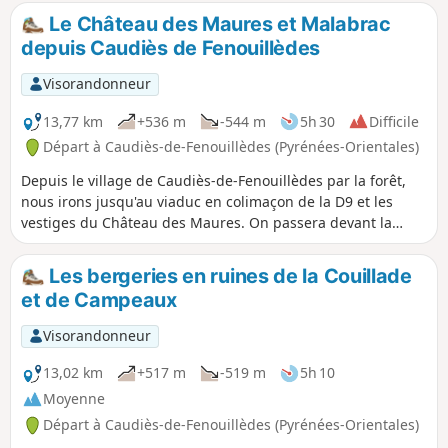
Bugarach. ⚠️ Bien tenir compte des difficultés
Le Château des Maures et Malabrac
rencontrées sur de circuit difficile entre (10) et
depuis Caudiès de Fenouillèdes
(15).
Visorandonneur
13,77 km
+536 m
-544 m
5h 30
Difficile
Départ à Caudiès-de-Fenouillèdes (Pyrénées-Orientales)
Depuis le village de Caudiès-de-Fenouillèdes par la forêt,
nous irons jusqu'au viaduc en colimaçon de la D9 et les
vestiges du Château des Maures. On passera devant la
plaque commémorative de l'arrêt pause déjeuner du duc et
la duchesse d'Orléans, fils de Louis-Philippe Ier, puis
Les bergeries en ruines de la Couillade
direction le hameau abandonné de Malabrac.
et de Campeaux
Visorandonneur
13,02 km
+517 m
-519 m
5h 10
Moyenne
Départ à Caudiès-de-Fenouillèdes (Pyrénées-Orientales)