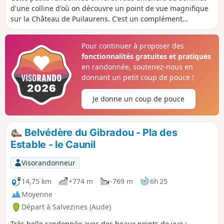
d'une colline d'où on découvre un point de vue magnifique
sur la Château de Puilaurens. C'est un complément
intéressant à la visite du château.
Pour continuer à proposer des
fonctionnalités gratuites et pratiques
en randonnée, soutenez-nous en
donnant un petit coup de pouce !
Je donne un coup de pouce
Belvédère du Gibradou - Pla des
Estable - le Caunil
Visorandonneur
14,75 km
+774 m
-769 m
6h 25
Moyenne
Départ à Salvezines (Aude)
Très belle randonnée avec des beaux points de vue :