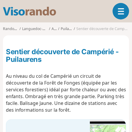
V
O
i
u
s
v
o
Randonnées
Languedoc-Roussillon
Aude
Puilaurens
Sentier découverte de Campérié - Puilaurens
r
r
i
a
r
n
Sentier découverte de Campérié -
l
d
a
Puilaurens
o
n
a
Au niveau du col de Campérié un circuit de
v
i
découverte de la Forêt de Fonges (équipée par les
g
services forestiers) idéal par forte chaleur ou avec des
a
enfants. Ombragé en très grande partie. Parking très
t
facile. Balisage Jaune. Une dizaine de stations avec
i
des informations sur la forêt.
o
n