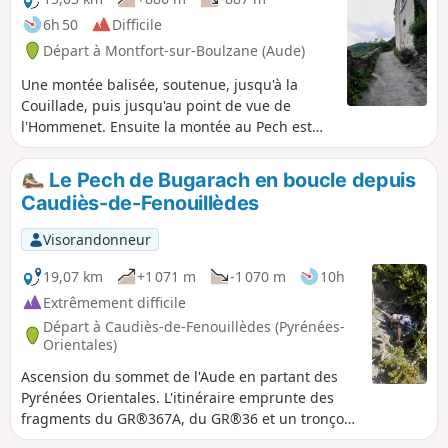
6h 50
Difficile
Départ à Montfort-sur-Boulzane (Aude)
Une montée balisée, soutenue, jusqu'à la
Couillade, puis jusqu'au point de vue de
l'Hommenet. Ensuite la montée au Pech est
très raide. De vastes paysages encore
entretenus et pacagés. Retour découverte du
Le Pech de Bugarach en boucle depuis
Bois de l'Orri, de grands pacages encore
Caudiès-de-Fenouillèdes
utilisés. Après l'antenne, un charmant chemin
enherbé ramène au village. Randonnée sur
Visorandonneur
de bons chemins balisés, des chemins
forestiers et un bout de piste carrossable. =>
19,07 km
+1 071 m
-1 070 m
10h
La trace gpx peut s'avérer utile. => Des
Extrêmement difficile
nouveaux balisages bizarres sont apparus et
Départ à Caudiès-de-Fenouillèdes (Pyrénées-
prêtent à confusion, aux bifurcations.
Orientales)
Ascension du sommet de l'Aude en partant des
Pyrénées Orientales. L'itinéraire emprunte des
fragments du GR®367A, du GR®36 et un tronçon
non balisé sur l'arête Sud-Est du Pech de