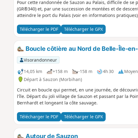
Pour cette randonnée de Sauzon au Palais, difficile de se per
(GR®340) et, par une succession de montées et de descente
atteindre le port du Palais (voir en informations pratiques)
Télécharger le PDF
Télécharger le GPX
Boucle côtière au Nord de Belle-Île-en
Visorandonneur
14,05 km
+158 m
-158 m
4h 30
Moyen
Départ à Sauzon (Morbihan)
Circuit en boucle qui permet, en une journée, de découvrir 
l'île. Départ du joli village de Sauzon et passant par la Poi
Bernhardt et longeant la côte sauvage.
Télécharger le PDF
Télécharger le GPX
Autour de Sauzon