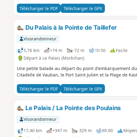
Télécharger le PDF
Télécharger le GPX
Du Palais à la Pointe de Taillefer
Visorandonneur
5,76 km
+74 m
-72 m
1h 50
Facile
Départ à Le Palais (Morbihan)
Une petite balade au départ du point d'embarquement du Pa
Citadelle de Vauban, le Port Saint-Julien et la Plage de Ka
Télécharger le PDF
Télécharger le GPX
Le Palais / La Pointe des Poulains
Visorandonneur
17,40 km
+347 m
-329 m
6h 00
Moyen