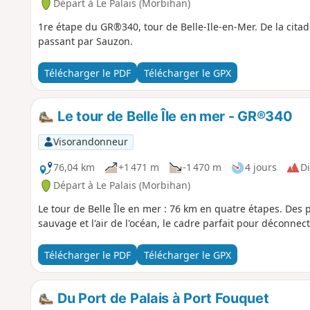
Départ à Le Palais (Morbihan)
1re étape du GR®340, tour de Belle-Ile-en-Mer. De la citad
passant par Sauzon.
Télécharger le PDF
Télécharger le GPX
Le tour de Belle Île en mer - GR®340
Visorandonneur
76,04 km
+1 471 m
-1 470 m
4 jours
Di
Départ à Le Palais (Morbihan)
Le tour de Belle Île en mer : 76 km en quatre étapes. Des
sauvage et l'air de l'océan, le cadre parfait pour déconnect
Télécharger le PDF
Télécharger le GPX
Du Port de Palais à Port Fouquet