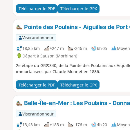
Télécharger le PDF
Télécharger le GPX
Pointe des Poulains - Aiguilles de Port
Visorandonneur
18,85 km
+247 m
-246 m
6h 05
Moyen
Départ à Sauzon (Morbihan)
2e étape du GR®340, de la Pointe des Poulains aux Aiguill
immortalisées par Claude Monnet en 1886.
Télécharger le PDF
Télécharger le GPX
Belle-Île-en-Mer : Les Poulains - Donn
Visorandonneur
13,43 km
+185 m
-176 m
4h 20
Moyen