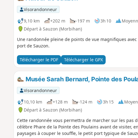
Visorandonneur
9,10 km
+202 m
-197 m
3h 10
Moyenn
Départ à Sauzon (Morbihan)
Une randonnée pleine de points de vue magnifiques avec e
port de Sauzon.
Télécharger le PDF
Télécharger le GPX
Musée Sarah Bernard, Pointe des Poula
Visorandonneur
10,10 km
+128 m
-124 m
3h 15
Moyen
Départ à Sauzon (Morbihan)
Cette randonnée vous permettra de marcher sur les pas d
célèbre Phare de la Pointe des Poulains avant de visiter, en
paysages à couper le souffle, le petit port typique de Sau