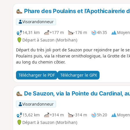
Phare des Poulains et l’Apothicairerie
Visorandonneur
14,31 km
+177 m
-176 m
4h 35
Moyen
Départ à Sauzon (Morbihan)
Départ du très joli port de Sauzon pour rejoindre par le se
Poulains puis, via la réserve ornithologique, la Grotte de
au long du chemin côtier.
Télécharger le PDF
Télécharger le GPX
De Sauzon, via la Pointe du Cardinal, au
Visorandonneur
15,62 km
+314 m
-314 m
5h 20
Moyen
Départ à Sauzon (Morbihan)