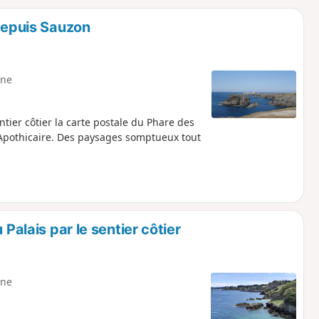
o
a
 depuis Sauzon
i
m
p
ne
ntier côtier la carte postale du Phare des
 l'Apothicaire. Des paysages somptueux tout
 Palais par le sentier côtier
ne