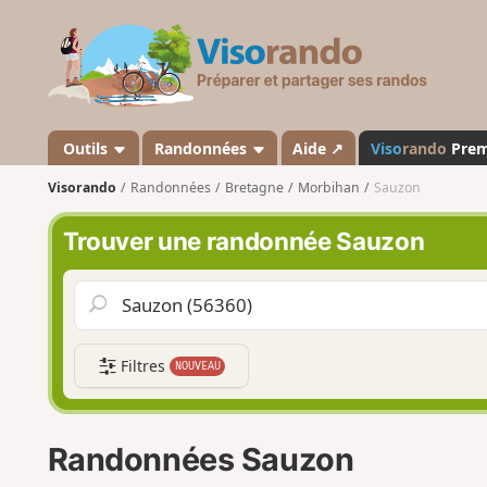
V
i
s
o
r
a
Outils
Randonnées
Aide ↗
Viso
rando
Pre
n
Visorando
Randonnées
Bretagne
Morbihan
Sauzon
d
o
Trouver une randonnée Sauzon
Filtres
NOUVEAU
Randonnées Sauzon