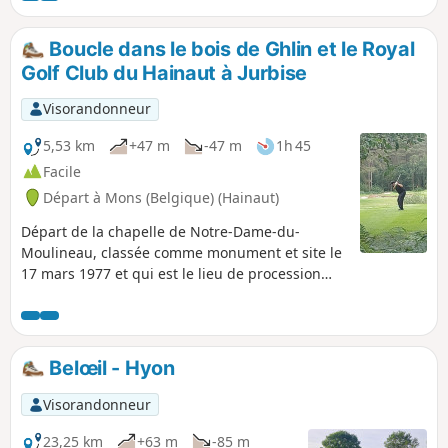
Boucle dans le bois de Ghlin et le Royal
Golf Club du Hainaut à Jurbise
Visorandonneur
5,53 km
+47 m
-47 m
1h 45
Facile
Départ à Mons (Belgique) (Hainaut)
Départ de la chapelle de Notre-Dame-du-
Moulineau, classée comme monument et site le
17 mars 1977 et qui est le lieu de procession
dans Ghlin le WE du quinze août et dans la
procession du Car d'Or de Mons.Lors du
parcours vous allez traverser le Royal Golf Club
du Hainaut à Jurbise qui est l’un des plus beaux
Belœil - Hyon
sites golfiques de Belgique. Soyez respectueux
lors de sa traversée.
Visorandonneur
23,25 km
+63 m
-85 m