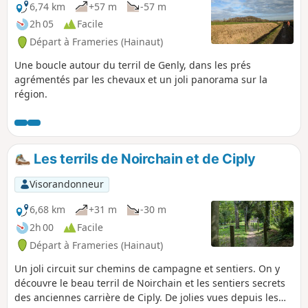
6,74 km
+57 m
-57 m
2h 05
Facile
Départ à Frameries (Hainaut)
Une boucle autour du terril de Genly, dans les prés
agrémentés par les chevaux et un joli panorama sur la
région.
Les terrils de Noirchain et de Ciply
Visorandonneur
6,68 km
+31 m
-30 m
2h 00
Facile
Départ à Frameries (Hainaut)
Un joli circuit sur chemins de campagne et sentiers. On y
découvre le beau terril de Noirchain et les sentiers secrets
des anciennes carrière de Ciply. De jolies vues depuis les