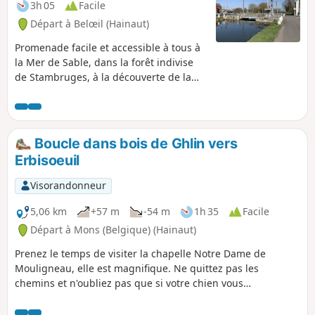
3h 05
Facile
Départ à Belœil (Hainaut)
Promenade facile et accessible à tous à
la Mer de Sable, dans la forêt indivise
de Stambruges, à la découverte de la
Fontaine Bouillante et retour le long du
canal Blaton-Ath sur chemin de halage.
Boucle dans bois de Ghlin vers
Erbisoeuil
Visorandonneur
5,06 km
+57 m
-54 m
1h 35
Facile
Départ à Mons (Belgique) (Hainaut)
Prenez le temps de visiter la chapelle Notre Dame de
Mouligneau, elle est magnifique. Ne quittez pas les
chemins et n'oubliez pas que si votre chien vous
accompagne qu'il doit être tenu en laisse.