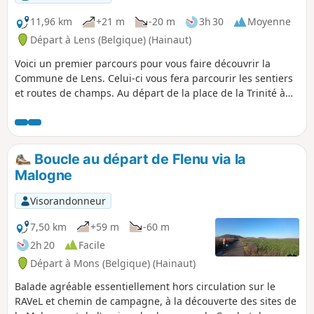
11,96 km
+21 m
-20 m
3h 30
Moyenne
Départ à Lens (Belgique) (Hainaut)
Voici un premier parcours pour vous faire découvrir la
Commune de Lens. Celui-ci vous fera parcourir les sentiers
et routes de champs. Au départ de la place de la Trinité à
Lens, en traversant Montignies-Lez-Lens et Cambron-Saint-
Vincent.
Boucle au départ de Flenu via la
Malogne
Visorandonneur
7,50 km
+59 m
-60 m
2h 20
Facile
Départ à Mons (Belgique) (Hainaut)
Balade agréable essentiellement hors circulation sur le
RAVeL et chemin de campagne, à la découverte des sites de