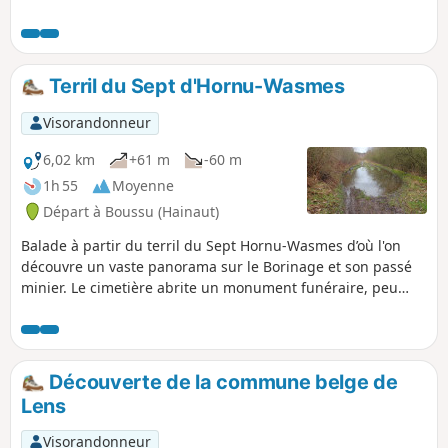
Terril du Sept d'Hornu-Wasmes
Visorandonneur
6,02 km
+61 m
-60 m
1h 55
Moyenne
Départ à Boussu (Hainaut)
Balade à partir du terril du Sept Hornu-Wasmes d’où l'on
découvre un vaste panorama sur le Borinage et son passé
minier. Le cimetière abrite un monument funéraire, peu
commun, en forme de piano. Chemins, route désaffectée,
RAVel et sentier composent ce trajet sans difficulté, hormis
la montée sur le terril. Un bâton de marche pour la montée
peut être utile, par temps pluvieux il peut y avoir formation
Découverte de la commune belge de
de grandes flaques sur le sentier longeant la N550,
Lens
prévoyez des chaussures étanches dans ce genre de
condition.
Visorandonneur