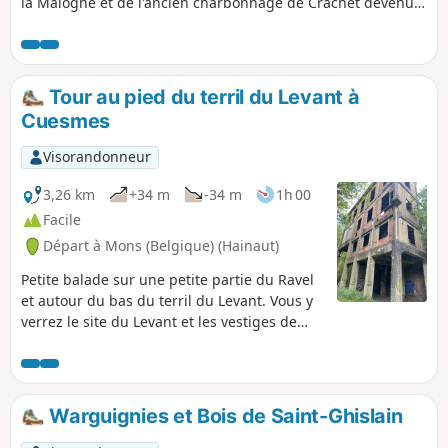
la Malogne et de l'ancien charbonnage de Crachet devenu
le Parc d'aventure scientifique de Frameries.
Tour au pied du terril du Levant à
Cuesmes
Visorandonneur
3,26 km
+34 m
-34 m
1h 00
Facile
Départ à Mons (Belgique) (Hainaut)
Petite balade sur une petite partie du Ravel
et autour du bas du terril du Levant. Vous y
verrez le site du Levant et les vestiges de
l’ancien charbonnage.Si le courage vous en
dit, vous pouvez y monter.
Warguignies et Bois de Saint-Ghislain