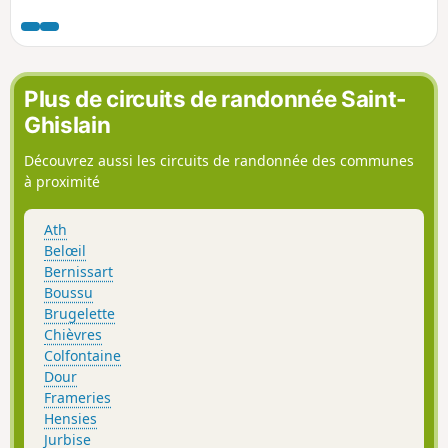
champs et le charme des sentiers ombragés en font une
balade agréable malgré le bruit de l'autoroute en toute fin
de parcours.
Plus de circuits de randonnée Saint-
Ghislain
Découvrez aussi les circuits de randonnée des communes
à proximité
Ath
Belœil
Bernissart
Boussu
Brugelette
Chièvres
Colfontaine
Dour
Frameries
Hensies
Jurbise