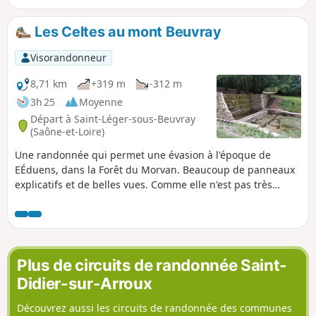
Les Celtes au mont Beuvray
Visorandonneur
8,71 km
+319 m
-312 m
3h 25
Moyenne
Départ à Saint-Léger-sous-Beuvray
(Saône-et-Loire)
Une randonnée qui permet une évasion à l'époque de
EÉduens, dans la Forêt du Morvan. Beaucoup de panneaux
explicatifs et de belles vues. Comme elle n'est pas très
longue, elle peut être complétée par la visite du Musée de
Bibracte dit "Musée de la civilisation celtique", sur le
parking.
Plus de circuits de randonnée Saint-
Didier-sur-Arroux
Découvrez aussi les circuits de randonnée des communes