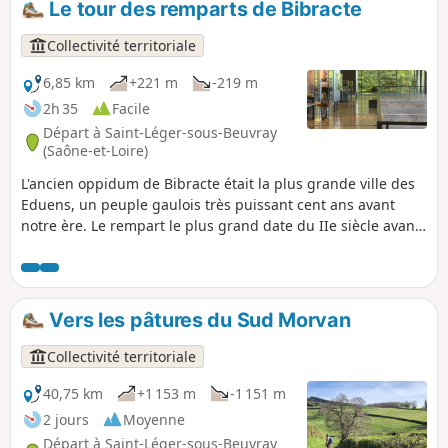
Le tour des remparts de Bibracte
écoutez : ici, c'est le Morvan des sommets !
Collectivité territoriale
6,85 km
+221 m
-219 m
2h 35
Facile
Départ à Saint-Léger-sous-Beuvray
(Saône-et-Loire)
L'ancien oppidum de Bibracte était la plus grande ville des
Eduens, un peuple gaulois très puissant cent ans avant
notre ère. Le rempart le plus grand date du IIe siècle avant
notre ère, il fait 7 km et a été créé avant le plus petit qui fait
5 km, l'espace s'est resserré. Il est construit sur le principe
du murus gallicus, une construction en terre solidifiée par
un empilement en couches entrecroisées de poutres
Vers les pâtures du Sud Morvan
horizontales avec un parement de pierres sèches, une
technique architecturale admirée par César. Cette belle
Collectivité territoriale
balade permet d'entrevoir la grandeur de cette cité antique
en cheminant dans les pas des gaulois à travers la forêt
40,75 km
+1 153 m
-1 151 m
majestueuse du Mont Beuvray.
2 jours
Moyenne
Départ à Saint-Léger-sous-Beuvray