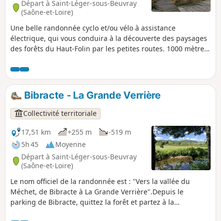
Départ à Saint-Léger-sous-Beuvray
(Saône-et-Loire)
Une belle randonnée cyclo et/ou vélo à assistance
électrique, qui vous conduira à la découverte des paysages
des forêts du Haut-Folin par les petites routes. 1000 mètres
de dénivelé pour une belle balade d’un peu moins de 3
heures.
Bibracte - La Grande Verrière
Collectivité territoriale
17,51 km
+255 m
-519 m
5h 45
Moyenne
Départ à Saint-Léger-sous-Beuvray
(Saône-et-Loire)
Le nom officiel de la randonnée est : "Vers la vallée du
Méchet, de Bibracte à La Grande Verrière".Depuis le
parking de Bibracte, quittez la forêt et partez à la
découverte de la Vallée du Méchet, entre jolis villages et