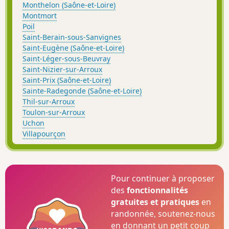
Monthelon (Saône-et-Loire)
Montmort
Poil
Saint-Berain-sous-Sanvignes
Saint-Eugène (Saône-et-Loire)
Saint-Léger-sous-Beuvray
Saint-Nizier-sur-Arroux
Saint-Prix (Saône-et-Loire)
Sainte-Radegonde (Saône-et-Loire)
Thil-sur-Arroux
Toulon-sur-Arroux
Uchon
Villapourçon
Pour continuer à proposer
des
fonctionnalités
gratuites et pratiques
en
randonnée, soutenez-nous
en donnant un petit coup