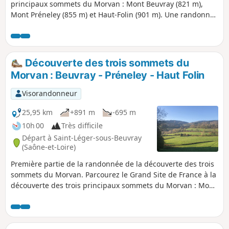
principaux sommets du Morvan : Mont Beuvray (821 m),
Mont Préneley (855 m) et Haut-Folin (901 m). Une randonnée
sans grandes difficultés, toujours balisée et en plein cœur
de la nature. Offrez-vous une déconnexion totale à votre
rythme, crapahutez, respirez, écoutez : ici, c'est le Morvan
des sommets !
Découverte des trois sommets du
Morvan : Beuvray - Préneley - Haut Folin
Visorandonneur
25,95 km
+891 m
-695 m
10h 00
Très difficile
Départ à Saint-Léger-sous-Beuvray
(Saône-et-Loire)
Première partie de la randonnée de la découverte des trois
sommets du Morvan. Parcourez le Grand Site de France à la
découverte des trois principaux sommets du Morvan : Mont
Beuvray (821 m), Mont Préneley (855 m) et Haut-Folin
(901 m). Une randonnée sans grandes difficultés, toujours
balisée et en plein cœur de la nature. Offrez-vous une
déconnexion totale à votre rythme, crapahutez, respirez,