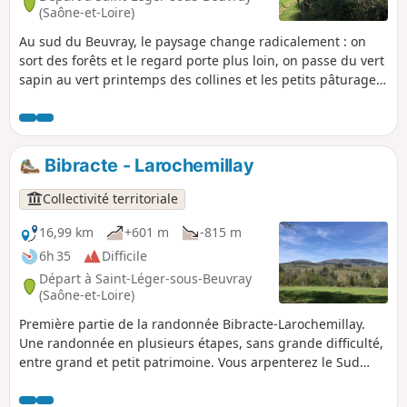
(Saône-et-Loire)
Au sud du Beuvray, le paysage change radicalement : on
sort des forêts et le regard porte plus loin, on passe du vert
sapin au vert printemps des collines et les petits pâturages
bordés de murets en pierre font le bonheur des vaches
blanches. D'étangs en moulins, en suivant les ruisseaux,
l'eau est un élément incontournable du sud Morvan.
Bibracte - Larochemillay
Collectivité territoriale
16,99 km
+601 m
-815 m
6h 35
Difficile
Départ à Saint-Léger-sous-Beuvray
(Saône-et-Loire)
Première partie de la randonnée Bibracte-Larochemillay.
Une randonnée en plusieurs étapes, sans grande difficulté,
entre grand et petit patrimoine. Vous arpenterez le Sud
Morvan de pâturages en étangs, en passant devant de
charmants châteaux et des panoramas bucoliques.