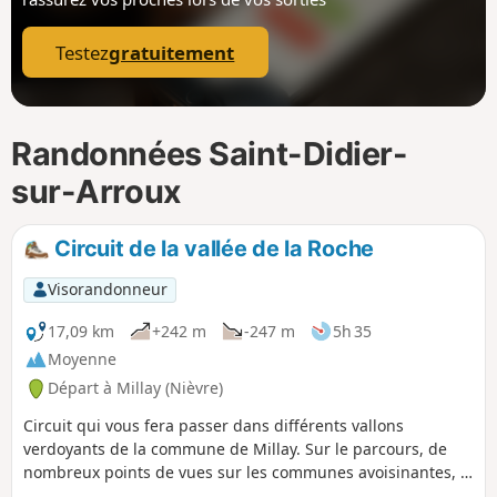
p
Testez
gratuitement
Randonnées Saint-Didier-
sur-Arroux
Circuit de la vallée de la Roche
Visorandonneur
17,09 km
+242 m
-247 m
5h 35
Moyenne
Départ à Millay (Nièvre)
Circuit qui vous fera passer dans différents vallons
verdoyants de la commune de Millay. Sur le parcours, de
nombreux points de vues sur les communes avoisinantes, le
Mont Beuvray, le Haut Follin, le sud du massif du Morvan,