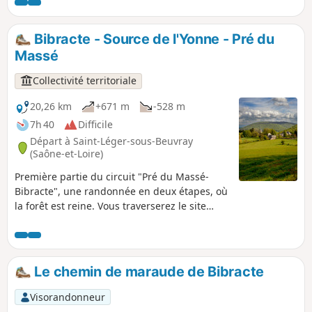
petit patrimoine, une belle découverte en Sud Morvan.
Respirez, vous êtes sur le Grand Site de France "Bibracte
Morvan des Sommets".
Bibracte - Source de l'Yonne - Pré du
Massé
Collectivité territoriale
20,26 km
+671 m
-528 m
7h 40
Difficile
Départ à Saint-Léger-sous-Beuvray
(Saône-et-Loire)
Première partie du circuit "Pré du Massé-
Bibracte", une randonnée en deux étapes, où
la forêt est reine. Vous traverserez le site
archéologique de Bibracte, en passant par la
Source de l’Yonne, jusqu’au plus haut sommet
de Bourgogne. Ralentissez, contemplez,
ressourcez-vous ! Sur les 12 communes du
Le chemin de maraude de Bibracte
Grand Site de France de Bibracte – Morvan
des Sommets, 1100 km de chemins pour
Visorandonneur
contempler le sud Morvan.