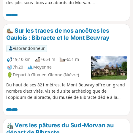
des jolis sous- bois aux abords du Morvan.
Le parcours sera fera essentiellement sur
des chemins de randonnées très fleuris au
printemps.
Sur les traces de nos ancêtres les
Gaulois : Bibracte et le Mont Beuvray
Visorandonneur
19,10 km
+654 m
-651 m
7h 20
Moyenne
Départ à Glux-en-Glenne (Nièvre)
Du haut de ses 821 mètres, le Mont Beuvray offre un grand
nombre d'activités, visite du site archéologique de
l'oppidum de Bibracte, du musée de Bibracte dédié à la
civilisation gauloise, et aussi de nombreuses possibilités de
balades comme le tour des remparts ou des parcours de
grande randonnée comme le GR®13 ou le GR®131. Et si par
bonheur à la fin de votre randonnée la brume envahit ces
Vers les pâtures du Sud-Morvan au
lieux, l'atmosphère qui s'en dégage vous donnera
départ de Bibracte