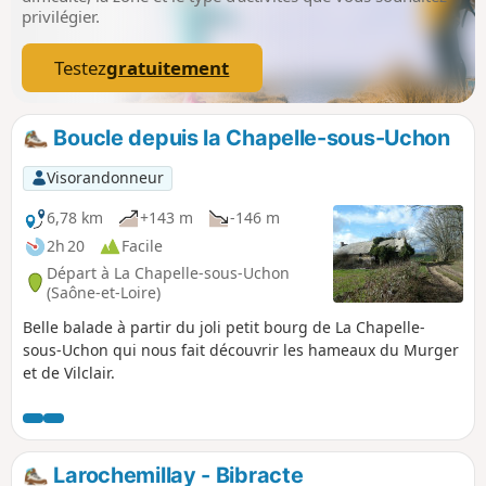
privilégier.
Testez
gratuitement
Boucle depuis la Chapelle-sous-Uchon
Visorandonneur
6,78 km
+143 m
-146 m
2h 20
Facile
Départ à La Chapelle-sous-Uchon
(Saône-et-Loire)
Belle balade à partir du joli petit bourg de La Chapelle-
sous-Uchon qui nous fait découvrir les hameaux du Murger
et de Vilclair.
Larochemillay - Bibracte