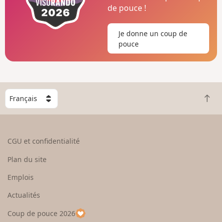
de pouce !
Je donne un coup de
pouce
C
R
h
e
o
t
i
o
s
CGU et confidentialité
u
i
r
s
Plan du site
e
s
n
e
Emplois
h
z
Actualités
a
u
u
n
Coup de pouce 2026
t
p