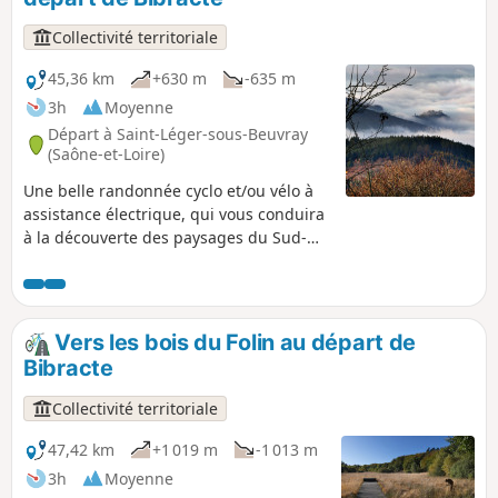
certainement la chair de poule.
Collectivité territoriale
45,36 km
+630 m
-635 m
3h
Moyenne
Départ à Saint-Léger-sous-Beuvray
(Saône-et-Loire)
Une belle randonnée cyclo et/ou vélo à
assistance électrique, qui vous conduira
à la découverte des paysages du Sud-
Morvan par les petites routes. Une belle
balade d’un peu moins de 3 heures à
VAE. Découverte des pâtures et forêts du
Sud-Morvan en s’élançant depuis le Col
Vers les bois du Folin au départ de
du Rebout, au pied du Mont-Beuvray et
Bibracte
du site archéologique de l'ancien
oppidum gaulois de Bibracte, avec son
Collectivité territoriale
musée.
47,42 km
+1 019 m
-1 013 m
3h
Moyenne