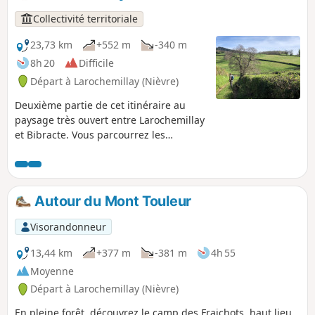
Collectivité territoriale
23,73 km
+552 m
-340 m
8h 20
Difficile
Départ à Larochemillay (Nièvre)
Deuxième partie de cet itinéraire au
paysage très ouvert entre Larochemillay
et Bibracte. Vous parcourrez les
paysages du Sud Morvan de châteaux
en bourgs typiques, bon voyage !
Autour du Mont Touleur
Visorandonneur
13,44 km
+377 m
-381 m
4h 55
Moyenne
Départ à Larochemillay (Nièvre)
En pleine forêt, découvrez le camp des Fraichots, haut lieu