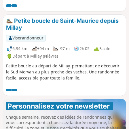
ainsi que la traversée de la rivière La Roche.
Petite boucle de Saint-Maurice depuis
Millay
Visorandonneur
6,34 km
+94 m
-97 m
2h 05
Facile
Départ à Millay (Nièvre)
Petite boucle au départ de Millay, permettant de découvrir
le Sud Morvan au plus proche des vaches. Une randonnée
facile, accessible pour toute la famille.
Personnalisez votre newsletter 
Chaque semaine, recevez des idées de randonnées qui
vous correspondent : choisissez la durée moyenne, la
difficulté, la zone et le type d’activités que vous souhaitez