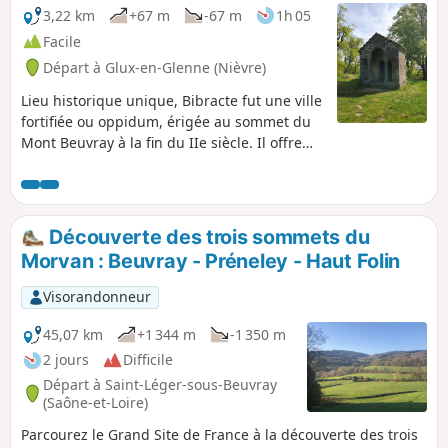
3,22 km
+67 m
-67 m
1h 05
Facile
Départ à Glux-en-Glenne (Nièvre)
Lieu historique unique, Bibracte fut une ville
fortifiée ou oppidum, érigée au sommet du
Mont Beuvray à la fin du IIe siècle. Il offre
au-delà de son espace naturel protégé
(labellisé "Grand Site de France" au sein du
PNR du Morvan) un site archéologique
exceptionnel. Le Chemin de maraude est un
Découverte des trois sommets du
circuit de 3 km permettant d'allier points de
Morvan : Beuvray - Préneley - Haut Folin
vue, lieux de fouille et promenade entre
forêt et clairières.
Visorandonneur
45,07 km
+1 344 m
-1 350 m
2 jours
Difficile
Départ à Saint-Léger-sous-Beuvray
(Saône-et-Loire)
Parcourez le Grand Site de France à la découverte des trois