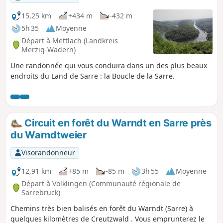
15,25 km
+434 m
-432 m
5h 35
Moyenne
Départ à Mettlach (Landkreis
Merzig-Wadern)
Une randonnée qui vous conduira dans un des plus beaux
endroits du Land de Sarre : la Boucle de la Sarre.
Circuit en forêt du Warndt en Sarre près
du Warndtweier
Visorandonneur
12,91 km
+85 m
-85 m
3h 55
Moyenne
Départ à Völklingen (Communauté régionale de
Sarrebruck)
Chemins très bien balisés en forêt du Warndt (Sarre) à
quelques kilomètres de Creutzwald . Vous emprunterez le