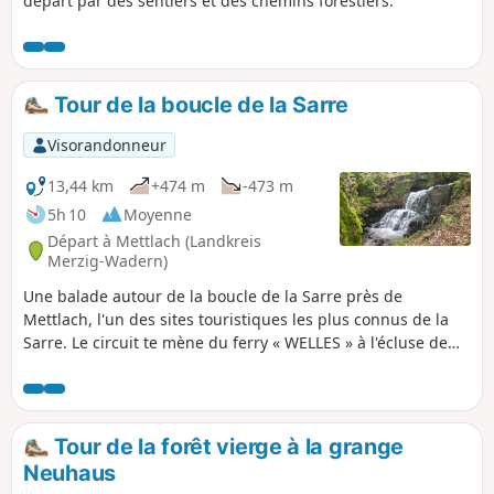
départ par des sentiers et des chemins forestiers.
Tour de la boucle de la Sarre
Visorandonneur
13,44 km
+474 m
-473 m
5h 10
Moyenne
Départ à Mettlach (Landkreis
Merzig-Wadern)
Une balade autour de la boucle de la Sarre près de
Mettlach, l'un des sites touristiques les plus connus de la
Sarre. Le circuit te mène du ferry « WELLES » à l'écluse de
Mettlach, puis au sentier des cimes et enfin, en boucle, à
ton point de départ.
Tour de la forêt vierge à la grange
Neuhaus