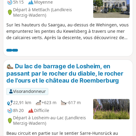
5h 15
Moyenne
Départ à Mettlach (Landkreis
Merzig-Wadern)
Sur les hauteurs du Saargau, au-dessus de Wehingen, vous
emprunterez les pentes du Kewelsberg à travers une mer
de calcaires verts. Après la descente, vous découvrirez de
nombreux vergers anciens, des vallées sauvages avec des
ruisseaux limpides et des chemins creux dans de vastes
zones boisées.
Du lac de barrage de Losheim, en
passant par le rocher du diable, le rocher
de l'ours et le château de Roemberburg
Visorandonneur
22,91 km
+623 m
-617 m
8h 20
Difficile
Départ à Losheim-au-Lac (Landkreis
Merzig-Wadern)
Beau circuit en partie sur le sentier Sarre-Hunsrück au