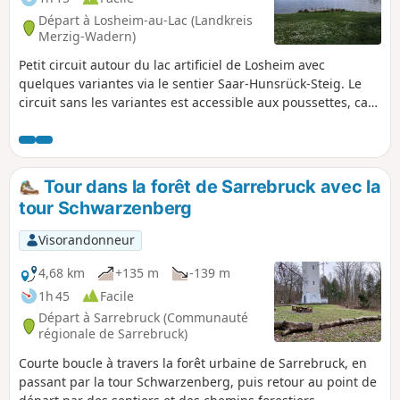
Départ à Losheim-au-Lac (Landkreis
Merzig-Wadern)
Petit circuit autour du lac artificiel de Losheim avec
quelques variantes via le sentier Saar-Hunsrück-Steig. Le
circuit sans les variantes est accessible aux poussettes, car
il emprunte exclusivement des chemins asphaltés. En
chemin, des jeux de saut pour les enfants sont
régulièrement proposés, afin que personne ne s'ennuie
pendant la balade.
Tour dans la forêt de Sarrebruck avec la
tour Schwarzenberg
Visorandonneur
4,68 km
+135 m
-139 m
1h 45
Facile
Départ à Sarrebruck (Communauté
régionale de Sarrebruck)
Courte boucle à travers la forêt urbaine de Sarrebruck, en
passant par la tour Schwarzenberg, puis retour au point de