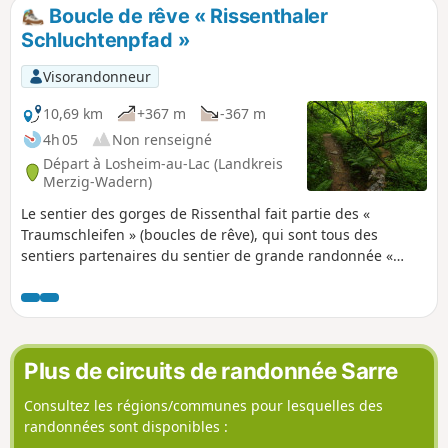
de vignes, des forêts rustiques et les vastes champs du
Boucle de rêve « Rissenthaler
Saargau.
Schluchtenpfad »
Visorandonneur
10,69 km
+367 m
-367 m
4h 05
Non renseigné
Départ à Losheim-au-Lac (Landkreis
Merzig-Wadern)
Le sentier des gorges de Rissenthal fait partie des «
Traumschleifen » (boucles de rêve), qui sont tous des
sentiers partenaires du sentier de grande randonnée «
Saar-Hunsrück-Steig ». Sur des sentiers étroits et terreux, la
randonnée circulaire de onze kilomètres traverse cinq
gorges, appelées « Gräten » dans la région. On traverse
deux chemins creux, des forêts de lianes semblables à une
jungle vierge et des vergers colorés, et on a une vue
Plus de circuits de randonnée Sarre
incroyable sur la forêt sarroise.
Consultez les régions/communes pour lesquelles des
randonnées sont disponibles :