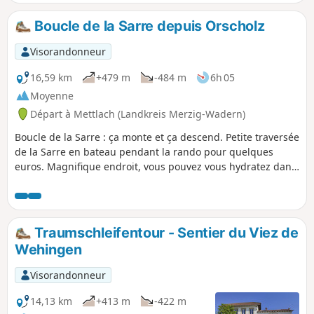
point de départ, le tout au sein d'un splendide cadre
forestier.
Boucle de la Sarre depuis Orscholz
Visorandonneur
16,59 km
+479 m
-484 m
6h 05
Moyenne
Départ à Mettlach (Landkreis Merzig-Wadern)
Boucle de la Sarre : ça monte et ça descend. Petite traversée
de la Sarre en bateau pendant la rando pour quelques
euros. Magnifique endroit, vous pouvez vous hydratez dans
un bar au bord de l'eau et ensuite repartir. Vraiment très
sympa
Traumschleifentour - Sentier du Viez de
Wehingen
Visorandonneur
14,13 km
+413 m
-422 m