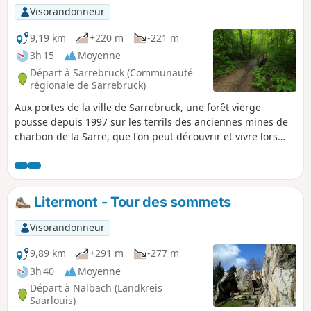
Visorandonneur
9,19 km
+220 m
-221 m
3h 15
Moyenne
Départ à Sarrebruck (Communauté
régionale de Sarrebruck)
Aux portes de la ville de Sarrebruck, une forêt vierge
pousse depuis 1997 sur les terrils des anciennes mines de
charbon de la Sarre, que l'on peut découvrir et vivre lors
d'un Urwaldtour. Plus de 1000 hectares ont été placés sous
protection naturelle et il a été renoncé à une exploitation
forestière future.
Litermont - Tour des sommets
Visorandonneur
9,89 km
+291 m
-277 m
3h 40
Moyenne
Départ à Nalbach (Landkreis
Saarlouis)