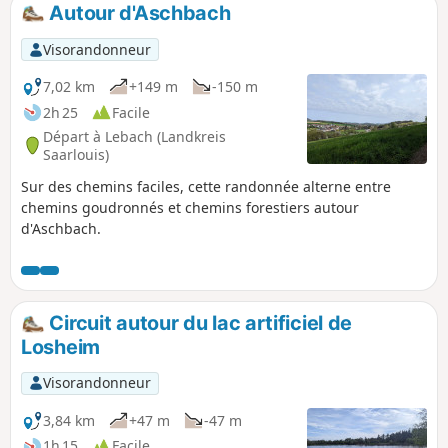
Autour d'Aschbach
Visorandonneur
7,02 km
+149 m
-150 m
2h 25
Facile
Départ à Lebach (Landkreis
Saarlouis)
Sur des chemins faciles, cette randonnée alterne entre
chemins goudronnés et chemins forestiers autour
d'Aschbach.
Circuit autour du lac artificiel de
Losheim
Visorandonneur
3,84 km
+47 m
-47 m
1h 15
Facile