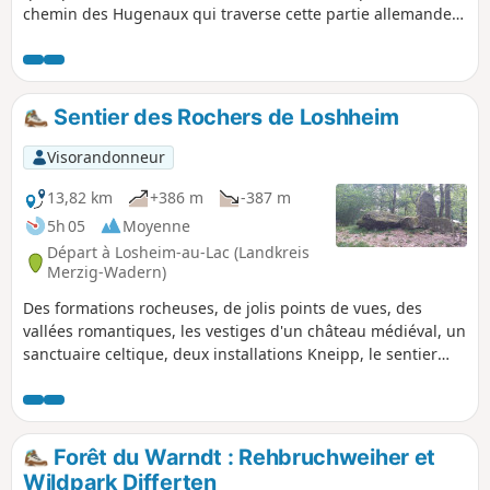
chemin des Hugenaux qui traverse cette partie allemande.
Les chemins sont en schiste avec alternance de sable, puis
il y a une route forestière et des chemins plus caillouteux
(petit ballast). Vous utiliserez également une portion du
Nordicpark. Les chemins sont toujours perpendiculaires les
Sentier des Rochers de Loshheim
uns aux autres, il est donc difficile de se perdre.
Visorandonneur
13,82 km
+386 m
-387 m
5h 05
Moyenne
Départ à Losheim-au-Lac (Landkreis
Merzig-Wadern)
Des formations rocheuses, de jolis points de vues, des
vallées romantiques, les vestiges d'un château médiéval, un
sanctuaire celtique, deux installations Kneipp, le sentier
pieds nus, des chemins forestiers et de nombreux vergers :
aucun ennui sur ce "Chemins de Rêves" (Traumschleife)
d'Allemagne. Des explications en français sur le parcours
facilitent l'appréciation des lieux
Forêt du Warndt : Rehbruchweiher et
Wildpark Differten