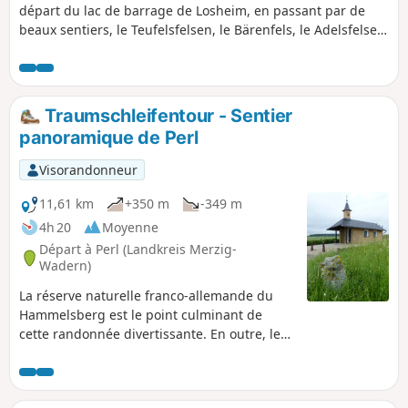
départ du lac de barrage de Losheim, en passant par de
beaux sentiers, le Teufelsfelsen, le Bärenfels, le Adelsfelsen,
le Römerburg et le Schlangenfels.
Traumschleifentour - Sentier
panoramique de Perl
Visorandonneur
11,61 km
+350 m
-349 m
4h 20
Moyenne
Départ à Perl (Landkreis Merzig-
Wadern)
La réserve naturelle franco-allemande du
Hammelsberg est le point culminant de
cette randonnée divertissante. En outre, les
sentiers étroits d'altitude offrent des vues
insoupçonnées sur le Luxembourg, la France
et la vallée de la Moselle.