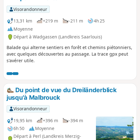
Visorandonneur
13,31 km
+219 m
-211 m
4h 25
Moyenne
Départ à Wadgassen (Landkreis Saarlouis)
Balade qui alterne sentiers en forêt et chemins piétonniers,
avec quelques découvertes au passage. La trace gpx peut
s'avérer utile.
Du point de vue du Dreiländerblick
jusqu'à Malbrouck
Visorandonneur
19,95 km
+396 m
-394 m
6h 50
Moyenne
Départ à Perl (Landkreis Merzig-