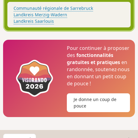
Communauté régionale de Sarrebruck
Landkreis Merzig-Wadern
Landkreis Saarlouis
Pour continuer à proposer
des
fonctionnalités
gratuites et pratiques
en
randonnée, soutenez-nous
en donnant un petit coup
de pouce !
Je donne un coup de
pouce
C