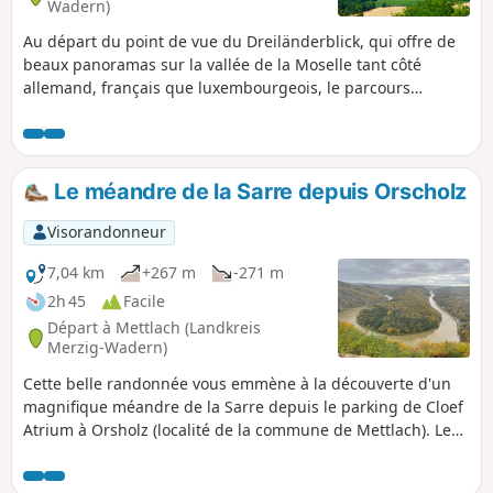
Wadern)
Au départ du point de vue du Dreiländerblick, qui offre de
beaux panoramas sur la vallée de la Moselle tant côté
allemand, français que luxembourgeois, le parcours
descend vers Belmach et Haut-Apach avant de grimper en
face vers le Kitzingerberg et d'atteindre le village de
Ritzing. Après cette première moitié de rando entièrement
en forêt, le paysage change du tout au tout et part à la
Le méandre de la Sarre depuis Orscholz
découverte des campagnes entourant le Hirschenberg et
son champ de panneaux photovoltaïques. Après un
Visorandonneur
passage au Château de Malbrouck, magnifiquement rénové
à la fin du 20°s, le parcours traverse le village de
7,04 km
+267 m
-271 m
Merschweiller avant de gagner la Chapelle Notre-Dame de
2h 45
Facile
la Paix - Friedenskapelle et le sentier panoramique qui
Départ à Mettlach (Landkreis
ramène au point de départ.Peut-être aurez-vous l'occasion
Merzig-Wadern)
d'être survolés par des cigognes, de voir planer des oiseaux
Cette belle randonnée vous emmène à la découverte d'un
de proie et de débusquer l'un ou l'autre chevreuil à l'orée
magnifique méandre de la Sarre depuis le parking de Cloef
d'un bois.
Atrium à Orsholz (localité de la commune de Mettlach). Le
parcours descend progressivement jusqu'au point de vue
puis jusqu'au bord de la rivière avant de remonter vers le