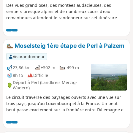
Des vues grandioses, des montées audacieuses, des
sentiers presque alpins et de nombreux cours d'eau
romantiques attendent le randonneur sur cet itinéraire
menant au Litermont, à 418 m d'altitude.
Moselsteig 1ère étape de Perl à Palzem
Visorandonneur
23,86 km
+502 m
-499 m
8h 15
Difficile
Départ à Perl (Landkreis Merzig-
Wadern)
Le circuit traverse des paysages ouverts avec une vue sur
trois pays, jusqu'au Luxembourg et à la France. Un petit
bout passe exactement sur la frontière entre l'Allemagne et
la France, ce qui permet de marcher avec le pied gauche en
Allemagne et le pied droit en France. Le paysage change
constamment et offre, outre la vallée de la Moselle couverte