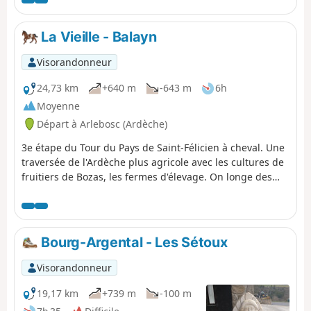
hêtres et sapins sans compter de beaux châtaigniers.
La Vieille - Balayn
Visorandonneur
24,73 km
+640 m
-643 m
6h
Moyenne
Départ à Arlebosc (Ardèche)
3e étape du Tour du Pays de Saint-Félicien à cheval. Une
traversée de l'Ardèche plus agricole avec les cultures de
fruitiers de Bozas, les fermes d'élevage. On longe des
belles demeures et châteaux : Bozas, le Boze et son mur
d'enceinte, le Château de Corsas et on finit par le
charmant hameau de Montplot.
Bourg-Argental - Les Sétoux
Visorandonneur
19,17 km
+739 m
-100 m