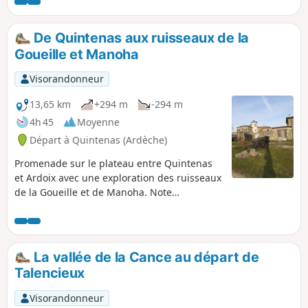
De Quintenas aux ruisseaux de la
Goueille et Manoha
Visorandonneur
13,65 km
+294 m
-294 m
4h 45
Moyenne
Départ à Quintenas (Ardèche)
Promenade sur le plateau entre Quintenas
et Ardoix avec une exploration des ruisseaux
de la Goueille et de Manoha. Note
modérateur difficulté entre (3) et (4), voir les
avis
La vallée de la Cance au départ de
Talencieux
Visorandonneur