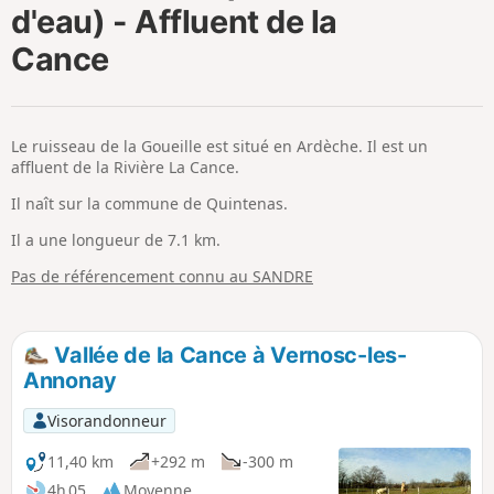
d'eau) - Affluent de la
i
m
p
Cance
Le ruisseau de la Goueille est situé en Ardèche. Il est un
affluent de la Rivière La Cance.
Il naît sur la commune de Quintenas.
Il a une longueur de 7.1 km.
Pas de référencement connu au SANDRE
Vallée de la Cance à Vernosc-les-
Annonay
Visorandonneur
11,40 km
+292 m
-300 m
4h 05
Moyenne