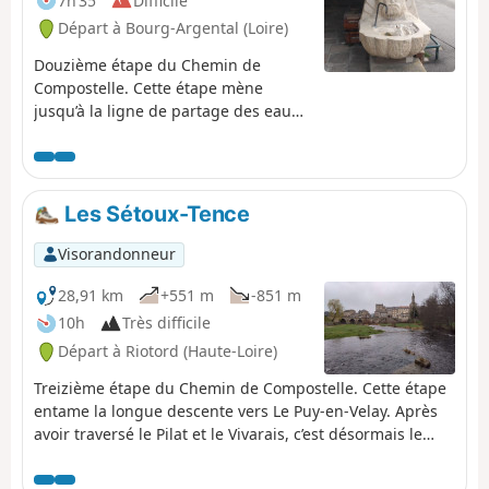
7h 35
Difficile
Départ à Bourg-Argental (Loire)
Douzième étape du Chemin de
Compostelle. Cette étape mène
jusqu’à la ligne de partage des eaux
entre Atlantique et Méditerranée, au
point de bascule entre les derniers
contreforts de la vallée du Rhône et
des plateaux volcaniques du Velay.
Les Sétoux-Tence
Au départ de Bourg-Argental, vous
suivrez la Via Fluvia sur plusieurs
Visorandonneur
kilomètres pour entamer la montée
jusqu’au Col du Tracol à travers la
28,91 km
+551 m
-851 m
forêt de Taillard.
10h
Très difficile
Départ à Riotord (Haute-Loire)
Treizième étape du Chemin de Compostelle. Cette étape
entame la longue descente vers Le Puy-en-Velay. Après
avoir traversé le Pilat et le Vivarais, c’est désormais le
Velay qui vous accompagnera pour les prochaines
étapes. Ce parcours d’un peu plus de 25 km est un éloge