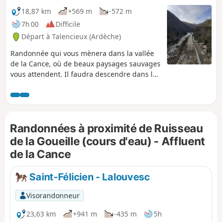
18,87 km
+569 m
-572 m
7h 00
Difficile
Départ à Talencieux (Ardèche)
Randonnée qui vous mènera dans la vallée
de la Cance, où de beaux paysages sauvages
vous attendent. Il faudra descendre dans la
vallée de la Cance, les combes druisseau de
la Goueille, de la Manoha et du ruisseau de
Pralong. Et bien entendu, il faudra remonter,
ce qui rend cette randonnée variée et en
Randonnées à proximité de Ruisseau
même temps sportive. Vous ferez un peu
d'histoire en passant près des ruines du
de la Goueille (cours d'eau) - Affluent
château d'Oriol. (Lire, dans les infos
de la Cance
pratiques, l'avertissement relatif à un
éboulement sur ce parcours.)
Saint-Félicien - Lalouvesc
Visorandonneur
23,63 km
+941 m
-435 m
5h