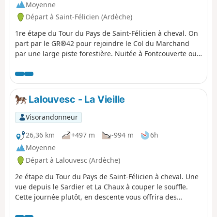
Moyenne
Départ à Saint-Félicien (Ardèche)
1re étape du Tour du Pays de Saint-Félicien à cheval. On
part par le GR®42 pour rejoindre le Col du Marchand
par une large piste forestière. Nuitée à Fontcouverte ou
à l’Abri du Pèlerin à Lalouvesc que l'on rejoint en
contournant le Mont Besset par l'Est.
Lalouvesc - La Vieille
Visorandonneur
26,36 km
+497 m
-994 m
6h
Moyenne
Départ à Lalouvesc (Ardèche)
2e étape du Tour du Pays de Saint-Félicien à cheval. Une
vue depuis le Sardier et La Chaux à couper le souffle.
Cette journée plutôt, en descente vous offrira des
panoramas de crêtes, des passages dans des forêts de