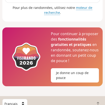
à la nature tant dans l’ambiance que dans les paysages.
Pour plus de randonnées, utilisez notre
moteur de
recherche
.
Pour continuer à proposer
des
fonctionnalités
gratuites et pratiques
en
randonnée, soutenez-nous
en donnant un petit coup
de pouce !
Je donne un coup de
pouce
C