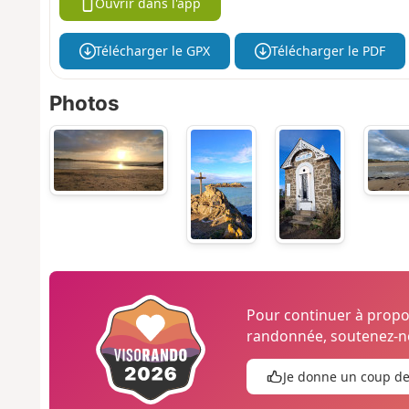
Ouvrir dans l'app
Télécharger le GPX
Télécharger le PDF
Photos
Pour continuer à prop
randonnée, soutenez-no
Je donne un coup d