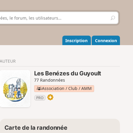
R
e
c
h
e
Inscription
Connexion
r
c
h
AUTEUR
e
r
Les Benézes du Guyoult
77 Randonnées
Association / Club / AMM
PRO
Carte de la randonnée