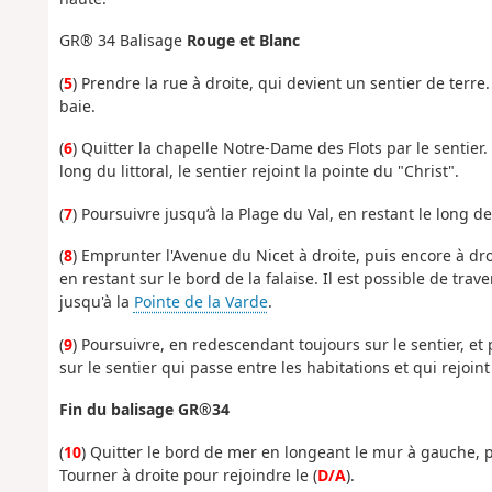
GR® 34 Balisage
Rouge et Blanc
(
5
) Prendre la rue à droite, qui devient un sentier de terre.
baie.
(
6
) Quitter la chapelle Notre-Dame des Flots par le sentier
long du littoral, le sentier rejoint la pointe du "Christ".
(
7
) Poursuivre jusqu’à la Plage du Val, en restant le long de
(
8
) Emprunter l'Avenue du Nicet à droite, puis encore à droi
en restant sur le bord de la falaise. Il est possible de trave
jusqu'à la
Pointe de la Varde
.
(
9
) Poursuivre, en redescendant toujours sur le sentier, et 
sur le sentier qui passe entre les habitations et qui rejoin
Fin du balisage GR®34
(
10
) Quitter le bord de mer en longeant le mur à gauche, pu
Tourner à droite pour rejoindre le (
D/A
).