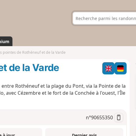
mium
s pointes de Rothéneuf et de la Varde
t de la Varde
entre Rothéneuf et la plage du Pont, via la Pointe de la
, avec Cézembre et le fort de la Conchée à l'ouest, l'Île
n°
90655350
e à jour
Dernier avis