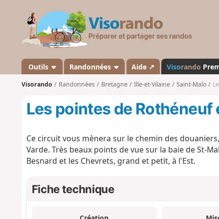
V
i
s
o
r
a
Outils
Randonnées
Aide ↗
Viso
rando
Pre
n
Visorando
Randonnées
Bretagne
Ille-et-Vilaine
Saint-Malo
Le
d
o
Les pointes de Rothéneuf e
Ce circuit vous mènera sur le chemin des douaniers, 
Varde. Très beaux points de vue sur la baie de St-Malo
Besnard et les Chevrets, grand et petit, à l'Est.
Fiche technique
Création
Mis