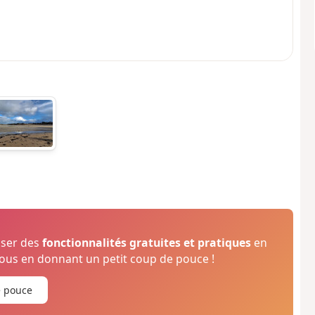
oser des
fonctionnalités gratuites et pratiques
en
us en donnant un petit coup de pouce !
e pouce