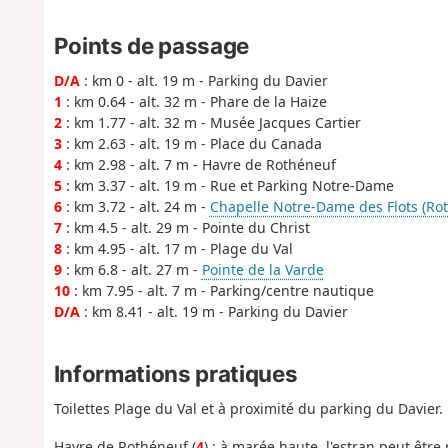
Points de passage
D/A
: km 0 - alt. 19 m - Parking du Davier
1
: km 0.64 - alt. 32 m - Phare de la Haize
2
: km 1.77 - alt. 32 m - Musée Jacques Cartier
3
: km 2.63 - alt. 19 m - Place du Canada
4
: km 2.98 - alt. 7 m - Havre de Rothéneuf
5
: km 3.37 - alt. 19 m - Rue et Parking Notre-Dame
6
: km 3.72 - alt. 24 m -
Chapelle Notre-Dame des Flots (Ro
7
: km 4.5 - alt. 29 m - Pointe du Christ
8
: km 4.95 - alt. 17 m - Plage du Val
9
: km 6.8 - alt. 27 m -
Pointe de la Varde
10
: km 7.95 - alt. 7 m - Parking/centre nautique
D/A
: km 8.41 - alt. 19 m - Parking du Davier
Informations pratiques
Toilettes Plage du Val et à proximité du parking du Davier.
Havre de Rothéneuf (
4
) : à marée haute, l'estran peut êtr