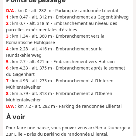
D/A
: km 0 - alt. 282 m - Parking de randonnée Liliental
1
: km 0.47 - alt. 312 m - Embranchement au Gegenbühlweg
2
: km 0.7 - alt. 318 m - Embranchement au niveau des
parcelles expérimentales d'érables
3
: km 1.34 - alt. 360 m - Embranchement vers la
Romantische Hohlgasse
4
: km 2.28 - alt. 416 m - Embranchement sur le
Hundskehlenweg
5
: km 2.7 - alt. 421 m - Embranchement vers Hohrain
6
: km 4.33 - alt. 375 m - Embranchement après le sommet
du Gagenhart
7
: km 4.95 - alt. 273 m - Embranchement à l'Unteren
Mühlentalweiher
8
: km 5.79 - alt. 318 m - Embranchement à l'Oberen
Mühlentalweiher
D/A
: km 7.2 - alt. 282 m - Parking de randonnée Liliental
À voir
Pour faire une pause, vous pouvez vous arrêter à l'auberge «
Zur Lilie » près du parking de randonnée Liliental.