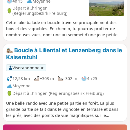
4h 15
Moyenne
Départ à Ihringen
(Regierungsbezirk Freiburg)
Cette jolie balade en boucle traverse principalement des
bois et des vignobles. En chemin, tu pourras profiter de
nombreuses vues, dont une au sommet d'une jolie petite
tour. Au printemps, c'est un endroit sympa pour cueillir de
l'ail des ours.
Boucle à Liliental et Lenzenberg dans le
Kaiserstuhl
Visorandonneur
12,53 km
+303 m
-302 m
4h 25
Moyenne
Départ à Ihringen (Regierungsbezirk Freiburg)
Une belle rando avec une petite partie en forêt. La plus
grande partie se fait dans le vignoble en terrasse et dans
les prés, avec des points de vue magnifiques sur le
Kaiserstuhl.Le plus : deux restaurants sur le trajet, l’un au
départ (Zur Lilie) et l’autre au km 8 (Rathaus Lenzenberg),