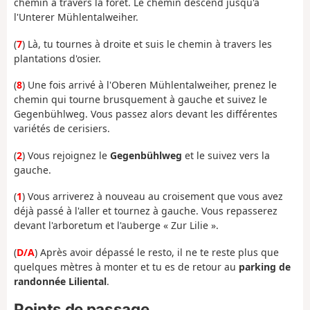
chemin à travers la forêt. Le chemin descend jusqu'à
l'Unterer Mühlentalweiher.
(
7
) Là, tu tournes à droite et suis le chemin à travers les
plantations d'osier.
(
8
) Une fois arrivé à l'Oberen Mühlentalweiher, prenez le
chemin qui tourne brusquement à gauche et suivez le
Gegenbühlweg. Vous passez alors devant les différentes
variétés de cerisiers.
(
2
) Vous rejoignez le
Gegenbühlweg
et le suivez vers la
gauche.
(
1
) Vous arriverez à nouveau au croisement que vous avez
déjà passé à l'aller et tournez à gauche. Vous repasserez
devant l'arboretum et l'auberge « Zur Lilie ».
(
D/A
) Après avoir dépassé le resto, il ne te reste plus que
quelques mètres à monter et tu es de retour au
parking de
randonnée Liliental
.
Points de passage