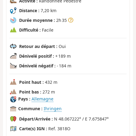
Activité :
Randonnée Pédestre
Distance :
7,20 km
Durée moyenne :
2h 35
Difficulté :
Facile
Retour au départ :
Oui
Dénivelé positif :
+ 189 m
Dénivelé négatif :
- 184 m
Point haut :
432 m
Point bas :
272 m
Pays :
Allemagne
Commune :
Ihringen
Départ/Arrivée :
N 48.067222° / E 7.675847°
Carte(s) IGN :
Ref. 3818O