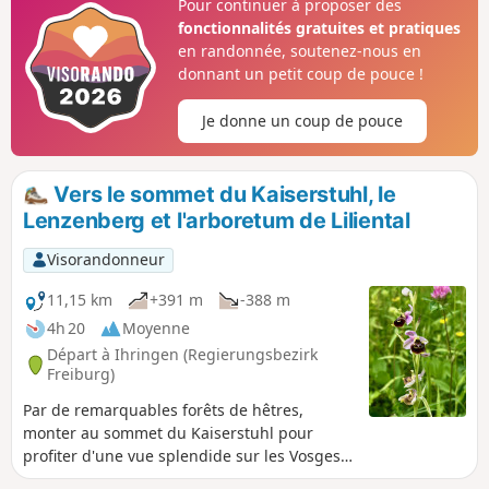
Pour continuer à proposer des
qui vaut le détour : belle terrasse et une vue sur la plaine,
fonctionnalités gratuites et pratiques
la Forêt Noire et les Vosges.
en randonnée, soutenez-nous en
donnant un petit coup de pouce !
Je donne un coup de pouce
Vers le sommet du Kaiserstuhl, le
Lenzenberg et l'arboretum de Liliental
Visorandonneur
11,15 km
+391 m
-388 m
4h 20
Moyenne
Départ à Ihringen (Regierungsbezirk
Freiburg)
Par de remarquables forêts de hêtres,
monter au sommet du Kaiserstuhl pour
profiter d'une vue splendide sur les Vosges
et la Forêt Noire. Redescendre vers le