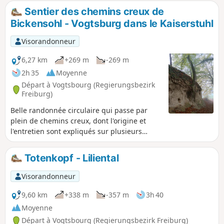
Lenzenberg , puis à travers le vignoble,
Sentier des chemins creux de
rejoindre le remarquable arboretum de
Bickensohl - Vogtsburg dans le Kaiserstuhl
Liliental.
Visorandonneur
6,27 km
+269 m
-269 m
2h 35
Moyenne
Départ à Vogtsbourg (Regierungsbezirk
Freiburg)
Belle randonnée circulaire qui passe par
plein de chemins creux, dont l'origine et
l'entretien sont expliqués sur plusieurs
panneaux d'information le long du chemin.
Le circuit passe aussi au milieu des vignes
Totenkopf - Liliental
et, quand il fait beau, on peut profiter de
superbes vues.
Visorandonneur
9,60 km
+338 m
-357 m
3h 40
Moyenne
Départ à Vogtsbourg (Regierungsbezirk Freiburg)