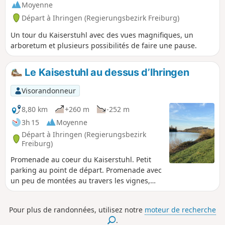
Moyenne
Départ à Ihringen (Regierungsbezirk Freiburg)
Un tour du Kaiserstuhl avec des vues magnifiques, un
arboretum et plusieurs possibilités de faire une pause.
Le Kaisestuhl au dessus d’Ihringen
Visorandonneur
8,80 km
+260 m
-252 m
3h 15
Moyenne
Départ à Ihringen (Regierungsbezirk
Freiburg)
Promenade au coeur du Kaiserstuhl. Petit
parking au point de départ. Promenade avec
un peu de montées au travers les vignes,
puis après le passage d’un col, on suit la
crête en longeant une petite forêt avant de
Pour plus de randonnées, utilisez notre
moteur de recherche
la traverser pour tomber sur une
.
exploitation viticole et son remarquable