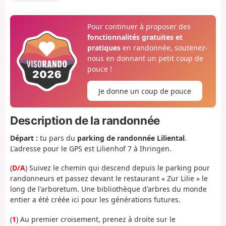
Pour continuer à proposer des
fonctionnalités gratuites et
pratiques
en randonnée, soutenez-
nous en donnant un petit coup de
pouce !
Je donne un coup de pouce
Description de la randonnée
Départ :
tu pars du
parking de randonnée Liliental
.
L'adresse pour le GPS est Lilienhof 7 à Ihringen.
(
D/A
) Suivez le chemin qui descend depuis le parking pour
randonneurs et passez devant le restaurant « Zur Lilie » le
long de l'arboretum. Une bibliothèque d'arbres du monde
entier a été créée ici pour les générations futures.
(
1
) Au premier croisement, prenez à droite sur le