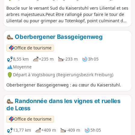
Boucle sur le versant Sud du Kaiserstuhl vers Liliental et ses
arbres majestueux.Peut être rallongé pour faire le tour de
Liliental ou pour grimper au Totenkopf, point culminant du
Kaiserstuhl.Le circuit alterne vignes, points de vue, forêt et
pâturage de Liliental.
Oberbergener Bassgeigenweg
Office de tourisme
8,55 km
+235 m
-233 m
3h 05
Moyenne
Départ à Vogtsbourg (Regierungsbezirk Freiburg)
Oberbergener Bassgeigenweg : au cœur du Kaiserstuhl.
Randonnée dans les vignes et ruelles
de Lœss
Office de tourisme
13,77 km
+409 m
-409 m
5h 05