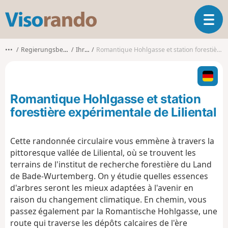
V
O
i
u
s
v
o
•••
Regierungsbezirk Freiburg
Ihringen
Romantique Hohlgasse et station forestière expérimentale de Liliental
r
r
i
a
r
n
l
d
Romantique Hohlgasse et station
a
o
n
forestière expérimentale de Liliental
a
v
Cette randonnée circulaire vous emmène à travers la
i
pittoresque vallée de Liliental, où se trouvent les
g
a
terrains de l'institut de recherche forestière du Land
t
de Bade-Wurtemberg. On y étudie quelles essences
i
d'arbres seront les mieux adaptées à l'avenir en
o
raison du changement climatique. En chemin, vous
n
passez également par la Romantische Hohlgasse, une
route qui traverse les dépôts calcaires de l'ère