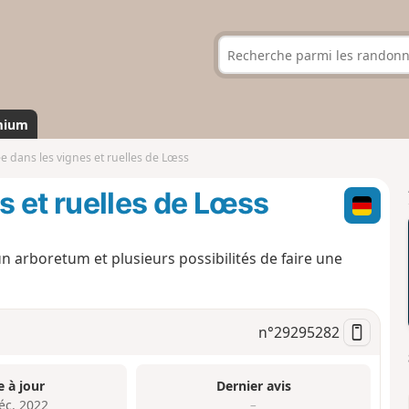
mium
 dans les vignes et ruelles de Lœss
 et ruelles de Lœss
n arboretum et plusieurs possibilités de faire une
n°
29295282
e à jour
Dernier avis
éc. 2022
–