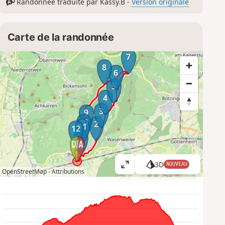
Randonnée traduite par Kassy.B -
Version originale
Carte de la randonnée
7
8
6
5
4
3
9
10
2
11
12
1
3D
NOUVEAU
A
OpenStreetMap -
Attributions
ff
i
c
h
e