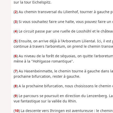
sur la tour Eichelspitz.
(
2
) Au chemin transversal du Lilienhof, tourner à gauche pu
(
3
) Si vous souhaitez faire une halte, vous pouvez faire un
(
4
) Le circuit passe par une ruelle de Losshöhl et le château
(
5
) Ensuite, on arrive déjà à l'Arboretum Liliental. Ici, il e
continue à travers l'arboretum, on prend le chemin transver
(
6
) Au niveau de la forêt de séquoias, on quitte l'arboretum
mène à la "Hohlgasse romantique".
(
7
) Au Hasenbeinmatte, le chemin tourne à gauche dans la 
prochaine bifurcation, rester à gauche.
(
8
) A la prochaine bifurcation, nous choisissons le chemin 
(
9
) Le parcours se poursuit en direction du Lenzenberg. La 
vue fantastique sur la vallée du Rhin.
(
10
) La descente vers Ihringen est aventureuse : le chemin cr