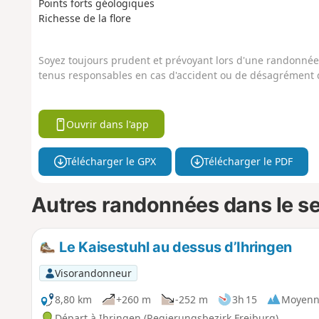
Points forts géologiques
Richesse de la flore
Soyez toujours prudent et prévoyant lors d'une randonnée. 
tenus responsables en cas d'accident ou de désagrément q
Ouvrir dans l'app
Télécharger le GPX
Télécharger le PDF
Autres randonnées dans le s
Le Kaisestuhl au dessus d’Ihringen
Visorandonneur
8,80 km
+260 m
-252 m
3h 15
Moyenn
Départ à Ihringen (Regierungsbezirk Freiburg)