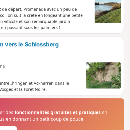
nt de départ. Promenade avec un peu de
ol, on suit la crête en longeant une petite
on viticole et son remarquable jardin
 en passant sous les palmiers !
en vers le Schlossberg
ne
entre Ihringen et Ackharren dans le
osges et la Forêt Noire.
ser des
fonctionnalités gratuites et pratiques
en
s en donnant un petit coup de pouce !