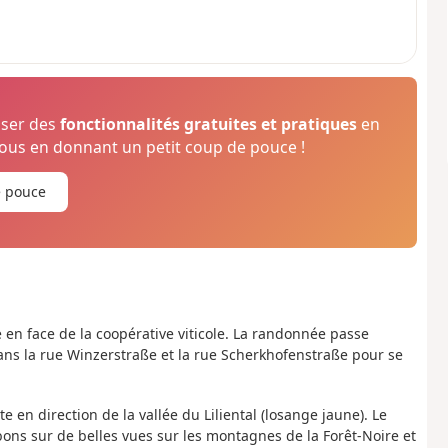
oser des
fonctionnalités gratuites et pratiques
en
us en donnant un petit coup de pouce !
e pouce
en face de la coopérative viticole. La randonnée passe
ans la rue Winzerstraße et la rue Scherkhofenstraße pour se
e en direction de la vallée du Liliental (losange jaune). Le
ons sur de belles vues sur les montagnes de la Forêt-Noire et