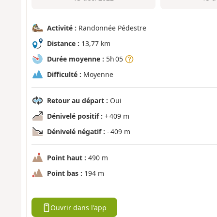
Activité :
Randonnée Pédestre
Distance :
13,77 km
Durée moyenne :
5h 05
Difficulté :
Moyenne
Retour au départ :
Oui
Dénivelé positif :
+ 409 m
Dénivelé négatif :
- 409 m
Point haut :
490 m
Point bas :
194 m
Ouvrir dans l'app