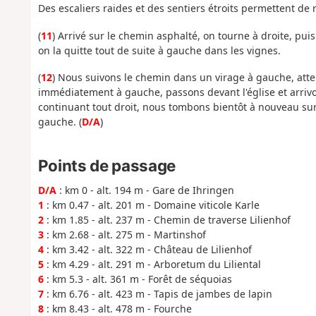
Des escaliers raides et des sentiers étroits permettent de
(
11
) Arrivé sur le chemin asphalté, on tourne à droite, puis
on la quitte tout de suite à gauche dans les vignes.
(
12
) Nous suivons le chemin dans un virage à gauche, attei
immédiatement à gauche, passons devant l'église et arriv
continuant tout droit, nous tombons bientôt à nouveau su
gauche. (
D/A
)
Points de passage
D/A
: km 0 - alt. 194 m - Gare de Ihringen
1
: km 0.47 - alt. 201 m - Domaine viticole Karle
2
: km 1.85 - alt. 237 m - Chemin de traverse Lilienhof
3
: km 2.68 - alt. 275 m - Martinshof
4
: km 3.42 - alt. 322 m - Château de Lilienhof
5
: km 4.29 - alt. 291 m - Arboretum du Liliental
6
: km 5.3 - alt. 361 m - Forêt de séquoias
7
: km 6.76 - alt. 423 m - Tapis de jambes de lapin
8
: km 8.43 - alt. 478 m - Fourche