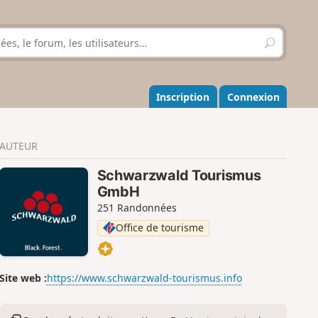
R
e
c
h
e
Inscription
Connexion
r
c
h
AUTEUR
e
r
Schwarzwald Tourismus
GmbH
251 Randonnées
Office de tourisme
Site web :
https://www.schwarzwald-tourismus.info