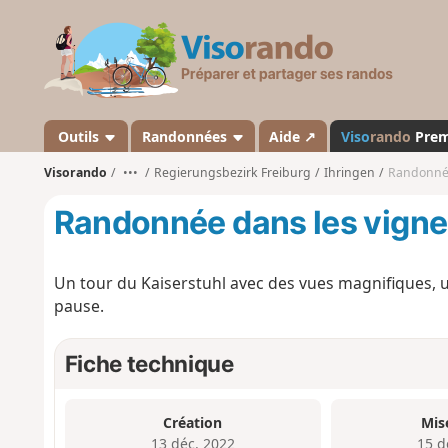
V
i
s
o
r
a
Outils
Randonnées
Aide ↗
Viso
rando
Pre
n
Visorando
•••
Regierungsbezirk Freiburg
Ihringen
Randonnée
d
o
Randonnée dans les vignes
Un tour du Kaiserstuhl avec des vues magnifiques, u
pause.
Fiche technique
Création
Mis
13 déc. 2022
15 d