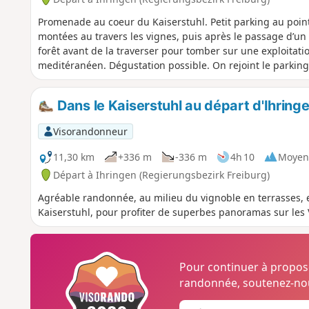
Promenade au coeur du Kaiserstuhl. Petit parking au poi
montées au travers les vignes, puis après le passage d’un c
forêt avant de la traverser pour tomber sur une exploitati
meditéranéen. Dégustation possible. On rejoint le parking
Dans le Kaiserstuhl au départ d'Ihring
Visorandonneur
11,30 km
+336 m
-336 m
4h 10
Moyen
Départ à Ihringen (Regierungsbezirk Freiburg)
Agréable randonnée, au milieu du vignoble en terrasses, 
Kaiserstuhl, pour profiter de superbes panoramas sur les V
Pour continuer à propo
randonnée, soutenez-nou