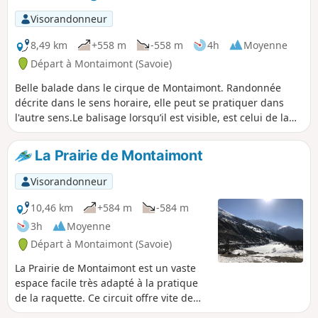
Visorandonneur
8,49 km
+558 m
-558 m
4h
Moyenne
Départ à Montaimont (Savoie)
Belle balade dans le cirque de Montaimont. Randonnée
décrite dans le sens horaire, elle peut se pratiquer dans
l'autre sens.Le balisage lorsqu’il est visible, est celui de la
période estivale. L'itinéraire s'écarte parfois de la trace
officielle.L'ensemble de la boucle est bien dégagé, libérant
La Prairie de Montaimont
ainsi un vaste panorama. Du fait de l'orientation et de
l'altitude modeste du départ cette randonnée est à
Visorandonneur
privilégier en début de saison.Le parcours ne présente pas
de risque de coulées de neige.
10,46 km
+584 m
-584 m
3h
Moyenne
Départ à Montaimont (Savoie)
La Prairie de Montaimont est un vaste
espace facile très adapté à la pratique
de la raquette. Ce circuit offre vite de
magnifiques panoramas étendus