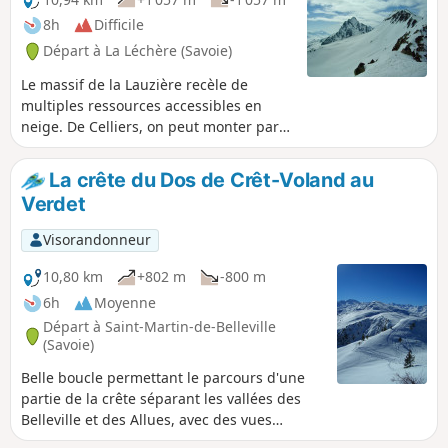
8h
Difficile
Départ à La Léchère (Savoie)
Le massif de la Lauzière recèle de
multiples ressources accessibles en
neige. De Celliers, on peut monter par
le Lac du Branlay jusqu’à la crête du
massif, aux Portes de Montmélian. Cet
La crête du Dos de Crêt-Voland au
itinéraire est surtout prisé par les
Verdet
skieurs, mais les raquettistes peuvent
aussi se lancer.
Visorandonneur
10,80 km
+802 m
-800 m
6h
Moyenne
Départ à Saint-Martin-de-Belleville
(Savoie)
Belle boucle permettant le parcours d'une
partie de la crête séparant les vallées des
Belleville et des Allues, avec des vues
étendues sur une grande partie des Alpes.