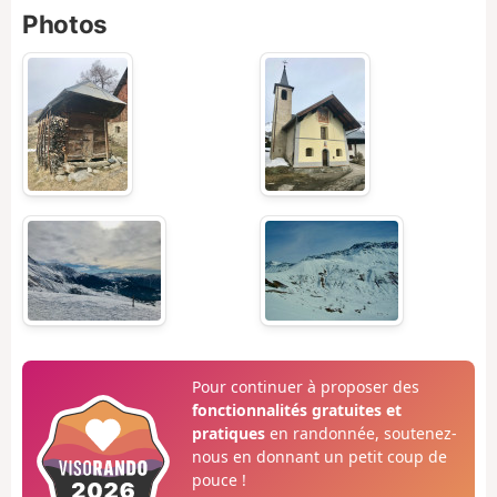
Photos
Pour continuer à proposer des
fonctionnalités gratuites et
pratiques
en randonnée, soutenez-
nous en donnant un petit coup de
pouce !