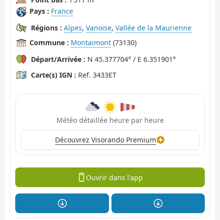
Pays :
France
Régions :
Alpes
,
Vanoise
,
Vallée de la Maurienne
Commune :
Montaimont
(73130)
Départ/Arrivée :
N 45.377704° / E 6.351901°
Carte(s) IGN :
Ref. 3433ET
Météo détaillée heure par heure
Découvrez Visorando Premium
Ouvrir dans l'app