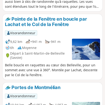
aussi bien à skis de randonnée qu'à raquettes. Les vues
sont étendues tout le long de l'itinéraire, pour peu que l'on
arrive à s'abstraire de la présence de la ligne HT qui passe
par ce sommet.
Pointe de la Fenêtre en boucle par
Lachat et le Col de la Fenêtre
Visorandonneur
9,62 km
+941 m
-941 m
6h
Moyenne
Départ à Saint-Martin-de-Belleville
(Savoie)
Belle boucle en raquettes au cœur des Belleville, pour un
sommet avec une vue à 360°. Montée par Lachat, descente
par le Col de la Fenêtre.
Portes de Montmélian
Visorandonneur
10,94 km
+1 057 m
-1 057 m