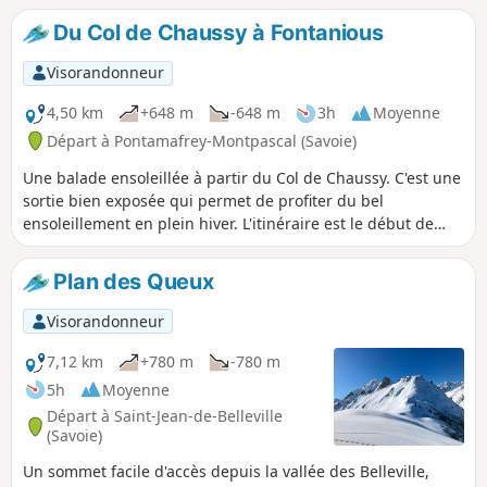
partie de l'itinéraire est à partager avec
Du Col de Chaussy à Fontanious
les fondeurs, nombreux autour du Col
de Chaussy.
Visorandonneur
4,50 km
+648 m
-648 m
3h
Moyenne
Départ à Pontamafrey-Montpascal (Savoie)
Une balade ensoleillée à partir du Col de Chaussy. C'est une
sortie bien exposée qui permet de profiter du bel
ensoleillement en plein hiver. L'itinéraire est le début de
celui qui permet d'accéder au Grand Coin.
Plan des Queux
Visorandonneur
7,12 km
+780 m
-780 m
5h
Moyenne
Départ à Saint-Jean-de-Belleville
(Savoie)
Un sommet facile d'accès depuis la vallée des Belleville,