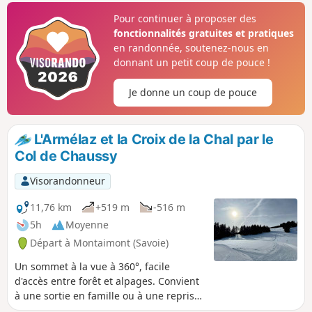
(Belledonne, Cheval Noir, le Col de la
Pour continuer à proposer des
Madeleine, le Massif de Maurienne, au
fonctionnalités gratuites et pratiques
loin les Aiguilles d'Arves etc...).
en randonnée, soutenez-nous en
donnant un petit coup de pouce !
Je donne un coup de pouce
L'Armélaz et la Croix de la Chal par le
Col de Chaussy
Visorandonneur
11,76 km
+519 m
-516 m
5h
Moyenne
Départ à Montaimont (Savoie)
Un sommet à la vue à 360°, facile
d'accès entre forêt et alpages. Convient
à une sortie en famille ou à une reprise
des raquettes en début de saison. Une