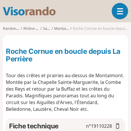
V
O
i
u
s
v
o
Randonnées
Rhône-Alpes
Savoie
Montaimont
Roche Cornue en boucle depuis La Perrière
r
r
i
a
r
n
Roche Cornue en boucle depuis La
l
d
a
Perrière
o
n
a
Tour des crêtes et prairies au-dessus de Montaimont.
v
i
Montée par la Chapelle Sainte-Marguerite, la Combe
g
des Reys et retour par la Buffaz et les crêtes du
a
Paradis. Magnifiques panoramas tout au long du
t
circuit sur les Aiguilles d'Arves, l'Étendard,
i
Belledonne, Lauzière, Cheval Noir etc.
o
n
Fiche technique
n°
19110228