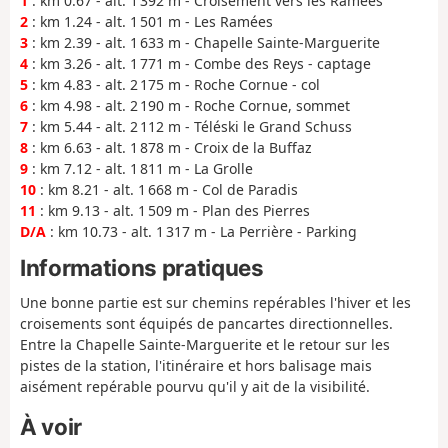
1
: km 0.67 - alt. 1 392 m - Croisement vers les Ramées
2
: km 1.24 - alt. 1 501 m - Les Ramées
3
: km 2.39 - alt. 1 633 m - Chapelle Sainte-Marguerite
4
: km 3.26 - alt. 1 771 m - Combe des Reys - captage
5
: km 4.83 - alt. 2 175 m - Roche Cornue - col
6
: km 4.98 - alt. 2 190 m - Roche Cornue, sommet
7
: km 5.44 - alt. 2 112 m - Téléski le Grand Schuss
8
: km 6.63 - alt. 1 878 m - Croix de la Buffaz
9
: km 7.12 - alt. 1 811 m - La Grolle
10
: km 8.21 - alt. 1 668 m - Col de Paradis
11
: km 9.13 - alt. 1 509 m - Plan des Pierres
D/A
: km 10.73 - alt. 1 317 m - La Perrière - Parking
Informations pratiques
Une bonne partie est sur chemins repérables l'hiver et les
croisements sont équipés de pancartes directionnelles.
Entre la Chapelle Sainte-Marguerite et le retour sur les
pistes de la station, l'itinéraire et hors balisage mais
aisément repérable pourvu qu'il y ait de la visibilité.
À voir