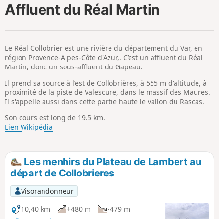
Affluent du Réal Martin
i
m
p
Le Réal Collobrier est une rivière du département du Var, en
région Provence-Alpes-Côte d'Azur,. C’est un affluent du Réal
Martin, donc un sous-affluent du Gapeau.
Il prend sa source à l’est de Collobrières, à 555 m d'altitude, à
proximité de la piste de Valescure, dans le massif des Maures.
Il s'appelle aussi dans cette partie haute le vallon du Rascas.
Son cours est long de 19.5 km.
Lien Wikipédia
Les menhirs du Plateau de Lambert au
départ de Collobrieres
Visorandonneur
10,40 km
+480 m
-479 m