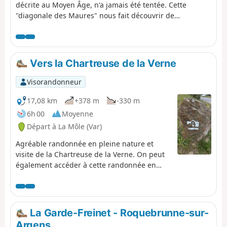
décrite au Moyen Âge, n'a jamais été tentée. Cette
"diagonale des Maures" nous fait découvrir de
magnifiques paysages provençaux. Une végétation
variée, sauvage, des points de vue exceptionnels
jalonnent ce parcours qui commence à Collobrières
(capitale des Maures) et conduit à la Garde Freinet,
Vers la Chartreuse de la Verne
village le plus haut du Massif des Maures.
Visorandonneur
17,08 km
+378 m
-330 m
6h 00
Moyenne
Départ à La Môle (Var)
Agréable randonnée en pleine nature et
visite de la Chartreuse de la Verne. On peut
également accéder à cette randonnée en
empruntant le chemin de ST Julien (à gauche
premier feu rouge, en venant de Toulon). Les
abords du barrage ne sont plus accessibles
en voiture. Se garer avant la barrière sur le
La Garde-Freinet - Roquebrunne-sur-
côté droit du chemin près d'un petit bois et
Argens