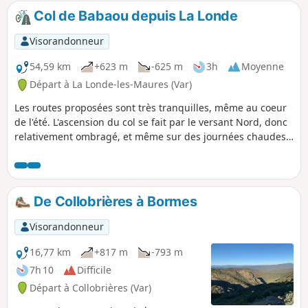
Col de Babaou depuis La Londe
Visorandonneur
54,59 km
+623 m
-625 m
3h
Moyenne
Départ à La Londe-les-Maures (Var)
Les routes proposées sont très tranquilles, même au coeur
de l'été. L'ascension du col se fait par le versant Nord, donc
relativement ombragé, et même sur des journées chaudes,
la température est supportable. La descente, par la D41,
vers Borme-les-Mimosas offre des points de vue
magnifiques sur la "grande bleue".
De Collobrières à Bormes
Visorandonneur
16,77 km
+817 m
-793 m
7h 10
Difficile
Départ à Collobrières (Var)