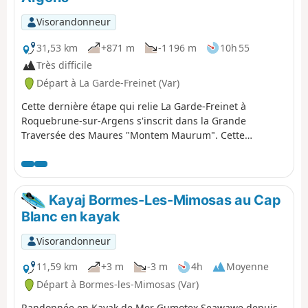
continuer à pied jusqu'au barrage.
Visorandonneur
31,53 km
+871 m
-1 196 m
10h 55
Très difficile
Départ à La Garde-Freinet (Var)
Cette dernière étape qui relie La Garde-Freinet à
Roquebrune-sur-Argens s'inscrit dans la Grande
Traversée des Maures "Montem Maurum". Cette
diagonale des Maures nous fait découvrir de
magnifiques points de vue au milieu d'une végétation
variée et sauvage. Le Rocher de Roquebrune nous
apparaît sous un angle original, d'une beauté pleine
Kayaj Bormes-Les-Mimosas au Cap
d'éclat.
Blanc en kayak
Visorandonneur
11,59 km
+3 m
-3 m
4h
Moyenne
Départ à Bormes-les-Mimosas (Var)
Randonnée en Kayak de Mer Gumotex Seawawe depuis