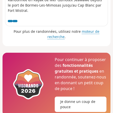
le port de Bormes-Les-Mimosas jusqu'au Cap Blanc par
Fort Mistral.
Pour plus de randonnées, utilisez notre
moteur de
recherche
.
Pour continuer à proposer
des
fonctionnalités
gratuites et pratiques
en
randonnée, soutenez-nous
en donnant un petit coup
de pouce !
Je donne un coup de
pouce