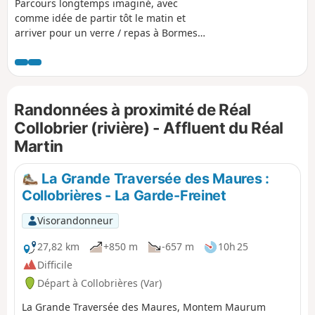
Parcours longtemps imaginé, avec
comme idée de partir tôt le matin et
arriver pour un verre / repas à Bormes-
les-Mimosas. Un des plus beaux
parcours que j'ai fait. Des lumières
matinales magnifiques, une
température idéale. L'inconvénient est
Randonnées à proximité de Réal
l'absence de boucle. Il faut prévoir soit
de se faire déposer, soit de laisser une
Collobrier (rivière) - Affluent du Réal
voiture à l'arrivée, et rejoindre
Martin
Collobrières avec une seconde voiture
(22 km soit 30 min très jolie route au
La Grande Traversée des Maures :
passage). Le parcours peut être coupé
Collobrières - La Garde-Freinet
en deux avec des places de parking vers
le Brégançonnet (9). Il est nécessaire
Visorandonneur
d'être équipé du tracé avec le GPS car
certains sentiers sont difficilement
27,82 km
+850 m
-657 m
10h 25
repérables. Mais il existe des
Difficile
alternatives. Enfin, ce parcours reste
Départ à Collobrières (Var)
physique enchainant les montées et les
descentes abruptes.
La Grande Traversée des Maures, Montem Maurum