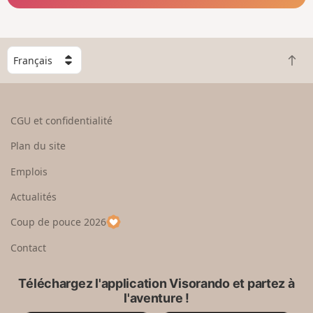
C
R
h
e
o
t
i
o
s
CGU et confidentialité
u
i
r
s
Plan du site
e
s
n
e
Emplois
h
z
Actualités
a
u
u
n
Coup de pouce 2026
t
p
a
Contact
y
s
Téléchargez l'application Visorando et partez à
l'aventure !