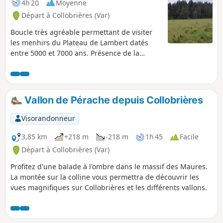
4h 20
Moyenne
Départ à Collobrières (Var)
Boucle très agréable permettant de visiter
les menhirs du Plateau de Lambert datés
entre 5000 et 7000 ans. Présence de la
souche du châtaigner majestueux près de la
maison forestière. Cette souche de
châtaignier presque millénaire est attribuée
à Madame de Sévigné qui venait à la ferme
Vallon de Pérache depuis Collobrières
du Plateau Lambert se ressourcer et se
reposer aux pieds des châtaigniers. Celui-ci
Visorandonneur
a brûlé dans les années 1980.
3,85 km
+218 m
-218 m
1h 45
Facile
Départ à Collobrières (Var)
Profitez d'une balade à l'ombre dans le massif des Maures.
La montée sur la colline vous permettra de découvrir les
vues magnifiques sur Collobrières et les différents vallons.