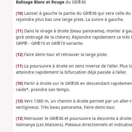
Balisage Blanc et Rouge
du GR®36
(
10
) Laisser à gauche la partie du GR®36 qui sera celle d
rejoindre plus bas une large piste. La suivre à gauche.
(
11
) Dans le virage à droite (beau panorama), monter à ga
(pré ombragé de la chèvre). Rejoindre rapidement ce très b
GRP® - GR®10 et GR®10 variante.
(
12
) Faire demi-tour et retrouver la large piste.
(
11
) La poursuivre à droite en sens inverse de l'aller. Plus
atteindre rapidement la bifurcation déjà passée à l’aller.
(
10
) Partir à droite sur le GR®36 en descendant rapidemen
raide*, prendre son temps.
(
13
) Vers 1380 m, un chemin à droite permet par un aller-
vertigineux. Très beau panorama. Faire demi-tour.
(
13
) Retrouver le GR®36 et poursuivre la descente à droit
Valmanya (Les Maisons). Poteaux directionnels et indications