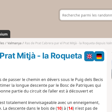
mium
les
Valmanya
Ras de Prat Cabrera par el Prat Mitjà - la Roqueta depuis Va
Prat Mitjà - la Roqueta
uis de passer le chemin en dévers sous le Puig dels Becis
timer la longue descente par le Bosc de Patriques qui
ne partie du circuit de l’aller est à découvert et
 est totalement
i
nenvisageable avec un enneigement,
 La descente dans le bois de (
10
) à (
14
) n'est pas de