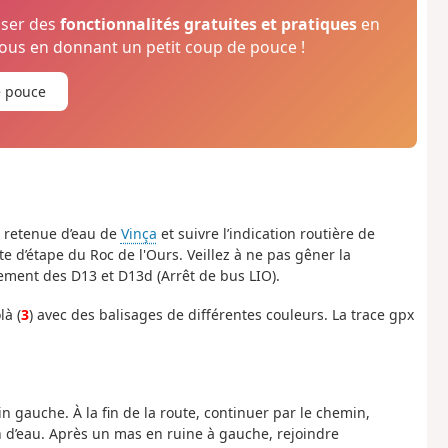
oser des
fonctionnalités gratuites et pratiques
en
us en donnant un petit coup de pouce !
e pouce
a retenue d’eau de
Vinça
et suivre l’indication routière de
te d’étape du Roc de l'Ours. Veillez à ne pas gêner la
sement des D13 et D13d (Arrêt de bus LIO).
là (
3
) avec des balisages de différentes couleurs. La trace gpx
in gauche. À la fin de la route, continuer par le chemin,
n d’eau. Après un mas en ruine à gauche, rejoindre