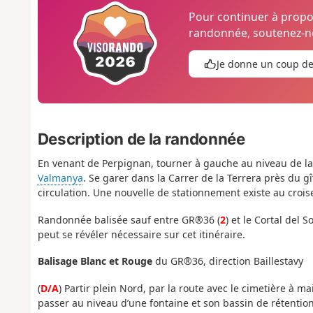
Pour continuer à prop
randonnée, soutenez-no
Je donne un coup d
Description de la randonnée
En venant de Perpignan, tourner à gauche au niveau de l
Valmanya
. Se garer dans la Carrer de la Terrera près du gî
circulation. Une nouvelle de stationnement existe au croi
Randonnée balisée sauf entre GR®36 (
2
) et le Cortal del So
peut se révéler nécessaire sur cet itinéraire.
Balisage Blanc et Rouge
du GR®36, direction Baillestavy
(
D/A
) Partir plein Nord, par la route avec le cimetière à ma
passer au niveau d’une fontaine et son bassin de rétentio