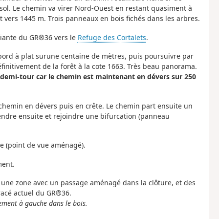
sol. Le chemin va virer Nord-Ouest en restant quasiment à
t vers 1445 m. Trois panneaux en bois fichés dans les arbres.
riante du GR®36 vers le
Refuge des Cortalets
.
abord à plat surune centaine de mètres, puis poursuivre par
initivement de la forêt à la cote 1663. Très beau panorama.
 demi-tour car le chemin est maintenant en dévers sur 250
hemin en dévers puis en crête. Le chemin part ensuite un
endre ensuite et rejoindre une bifurcation (panneau
re (point de vue aménagé).
ment.
à une zone avec un passage aménagé dans la clôture, et des
tracé actuel du GR®36.
tement à gauche dans le bois.