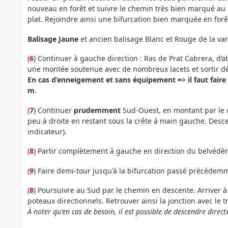
nouveau en forêt et suivre le chemin très bien marqué au 
plat. Rejoindre ainsi une bifurcation bien marquée en forê
Balisage Jaune
et ancien balisage Blanc et Rouge de la va
(
6
) Continuer à gauche direction : Ras de Prat Cabrera, d’
une montée soutenue avec de nombreux lacets et sortir déf
En cas d’enneigement et sans équipement => il faut faire
m
.
(
7
) Continuer
prudemment
Sud-Ouest, en montant par le c
peu à droite en restant sous la crête à main gauche. Desc
indicateur).
(
8
) Partir complètement à gauche en direction du belvédè
(
9
) Faire demi-tour jusqu'à la bifurcation passé précédem
(
8
) Poursuivre au Sud par le chemin en descente. Arriver 
poteaux directionnels. Retrouver ainsi la jonction avec le 
À noter qu'en cas de besoin, il est possible de descendre direc