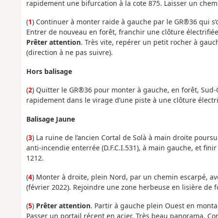
rapidement une bifurcation à la cote 875. Laisser un chemi
(
1
) Continuer à monter raide à gauche par le GR®36 qui s’or
Entrer de nouveau en forêt, franchir une clôture électrifié
Prêter attention
. Très vite, repérer un petit rocher à ga
(direction à ne pas suivre).
Hors balisage
(
2
) Quitter le GR®36 pour monter à gauche, en forêt, Sud
rapidement dans le virage d’une piste à une clôture électri
Balisage Jaune
(
3
) La ruine de l’ancien Cortal de Solà à main droite pours
anti-incendie enterrée (D.F.C.I.531), à main gauche, et finir
1212.
(
4
) Monter à droite, plein Nord, par un chemin escarpé, a
(février 2022). Rejoindre une zone herbeuse en lisière de f
(
5
)
Prêter attention
. Partir à gauche plein Ouest en monta
Passer un portail récent en acier. Très beau panorama. Co