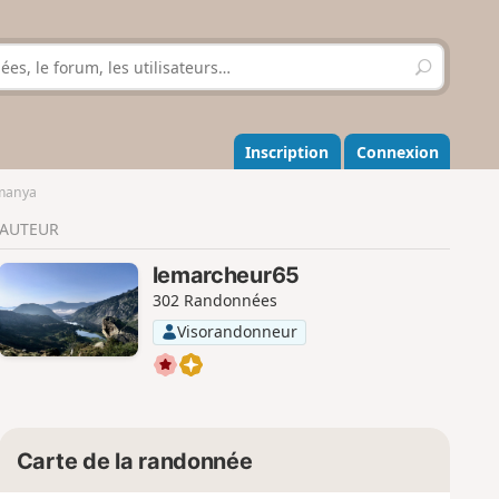
R
e
c
h
e
Inscription
Connexion
r
c
lmanya
h
AUTEUR
e
r
lemarcheur65
302 Randonnées
Visorandonneur
Carte de la randonnée