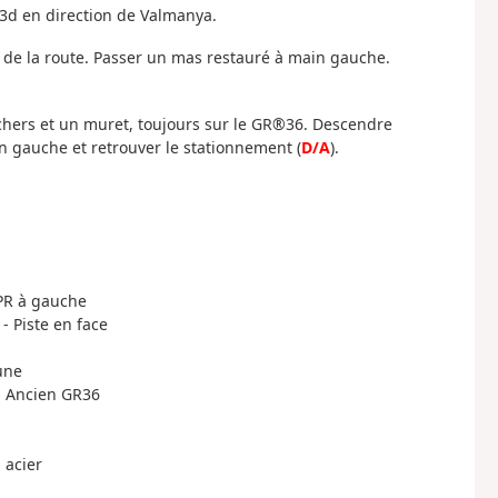
D13d en direction de Valmanya.
s de la route. Passer un mas restauré à main gauche.
ochers et un muret, toujours sur le GR®36. Descendre
in gauche et retrouver le stationnement (
D/A
).
 PR à gauche
 - Piste en face
une
 - Ancien GR36
 acier