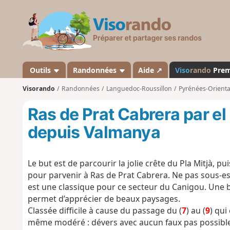
V
i
s
o
r
a
Outils
Randonnées
Aide ↗
Viso
rando
Pre
n
Visorando
Randonnées
Languedoc-Roussillon
Pyrénées-Orienta
d
o
Ras de Prat Cabrera par el 
depuis Valmanya
Le but est de parcourir la jolie crête du Pla Mitjà, p
pour parvenir à Ras de Prat Cabrera. Ne pas sous-es
est une classique pour ce secteur du Canigou. Une bon
permet d’apprécier de beaux paysages.
Classée difficile à cause du passage du (
7
) au (
9
) qui
même modéré : dévers avec aucun faux pas possible.