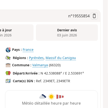
n°
19555854
e à jour
Dernier avis
uin 2026
03 juin 2026
Pays :
France
Régions :
Pyrénées
,
Massif du Canigou
Commune :
Valmanya
(66320)
Départ/Arrivée :
N 42.538088° / E 2.533691°
Carte(s) IGN :
Ref. 2349ET, 2349ETR
Météo détaillée heure par heure