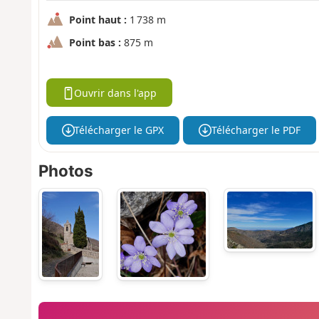
Point haut :
1 738 m
Point bas :
875 m
Ouvrir dans l'app
Télécharger le GPX
Télécharger le PDF
Photos