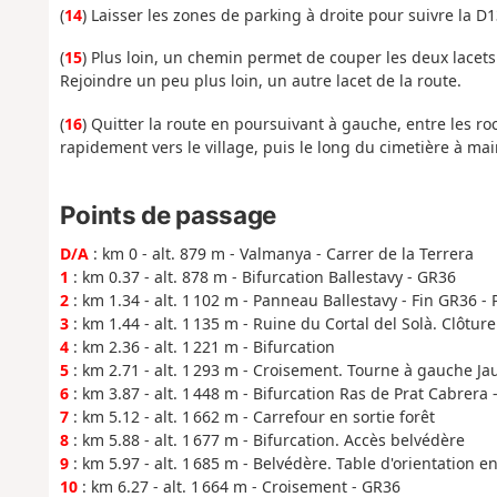
(
14
) Laisser les zones de parking à droite pour suivre la 
(
15
) Plus loin, un chemin permet de couper les deux lacet
Rejoindre un peu plus loin, un autre lacet de la route.
(
16
) Quitter la route en poursuivant à gauche, entre les r
rapidement vers le village, puis le long du cimetière à ma
Points de passage
D/A
: km 0 - alt. 879 m - Valmanya - Carrer de la Terrera
1
: km 0.37 - alt. 878 m - Bifurcation Ballestavy - GR36
2
: km 1.34 - alt. 1 102 m - Panneau Ballestavy - Fin GR36 -
3
: km 1.44 - alt. 1 135 m - Ruine du Cortal del Solà. Clôture
4
: km 2.36 - alt. 1 221 m - Bifurcation
5
: km 2.71 - alt. 1 293 m - Croisement. Tourne à gauche Ja
6
: km 3.87 - alt. 1 448 m - Bifurcation Ras de Prat Cabrera
7
: km 5.12 - alt. 1 662 m - Carrefour en sortie forêt
8
: km 5.88 - alt. 1 677 m - Bifurcation. Accès belvédère
9
: km 5.97 - alt. 1 685 m - Belvédère. Table d'orientation en
10
: km 6.27 - alt. 1 664 m - Croisement - GR36